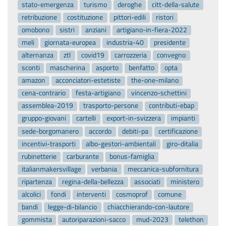
stato-emergenza
turismo
deroghe
citt-della-salute
retribuzione
costituzione
pittori-edili
ristori
omobono
sistri
anziani
artigiano-in-fiera-2022
meli
giornata-europea
industria-40
presidente
alternanza
ztl
covid19
carrozzeria
convegno
sconti
mascherina
asporto
benfatto
opta
amazon
acconciatori-estetiste
the-one-milano
cena-contrario
festa-artigiano
vincenzo-schettini
assemblea-2019
trasporto-persone
contributi-ebap
gruppo-giovani
cartelli
export-in-svizzera
impianti
sede-borgomanero
accordo
debiti-pa
certificazione
incentivi-trasporti
albo-gestori-ambientali
giro-ditalia
rubinetterie
carburante
bonus-famiglia
italianmakersvillage
verbania
meccanica-subfornitura
ripartenza
regina-della-bellezza
associati
ministero
alcolici
fondi
interventi
cosmoprof
comune
bandi
legge-di-bilancio
chiacchierando-con-lautore
gommista
autoriparazioni-sacco
mud-2023
telethon