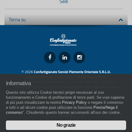
Sedi
Torna su
© 2026
Confartigianato Servizi Piemonte Orientale S.R.L.U.
Via San Francesco d'Assisi 5/D - 28100 Novara (NO)
Capitale Sociale: 526.000,00 € i.v. - Numero REA: NO - 173322
Informativa
Codice fiscale e numero di iscrizione al Registro delle Imprese di Novara
01436930034
Questo sito utilizza Cookie tecnici propri necessari al suo
artigiani.it è registrato nel Registro della Stampa Periodica con il nr. 562
funzionamento e Cookie di profilazione di terze parti. Se vuoi saperne
con Decreto del Presidente del Tribunale di Novara del 07/03/13
di più puoi visualizzare la nostra
Privacy Policy
o negare il consenso
a tutti o ad alcuni cookie puoi utilizzare la funzione
Presta/Nega il
Direttore Responsabile: Amleto Impaloni
consenso
". Chiudendo questo banner acconsenti all'uso dei cookie.
Privacy
Cookie
No grazie
Whistleblowing
Manuale d'uso del logo