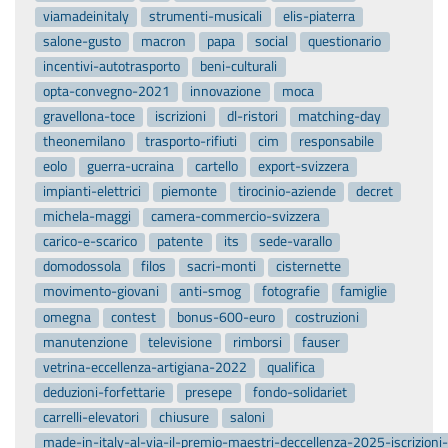
viamadeinitaly
strumenti-musicali
elis-piaterra
salone-gusto
macron
papa
social
questionario
incentivi-autotrasporto
beni-culturali
opta-convegno-2021
innovazione
moca
gravellona-toce
iscrizioni
dl-ristori
matching-day
theonemilano
trasporto-rifiuti
cim
responsabile
eolo
guerra-ucraina
cartello
export-svizzera
impianti-elettrici
piemonte
tirocinio-aziende
decret
michela-maggi
camera-commercio-svizzera
carico-e-scarico
patente
its
sede-varallo
domodossola
filos
sacri-monti
cisternette
movimento-giovani
anti-smog
fotografie
famiglie
omegna
contest
bonus-600-euro
costruzioni
manutenzione
televisione
rimborsi
fauser
vetrina-eccellenza-artigiana-2022
qualifica
deduzioni-forfettarie
presepe
fondo-solidariet
carrelli-elevatori
chiusure
saloni
made-in-italy-al-via-il-premio-maestri-deccellenza-2025-iscrizion