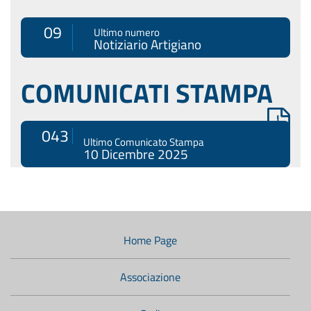
09
Ultimo numero
Notiziario Artigiano
COMUNICATI STAMPA
043
Ultimo Comunicato Stampa
10 Dicembre 2025
Menù
di
navigazione
Home Page
secondario:
Associazione