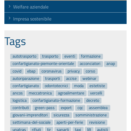
Welfare aziendale
Impresa sostenibile
Tags
autotrasporto
trasporto
eventi
formazione
confartigianato-piemonte-orientale
acconciatori
anap
covid
ebap
coronavirus
privacy
corso
autoriparazione
trasporti
accise
webinar
confartigianato
odontotecnici
moda
estetiste
ancos
meccatronica
agroalimentare
vercelli
logistica
confartigianato-formazione
decreto
contributi
green-pass
export
cqc
assemblea
giovani-imprenditori
sicurezza
somministrazione
settimana-del-sociale
aperti-per-ferie
revisione
unatras
rifiuti
tir
sanarti
taxi
lilt
autisti