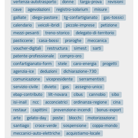
vertenza-autotrasporto
donne
targa-prova
revisioni
cave
agevolazioni
registro-solarium
misure
galliate
diego-pastore
tg-confartigianato
gas-tossici
calendario
veicoli-ibridi
piccole-imprese
petizione
mezzi-pesanti
treno-storico
delegato-di-territorio
pasticcerie
casa-bossi
proroghe
meccanica
voucher-digitali
restructura
simest
sarti
patente-professionale
compro-oro
confartigianato-form
stele
caro-energia
progetti
agenzia-ice
deduzioni
dichiarazione-730
comunicazione
vicepresidente
serramentisti
servizio-civile
divieto
gas
assegno-unico
ebap-contributo
lilt-novara
cibus
cannobio
sibo
isi-inail
ncc
acconciatrici
ordinanza-regione
cina
restaur
capittini
prevenzione-incendi
bonus-export
arte
gelato-day
poste
blocchi
motorizzazione
santiago
croce-verde
sospensione
coppa-mondo
meccanici-auto-elettriche
acquistiamo-locale