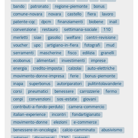
bando
patronato
regione-piemonte
bonus
comune-novara
novara
castello
fiera
lavoro
patente-cqc
dpcm
finanziamenti
biobene
inail
convenzione
restauro
settimana-sociale
110
merletti
siae
gasolio
welfare
centri-revisione
voucher
upo
artigiano-in-fiera
fotografi
mud
serramenti
mascherine
fisco
edilizia
granelli
ecobonus
alimentari
investimenti
imprese
energia
credito-imposta
calzolai
auto-elettriche
movimento-donne-impresa
ferie
bonus-piemonte
inapa
superbonus
autoriparatori
pulitintolavanderie
corsi
pneumatici
benessere
carrozzerie
fermo
cenpi
convenzioni
sos-estate
giovani
contributi-a-fondo-perduto
camera-commercio
italian-experience
incontri
fondartigianato
movimento-donne
elezioni
e-commerce
benessere-in-oncologia
calcio-camminato
abusivismo
artigiani
diisocianati
730
patenti