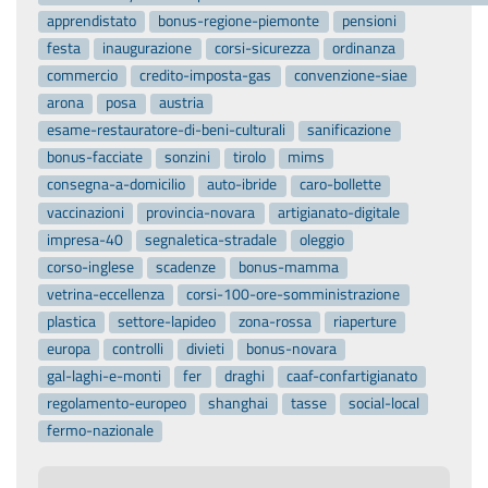
apprendistato
bonus-regione-piemonte
pensioni
festa
inaugurazione
corsi-sicurezza
ordinanza
commercio
credito-imposta-gas
convenzione-siae
arona
posa
austria
esame-restauratore-di-beni-culturali
sanificazione
bonus-facciate
sonzini
tirolo
mims
consegna-a-domicilio
auto-ibride
caro-bollette
vaccinazioni
provincia-novara
artigianato-digitale
impresa-40
segnaletica-stradale
oleggio
corso-inglese
scadenze
bonus-mamma
vetrina-eccellenza
corsi-100-ore-somministrazione
plastica
settore-lapideo
zona-rossa
riaperture
europa
controlli
divieti
bonus-novara
gal-laghi-e-monti
fer
draghi
caaf-confartigianato
regolamento-europeo
shanghai
tasse
social-local
fermo-nazionale