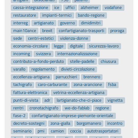
cassa-integrazione
ice
uffici
alzheimer
vodafone
restauratore
impianti-termici
bando-regione
interreg
artigianato
governo
dimidimitri
main10ance
brexit
confartigianato-trasporti
proroga
sede
centri-estetici
violenza-donne
economia-circolare
legge
digitale
sicurezza-lavoro
incoming
svizzera
internazionalizzazione
contributo-a-fondo-perduto
stelle-padelle
chiusura
varallo
regolamento
divieti-circolazione
eccellenza-artigiana
parrucchieri
brennero
tachigrafo
caro-carburante
zona-arancione
fsba
fattura-elettronica
vetrina-eccellenza-artigiana
punti-di-vista
adr
lartigianato-che-ci-piace
vignetta
rentri
cronotachigrafo
we-do-fablab
regione
fase-2
confartigianato-imprese-piemonte-orientale
decreto-sostegni
zona-gialla
borgomanero
incontro
seminario
pmi
camion
coccia
autotrasportatori