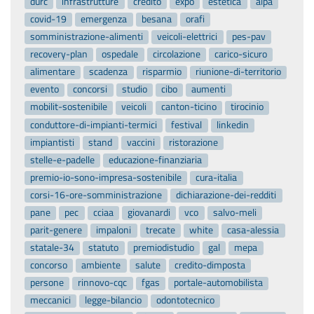
durc
infrastrutture
credito
expo
estetica
alpa
covid-19
emergenza
besana
orafi
somministrazione-alimenti
veicoli-elettrici
pes-pav
recovery-plan
ospedale
circolazione
carico-sicuro
alimentare
scadenza
risparmio
riunione-di-territorio
evento
concorsi
studio
cibo
aumenti
mobilit-sostenibile
veicoli
canton-ticino
tirocinio
conduttore-di-impianti-termici
festival
linkedin
impiantisti
stand
vaccini
ristorazione
stelle-e-padelle
educazione-finanziaria
premio-io-sono-impresa-sostenibile
cura-italia
corsi-16-ore-somministrazione
dichiarazione-dei-redditi
pane
pec
cciaa
giovanardi
vco
salvo-meli
parit-genere
impaloni
trecate
white
casa-alessia
statale-34
statuto
premiodistudio
gal
mepa
concorso
ambiente
salute
credito-dimposta
persone
rinnovo-cqc
fgas
portale-automobilista
meccanici
legge-bilancio
odontotecnico