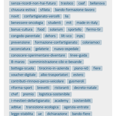
senza-ricordi-non-hai-futuro
trasloco
caaf
bellanova
chiusura-estiva
sfilata
bando-formazione-lavoro
novit
confartigianato-vercelli
lia
benessere-oncologia
studenti
mit
made-in-italy
bonus-cultura
food
solarium
sportello
fermo-tir
congedo-parentale
dehors
lilt-vco
inps
prevenzione
formazione-confartigianato
coloriamoci
acconciatura
gelaterie
nuovo-ospedale
conoscere-sperimentare-diventare
linee-guida
8-marzo
somministrazione-cibi-e-bevande
bottega-scuola
tirocinio-in-azienda
piano-40
fiere
voucher-digitale
albo-trasportatori
estero
contributi-rinnovo-parco-veicolare
gusmeroli
riforma-sport
brevetti
ristoranti
decreto-natale
chef
premio
logistica-sostenibile
i-mestieri-dellartigianato
academy
sostenibilit
adblue
transizione-ecologica
agenzia-entrate
legge-stabilita
ue
dichiarazione
bando-fiere