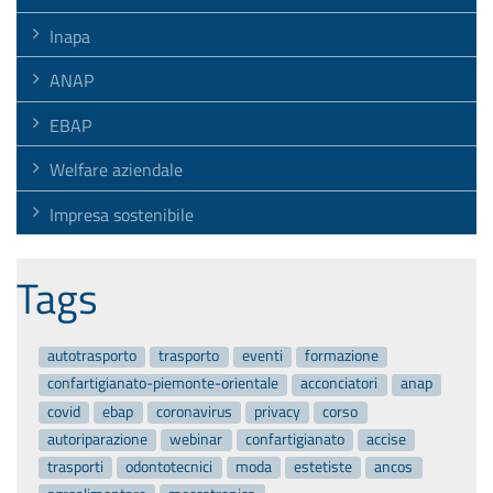
Inapa
ANAP
EBAP
Welfare aziendale
Impresa sostenibile
Tags
autotrasporto
trasporto
eventi
formazione
confartigianato-piemonte-orientale
acconciatori
anap
covid
ebap
coronavirus
privacy
corso
autoriparazione
webinar
confartigianato
accise
trasporti
odontotecnici
moda
estetiste
ancos