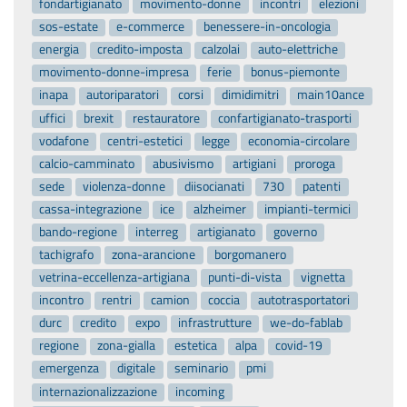
fondartigianato
movimento-donne
incontri
elezioni
sos-estate
e-commerce
benessere-in-oncologia
energia
credito-imposta
calzolai
auto-elettriche
movimento-donne-impresa
ferie
bonus-piemonte
inapa
autoriparatori
corsi
dimidimitri
main10ance
uffici
brexit
restauratore
confartigianato-trasporti
vodafone
centri-estetici
legge
economia-circolare
calcio-camminato
abusivismo
artigiani
proroga
sede
violenza-donne
diisocianati
730
patenti
cassa-integrazione
ice
alzheimer
impianti-termici
bando-regione
interreg
artigianato
governo
tachigrafo
zona-arancione
borgomanero
vetrina-eccellenza-artigiana
punti-di-vista
vignetta
incontro
rentri
camion
coccia
autotrasportatori
durc
credito
expo
infrastrutture
we-do-fablab
regione
zona-gialla
estetica
alpa
covid-19
emergenza
digitale
seminario
pmi
internazionalizzazione
incoming