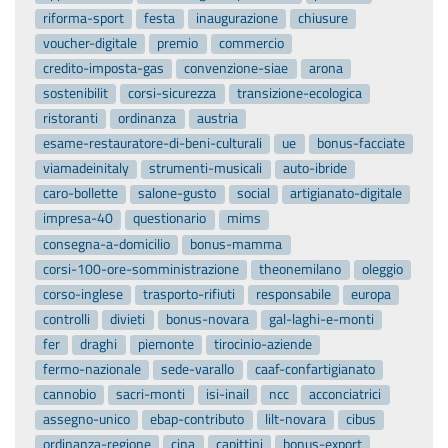
riforma-sport
festa
inaugurazione
chiusure
voucher-digitale
premio
commercio
credito-imposta-gas
convenzione-siae
arona
sostenibilit
corsi-sicurezza
transizione-ecologica
ristoranti
ordinanza
austria
esame-restauratore-di-beni-culturali
ue
bonus-facciate
viamadeinitaly
strumenti-musicali
auto-ibride
caro-bollette
salone-gusto
social
artigianato-digitale
impresa-40
questionario
mims
consegna-a-domicilio
bonus-mamma
corsi-100-ore-somministrazione
theonemilano
oleggio
corso-inglese
trasporto-rifiuti
responsabile
europa
controlli
divieti
bonus-novara
gal-laghi-e-monti
fer
draghi
piemonte
tirocinio-aziende
fermo-nazionale
sede-varallo
caaf-confartigianato
cannobio
sacri-monti
isi-inail
ncc
acconciatrici
assegno-unico
ebap-contributo
lilt-novara
cibus
ordinanza-regione
cina
capittini
bonus-export