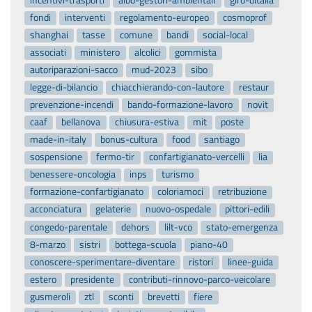
fondi
interventi
regolamento-europeo
cosmoprof
shanghai
tasse
comune
bandi
social-local
associati
ministero
alcolici
gommista
autoriparazioni-sacco
mud-2023
sibo
legge-di-bilancio
chiacchierando-con-lautore
restaur
prevenzione-incendi
bando-formazione-lavoro
novit
caaf
bellanova
chiusura-estiva
mit
poste
made-in-italy
bonus-cultura
food
santiago
sospensione
fermo-tir
confartigianato-vercelli
lia
benessere-oncologia
inps
turismo
formazione-confartigianato
coloriamoci
retribuzione
acconciatura
gelaterie
nuovo-ospedale
pittori-edili
congedo-parentale
dehors
lilt-vco
stato-emergenza
8-marzo
sistri
bottega-scuola
piano-40
conoscere-sperimentare-diventare
ristori
linee-guida
estero
presidente
contributi-rinnovo-parco-veicolare
gusmeroli
ztl
sconti
brevetti
fiere