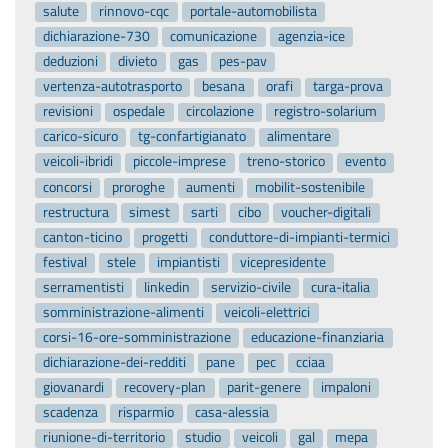
salute
rinnovo-cqc
portale-automobilista
dichiarazione-730
comunicazione
agenzia-ice
deduzioni
divieto
gas
pes-pav
vertenza-autotrasporto
besana
orafi
targa-prova
revisioni
ospedale
circolazione
registro-solarium
carico-sicuro
tg-confartigianato
alimentare
veicoli-ibridi
piccole-imprese
treno-storico
evento
concorsi
proroghe
aumenti
mobilit-sostenibile
restructura
simest
sarti
cibo
voucher-digitali
canton-ticino
progetti
conduttore-di-impianti-termici
festival
stele
impiantisti
vicepresidente
serramentisti
linkedin
servizio-civile
cura-italia
somministrazione-alimenti
veicoli-elettrici
corsi-16-ore-somministrazione
educazione-finanziaria
dichiarazione-dei-redditi
pane
pec
cciaa
giovanardi
recovery-plan
parit-genere
impaloni
scadenza
risparmio
casa-alessia
riunione-di-territorio
studio
veicoli
gal
mepa