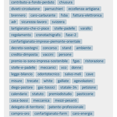
contributo-a-fondo-perduto
chiusura
divieti-circolazione
parrucchieri
eccellenza-artigiana
brennero
caro-carburante
fsba
fattura-elettronica
adr
sicurezza-lavoro
svizzera
lartigianato-che-ci-piace
stelle-padelle
varallo
regolamento
cronotachigrafo
fase-2
confartigianato-imprese-piemonte-orientale
decreto-sostegni
concorso
stand
ambiente
credito-dimposta
vaccini
persone
premio-io-sono-impresa-sostenibile
fgas
ristorazione
stelle-e-padelle
meccanici
vco
donne
legge-bilancio
odontotecnico
salvo-meli
cave
misure
trecate
white
galliate
agevolazioni
diego-pastore
gas-tossici
statale-34
petizione
calendario
statuto
premiodistudio
pasticcerie
casa-bossi
meccanica
mezzi-pesanti
delegato-di-territorio
patente-professionale
compro-oro
confartigianato-form
caro-energia