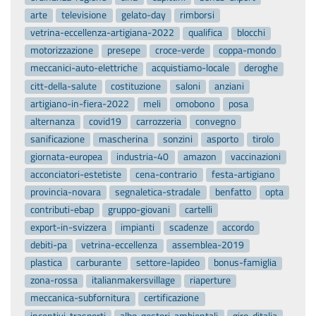
arte
televisione
gelato-day
rimborsi
vetrina-eccellenza-artigiana-2022
qualifica
blocchi
motorizzazione
presepe
croce-verde
coppa-mondo
meccanici-auto-elettriche
acquistiamo-locale
deroghe
citt-della-salute
costituzione
saloni
anziani
artigiano-in-fiera-2022
meli
omobono
posa
alternanza
covid19
carrozzeria
convegno
sanificazione
mascherina
sonzini
asporto
tirolo
giornata-europea
industria-40
amazon
vaccinazioni
acconciatori-estetiste
cena-contrario
festa-artigiano
provincia-novara
segnaletica-stradale
benfatto
opta
contributi-ebap
gruppo-giovani
cartelli
export-in-svizzera
impianti
scadenze
accordo
debiti-pa
vetrina-eccellenza
assemblea-2019
plastica
carburante
settore-lapideo
bonus-famiglia
zona-rossa
italianmakersvillage
riaperture
meccanica-subfornitura
certificazione
incentivi-trasporti
albo-gestori-ambientali
giro-ditalia