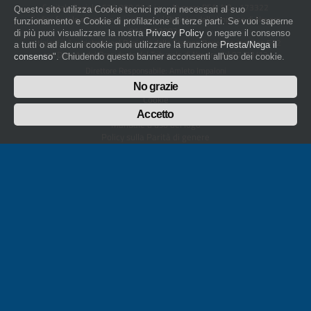
Capitale Sociale: 526.000,00 € i.v. - Numero REA: NO - 173322
Questo sito utilizza Cookie tecnici propri necessari al suo
Codice fiscale e numero di iscrizione al Registro delle Imprese di Novara
funzionamento e Cookie di profilazione di terze parti. Se vuoi saperne
01436930034
di più puoi visualizzare la nostra
Privacy Policy
o negare il consenso
artigiani.it è registrato nel Registro della Stampa Periodica con il nr. 562
a tutti o ad alcuni cookie puoi utilizzare la funzione
Presta/Nega il
con Decreto del Presidente del Tribunale di Novara del 07/03/13
consenso
". Chiudendo questo banner acconsenti all'uso dei cookie.
Direttore Responsabile: Amleto Impaloni
Privacy
No grazie
Cookie
Whistleblowing
Accetto
Manuale d'uso del logo
Policy sulla Parità di genere