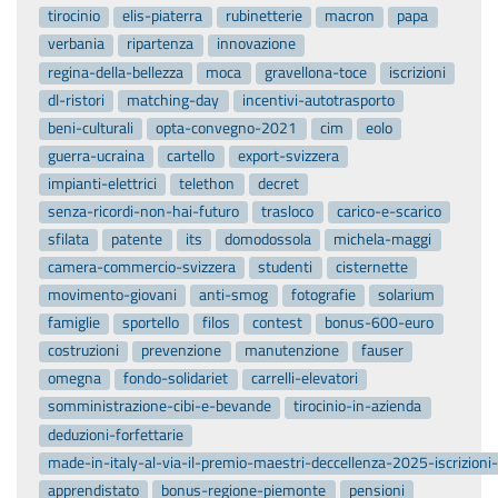
tirocinio
elis-piaterra
rubinetterie
macron
papa
verbania
ripartenza
innovazione
regina-della-bellezza
moca
gravellona-toce
iscrizioni
dl-ristori
matching-day
incentivi-autotrasporto
beni-culturali
opta-convegno-2021
cim
eolo
guerra-ucraina
cartello
export-svizzera
impianti-elettrici
telethon
decret
senza-ricordi-non-hai-futuro
trasloco
carico-e-scarico
sfilata
patente
its
domodossola
michela-maggi
camera-commercio-svizzera
studenti
cisternette
movimento-giovani
anti-smog
fotografie
solarium
famiglie
sportello
filos
contest
bonus-600-euro
costruzioni
prevenzione
manutenzione
fauser
omegna
fondo-solidariet
carrelli-elevatori
somministrazione-cibi-e-bevande
tirocinio-in-azienda
deduzioni-forfettarie
made-in-italy-al-via-il-premio-maestri-deccellenza-2025-iscrizion
apprendistato
bonus-regione-piemonte
pensioni