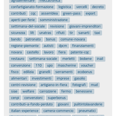
agroalimentare
meccatronica
confartigianato-formazione
logistica
vercelli
decreto
contributi
cqc
assemblea
green-pass
export
aperti-per-ferie
somministrazione
settimana-del-sociale
revisione
giovani-imprenditori
sicurezza
lilt
unatras
rifiuti
tir
sanarti
taxi
bando
patronato
bonus
comune-novara
regione-piemonte
autisti
dpcm
finanziamenti
novara
castello
lavoro
fiera
patente-cqc
restauro
settimana-sociale
merletti
biobene
inail
convenzione
110
upo
mascherine
voucher
fisco
edilizia
granelli
serramenti
ecobonus
alimentari
investimenti
imprese
gasolio
centri-revisione
artigiano-in-fiera
fotografi
mud
siae
welfare
carrozzerie
fermo
benessere
cenpi
convenzioni
superbonus
contributi-a-fondo-perduto
giovani
pulitintolavanderie
italian-experience
camera-commercio
pneumatici