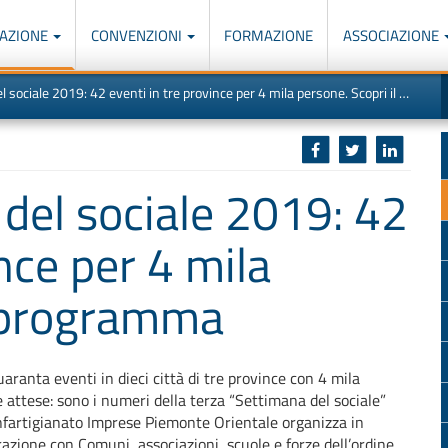
AZIONE
CONVENZIONI
FORMAZIONE
ASSOCIAZIONE
M
I
ociale 2019: 42 eventi in tre province per 4 mila persone. Scopri il programma
u
d
o
r
p
p
n
s
c
 del sociale 2019: 42
ince per 4 mila
l programma
uaranta eventi in dieci città di tre province con 4 mila
 attese: sono i numeri della terza “Settimana del sociale”
fartigianato Imprese Piemonte Orientale organizza in
razione con Comuni, associazioni, scuole e forze dell’ordine.