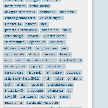
mezzi-pesanti
treno-storico
delegato-di-territorio
pasticcerie
casa-bossi
confartigianato-form
voucher-digitali
restructura
simest
sarti
patente-professionale
compro-oro
stele
caro-energia
progetti
vicepresidente
serramentisti
agenzia-ice
deduzioni
dichiarazione-730
comunicazione
gas
servizio-civile
divieto
pes-pav
besana
orafi
somministrazione-alimenti
veicoli-elettrici
recovery-plan
ospedale
circolazione
carico-sicuro
risparmio
alimentare
scadenza
artigiano-in-fiera-2022
meli
ristori
omobono
sistri
anziani
asporto
giornata-europea
industria-40
presidente
alternanza
ztl
covid19
carrozzeria
convegno
sconti
mascherina
acconciatori-estetiste