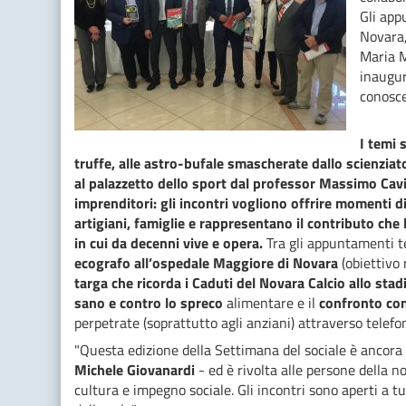
Gli app
Novara,
Maria M
inaugur
conosce
I temi 
truffe, alle astro-bufale smascherate dallo scienziato
al palazzetto dello sport dal professor Massimo Cavin
imprenditori: gli incontri vogliono offrire momenti d
artigiani, famiglie e rappresentano il contributo ch
in cui da decenni vive e opera.
Tra gli appuntamenti t
ecografo all’ospedale Maggiore di Novara
(obiettivo 
targa che ricorda i Caduti del Novara Calcio allo stad
sano e contro lo spreco
alimentare e il
confronto con 
perpetrate (soprattutto agli anziani) attraverso telefo
"Questa edizione della Settimana del sociale è ancora 
Michele Giovanardi
- ed è rivolta alle persone della 
cultura e impegno sociale. Gli incontri sono aperti a tu