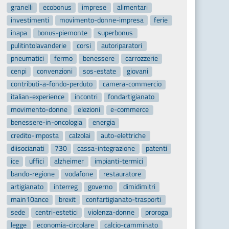
granelli
ecobonus
imprese
alimentari
investimenti
movimento-donne-impresa
ferie
inapa
bonus-piemonte
superbonus
pulitintolavanderie
corsi
autoriparatori
pneumatici
fermo
benessere
carrozzerie
cenpi
convenzioni
sos-estate
giovani
contributi-a-fondo-perduto
camera-commercio
italian-experience
incontri
fondartigianato
movimento-donne
elezioni
e-commerce
benessere-in-oncologia
energia
credito-imposta
calzolai
auto-elettriche
diisocianati
730
cassa-integrazione
patenti
ice
uffici
alzheimer
impianti-termici
bando-regione
vodafone
restauratore
artigianato
interreg
governo
dimidimitri
main10ance
brexit
confartigianato-trasporti
sede
centri-estetici
violenza-donne
proroga
legge
economia-circolare
calcio-camminato