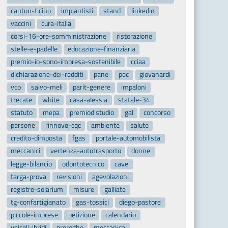
canton-ticino
impiantisti
stand
linkedin
vaccini
cura-italia
corsi-16-ore-somministrazione
ristorazione
stelle-e-padelle
educazione-finanziaria
premio-io-sono-impresa-sostenibile
cciaa
dichiarazione-dei-redditi
pane
pec
giovanardi
vco
salvo-meli
parit-genere
impaloni
trecate
white
casa-alessia
statale-34
statuto
mepa
premiodistudio
gal
concorso
persone
rinnovo-cqc
ambiente
salute
credito-dimposta
fgas
portale-automobilista
meccanici
vertenza-autotrasporto
donne
legge-bilancio
odontotecnico
cave
targa-prova
revisioni
agevolazioni
registro-solarium
misure
galliate
tg-confartigianato
gas-tossici
diego-pastore
piccole-imprese
petizione
calendario
veicoli-ibridi
proroghe
meccanica