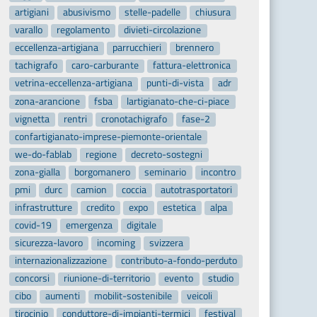
artigiani
abusivismo
stelle-padelle
chiusura
varallo
regolamento
divieti-circolazione
eccellenza-artigiana
parrucchieri
brennero
tachigrafo
caro-carburante
fattura-elettronica
vetrina-eccellenza-artigiana
punti-di-vista
adr
zona-arancione
fsba
lartigianato-che-ci-piace
vignetta
rentri
cronotachigrafo
fase-2
confartigianato-imprese-piemonte-orientale
we-do-fablab
regione
decreto-sostegni
zona-gialla
borgomanero
seminario
incontro
pmi
durc
camion
coccia
autotrasportatori
infrastrutture
credito
expo
estetica
alpa
covid-19
emergenza
digitale
sicurezza-lavoro
incoming
svizzera
internazionalizzazione
contributo-a-fondo-perduto
concorsi
riunione-di-territorio
evento
studio
cibo
aumenti
mobilit-sostenibile
veicoli
tirocinio
conduttore-di-impianti-termici
festival