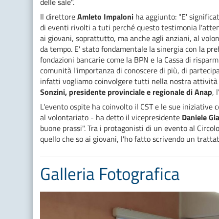
delle sale".
Il direttore
Amleto Impaloni
ha aggiunto: "E' signific
di eventi rivolti a tuti perché questo testimonia l'att
ai giovani, soprattutto, ma anche agli anziani, al volon
da tempo. E' stato fondamentale la sinergia con la prefe
fondazioni bancarie come la BPN e la Cassa di risparmio
comunità l'importanza di conoscere di più, di parteci
infatti vogliamo coinvolgere tutti nella nostra attiv
Sonzini, presidente provinciale e regionale di Anap
, 
L'evento ospite ha coinvolto il CST e le sue iniziative 
al volontariato - ha detto il vicepresidente
Daniele Gi
buone prassi". Tra i protagonisti di un evento al Circolo 
quello che so ai giovani, l'ho fatto scrivendo un tratt
Galleria Fotografica