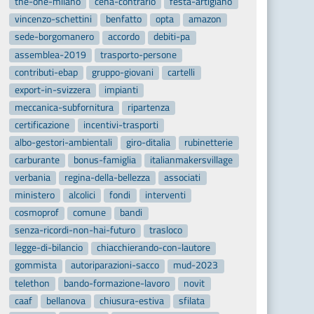
the-one-milano
cena-contrario
festa-artigiano
vincenzo-schettini
benfatto
opta
amazon
sede-borgomanero
accordo
debiti-pa
assemblea-2019
trasporto-persone
contributi-ebap
gruppo-giovani
cartelli
export-in-svizzera
impianti
meccanica-subfornitura
ripartenza
certificazione
incentivi-trasporti
albo-gestori-ambientali
giro-ditalia
rubinetterie
carburante
bonus-famiglia
italianmakersvillage
verbania
regina-della-bellezza
associati
ministero
alcolici
fondi
interventi
cosmoprof
comune
bandi
senza-ricordi-non-hai-futuro
trasloco
legge-di-bilancio
chiacchierando-con-lautore
gommista
autoriparazioni-sacco
mud-2023
telethon
bando-formazione-lavoro
novit
caaf
bellanova
chiusura-estiva
sfilata