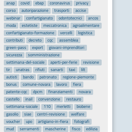
anap
covid
ebap
coronavirus
privacy
corso
autoriparazione
trasporti
accise
webinar
confartigianato
odontotecnici
ancos
moda
estetiste
meccatronica
agroalimentare
confartigianato-formazione
vercelli
logistica
contributi
decreto
cqc
assemblea
green-pass
export
giovani-imprenditori
sicurezza
somministrazione
settimana-del-sociale
aperti-per-ferie
revisione
tir
unatras
rifiuti
sanarti
taxi
lilt
autisti
bando
patronato
regione-piemonte
bonus
comune-novara
lavoro
fiera
patente-cqc
dpcm
finanziamenti
novara
castello
inail
convenzione
restauro
settimana-sociale
110
merletti
biobene
gasolio
siae
centri-revisione
welfare
voucher
upo
artigiano-in-fiera
fotografi
mud
serramenti
mascherine
fisco
edilizia