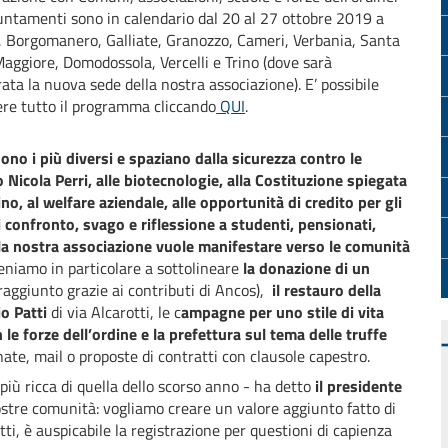
untamenti sono in calendario dal 20 al 27 ottobre 2019 a
 Borgomanero, Galliate, Granozzo, Cameri, Verbania, Santa
aggiore, Domodossola, Vercelli e Trino (dove sarà
ata la nuova sede della nostra associazione). E’ possibile
re tutto il programma cliccando
QUI
.
sono i più diversi e spaziano dalla sicurezza contro le
 Nicola Perri, alle biotecnologie, alla Costituzione spiegata
o, al welfare aziendale, alle opportunità di credito per gli
i confronto, svago e riflessione a studenti, pensionati,
e la nostra associazione vuole manifestare verso le comunità
eniamo in particolare a sottolineare
la donazione di un
raggiunto grazie ai contributi di Ancos),
il restauro della
io Patti
di via Alcarotti, le c
ampagne per uno stile di vita
le forze dell’ordine e la prefettura sul tema delle truffe
nate, mail o proposte di contratti con clausole capestro.
più ricca di quella dello scorso anno - ha detto
il presidente
nostre comunità: vogliamo creare un valore aggiunto fatto di
tti, è auspicabile la registrazione per questioni di capienza