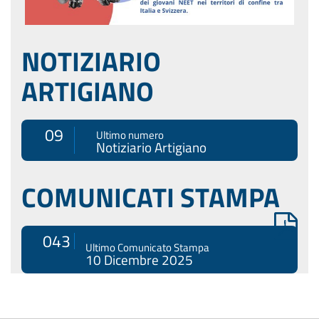
NOTIZIARIO
ARTIGIANO
09
Ultimo numero
Notiziario Artigiano
COMUNICATI STAMPA
043
Ultimo Comunicato Stampa
10 Dicembre 2025