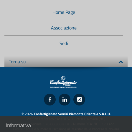
Menù
di
navigazione
Home Page
secondario:
Associazione
Sedi
Torna su
© 2026
Confartigianato Servizi Piemonte Orientale S.R.L.U.
Via San Francesco d'Assisi 5/D - 28100 Novara (NO)
Capitale Sociale: 526.000,00 € i.v. - Numero REA: NO - 173322
Informativa
Codice fiscale e numero di iscrizione al Registro delle Imprese di Novara