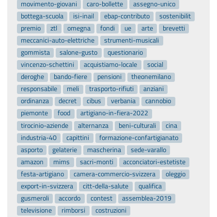
movimento-giovani
caro-bollette
assegno-unico
bottega-scuola
isi-inail
ebap-contributo
sostenibilit
premio
ztl
omegna
fondi
ue
arte
brevetti
meccanici-auto-elettriche
strumenti-musicali
gommista
salone-gusto
questionario
vincenzo-schettini
acquistiamo-locale
social
deroghe
bando-fiere
pensioni
theonemilano
responsabile
meli
trasporto-rifiuti
anziani
ordinanza
decret
cibus
verbania
cannobio
piemonte
food
artigiano-in-fiera-2022
tirocinio-aziende
alternanza
beni-culturali
cina
industria-40
capittini
formazione-confartigianato
asporto
gelaterie
mascherina
sede-varallo
amazon
mims
sacri-monti
acconciatori-estetiste
festa-artigiano
camera-commercio-svizzera
oleggio
export-in-svizzera
citt-della-salute
qualifica
gusmeroli
accordo
contest
assemblea-2019
televisione
rimborsi
costruzioni