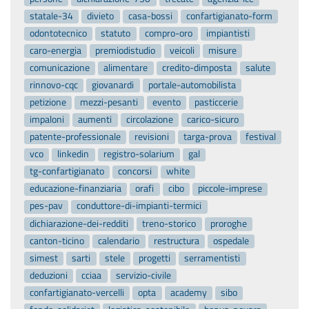
statale-34
divieto
casa-bossi
confartigianato-form
odontotecnico
statuto
compro-oro
impiantisti
caro-energia
premiodistudio
veicoli
misure
comunicazione
alimentare
credito-dimposta
salute
rinnovo-cqc
giovanardi
portale-automobilista
petizione
mezzi-pesanti
evento
pasticcerie
impaloni
aumenti
circolazione
carico-sicuro
patente-professionale
revisioni
targa-prova
festival
vco
linkedin
registro-solarium
gal
tg-confartigianato
concorsi
white
educazione-finanziaria
orafi
cibo
piccole-imprese
pes-pav
conduttore-di-impianti-termici
dichiarazione-dei-redditi
treno-storico
proroghe
canton-ticino
calendario
restructura
ospedale
simest
sarti
stele
progetti
serramentisti
deduzioni
cciaa
servizio-civile
confartigianato-vercelli
opta
academy
sibo