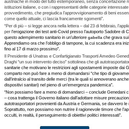
austriache in modo del tutto estemporaneo, senza concertazione
istituzioni italiane, o con i rappresentanti delle categorie interessate 
provvedimento, che pregiudica l’approvvigionamento di beni essenz
come quello attuale, ci lascia francamente sgomenti”.
“Per di più – si legge ancora nella lettera – dal 23 di febbraio, l’appl
per
l’erogazione dei test anti-Covid presso l’autoporto Sadobre di 
questo adempimento sanitario in un’ulteriore
che grava sui 
gabella
Apprendiamo ora che l’obbligo di tampone, la cui scadenza era inizi
fino al 17 di marzo prossimo”.
Il Presidente di Unatras e Confartigianato Trasporti Amedeo Gened
Draghi “un suo intervento deciso” sottolinea che gli autotrasportat
sanitarie che motivano le restrizioni agli spostamenti imposte dai Go
comparto non può fare a meno di domandarsi “che tipo di giovamento
dall’intralcio al transito delle merci (tra le quali si annoverano anc
dispositivi sanitari) nel pieno di un’emergenza pandemica”.
“Non possiamo fare a meno di domandarci – conclude Genedani con
– cosa trattenga il Governo italiano dall’adottare misure precauziona
autotrasportatori provenienti da Austria e Germania, se davvero le 
Soprattutto, non possiamo non nutrire il ragionevole timore che l’appe
occulti, in realtà, il perseguimento di obiettivi politici interessati”.