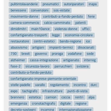
pulitintolavanderie
pneumatici
autoriparatori
inapa
benessere
convenzioni
sos-estate
movimento-donne
contributi-a-fondo-perduto
ferie
camera-commercio
calcio-camminato
patenti
dimidimitri
main10ance
violenza-donne
uffici
confartigianato-trasporti
legge
economia-circolare
restauratore
centri-estetici
bando-regione
ice
abusivismo
artigiani
impianti-termici
diisocianati
730
brexit
governo
proroga
vodafone
sede
alzheimer
cassa-integrazione
artigianato
interreg
fase-2
sicurezza-lavoro
parrucchieri
svizzera
contributo-a-fondo-perduto
confartigianato-imprese-piemonte-orientale
stelle-padelle
varallo
regolamento
incontro
durc
expo
tachigrafo
infrastrutture
punti-di-vista
brennero
estetica
camion
coccia
rentri
alpa
emergenza
cronotachigrafo
digitale
regione
decreto-sostegni
incoming
internazionalizzazione