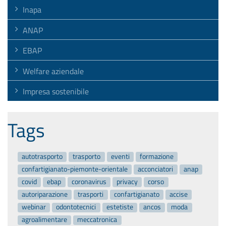
Inapa
ANAP
EBAP
Welfare aziendale
Impresa sostenibile
Tags
autotrasporto
trasporto
eventi
formazione
confartigianato-piemonte-orientale
acconciatori
anap
covid
ebap
coronavirus
privacy
corso
autoriparazione
trasporti
confartigianato
accise
webinar
odontotecnici
estetiste
ancos
moda
agroalimentare
meccatronica