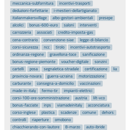
meccanica-subfornitura
incentivi-trasporti
deduzioni-forfettarie
i-mestieri-dellartigianato
italianmakersvillage
albo-gestori-ambientali
presepe
alcolici
bonus-600-euro
saloni
interventi
carrozzeria
associati
credito-imposta-gas
cena-contrario
convenzione-siae
legge-di-bilancio
corsi-sicurezza
ncc
tirolo
incentivi-autotrasporto
ordinanza-regione
gravellona-toce
sanificazione
bonus-regione-piemonte
voucher-digitale
sonzini
cartelli
posa
segnaletica-stradale
certificazione
lia
provincia-novara
guerra-ucraina
motorizzazione
carburante
consegna-a-domicilio
vaccinazioni
made-in-italy
fermo-tir
impianti-elettrici
corsi-100-ore-somministrazione
austria
lilt-vco
bonus-facciate
inps
viamadeinitaly
acconciatura
corso-inglese
plastica
scadenze
comune
dehors
controlli
riaperture
omobono
chiacchierando-con-lautore
8-marzo
auto-ibride