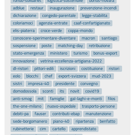
fondo-solidariet
logistica-sostenibile
bonus-novara
adblue
restaur
inaugurazione
prevenzione-incendi
dichiarazione
congedo-parentale
legge-stabilita
coloriamoci
agenzia-entrate
caaf-confartigianato
elis-piaterra
croce-verde
coppa-mondo
conoscere-sperimentare-diventare
macron
santiago
sospensione
poste
matching-day
retribuzione
stato-emergenza
ministero
turismo
bonus-export
innovazione
vetrina-eccellenza-artigiana-2022
dl-ristori
pittori-edili
iscrizioni
costituzione
ristori
eolo
blocchi
chef
export-svizzera
mud-2023
sistri
impresa-40
presidente
convegno
domodossola
sconti
its
novit
covid19
anti-smog
mit
famiglie
gal-laghi-e-monti
filos
the-one-milano
nuovo-ospedale
trasporto-persone
debiti-pa
fauser
contributi-ebap
manutenzione
sede-borgomanero
piano-40
ripartenza
benfatto
rubinetterie
cim
cartello
apprendistato