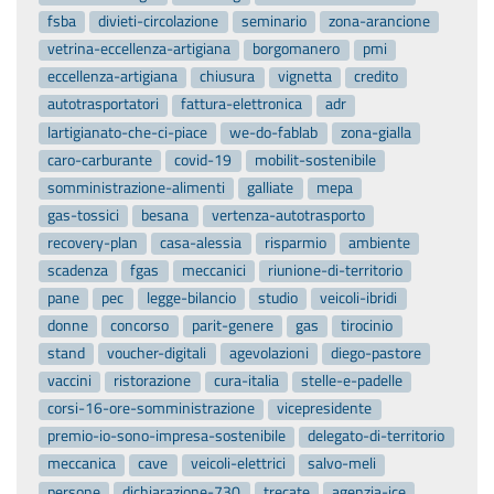
fsba
divieti-circolazione
seminario
zona-arancione
vetrina-eccellenza-artigiana
borgomanero
pmi
eccellenza-artigiana
chiusura
vignetta
credito
autotrasportatori
fattura-elettronica
adr
lartigianato-che-ci-piace
we-do-fablab
zona-gialla
caro-carburante
covid-19
mobilit-sostenibile
somministrazione-alimenti
galliate
mepa
gas-tossici
besana
vertenza-autotrasporto
recovery-plan
casa-alessia
risparmio
ambiente
scadenza
fgas
meccanici
riunione-di-territorio
pane
pec
legge-bilancio
studio
veicoli-ibridi
donne
concorso
parit-genere
gas
tirocinio
stand
voucher-digitali
agevolazioni
diego-pastore
vaccini
ristorazione
cura-italia
stelle-e-padelle
corsi-16-ore-somministrazione
vicepresidente
premio-io-sono-impresa-sostenibile
delegato-di-territorio
meccanica
cave
veicoli-elettrici
salvo-meli
persone
dichiarazione-730
trecate
agenzia-ice