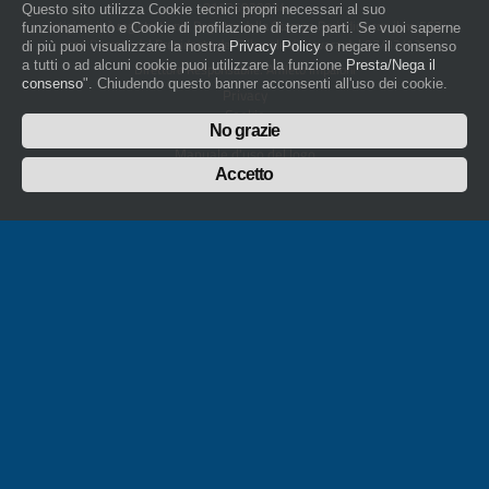
01436930034
Questo sito utilizza Cookie tecnici propri necessari al suo
artigiani.it è registrato nel Registro della Stampa Periodica con il nr. 562
funzionamento e Cookie di profilazione di terze parti. Se vuoi saperne
con Decreto del Presidente del Tribunale di Novara del 07/03/13
di più puoi visualizzare la nostra
Privacy Policy
o negare il consenso
a tutti o ad alcuni cookie puoi utilizzare la funzione
Presta/Nega il
Direttore Responsabile: Amleto Impaloni
consenso
". Chiudendo questo banner acconsenti all'uso dei cookie.
Privacy
Cookie
No grazie
Whistleblowing
Manuale d'uso del logo
Policy sulla Parità di genere
Accetto