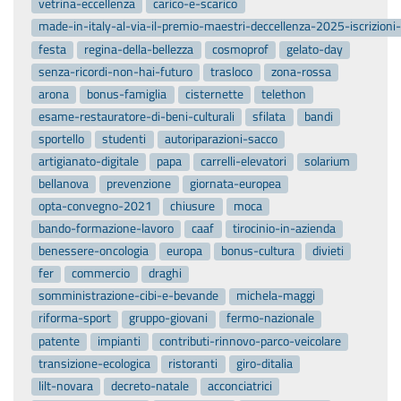
vetrina-eccellenza
carico-e-scarico
made-in-italy-al-via-il-premio-maestri-deccellenza-2025-iscrizion
festa
regina-della-bellezza
cosmoprof
gelato-day
senza-ricordi-non-hai-futuro
trasloco
zona-rossa
arona
bonus-famiglia
cisternette
telethon
esame-restauratore-di-beni-culturali
sfilata
bandi
sportello
studenti
autoriparazioni-sacco
artigianato-digitale
papa
carrelli-elevatori
solarium
bellanova
prevenzione
giornata-europea
opta-convegno-2021
chiusure
moca
bando-formazione-lavoro
caaf
tirocinio-in-azienda
benessere-oncologia
europa
bonus-cultura
divieti
fer
commercio
draghi
somministrazione-cibi-e-bevande
michela-maggi
riforma-sport
gruppo-giovani
fermo-nazionale
patente
impianti
contributi-rinnovo-parco-veicolare
transizione-ecologica
ristoranti
giro-ditalia
lilt-novara
decreto-natale
acconciatrici