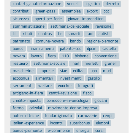
confartigianato-formazione
vercelli
logistica
decreto
contributi
green-pass
assemblea
export
cqc
sicurezza
aperti-per-ferie
giovani-imprenditori
somministrazione
settimana-del-sociale
revisione
lilt
rifiuti
unatras
tir
sanarti
taxi
autisti
patronato
comune-novara
bando
regione-piemonte
bonus
finanziamenti
patente-cqc
dpcm
castello
novara
lavoro
fiera
110
biobene
convenzione
restauro
settimana-sociale
inail
merletti
granelli
mascherine
imprese
siae
edilizia
upo
mud
ecobonus
alimentari
investimenti
gasolio
serramenti
welfare
voucher
fotografi
artigiano-in-fiera
centri-revisione
fisco
credito-imposta
benessere-in-oncologia
giovani
fermo
calzolai
movimento-donne-impresa
auto-elettriche
fondartigianato
carrozzerie
cenpi
italian-experience
incontri
superbonus
elezioni
bonus-piemonte
e-commerce
energia
corsi