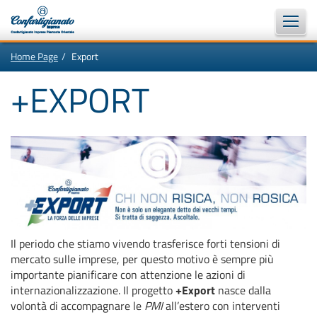
Vai
In
Home Page
Export
al
questa
contenuto
pagina:
Motore
principale
Menù
+EXPORT
di
di
navigazione
ricerca
principale
[1]
Ricerca
nel
sito
[2]
Contenuti
principali
[5]
Le
ultime
novità
da
Confartigianato
Il periodo che stiamo vivendo trasferisce forti tensioni di
[6]
mercato sulle imprese, per questo motivo è sempre più
importante pianificare con attenzione le azioni di
internazionalizzazione. Il progetto
+Export
nasce dalla
volontà di accompagnare le
PMI
all’estero con interventi