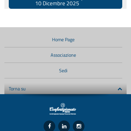
10 Dicembre 2025
Menù
di
navigazione
Home Page
secondario:
Associazione
Sedi
Torna su