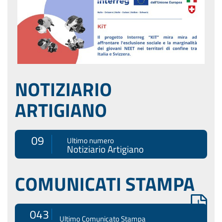
NOTIZIARIO
ARTIGIANO
09
Ultimo numero
Notiziario Artigiano
COMUNICATI STAMPA
043
Ultimo Comunicato Stampa