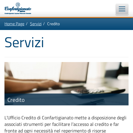
Vai
In
Home Page
Servizi
Credito
al
questa
contenuto
pagina:
Motore
principale
Menù
Servizi
di
di
navigazione
ricerca
principale
[1]
Ricerca
nel
sito
[2]
Contenuti
principali
[5]
Le
ultime
novità
da
Credito
Confartigianato
[6]
L’Ufficio Credito di Confartigianato mette a disposizione degli
associati strumenti per facilitare l’accesso al credito e far
fronte ad ogni necessità nel reperimento di risorse