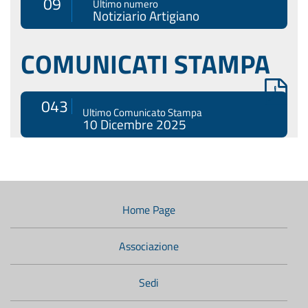
09
Ultimo numero
Notiziario Artigiano
COMUNICATI STAMPA
043
Ultimo Comunicato Stampa
10 Dicembre 2025
Menù
di
navigazione
Home Page
secondario:
Associazione
Sedi