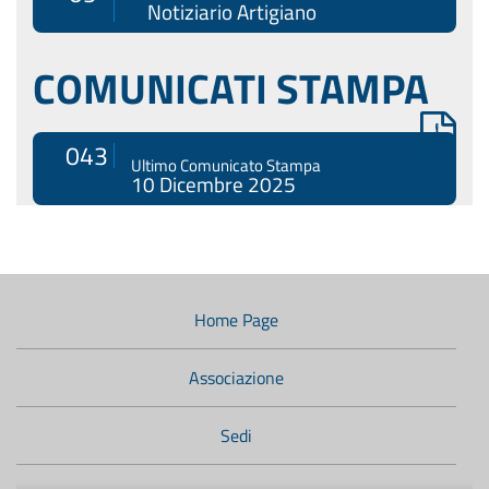
Notiziario Artigiano
COMUNICATI STAMPA
043
Ultimo Comunicato Stampa
10 Dicembre 2025
Menù
di
navigazione
Home Page
secondario:
Associazione
Sedi