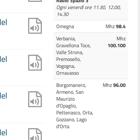
Radio Spazio 3
Ogni venerdì ore 11.30, 12.00,
14.30
del
Omegna
Mhz
98.4
Verbania,
Mhz
Gravellona Toce,
100.100
Valle Strona,
del
Premosello,
Vogogna,
Ornavasso
Borgomanero,
Mhz
96.00
Armeno, San
del
Maurizio
d'Opaglio,
Pettenasco, Orta,
Gozzano, Lago
d'Orta
del