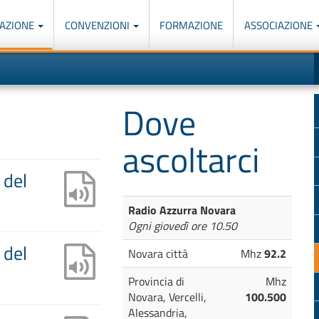
AZIONE
CONVENZIONI
FORMAZIONE
ASSOCIAZIONE
M
I
u
d
o
r
p
p
Dove
n
s
c
ascoltarci
 del
Radio Azzurra Novara
Ogni giovedì ore 10.50
 del
Novara città
Mhz
92.2
Provincia di
Mhz
Novara, Vercelli,
100.500
Alessandria,