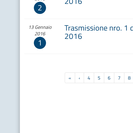
2016
2
Trasmissione nro. 1 
13 Gennaio
2016
2016
1
Prima
Precedente
«
‹
4
5
6
7
8