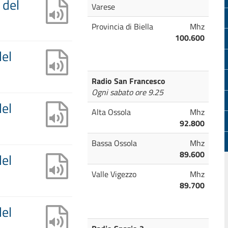
 del
Varese
Provincia di Biella
Mhz
100.600
del
Radio San Francesco
Ogni sabato ore 9.25
del
Alta Ossola
Mhz
92.800
Bassa Ossola
Mhz
89.600
del
Valle Vigezzo
Mhz
89.700
del