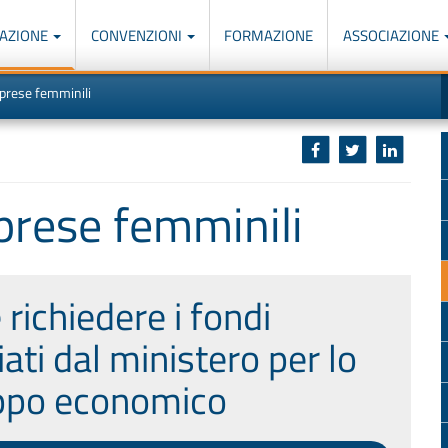
AZIONE
CONVENZIONI
FORMAZIONE
ASSOCIAZIONE
M
I
mprese femminili
u
d
o
r
p
p
n
s
c
mprese femminili
richiedere i fondi
ati dal ministero per lo
ppo economico