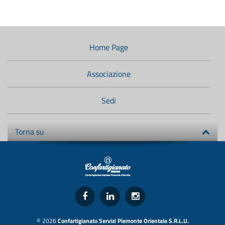
Menù
di
navigazione
Home Page
secondario:
Associazione
Sedi
Torna su
© 2026
Confartigianato Servizi Piemonte Orientale S.R.L.U.