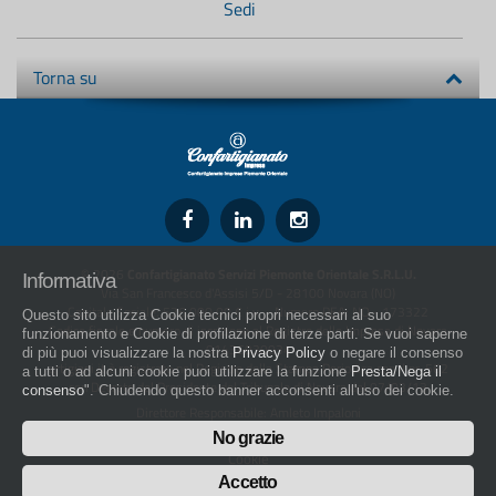
Sedi
Torna su
© 2026
Confartigianato Servizi Piemonte Orientale S.R.L.U.
Informativa
Via San Francesco d'Assisi 5/D - 28100 Novara (NO)
Capitale Sociale: 526.000,00 € i.v. - Numero REA: NO - 173322
Questo sito utilizza Cookie tecnici propri necessari al suo
Codice fiscale e numero di iscrizione al Registro delle Imprese di Novara
funzionamento e Cookie di profilazione di terze parti. Se vuoi saperne
01436930034
di più puoi visualizzare la nostra
Privacy Policy
o negare il consenso
artigiani.it è registrato nel Registro della Stampa Periodica con il nr. 562
a tutti o ad alcuni cookie puoi utilizzare la funzione
Presta/Nega il
con Decreto del Presidente del Tribunale di Novara del 07/03/13
consenso
". Chiudendo questo banner acconsenti all'uso dei cookie.
Direttore Responsabile: Amleto Impaloni
Privacy
No grazie
Cookie
Whistleblowing
Accetto