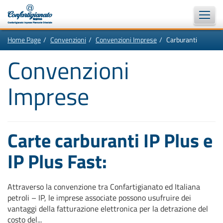
Vai
In
Home Page
Convenzioni
Convenzioni Imprese
Carburanti
al
questa
contenuto
pagina:
Motore
principale
Menù
Convenzioni
di
di
navigazione
ricerca
principale
Imprese
[1]
Ricerca
nel
sito
[2]
Contenuti
principali
Carte carburanti IP Plus e
[5]
Le
ultime
IP Plus Fast:
novità
da
Confartigianato
[6]
Attraverso la convenzione tra Confartigianato ed Italiana
petroli – IP, le imprese associate possono usufruire dei
vantaggi della fatturazione elettronica per la detrazione del
costo del...