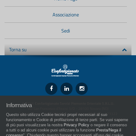
secondario:
Associazione
Sedi
Torna su
© 2026
Confartigianato Servizi Piemonte Orientale S.R.L.U.
Informativa
Via San Francesco d'Assisi 5/D - 28100 Novara (NO)
Capitale Sociale: 526.000,00 € i.v. - Numero REA: NO - 173322
Questo sito utilizza Cookie tecnici propri necessari al suo
Codice fiscale e numero di iscrizione al Registro delle Imprese di Novara
funzionamento e Cookie di profilazione di terze parti. Se vuoi saperne
01436930034
di più puoi visualizzare la nostra
Privacy Policy
o negare il consenso
artigiani.it è registrato nel Registro della Stampa Periodica con il nr. 562
a tutti o ad alcuni cookie puoi utilizzare la funzione
Presta/Nega il
con Decreto del Presidente del Tribunale di Novara del 07/03/13
consenso
". Chiudendo questo banner acconsenti all'uso dei cookie.