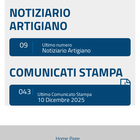
NOTIZIARIO
ARTIGIANO
09
Ultimo numero
Notiziario Artigiano
COMUNICATI STAMPA
043
Ultimo Comunicato Stampa
10 Dicembre 2025
Menù
di
navigazione
Home Page