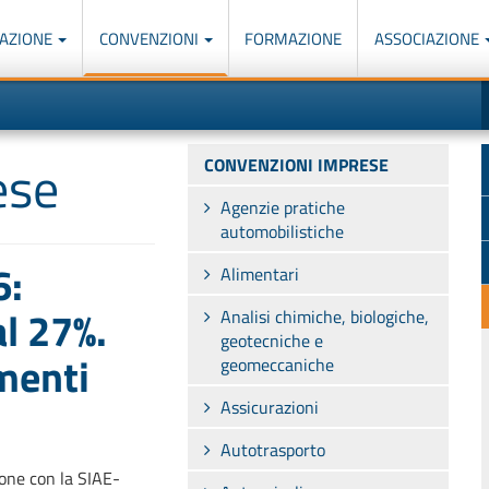
AZIONE
CONVENZIONI
FORMAZIONE
ASSOCIAZIONE
M
I
u
d
o
r
p
p
ese
CONVENZIONI IMPRESE
n
s
c
Agenzie pratiche
automobilistiche
6:
Alimentari
l 27%.
Analisi chimiche, biologiche,
geotecniche e
menti
geomeccaniche
Assicurazioni
Autotrasporto
one con la SIAE-