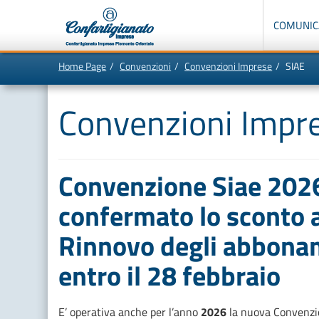
Menù
di
COMUNIC
navigazione
principale:
Home Page
Convenzioni
Convenzioni Imprese
SIAE
Vai
In
al
questa
contenuto
pagina:
Convenzioni Impr
principale
Menù
di
navigazione
principale
[1]
Ricerca
nel
Convenzione Siae 202
sito
[2]
Contenuti
confermato lo sconto a
principali
[5]
Le
Rinnovo degli abbona
ultime
novità
da
entro il 28 febbraio
Confartigianato
[6]
E’ operativa anche per l’anno
2026
la nuova Convenzi