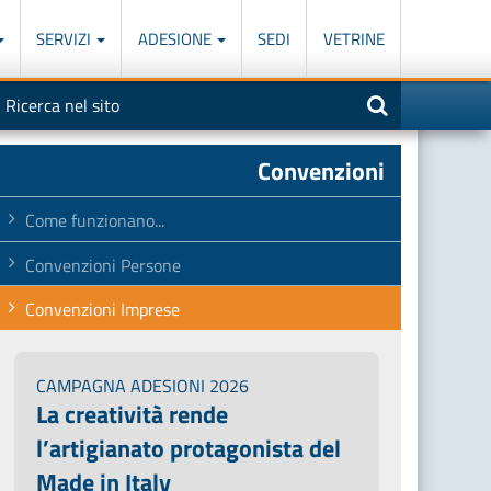
SERVIZI
ADESIONE
SEDI
VETRINE
otore
nserisci
na
i
icerca
iù
arole
Convenzioni
el
eguente
ampo
Come funzionano...
Convenzioni Persone
Convenzioni Imprese
CAMPAGNA ADESIONI 2026
La creatività rende
l’artigianato protagonista del
Made in Italy