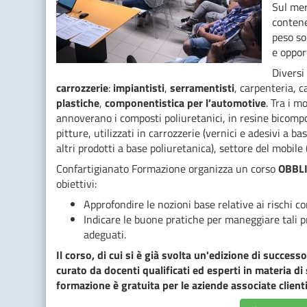
Sul mer
contene
peso so
e oppor
Diversi 
carrozzerie
:
impiantisti
,
serramentisti
, carpenteria, c
plastiche
,
componentistica per l’automotive
. Tra i m
annoverano i composti poliuretanici, in resine bicompon
pitture, utilizzati in carrozzerie (vernici e adesivi a base
altri prodotti a base poliuretanica), settore del mobile
Confartigianato Formazione organizza un corso
OBBLI
obiettivi:
Approfondire le nozioni base relative ai rischi c
Indicare le buone pratiche per maneggiare tali pr
adeguati.
Il corso, di cui si è già svolta un'edizione di succes
curato da docenti qualificati ed esperti in materia di
formazione è gratuita per le aziende associate clie