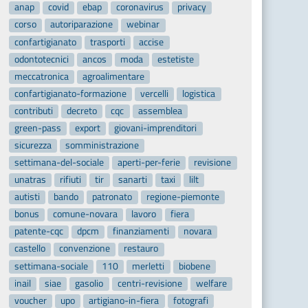
anap
covid
ebap
coronavirus
privacy
corso
autoriparazione
webinar
confartigianato
trasporti
accise
odontotecnici
ancos
moda
estetiste
meccatronica
agroalimentare
confartigianato-formazione
vercelli
logistica
contributi
decreto
cqc
assemblea
green-pass
export
giovani-imprenditori
sicurezza
somministrazione
settimana-del-sociale
aperti-per-ferie
revisione
unatras
rifiuti
tir
sanarti
taxi
lilt
autisti
bando
patronato
regione-piemonte
bonus
comune-novara
lavoro
fiera
patente-cqc
dpcm
finanziamenti
novara
castello
convenzione
restauro
settimana-sociale
110
merletti
biobene
inail
siae
gasolio
centri-revisione
welfare
voucher
upo
artigiano-in-fiera
fotografi