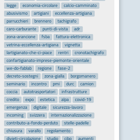
legge
economia-circolare
calcio-camminato
abusivismo
artigiani
eccellenza-artigiana
parrucchieri
brennero
tachigrafo
caro-carburante
punti-di-vista
adr
zona-arancione
fsba
fattura-elettronica
vetrina-eccellenza-artigiana
vignetta
lartigianato-che-ci-piace
rentri
cronotachigrafo
confartigianato-imprese-piemonte-orientale
we-do-fablab
regione
fase-2
decreto-sostegni
zona-gialla
borgomanero
seminario
incontro
pmi
durc
camion
coccia
autotrasportatori
infrastrutture
credito
expo
estetica
alpa
covid-19
emergenza
digitale
sicurezza-lavoro
incoming
svizzera
internazionalizzazione
contributo-a-fondo-perduto
stelle-padelle
chiusura
varallo
regolamento
divieti-circolazione
studio
cibo
aumenti