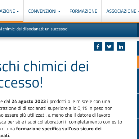
AZIONE
CONVENZIONI
FORMAZIONE
ASSOCIAZIONE
M
I
i chimici dei diisocianati: un successo!
u
d
o
r
p
p
n
s
c
chi chimici dei
uccesso!
re dal
24 agosto 2023
i prodotti o le miscele con una
razione di diisocianati superiore allo 0,1% in peso non
o essere più utilizzati, a meno che il datore di lavoro
sca per sé e i suoi collaboratori il completamento con esito
o di una
formazione specifica sull’uso sicuro dei
anati
.