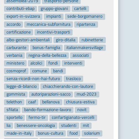
assemblea-2019
trasporto-persone
contributi-ebap
gruppo-giovani
cartelli
export-in-svizzera
impianti
sede-borgomanero
accordo
meccanica-subfornitura
ripartenza
certificazione
incentivi-trasporti
albo-gestori-ambientali
giro-ditalia
rubinetterie
carburante
bonus-famiglia
italianmakersvillage
verbania
regina-della-bellezza
associati
ministero
alcolici
fondi
interventi
cosmoprof
comune
bandi
senza-ricordi-non-hai-futuro
trasloco
legge-di-bilancio
chiacchierando-con-lautore
gommista
autoriparazioni-sacco
mud-2023
telethon
caaf
bellanova
chiusura-estiva
sfilata
bando-formazione-lavoro
novit
sportello
fermo-tir
confartigianato-vercelli
lia
benessere-oncologia
studenti
mit
made-in-italy
bonus-cultura
food
solarium