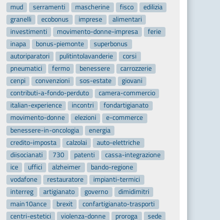
mud
serramenti
mascherine
fisco
edilizia
granelli
ecobonus
imprese
alimentari
investimenti
movimento-donne-impresa
ferie
inapa
bonus-piemonte
superbonus
autoriparatori
pulitintolavanderie
corsi
pneumatici
fermo
benessere
carrozzerie
cenpi
convenzioni
sos-estate
giovani
contributi-a-fondo-perduto
camera-commercio
italian-experience
incontri
fondartigianato
movimento-donne
elezioni
e-commerce
benessere-in-oncologia
energia
credito-imposta
calzolai
auto-elettriche
diisocianati
730
patenti
cassa-integrazione
ice
uffici
alzheimer
bando-regione
vodafone
restauratore
impianti-termici
interreg
artigianato
governo
dimidimitri
main10ance
brexit
confartigianato-trasporti
centri-estetici
violenza-donne
proroga
sede