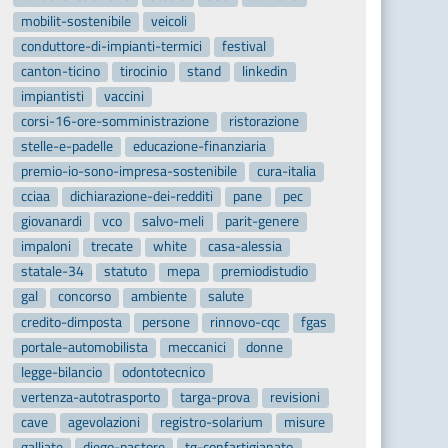
mobilit-sostenibile
veicoli
conduttore-di-impianti-termici
festival
canton-ticino
tirocinio
stand
linkedin
impiantisti
vaccini
corsi-16-ore-somministrazione
ristorazione
stelle-e-padelle
educazione-finanziaria
premio-io-sono-impresa-sostenibile
cura-italia
cciaa
dichiarazione-dei-redditi
pane
pec
giovanardi
vco
salvo-meli
parit-genere
impaloni
trecate
white
casa-alessia
statale-34
statuto
mepa
premiodistudio
gal
concorso
ambiente
salute
credito-dimposta
persone
rinnovo-cqc
fgas
portale-automobilista
meccanici
donne
legge-bilancio
odontotecnico
vertenza-autotrasporto
targa-prova
revisioni
cave
agevolazioni
registro-solarium
misure
galliate
diego-pastore
tg-confartigianato