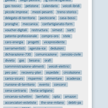
gas-tossici
petizione
calendario
veicoli-ibridi
piccole-imprese
mezzi-pesanti
treno-storico
delegato-di-territorio
pasticcerie
casa-bossi
proroghe
meccanica
confartigianato-form
voucher-digitali
restructura
simest
sarti
patente-professionale
compro-oro
stele
caro-energia
progetti
vicepresidente
serramentisti
agenzia-ice
deduzioni
dichiarazione-730
comunicazione
servizio-civile
divieto
gas
besana
orafi
somministrazione-alimenti
veicoli-elettrici
pes-pav
recovery-plan
ospedale
circolazione
carico-sicuro
risparmio
alimentare
scadenza
riunione-di-territorio
evento
concorsi
cena-contrario
festa-artigiano
vincenzo-schettini
benfatto
opta
amazon
acconciatori-estetiste
the-one-milano
debiti-pa