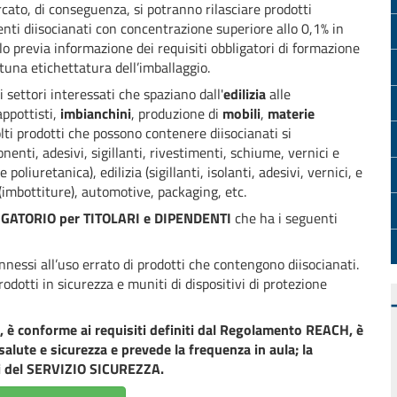
cato, di conseguenza, si potranno rilasciare prodotti
nti diisocianati con concentrazione superiore allo 0,1% in
lo previa informazione dei requisiti obbligatori di formazione
tuna etichettatura dell’imballaggio.
i settori interessati che spaziano dall'
edilizia
alle
appottisti,
imbianchini
, produzione di
mobili
,
materie
olti prodotti che possono contenere diisocianati si
enti, adesivi, sigillanti, rivestimenti, schiume, vernici e
 poliuretanica), edilizia (sigillanti, isolanti, adesivi, vernici, e
 (imbottiture), automotive, packaging, etc.
GATORIO per TITOLARI e DIPENDENTI
che ha i seguenti
onnessi all’uso errato di prodotti che contengono diisocianati.
odotti in sicurezza e muniti di dispositivi di protezione
so, è conforme ai requisiti definiti dal Regolamento REACH, è
 salute e sicurezza e prevede la frequenza in aula; la
nti del SERVIZIO SICUREZZA.