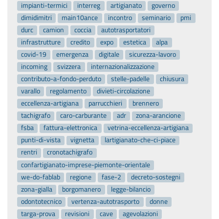
impianti-termici
interreg
artigianato
governo
dimidimitri
main10ance
incontro
seminario
pmi
durc
camion
coccia
autotrasportatori
infrastrutture
credito
expo
estetica
alpa
covid-19
emergenza
digitale
sicurezza-lavoro
incoming
svizzera
internazionalizzazione
contributo-a-fondo-perduto
stelle-padelle
chiusura
varallo
regolamento
divieti-circolazione
eccellenza-artigiana
parrucchieri
brennero
tachigrafo
caro-carburante
adr
zona-arancione
fsba
fattura-elettronica
vetrina-eccellenza-artigiana
punti-di-vista
vignetta
lartigianato-che-ci-piace
rentri
cronotachigrafo
confartigianato-imprese-piemonte-orientale
we-do-fablab
regione
fase-2
decreto-sostegni
zona-gialla
borgomanero
legge-bilancio
odontotecnico
vertenza-autotrasporto
donne
targa-prova
revisioni
cave
agevolazioni