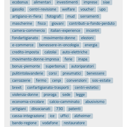
ecobonus
alimentari
investimenti
imprese
siae
gasolio
centri-revisione
welfare
voucher
upo
artigiano-in-fiera
fotografi
mud
serramenti
mascherine
fisco
giovani
contributi-a-fondo-perduto
camera-commercio
italian-experience
incontri
fondartigianato
movimento-donne
elezioni
e-commerce
benessere-in-oncologia
energia
credito-imposta
calzolai
auto-elettriche
movimento-donne-impresa
ferie
inapa
bonus-piemonte
superbonus
autoriparatori
pulitintolavanderie
corsi
pneumatici
benessere
carrozzerie
fermo
cenpi
convenzioni
sos-estate
brexit
confartigianato-trasporti
centri-estetici
violenza-donne
proroga
sede
legge
economia-circolare
calcio-camminato
abusivismo
artigiani
diisocianati
730
patenti
cassa-integrazione
ice
uffici
alzheimer
bando-regione
vodafone
restauratore