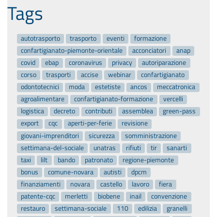
Tags
autotrasporto
trasporto
eventi
formazione
confartigianato-piemonte-orientale
acconciatori
anap
covid
ebap
coronavirus
privacy
autoriparazione
corso
trasporti
accise
webinar
confartigianato
odontotecnici
moda
estetiste
ancos
meccatronica
agroalimentare
confartigianato-formazione
vercelli
logistica
decreto
contributi
assemblea
green-pass
export
cqc
aperti-per-ferie
revisione
giovani-imprenditori
sicurezza
somministrazione
settimana-del-sociale
unatras
rifiuti
tir
sanarti
taxi
lilt
bando
patronato
regione-piemonte
bonus
comune-novara
autisti
dpcm
finanziamenti
novara
castello
lavoro
fiera
patente-cqc
merletti
biobene
inail
convenzione
restauro
settimana-sociale
110
edilizia
granelli