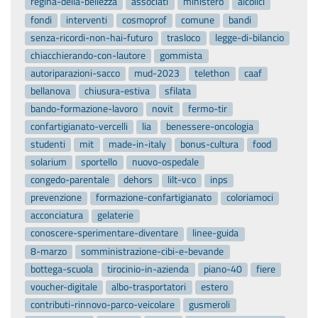
regina-della-bellezza
associati
ministero
alcolici
fondi
interventi
cosmoprof
comune
bandi
senza-ricordi-non-hai-futuro
trasloco
legge-di-bilancio
chiacchierando-con-lautore
gommista
autoriparazioni-sacco
mud-2023
telethon
caaf
bellanova
chiusura-estiva
sfilata
bando-formazione-lavoro
novit
fermo-tir
confartigianato-vercelli
lia
benessere-oncologia
studenti
mit
made-in-italy
bonus-cultura
food
solarium
sportello
nuovo-ospedale
congedo-parentale
dehors
lilt-vco
inps
prevenzione
formazione-confartigianato
coloriamoci
acconciatura
gelaterie
conoscere-sperimentare-diventare
linee-guida
8-marzo
somministrazione-cibi-e-bevande
bottega-scuola
tirocinio-in-azienda
piano-40
fiere
voucher-digitale
albo-trasportatori
estero
contributi-rinnovo-parco-veicolare
gusmeroli