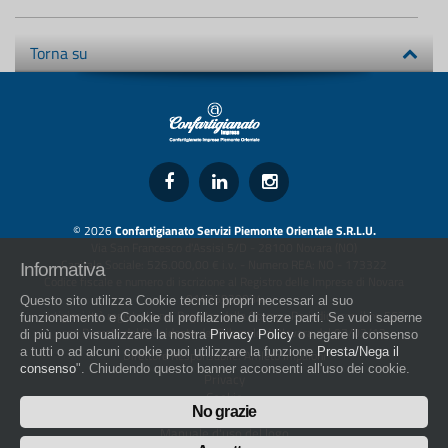
Torna su
© 2026
Confartigianato Servizi Piemonte Orientale S.R.L.U.
Via San Francesco d'Assisi 5/D - 28100 Novara (NO)
Capitale Sociale: 526.000,00 € i.v. - Numero REA: NO - 173322
Informativa
Codice fiscale e numero di iscrizione al Registro delle Imprese di Novara
01436930034
Questo sito utilizza Cookie tecnici propri necessari al suo
artigiani.it è registrato nel Registro della Stampa Periodica con il nr. 562
funzionamento e Cookie di profilazione di terze parti. Se vuoi saperne
con Decreto del Presidente del Tribunale di Novara del 07/03/13
di più puoi visualizzare la nostra
Privacy Policy
o negare il consenso
a tutti o ad alcuni cookie puoi utilizzare la funzione
Presta/Nega il
Direttore Responsabile: Amleto Impaloni
consenso
". Chiudendo questo banner acconsenti all'uso dei cookie.
Privacy
Cookie
No grazie
Whistleblowing
Manuale d'uso del logo