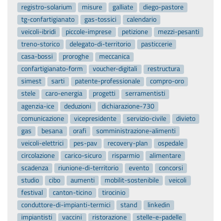
registro-solarium
misure
galliate
diego-pastore
tg-confartigianato
gas-tossici
calendario
veicoli-ibridi
piccole-imprese
petizione
mezzi-pesanti
treno-storico
delegato-di-territorio
pasticcerie
casa-bossi
proroghe
meccanica
confartigianato-form
voucher-digitali
restructura
simest
sarti
patente-professionale
compro-oro
stele
caro-energia
progetti
serramentisti
agenzia-ice
deduzioni
dichiarazione-730
comunicazione
vicepresidente
servizio-civile
divieto
gas
besana
orafi
somministrazione-alimenti
veicoli-elettrici
pes-pav
recovery-plan
ospedale
circolazione
carico-sicuro
risparmio
alimentare
scadenza
riunione-di-territorio
evento
concorsi
studio
cibo
aumenti
mobilit-sostenibile
veicoli
festival
canton-ticino
tirocinio
conduttore-di-impianti-termici
stand
linkedin
impiantisti
vaccini
ristorazione
stelle-e-padelle