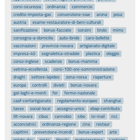
corsi-sicurezza
ordinanza
commercio
credito-imposta-gas
convenzione-siae
arona
posa
austria
esame-restauratore-di-beni-culturali
sanificazione
bonus-facciate
sonzini
tirolo
mims
consegna-a-domicilio
auto-ibride
caro-bollette
vaccinazioni
provincia-novara
artigianato-digitale
impresa-40
segnaletica-stradale
plastica
oleggio
corso-inglese
scadenze
bonus-mamma
vetrina-eccellenza
corsi-100-ore-somministrazione
draghi
settore-lapideo
zona-rossa
riaperture
europa
controlli
divieti
bonus-novara
gal-laghi-e-monti
fer
fermo-nazionale
caaf-confartigianato
regolamento-europeo
shanghai
tasse
social-local
assegno-unico
ebap-contributo
lilt-novara
cibus
cannobio
sibo
isi-inail
ncc
acconciatrici
ordinanza-regione
cina
restaur
capittini
prevenzione-incendi
bonus-export
arte
gelato-day
poste
blocchi
motorizzazione
santiago