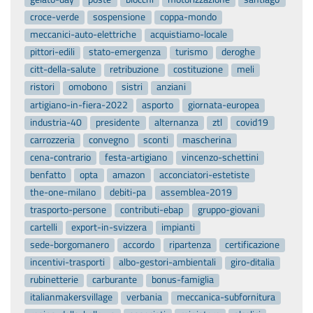
croce-verde
sospensione
coppa-mondo
meccanici-auto-elettriche
acquistiamo-locale
pittori-edili
stato-emergenza
turismo
deroghe
citt-della-salute
retribuzione
costituzione
meli
ristori
omobono
sistri
anziani
artigiano-in-fiera-2022
asporto
giornata-europea
industria-40
presidente
alternanza
ztl
covid19
carrozzeria
convegno
sconti
mascherina
cena-contrario
festa-artigiano
vincenzo-schettini
benfatto
opta
amazon
acconciatori-estetiste
the-one-milano
debiti-pa
assemblea-2019
trasporto-persone
contributi-ebap
gruppo-giovani
cartelli
export-in-svizzera
impianti
sede-borgomanero
accordo
ripartenza
certificazione
incentivi-trasporti
albo-gestori-ambientali
giro-ditalia
rubinetterie
carburante
bonus-famiglia
italianmakersvillage
verbania
meccanica-subfornitura