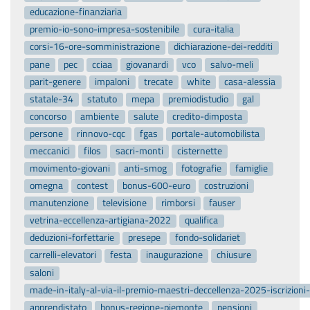
educazione-finanziaria
premio-io-sono-impresa-sostenibile
cura-italia
corsi-16-ore-somministrazione
dichiarazione-dei-redditi
pane
pec
cciaa
giovanardi
vco
salvo-meli
parit-genere
impaloni
trecate
white
casa-alessia
statale-34
statuto
mepa
premiodistudio
gal
concorso
ambiente
salute
credito-dimposta
persone
rinnovo-cqc
fgas
portale-automobilista
meccanici
filos
sacri-monti
cisternette
movimento-giovani
anti-smog
fotografie
famiglie
omegna
contest
bonus-600-euro
costruzioni
manutenzione
televisione
rimborsi
fauser
vetrina-eccellenza-artigiana-2022
qualifica
deduzioni-forfettarie
presepe
fondo-solidariet
carrelli-elevatori
festa
inaugurazione
chiusure
saloni
made-in-italy-al-via-il-premio-maestri-deccellenza-2025-iscrizion
apprendistato
bonus-regione-piemonte
pensioni