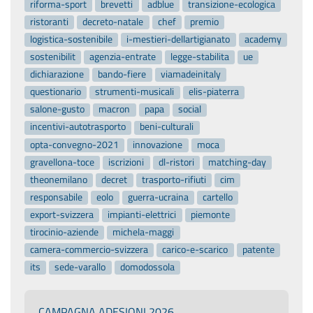
riforma-sport
brevetti
adblue
transizione-ecologica
ristoranti
decreto-natale
chef
premio
logistica-sostenibile
i-mestieri-dellartigianato
academy
sostenibilit
agenzia-entrate
legge-stabilita
ue
dichiarazione
bando-fiere
viamadeinitaly
questionario
strumenti-musicali
elis-piaterra
salone-gusto
macron
papa
social
incentivi-autotrasporto
beni-culturali
opta-convegno-2021
innovazione
moca
gravellona-toce
iscrizioni
dl-ristori
matching-day
theonemilano
decret
trasporto-rifiuti
cim
responsabile
eolo
guerra-ucraina
cartello
export-svizzera
impianti-elettrici
piemonte
tirocinio-aziende
michela-maggi
camera-commercio-svizzera
carico-e-scarico
patente
its
sede-varallo
domodossola
CAMPAGNA ADESIONI 2026