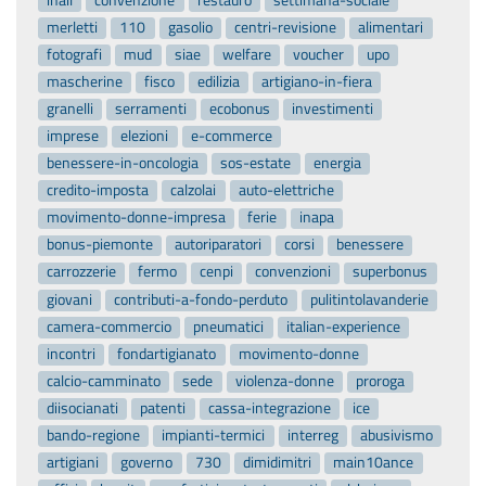
merletti
110
gasolio
centri-revisione
alimentari
fotografi
mud
siae
welfare
voucher
upo
mascherine
fisco
edilizia
artigiano-in-fiera
granelli
serramenti
ecobonus
investimenti
imprese
elezioni
e-commerce
benessere-in-oncologia
sos-estate
energia
credito-imposta
calzolai
auto-elettriche
movimento-donne-impresa
ferie
inapa
bonus-piemonte
autoriparatori
corsi
benessere
carrozzerie
fermo
cenpi
convenzioni
superbonus
giovani
contributi-a-fondo-perduto
pulitintolavanderie
camera-commercio
pneumatici
italian-experience
incontri
fondartigianato
movimento-donne
calcio-camminato
sede
violenza-donne
proroga
diisocianati
patenti
cassa-integrazione
ice
bando-regione
impianti-termici
interreg
abusivismo
artigiani
governo
730
dimidimitri
main10ance