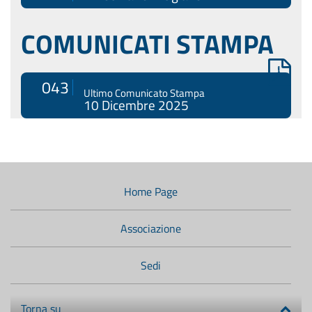
COMUNICATI STAMPA
043
Ultimo Comunicato Stampa
10 Dicembre 2025
Menù
di
navigazione
Home Page
secondario:
Associazione
Sedi
Torna su