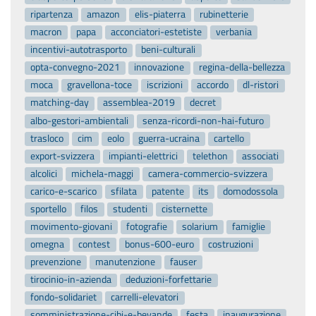
ripartenza
amazon
elis-piaterra
rubinetterie
macron
papa
acconciatori-estetiste
verbania
incentivi-autotrasporto
beni-culturali
opta-convegno-2021
innovazione
regina-della-bellezza
moca
gravellona-toce
iscrizioni
accordo
dl-ristori
matching-day
assemblea-2019
decret
albo-gestori-ambientali
senza-ricordi-non-hai-futuro
trasloco
cim
eolo
guerra-ucraina
cartello
export-svizzera
impianti-elettrici
telethon
associati
alcolici
michela-maggi
camera-commercio-svizzera
carico-e-scarico
sfilata
patente
its
domodossola
sportello
filos
studenti
cisternette
movimento-giovani
fotografie
solarium
famiglie
omegna
contest
bonus-600-euro
costruzioni
prevenzione
manutenzione
fauser
tirocinio-in-azienda
deduzioni-forfettarie
fondo-solidariet
carrelli-elevatori
somministrazione-cibi-e-bevande
festa
inaugurazione