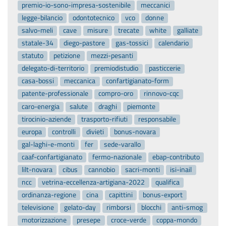
premio-io-sono-impresa-sostenibile
meccanici
legge-bilancio
odontotecnico
vco
donne
salvo-meli
cave
misure
trecate
white
galliate
statale-34
diego-pastore
gas-tossici
calendario
statuto
petizione
mezzi-pesanti
delegato-di-territorio
premiodistudio
pasticcerie
casa-bossi
meccanica
confartigianato-form
patente-professionale
compro-oro
rinnovo-cqc
caro-energia
salute
draghi
piemonte
tirocinio-aziende
trasporto-rifiuti
responsabile
europa
controlli
divieti
bonus-novara
gal-laghi-e-monti
fer
sede-varallo
caaf-confartigianato
fermo-nazionale
ebap-contributo
lilt-novara
cibus
cannobio
sacri-monti
isi-inail
ncc
vetrina-eccellenza-artigiana-2022
qualifica
ordinanza-regione
cina
capittini
bonus-export
televisione
gelato-day
rimborsi
blocchi
anti-smog
motorizzazione
presepe
croce-verde
coppa-mondo