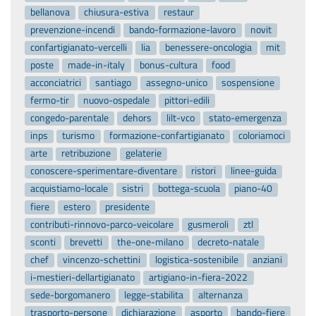
bellanova
chiusura-estiva
restaur
prevenzione-incendi
bando-formazione-lavoro
novit
confartigianato-vercelli
lia
benessere-oncologia
mit
poste
made-in-italy
bonus-cultura
food
acconciatrici
santiago
assegno-unico
sospensione
fermo-tir
nuovo-ospedale
pittori-edili
congedo-parentale
dehors
lilt-vco
stato-emergenza
inps
turismo
formazione-confartigianato
coloriamoci
arte
retribuzione
gelaterie
conoscere-sperimentare-diventare
ristori
linee-guida
acquistiamo-locale
sistri
bottega-scuola
piano-40
fiere
estero
presidente
contributi-rinnovo-parco-veicolare
gusmeroli
ztl
sconti
brevetti
the-one-milano
decreto-natale
chef
vincenzo-schettini
logistica-sostenibile
anziani
i-mestieri-dellartigianato
artigiano-in-fiera-2022
sede-borgomanero
legge-stabilita
alternanza
trasporto-persone
dichiarazione
asporto
bando-fiere