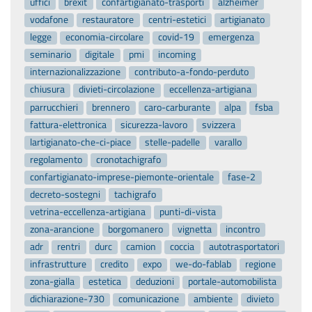
uffici
brexit
confartigianato-trasporti
alzheimer
vodafone
restauratore
centri-estetici
artigianato
legge
economia-circolare
covid-19
emergenza
seminario
digitale
pmi
incoming
internazionalizzazione
contributo-a-fondo-perduto
chiusura
divieti-circolazione
eccellenza-artigiana
parrucchieri
brennero
caro-carburante
alpa
fsba
fattura-elettronica
sicurezza-lavoro
svizzera
lartigianato-che-ci-piace
stelle-padelle
varallo
regolamento
cronotachigrafo
confartigianato-imprese-piemonte-orientale
fase-2
decreto-sostegni
tachigrafo
vetrina-eccellenza-artigiana
punti-di-vista
zona-arancione
borgomanero
vignetta
incontro
adr
rentri
durc
camion
coccia
autotrasportatori
infrastrutture
credito
expo
we-do-fablab
regione
zona-gialla
estetica
deduzioni
portale-automobilista
dichiarazione-730
comunicazione
ambiente
divieto