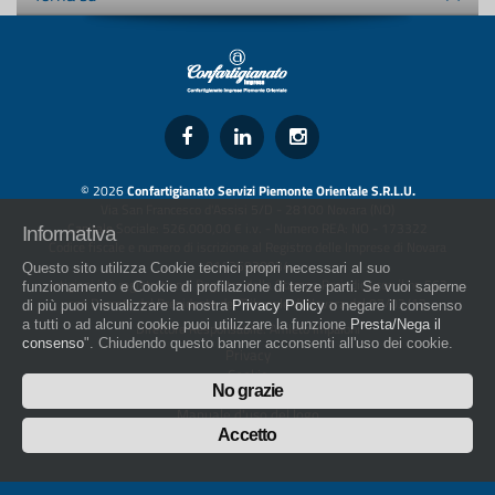
© 2026
Confartigianato Servizi Piemonte Orientale S.R.L.U.
Via San Francesco d'Assisi 5/D - 28100 Novara (NO)
Capitale Sociale: 526.000,00 € i.v. - Numero REA: NO - 173322
Informativa
Codice fiscale e numero di iscrizione al Registro delle Imprese di Novara
01436930034
Questo sito utilizza Cookie tecnici propri necessari al suo
artigiani.it è registrato nel Registro della Stampa Periodica con il nr. 562
funzionamento e Cookie di profilazione di terze parti. Se vuoi saperne
con Decreto del Presidente del Tribunale di Novara del 07/03/13
di più puoi visualizzare la nostra
Privacy Policy
o negare il consenso
a tutti o ad alcuni cookie puoi utilizzare la funzione
Presta/Nega il
Direttore Responsabile: Amleto Impaloni
consenso
". Chiudendo questo banner acconsenti all'uso dei cookie.
Privacy
Cookie
No grazie
Whistleblowing
Manuale d'uso del logo
Policy sulla Parità di genere
Accetto