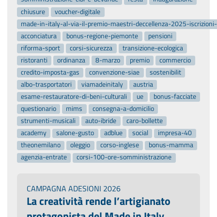
chiusure
voucher-digitale
made-in-italy-al-via-il-premio-maestri-deccellenza-2025-iscrizion
acconciatura
bonus-regione-piemonte
pensioni
riforma-sport
corsi-sicurezza
transizione-ecologica
ristoranti
ordinanza
8-marzo
premio
commercio
credito-imposta-gas
convenzione-siae
sostenibilit
albo-trasportatori
viamadeinitaly
austria
esame-restauratore-di-beni-culturali
ue
bonus-facciate
questionario
mims
consegna-a-domicilio
strumenti-musicali
auto-ibride
caro-bollette
academy
salone-gusto
adblue
social
impresa-40
theonemilano
oleggio
corso-inglese
bonus-mamma
agenzia-entrate
corsi-100-ore-somministrazione
CAMPAGNA ADESIONI 2026
La creatività rende l’artigianato
protagonista del Made in Italy