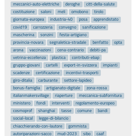
meccanici-auto-elettriche
deroghe
citt-della-salute
costituzione
saloni
meli
omobono
tirolo
giornata-europea
industria-40
posa
apprendistato
covid19
carrozzeria
convegno
sanificazione
mascherina
sonzini
festa-artigiano
provincia-novara
segnaletica-stradale
benfatto
opta
arona
vaccinazioni
cena-contrario
debiti-pa
vetrina-eccellenza
plastica
contributi-ebap
gruppo-giovani
cartelli
export-in-svizzera
impianti
scadenze
certificazione
incentivi-trasporti
giro-ditalia
carburante
settore-lapideo
bonus-famiglia
artigianato-digitale
zona-rossa
italianmakersvillage
riaperture
meccanica-subfornitura
ministero
fondi
interventi
regolamento-europeo
cosmoprof
shanghai
tasse
comune
bandi
social-local
legge-di-bilancio
chiacchierando-con-lautore
gommista
autoriparazioni-sacco
mud-2023
sibo
caaf