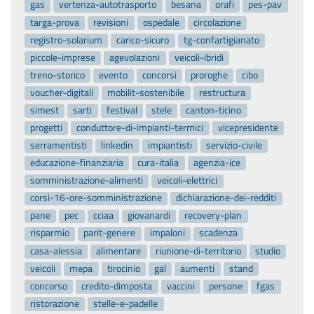
gas
vertenza-autotrasporto
besana
orafi
pes-pav
targa-prova
revisioni
ospedale
circolazione
registro-solarium
carico-sicuro
tg-confartigianato
piccole-imprese
agevolazioni
veicoli-ibridi
treno-storico
evento
concorsi
proroghe
cibo
voucher-digitali
mobilit-sostenibile
restructura
simest
sarti
festival
stele
canton-ticino
progetti
conduttore-di-impianti-termici
vicepresidente
serramentisti
linkedin
impiantisti
servizio-civile
educazione-finanziaria
cura-italia
agenzia-ice
somministrazione-alimenti
veicoli-elettrici
corsi-16-ore-somministrazione
dichiarazione-dei-redditi
pane
pec
cciaa
giovanardi
recovery-plan
risparmio
parit-genere
impaloni
scadenza
casa-alessia
alimentare
riunione-di-territorio
studio
veicoli
mepa
tirocinio
gal
aumenti
stand
concorso
credito-dimposta
vaccini
persone
fgas
ristorazione
stelle-e-padelle