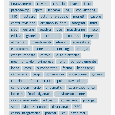
finanziamenti
novara
castello
lavoro
fiera
patente-cqc
dpcm
biobene
inail
convenzione
110
restauro
settimana-sociale
merletti
gasolio
centri-revisione
artigiano-in-fiera
fotografi
mud
siae
welfare
voucher
upo
mascherine
fisco
edilizia
granelli
serramenti
ecobonus
imprese
alimentari
investimenti
elezioni
sos-estate
e-commerce
benessere-in-oncologia
energia
credito-imposta
calzolai
auto-elettriche
movimento-donne-impresa
ferie
bonus-piemonte
inapa
corsi
autoriparatori
fermo
benessere
carrozzerie
cenpi
convenzioni
superbonus
giovani
contributi-a-fondo-perduto
pulitintolavanderie
camera-commercio
pneumatici
italian-experience
incontri
fondartigianato
movimento-donne
calcio-camminato
artigiani
abusivismo
proroga
sede
violenza-donne
diisocianati
730
cassa-integrazione
patenti
ice
alzheimer