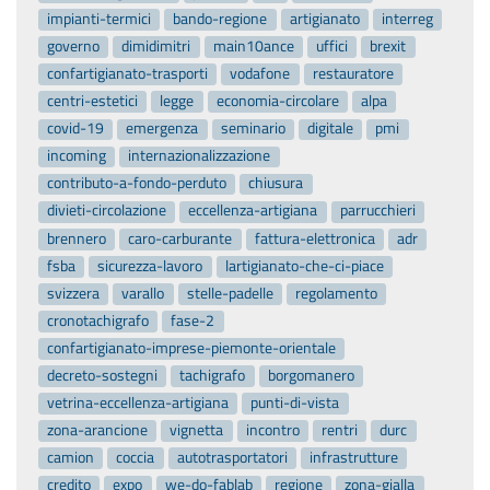
impianti-termici
bando-regione
artigianato
interreg
governo
dimidimitri
main10ance
uffici
brexit
confartigianato-trasporti
vodafone
restauratore
centri-estetici
legge
economia-circolare
alpa
covid-19
emergenza
seminario
digitale
pmi
incoming
internazionalizzazione
contributo-a-fondo-perduto
chiusura
divieti-circolazione
eccellenza-artigiana
parrucchieri
brennero
caro-carburante
fattura-elettronica
adr
fsba
sicurezza-lavoro
lartigianato-che-ci-piace
svizzera
varallo
stelle-padelle
regolamento
cronotachigrafo
fase-2
confartigianato-imprese-piemonte-orientale
decreto-sostegni
tachigrafo
borgomanero
vetrina-eccellenza-artigiana
punti-di-vista
zona-arancione
vignetta
incontro
rentri
durc
camion
coccia
autotrasportatori
infrastrutture
credito
expo
we-do-fablab
regione
zona-gialla