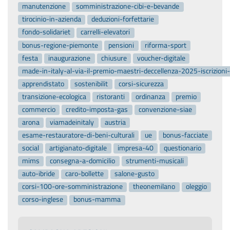
manutenzione
somministrazione-cibi-e-bevande
tirocinio-in-azienda
deduzioni-forfettarie
fondo-solidariet
carrelli-elevatori
bonus-regione-piemonte
pensioni
riforma-sport
festa
inaugurazione
chiusure
voucher-digitale
made-in-italy-al-via-il-premio-maestri-deccellenza-2025-iscrizion
apprendistato
sostenibilit
corsi-sicurezza
transizione-ecologica
ristoranti
ordinanza
premio
commercio
credito-imposta-gas
convenzione-siae
arona
viamadeinitaly
austria
esame-restauratore-di-beni-culturali
ue
bonus-facciate
social
artigianato-digitale
impresa-40
questionario
mims
consegna-a-domicilio
strumenti-musicali
auto-ibride
caro-bollette
salone-gusto
corsi-100-ore-somministrazione
theonemilano
oleggio
corso-inglese
bonus-mamma