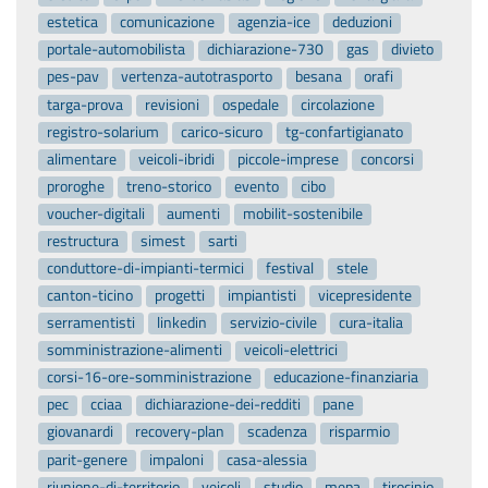
estetica
comunicazione
agenzia-ice
deduzioni
portale-automobilista
dichiarazione-730
gas
divieto
pes-pav
vertenza-autotrasporto
besana
orafi
targa-prova
revisioni
ospedale
circolazione
registro-solarium
carico-sicuro
tg-confartigianato
alimentare
veicoli-ibridi
piccole-imprese
concorsi
proroghe
treno-storico
evento
cibo
voucher-digitali
aumenti
mobilit-sostenibile
restructura
simest
sarti
conduttore-di-impianti-termici
festival
stele
canton-ticino
progetti
impiantisti
vicepresidente
serramentisti
linkedin
servizio-civile
cura-italia
somministrazione-alimenti
veicoli-elettrici
corsi-16-ore-somministrazione
educazione-finanziaria
pec
cciaa
dichiarazione-dei-redditi
pane
giovanardi
recovery-plan
scadenza
risparmio
parit-genere
impaloni
casa-alessia
riunione-di-territorio
veicoli
studio
mepa
tirocinio