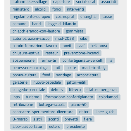
italianmakersvillage
riaperture
social-local
associati
ministero
alcolici
fondi
interventi
regolamento-europeo
cosmoprof
shanghai
tasse
comune
bandi
legge-di-bilancio
chiacchierando-con-lautore
gommista
autoriparazioni-sacco
mud-2023
sibo
bando-formazione-lavoro
novit
caaf
bellanova
chiusura-estiva
restaur
prevenzione-incendi
sospensione
fermo-tir
confartigianato-vercelli
lia
benessere-oncologia
mit
poste
made-in-italy
bonus-cultura
food
santiago
acconciatura
gelaterie
nuovo-ospedale
pittori-edili
congedo-parentale
dehors
lilt-vco
stato-emergenza
inps
turismo
formazione-confartigianato
coloriamoci
retribuzione
bottega-scuola
piano-40
conoscere-sperimentare-diventare
ristori
linee-guida
8-marzo
sistri
sconti
brevetti
fiere
albo-trasportatori
estero
presidente