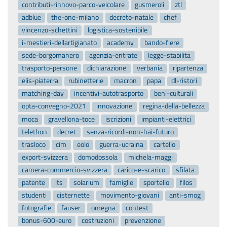
contributi-rinnovo-parco-veicolare
gusmeroli
ztl
adblue
the-one-milano
decreto-natale
chef
vincenzo-schettini
logistica-sostenibile
i-mestieri-dellartigianato
academy
bando-fiere
sede-borgomanero
agenzia-entrate
legge-stabilita
trasporto-persone
dichiarazione
verbania
ripartenza
elis-piaterra
rubinetterie
macron
papa
dl-ristori
matching-day
incentivi-autotrasporto
beni-culturali
opta-convegno-2021
innovazione
regina-della-bellezza
moca
gravellona-toce
iscrizioni
impianti-elettrici
telethon
decret
senza-ricordi-non-hai-futuro
trasloco
cim
eolo
guerra-ucraina
cartello
export-svizzera
domodossola
michela-maggi
camera-commercio-svizzera
carico-e-scarico
sfilata
patente
its
solarium
famiglie
sportello
filos
studenti
cisternette
movimento-giovani
anti-smog
fotografie
fauser
omegna
contest
bonus-600-euro
costruzioni
prevenzione