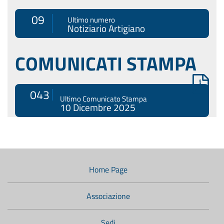
09
Ultimo numero
Notiziario Artigiano
COMUNICATI STAMPA
043
Ultimo Comunicato Stampa
10 Dicembre 2025
Menù
di
navigazione
Home Page
secondario:
Associazione
Sedi