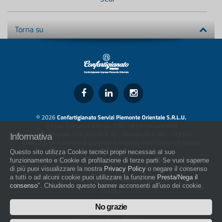
Torna su
© 2026
Confartigianato Servizi Piemonte Orientale S.R.L.U.
Via San Francesco d'Assisi 5/D - 28100 Novara (NO)
Capitale Sociale: 526.000,00 € i.v. - Numero REA: NO - 173322
Informativa
Codice fiscale e numero di iscrizione al Registro delle Imprese di Novara
01436930034
Questo sito utilizza Cookie tecnici propri necessari al suo
artigiani.it è registrato nel Registro della Stampa Periodica con il nr. 562
funzionamento e Cookie di profilazione di terze parti. Se vuoi saperne
con Decreto del Presidente del Tribunale di Novara del 07/03/13
di più puoi visualizzare la nostra
Privacy Policy
o negare il consenso
a tutti o ad alcuni cookie puoi utilizzare la funzione
Presta/Nega il
Direttore Responsabile: Amleto Impaloni
consenso
". Chiudendo questo banner acconsenti all'uso dei cookie.
Privacy
Cookie
No grazie
Whistleblowing
Manuale d'uso del logo