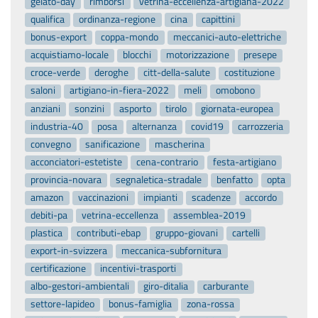
gelato-day
rimborsi
vetrina-eccellenza-artigiana-2022
qualifica
ordinanza-regione
cina
capittini
bonus-export
coppa-mondo
meccanici-auto-elettriche
acquistiamo-locale
blocchi
motorizzazione
presepe
croce-verde
deroghe
citt-della-salute
costituzione
saloni
artigiano-in-fiera-2022
meli
omobono
anziani
sonzini
asporto
tirolo
giornata-europea
industria-40
posa
alternanza
covid19
carrozzeria
convegno
sanificazione
mascherina
acconciatori-estetiste
cena-contrario
festa-artigiano
provincia-novara
segnaletica-stradale
benfatto
opta
amazon
vaccinazioni
impianti
scadenze
accordo
debiti-pa
vetrina-eccellenza
assemblea-2019
plastica
contributi-ebap
gruppo-giovani
cartelli
export-in-svizzera
meccanica-subfornitura
certificazione
incentivi-trasporti
albo-gestori-ambientali
giro-ditalia
carburante
settore-lapideo
bonus-famiglia
zona-rossa