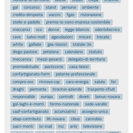
gal
concorso
stand
persone
ambiente
credito-dimposta
vaccini
fgas
ristorazione
stelle-e-padelle
premio-io-sono-impresa-sostenibile
meccanici
vco
donne
legge-bilancio
odontotecnico
cave
salvo-meli
agevolazioni
misure
trecate
white
galliate
gas-tossici
statale-34
diego-pastore
petizione
calendario
statuto
meccanica
mezzi-pesanti
delegato-di-territorio
premiodistudio
pasticcerie
casa-bossi
confartigianato-form
patente-professionale
compro-oro
rinnovo-cqc
caro-energia
salute
fer
draghi
piemonte
tirocinio-aziende
trasporto-rifiuti
responsabile
europa
controlli
divieti
bonus-novara
gal-laghi-e-monti
fermo-nazionale
sede-varallo
caaf-confartigianato
acconciatrici
assegno-unico
ebap-contributo
lilt-novara
cibus
cannobio
sacri-monti
isi-inail
ncc
arte
televisione