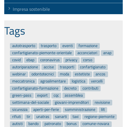
Impresa sostenibile
Tags
autotrasporto
trasporto
eventi
formazione
confartigianato-piemonte-orientale
acconciatori
anap
covid
ebap
coronavirus
privacy
corso
autoriparazione
accise
trasporti
confartigianato
webinar
odontotecnici
moda
estetiste
ancos
meccatronica
agroalimentare
logistica
vercelli
confartigianato-formazione
decreto
contributi
green-pass
export
cqc
assemblea
settimana-del-sociale
giovani-imprenditori
revisione
sicurezza
aperti-per-ferie
somministrazione
lilt
rifiuti
tir
unatras
sanarti
taxi
regione-piemonte
autisti
bando
patronato
bonus
comune-novara