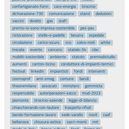
confartigianato-form
caro-energia
tirocinio
dichiarazione-730
comunicazione
stand
deduzioni
vaccini
divieto
gas
orafi
premio-io-sono-impresa-sostenibile
pes-pav
ristorazione
stelle-e-padelle
besana
ospedale
circolazione
carico-sicuro
vco
salvo-meli
white
trecate
evento
concorsi
statale-34
cibo
mobilit-sostenibile
ambiente
statuto
premiodistudio
aumenti
canton-ticino
conduttore-di-impianti-termici
festival
linkedin
impiantisti
fondi
interventi
cosmoprof
anti-smog
comune
bandi
theonemilano
associati
ministero
gommista
responsabile
autoriparazioni-sacco
mud-2023
piemonte
tirocinio-aziende
legge-di-bilancio
chiacchierando-con-lautore
trasporto-rifiuti
bando-formazione-lavoro
sede-varallo
novit
caaf
bellanova
chiusura-estiva
sacri-monti
mit