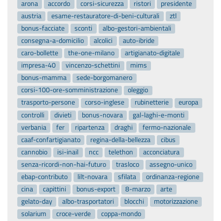
arona
accordo
corsi-sicurezza
ristori
presidente
austria
esame-restauratore-di-beni-culturali
ztl
bonus-facciate
sconti
albo-gestori-ambientali
consegna-a-domicilio
alcolici
auto-ibride
caro-bollette
the-one-milano
artigianato-digitale
impresa-40
vincenzo-schettini
mims
bonus-mamma
sede-borgomanero
corsi-100-ore-somministrazione
oleggio
trasporto-persone
corso-inglese
rubinetterie
europa
controlli
divieti
bonus-novara
gal-laghi-e-monti
verbania
fer
ripartenza
draghi
fermo-nazionale
caaf-confartigianato
regina-della-bellezza
cibus
cannobio
isi-inail
ncc
telethon
acconciatura
senza-ricordi-non-hai-futuro
trasloco
assegno-unico
ebap-contributo
lilt-novara
sfilata
ordinanza-regione
cina
capittini
bonus-export
8-marzo
arte
gelato-day
albo-trasportatori
blocchi
motorizzazione
solarium
croce-verde
coppa-mondo