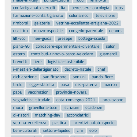
made-in-italy
bonus-cultura
food
fermo-tir
confartigianato-vercelli
lia
benessere-oncologia
inps
formazione-confartigianato
coloriamoci
televisione
rimborsi
gelaterie
vetrina-eccellenza-artigiana-2022
qualifica
nuovo-ospedale
congedo-parentale
dehors
lilt-vco
linee-guida
presepe
bottega-scuola
piano-40
conoscere-sperimentare-diventare
saloni
estero
contributi-rinnovo-parco-veicolare
gusmeroli
brevetti
fiere
logistica-sostenibile
i-mestieri-dellartigianato
decreto-natale
chef
dichiarazione
sanificazione
sonzini
bando-fiere
tirolo
legge-stabilita
posa
elis-piaterra
macron
papa
vaccinazioni
provincia-novara
segnaletica-stradale
opta-convegno-2021
innovazione
moca
gravellona-toce
iscrizioni
scadenze
dl-ristori
matching-day
acconciatrici
vetrina-eccellenza
plastica
incentivi-autotrasporto
beni-culturali
settore-lapideo
cim
eolo