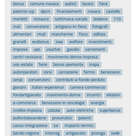
bonus
comune-novara
autisti
lavoro
fiera
patente-cqc
dpcm
finanziamenti
novara
castello
merletti
restauro
settimana-sociale
biobene
110
inail
convenzione
artigiano-in-fiera
fotografi
alimentari
mud
mascherine
fisco
edilizia
granelli
ecobonus
siae
welfare
investimenti
imprese
upo
voucher
gasolio
serramenti
centri-revisione
movimento-donne-impresa
sos-estate
ferie
bonus-piemonte
inapa
autoriparatori
corsi
carrozzerie
fermo
benessere
cenpi
convenzioni
contributi-a-fondo-perduto
giovani
italian-experience
camera-commercio
fondartigianato
movimento-donne
incontri
elezioni
e-commerce
benessere-in-oncologia
energia
credito-imposta
calzolai
auto-elettriche
superbonus
pulitintolavanderie
pneumatici
patenti
cassa-integrazione
ice
impianti-termici
bando-regione
interreg
artigianato
proroga
sede