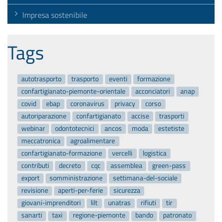
Impresa sostenibile
Tags
autotrasporto
trasporto
eventi
formazione
confartigianato-piemonte-orientale
acconciatori
anap
covid
ebap
coronavirus
privacy
corso
autoriparazione
confartigianato
accise
trasporti
webinar
odontotecnici
ancos
moda
estetiste
meccatronica
agroalimentare
confartigianato-formazione
vercelli
logistica
contributi
decreto
cqc
assemblea
green-pass
export
somministrazione
settimana-del-sociale
revisione
aperti-per-ferie
sicurezza
giovani-imprenditori
lilt
unatras
rifiuti
tir
sanarti
taxi
regione-piemonte
bando
patronato