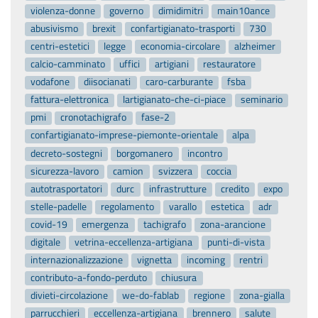
violenza-donne
governo
dimidimitri
main10ance
abusivismo
brexit
confartigianato-trasporti
730
centri-estetici
legge
economia-circolare
alzheimer
calcio-camminato
uffici
artigiani
restauratore
vodafone
diisocianati
caro-carburante
fsba
fattura-elettronica
lartigianato-che-ci-piace
seminario
pmi
cronotachigrafo
fase-2
confartigianato-imprese-piemonte-orientale
alpa
decreto-sostegni
borgomanero
incontro
sicurezza-lavoro
camion
svizzera
coccia
autotrasportatori
durc
infrastrutture
credito
expo
stelle-padelle
regolamento
varallo
estetica
adr
covid-19
emergenza
tachigrafo
zona-arancione
digitale
vetrina-eccellenza-artigiana
punti-di-vista
internazionalizzazione
vignetta
incoming
rentri
contributo-a-fondo-perduto
chiusura
divieti-circolazione
we-do-fablab
regione
zona-gialla
parrucchieri
eccellenza-artigiana
brennero
salute