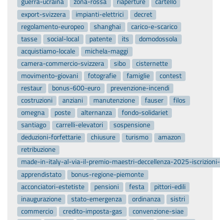
guerra-ucraina
zona-rossa
riaperture
cartello
export-svizzera
impianti-elettrici
decret
regolamento-europeo
shanghai
carico-e-scarico
tasse
social-local
patente
its
domodossola
acquistiamo-locale
michela-maggi
camera-commercio-svizzera
sibo
cisternette
movimento-giovani
fotografie
famiglie
contest
restaur
bonus-600-euro
prevenzione-incendi
costruzioni
anziani
manutenzione
fauser
filos
omegna
poste
alternanza
fondo-solidariet
santiago
carrelli-elevatori
sospensione
deduzioni-forfettarie
chiusure
turismo
amazon
retribuzione
made-in-italy-al-via-il-premio-maestri-deccellenza-2025-iscrizion
apprendistato
bonus-regione-piemonte
acconciatori-estetiste
pensioni
festa
pittori-edili
inaugurazione
stato-emergenza
ordinanza
sistri
commercio
credito-imposta-gas
convenzione-siae