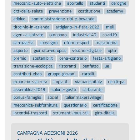
meccanici-auto-elettriche
sportello
studenti
deroghe
citt-della-salute
prevenzione
costituzione
academy
adblue
somministrazione-cibi-e-bevande
tirocinio-in-azienda
artigiano-in-fiera-2022
meli
agenzia-entrate
omobono
industria-40
covid19
carrozzeria
convegno
riforma-sport
mascherina
asporto
giornata-europea
voucher-digitale
opta
premio
sostenibilit
cena-contrario
festa-artigiano
transizione-ecologica
ristoranti
benfatto
ue
contributi-ebap
gruppo-giovani
cartelli
export-in-svizzera
impianti
viamadeinitaly
debiti-pa
assemblea-2019
salone-gusto
carburante
bonus-famiglia
social
italianmakersvillage
meccanica-subfornitura
questionario
certificazione
incentivi-trasporti
strumenti-musicali
giro-ditalia
CAMPAGNA ADESIONI 2026