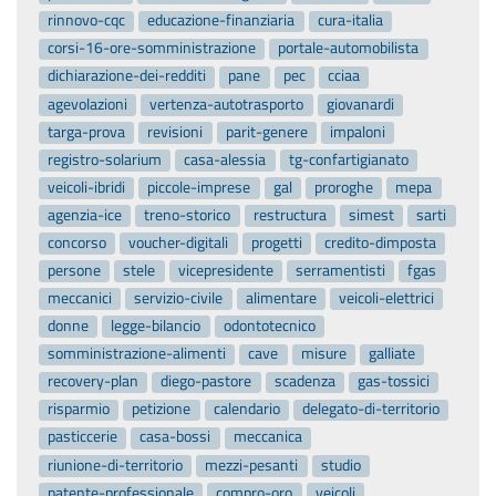
rinnovo-cqc
educazione-finanziaria
cura-italia
corsi-16-ore-somministrazione
portale-automobilista
dichiarazione-dei-redditi
pane
pec
cciaa
agevolazioni
vertenza-autotrasporto
giovanardi
targa-prova
revisioni
parit-genere
impaloni
registro-solarium
casa-alessia
tg-confartigianato
veicoli-ibridi
piccole-imprese
gal
proroghe
mepa
agenzia-ice
treno-storico
restructura
simest
sarti
concorso
voucher-digitali
progetti
credito-dimposta
persone
stele
vicepresidente
serramentisti
fgas
meccanici
servizio-civile
alimentare
veicoli-elettrici
donne
legge-bilancio
odontotecnico
somministrazione-alimenti
cave
misure
galliate
recovery-plan
diego-pastore
scadenza
gas-tossici
risparmio
petizione
calendario
delegato-di-territorio
pasticcerie
casa-bossi
meccanica
riunione-di-territorio
mezzi-pesanti
studio
patente-professionale
compro-oro
veicoli