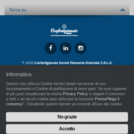
Torna su
© 2026
Confartigianato Servizi Piemonte Orientale S.R.L.U.
Via San Francesco d'Assisi 5/D - 28100 Novara (NO)
Capitale Sociale: 526.000,00 € i.v. - Numero REA: NO - 173322
Informativa
Codice fiscale e numero di iscrizione al Registro delle Imprese di Novara
01436930034
Questo sito utilizza Cookie tecnici propri necessari al suo
artigiani.it è registrato nel Registro della Stampa Periodica con il nr. 562
funzionamento e Cookie di profilazione di terze parti. Se vuoi saperne
con Decreto del Presidente del Tribunale di Novara del 07/03/13
di più puoi visualizzare la nostra
Privacy Policy
o negare il consenso
a tutti o ad alcuni cookie puoi utilizzare la funzione
Presta/Nega il
Direttore Responsabile: Amleto Impaloni
consenso
". Chiudendo questo banner acconsenti all'uso dei cookie.
Privacy
Cookie
No grazie
Whistleblowing
Manuale d'uso del logo
Policy sulla Parità di genere
Accetto