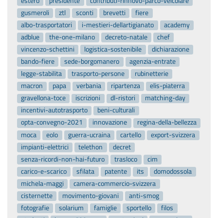
estero
presidente
contributi-rinnovo-parco-veicolare
gusmeroli
ztl
sconti
brevetti
fiere
albo-trasportatori
i-mestieri-dellartigianato
academy
adblue
the-one-milano
decreto-natale
chef
vincenzo-schettini
logistica-sostenibile
dichiarazione
bando-fiere
sede-borgomanero
agenzia-entrate
legge-stabilita
trasporto-persone
rubinetterie
macron
papa
verbania
ripartenza
elis-piaterra
gravellona-toce
iscrizioni
dl-ristori
matching-day
incentivi-autotrasporto
beni-culturali
opta-convegno-2021
innovazione
regina-della-bellezza
moca
eolo
guerra-ucraina
cartello
export-svizzera
impianti-elettrici
telethon
decret
senza-ricordi-non-hai-futuro
trasloco
cim
carico-e-scarico
sfilata
patente
its
domodossola
michela-maggi
camera-commercio-svizzera
cisternette
movimento-giovani
anti-smog
fotografie
solarium
famiglie
sportello
filos