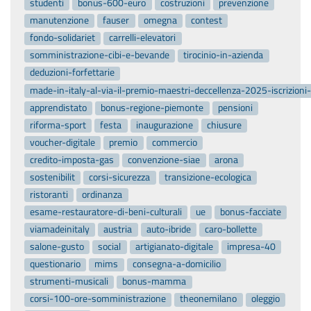
studenti
bonus-600-euro
costruzioni
prevenzione
manutenzione
fauser
omegna
contest
fondo-solidariet
carrelli-elevatori
somministrazione-cibi-e-bevande
tirocinio-in-azienda
deduzioni-forfettarie
made-in-italy-al-via-il-premio-maestri-deccellenza-2025-iscrizion
apprendistato
bonus-regione-piemonte
pensioni
riforma-sport
festa
inaugurazione
chiusure
voucher-digitale
premio
commercio
credito-imposta-gas
convenzione-siae
arona
sostenibilit
corsi-sicurezza
transizione-ecologica
ristoranti
ordinanza
esame-restauratore-di-beni-culturali
ue
bonus-facciate
viamadeinitaly
austria
auto-ibride
caro-bollette
salone-gusto
social
artigianato-digitale
impresa-40
questionario
mims
consegna-a-domicilio
strumenti-musicali
bonus-mamma
corsi-100-ore-somministrazione
theonemilano
oleggio