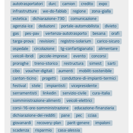
autotrasportatori
durc
camion
credito
expo
infrastrutture
we-do-fablab
regione
zona-gialla
estetica
dichiarazione-730
comunicazione
agenzia-ice
deduzioni
portale-automobilista
divieto
gas
pes-pav
vertenza-autotrasporto
besana
orafi
targa-prova
revisioni
registro-solarium
carico-sicuro
ospedale
circolazione
tg-confartigianato
alimentare
veicoli-ibridi
piccole-imprese
evento
concorsi
proroghe
treno-storico
restructura
simest
sarti
cibo
voucher-digitali
aumenti
mobilit-sostenibile
canton-ticino
progetti
conduttore-di-impianti-termici
festival
stele
impiantisti
vicepresidente
serramentisti
linkedin
servizio-civile
cura-italia
somministrazione-alimenti
veicoli-elettrici
corsi-16-ore-somministrazione
educazione-finanziaria
dichiarazione-dei-redditi
pane
pec
cciaa
giovanardi
recovery-plan
parit-genere
impaloni
scadenza
risparmio
casa-alessia