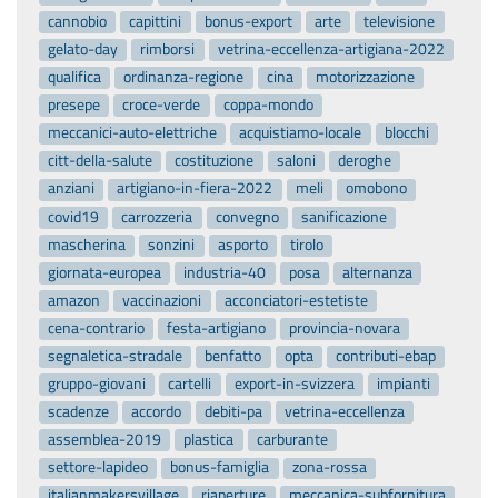
cannobio
capittini
bonus-export
arte
televisione
gelato-day
rimborsi
vetrina-eccellenza-artigiana-2022
qualifica
ordinanza-regione
cina
motorizzazione
presepe
croce-verde
coppa-mondo
meccanici-auto-elettriche
acquistiamo-locale
blocchi
citt-della-salute
costituzione
saloni
deroghe
anziani
artigiano-in-fiera-2022
meli
omobono
covid19
carrozzeria
convegno
sanificazione
mascherina
sonzini
asporto
tirolo
giornata-europea
industria-40
posa
alternanza
amazon
vaccinazioni
acconciatori-estetiste
cena-contrario
festa-artigiano
provincia-novara
segnaletica-stradale
benfatto
opta
contributi-ebap
gruppo-giovani
cartelli
export-in-svizzera
impianti
scadenze
accordo
debiti-pa
vetrina-eccellenza
assemblea-2019
plastica
carburante
settore-lapideo
bonus-famiglia
zona-rossa
italianmakersvillage
riaperture
meccanica-subfornitura