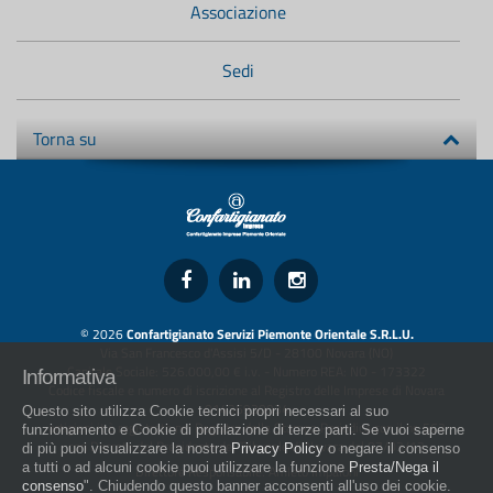
Associazione
Sedi
Torna su
© 2026
Confartigianato Servizi Piemonte Orientale S.R.L.U.
Via San Francesco d'Assisi 5/D - 28100 Novara (NO)
Capitale Sociale: 526.000,00 € i.v. - Numero REA: NO - 173322
Informativa
Codice fiscale e numero di iscrizione al Registro delle Imprese di Novara
01436930034
Questo sito utilizza Cookie tecnici propri necessari al suo
artigiani.it è registrato nel Registro della Stampa Periodica con il nr. 562
funzionamento e Cookie di profilazione di terze parti. Se vuoi saperne
con Decreto del Presidente del Tribunale di Novara del 07/03/13
di più puoi visualizzare la nostra
Privacy Policy
o negare il consenso
a tutti o ad alcuni cookie puoi utilizzare la funzione
Presta/Nega il
Direttore Responsabile: Amleto Impaloni
consenso
". Chiudendo questo banner acconsenti all'uso dei cookie.