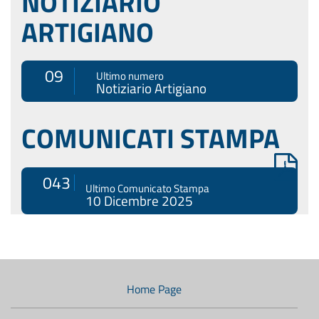
NOTIZIARIO
ARTIGIANO
09
Ultimo numero
Notiziario Artigiano
COMUNICATI STAMPA
043
Ultimo Comunicato Stampa
10 Dicembre 2025
Menù
di
navigazione
Home Page
secondario: