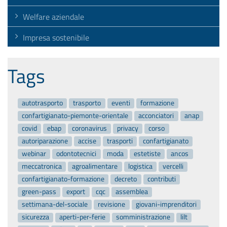
Welfare aziendale
Impresa sostenibile
Tags
autotrasporto
trasporto
eventi
formazione
confartigianato-piemonte-orientale
acconciatori
anap
covid
ebap
coronavirus
privacy
corso
autoriparazione
accise
trasporti
confartigianato
webinar
odontotecnici
moda
estetiste
ancos
meccatronica
agroalimentare
logistica
vercelli
confartigianato-formazione
decreto
contributi
green-pass
export
cqc
assemblea
settimana-del-sociale
revisione
giovani-imprenditori
sicurezza
aperti-per-ferie
somministrazione
lilt