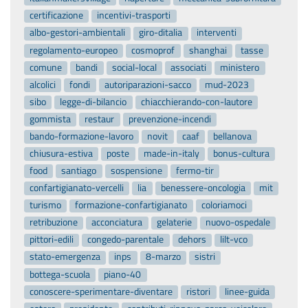
certificazione
incentivi-trasporti
albo-gestori-ambientali
giro-ditalia
interventi
regolamento-europeo
cosmoprof
shanghai
tasse
comune
bandi
social-local
associati
ministero
alcolici
fondi
autoriparazioni-sacco
mud-2023
sibo
legge-di-bilancio
chiacchierando-con-lautore
gommista
restaur
prevenzione-incendi
bando-formazione-lavoro
novit
caaf
bellanova
chiusura-estiva
poste
made-in-italy
bonus-cultura
food
santiago
sospensione
fermo-tir
confartigianato-vercelli
lia
benessere-oncologia
mit
turismo
formazione-confartigianato
coloriamoci
retribuzione
acconciatura
gelaterie
nuovo-ospedale
pittori-edili
congedo-parentale
dehors
lilt-vco
stato-emergenza
inps
8-marzo
sistri
bottega-scuola
piano-40
conoscere-sperimentare-diventare
ristori
linee-guida