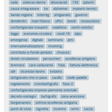
sede
violenza-donne
diisocianati
730
patenti
cassa-integrazione
ice
alzheimer
impianti-termici
bando-regione
interreg
artigianato
governo
dimidimitri
main10ance
uffici
brexit
restauratore
confartigianato-trasporti
vodafone
centri-estetici
legge
economia-circolare
covid-19
alpa
emergenza
digitale
seminario
pmi
internazionalizzazione
incoming
contributo-a-fondo-perduto
chiusura
divieti-circolazione
parrucchieri
eccellenza-artigiana
brennero
caro-carburante
fsba
fattura-elettronica
adr
sicurezza-lavoro
svizzera
lartigianato-che-ci-piace
varallo
stelle-padelle
regolamento
cronotachigrafo
fase-2
confartigianato-imprese-piemonte-orientale
decreto-sostegni
tachigrafo
zona-arancione
borgomanero
vetrina-eccellenza-artigiana
punti-di-vista
vignetta
incontro
rentri
coccia