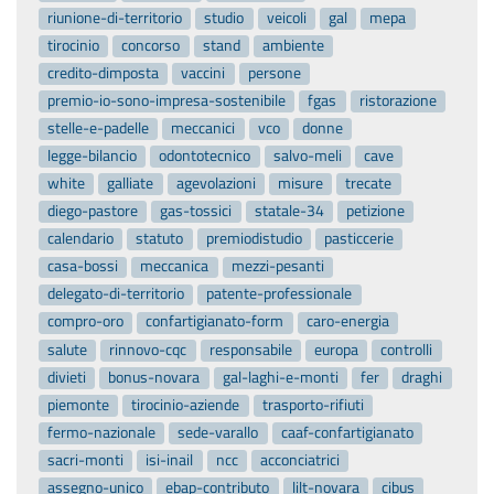
riunione-di-territorio
studio
veicoli
gal
mepa
tirocinio
concorso
stand
ambiente
credito-dimposta
vaccini
persone
premio-io-sono-impresa-sostenibile
fgas
ristorazione
stelle-e-padelle
meccanici
vco
donne
legge-bilancio
odontotecnico
salvo-meli
cave
white
galliate
agevolazioni
misure
trecate
diego-pastore
gas-tossici
statale-34
petizione
calendario
statuto
premiodistudio
pasticcerie
casa-bossi
meccanica
mezzi-pesanti
delegato-di-territorio
patente-professionale
compro-oro
confartigianato-form
caro-energia
salute
rinnovo-cqc
responsabile
europa
controlli
divieti
bonus-novara
gal-laghi-e-monti
fer
draghi
piemonte
tirocinio-aziende
trasporto-rifiuti
fermo-nazionale
sede-varallo
caaf-confartigianato
sacri-monti
isi-inail
ncc
acconciatrici
assegno-unico
ebap-contributo
lilt-novara
cibus