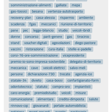
somministrazione-alimenti
galliate
mepa
gas-tossici
besana
vertenza-autotrasporto
recovery-plan
casa-alessia
risparmio
ambiente
scadenza
fgas
meccanici
riunione-di-territorio
pane
pec
legge-bilancio
studio
veicoli-ibridi
donne
concorso
parit-genere
gas
tirocinio
stand
voucher-digitali
agevolazioni
diego-pastore
vaccini
ristorazione
cura-italia
stelle-e-padelle
corsi-16-ore-somministrazione
vicepresidente
premio-io-sono-impresa-sostenibile
delegato-di-territorio
meccanica
cave
veicoli-elettrici
salvo-meli
persone
dichiarazione-730
trecate
agenzia-ice
statale-34
divieto
casa-bossi
confartigianato-form
odontotecnico
statuto
compro-oro
impiantisti
caro-energia
premiodistudio
veicoli
misure
comunicazione
alimentare
credito-dimposta
salute
rinnovo-cqc
giovanardi
portale-automobilista
petizione
mezzi-pesanti
evento
pasticcerie