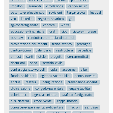
impaloni
aumenti
circolazione
carico-sicuro
patente-professionale
revisioni
targa-prova
festival
vco
linkedin
registro-solarium
gal
tg-confartigianato
concorsi
white
educazione-finanziaria
orafi
cibo
piccole-imprese
pes-pav
conduttore-di-impianti-termici
dichiarazione-dei-redditi
treno-storico
proroghe
canton-ticino
calendario
restructura
ospedale
simest
sarti
stele
progetti
serramentisti
deduzioni
cciaa
servizio-civile
confartigianato-vercelli
opta
academy
sibo
fondo-solidariet
logistica-sostenibile
bonus-novara
adblue
restaur
inaugurazione
prevenzione-incendi
dichiarazione
congedo-parentale
legge-stabilita
coloriamoci
agenzia-entrate
caaf-confartigianato
elis-piaterra
croce-verde
coppa-mondo
conoscere-sperimentare-diventare
macron
santiago