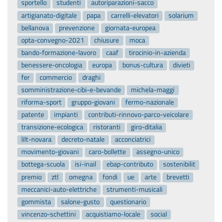
sportello
studenti
autoriparazioni-sacco
artigianato-digitale
papa
carrelli-elevatori
solarium
bellanova
prevenzione
giornata-europea
opta-convegno-2021
chiusure
moca
bando-formazione-lavoro
caaf
tirocinio-in-azienda
benessere-oncologia
europa
bonus-cultura
divieti
fer
commercio
draghi
somministrazione-cibi-e-bevande
michela-maggi
riforma-sport
gruppo-giovani
fermo-nazionale
patente
impianti
contributi-rinnovo-parco-veicolare
transizione-ecologica
ristoranti
giro-ditalia
lilt-novara
decreto-natale
acconciatrici
movimento-giovani
caro-bollette
assegno-unico
bottega-scuola
isi-inail
ebap-contributo
sostenibilit
premio
ztl
omegna
fondi
ue
arte
brevetti
meccanici-auto-elettriche
strumenti-musicali
gommista
salone-gusto
questionario
vincenzo-schettini
acquistiamo-locale
social