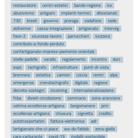
restauratore
centri-estetici
bando-regione
ice
abusivismo
artigiani
impianti-termici
diisocianati
730
brexit
governo
proroga
vodafone
sede
alzheimer
cassa-integrazione
artigianato
interreg
fase-2
sicurezza-lavoro
parrucchieri
svizzera
contributo-a-fondo-perduto
confartigianato-imprese-piemonte-orientale
stelle-padelle
varallo
regolamento
incontro
durc
expo
tachigrafo
infrastrutture
punti-di-vista
brennero
estetica
camion
coccia
rentri
alpa
emergenza
cronotachigrafo
digitale
regione
decreto-sostegni
incoming
internazionalizzazione
fsba
divieti-circolazione
seminario
zona-arancione
vetrina-eccellenza-artigiana
borgomanero
pmi
eccellenza-artigiana
chiusura
vignetta
credito
autotrasportatori
fattura-elettronica
adr
lartigianato-che-ci-piace
we-do-fablab
zona-gialla
caro-carburante
covid-19
mobilit-sostenibile