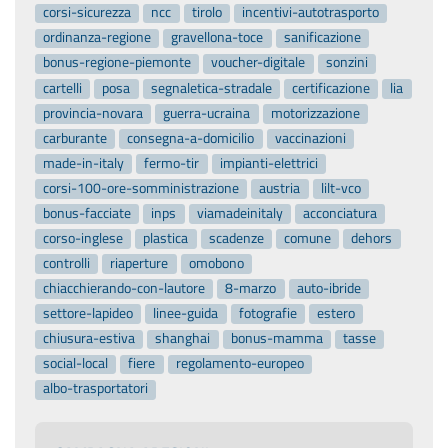
corsi-sicurezza
ncc
tirolo
incentivi-autotrasporto
ordinanza-regione
gravellona-toce
sanificazione
bonus-regione-piemonte
voucher-digitale
sonzini
cartelli
posa
segnaletica-stradale
certificazione
lia
provincia-novara
guerra-ucraina
motorizzazione
carburante
consegna-a-domicilio
vaccinazioni
made-in-italy
fermo-tir
impianti-elettrici
corsi-100-ore-somministrazione
austria
lilt-vco
bonus-facciate
inps
viamadeinitaly
acconciatura
corso-inglese
plastica
scadenze
comune
dehors
controlli
riaperture
omobono
chiacchierando-con-lautore
8-marzo
auto-ibride
settore-lapideo
linee-guida
fotografie
estero
chiusura-estiva
shanghai
bonus-mamma
tasse
social-local
fiere
regolamento-europeo
albo-trasportatori