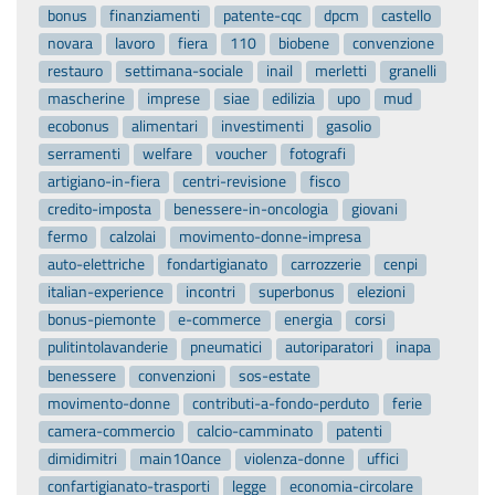
bonus
finanziamenti
patente-cqc
dpcm
castello
novara
lavoro
fiera
110
biobene
convenzione
restauro
settimana-sociale
inail
merletti
granelli
mascherine
imprese
siae
edilizia
upo
mud
ecobonus
alimentari
investimenti
gasolio
serramenti
welfare
voucher
fotografi
artigiano-in-fiera
centri-revisione
fisco
credito-imposta
benessere-in-oncologia
giovani
fermo
calzolai
movimento-donne-impresa
auto-elettriche
fondartigianato
carrozzerie
cenpi
italian-experience
incontri
superbonus
elezioni
bonus-piemonte
e-commerce
energia
corsi
pulitintolavanderie
pneumatici
autoriparatori
inapa
benessere
convenzioni
sos-estate
movimento-donne
contributi-a-fondo-perduto
ferie
camera-commercio
calcio-camminato
patenti
dimidimitri
main10ance
violenza-donne
uffici
confartigianato-trasporti
legge
economia-circolare