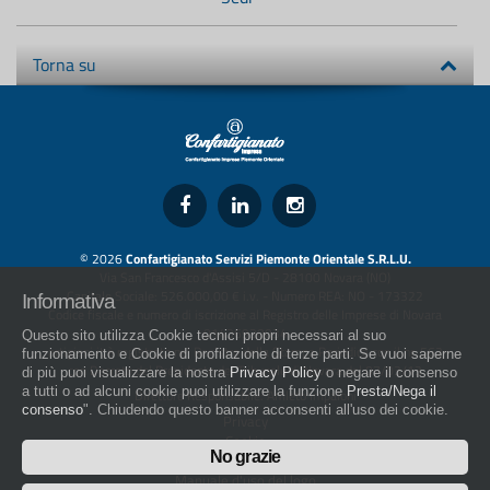
Torna su
© 2026
Confartigianato Servizi Piemonte Orientale S.R.L.U.
Via San Francesco d'Assisi 5/D - 28100 Novara (NO)
Capitale Sociale: 526.000,00 € i.v. - Numero REA: NO - 173322
Informativa
Codice fiscale e numero di iscrizione al Registro delle Imprese di Novara
01436930034
Questo sito utilizza Cookie tecnici propri necessari al suo
artigiani.it è registrato nel Registro della Stampa Periodica con il nr. 562
funzionamento e Cookie di profilazione di terze parti. Se vuoi saperne
con Decreto del Presidente del Tribunale di Novara del 07/03/13
di più puoi visualizzare la nostra
Privacy Policy
o negare il consenso
a tutti o ad alcuni cookie puoi utilizzare la funzione
Presta/Nega il
Direttore Responsabile: Amleto Impaloni
consenso
". Chiudendo questo banner acconsenti all'uso dei cookie.
Privacy
Cookie
No grazie
Whistleblowing
Manuale d'uso del logo