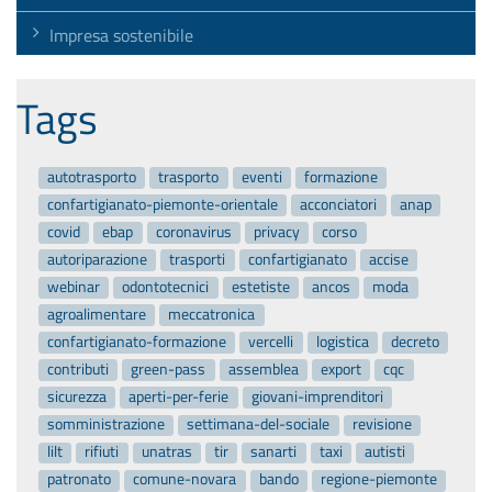
Impresa sostenibile
Tags
autotrasporto
trasporto
eventi
formazione
confartigianato-piemonte-orientale
acconciatori
anap
covid
ebap
coronavirus
privacy
corso
autoriparazione
trasporti
confartigianato
accise
webinar
odontotecnici
estetiste
ancos
moda
agroalimentare
meccatronica
confartigianato-formazione
vercelli
logistica
decreto
contributi
green-pass
assemblea
export
cqc
sicurezza
aperti-per-ferie
giovani-imprenditori
somministrazione
settimana-del-sociale
revisione
lilt
rifiuti
unatras
tir
sanarti
taxi
autisti
patronato
comune-novara
bando
regione-piemonte