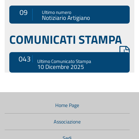
09
Ultimo numero
Notiziario Artigiano
COMUNICATI STAMPA
043
Ultimo Comunicato Stampa
10 Dicembre 2025
Menù
di
navigazione
Home Page
secondario:
Associazione
Sedi