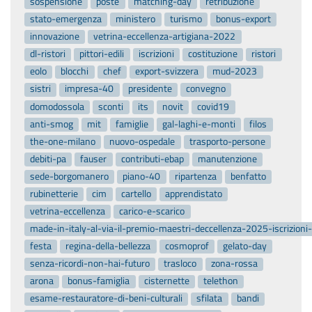
sospensione
poste
matching-day
retribuzione
stato-emergenza
ministero
turismo
bonus-export
innovazione
vetrina-eccellenza-artigiana-2022
dl-ristori
pittori-edili
iscrizioni
costituzione
ristori
eolo
blocchi
chef
export-svizzera
mud-2023
sistri
impresa-40
presidente
convegno
domodossola
sconti
its
novit
covid19
anti-smog
mit
famiglie
gal-laghi-e-monti
filos
the-one-milano
nuovo-ospedale
trasporto-persone
debiti-pa
fauser
contributi-ebap
manutenzione
sede-borgomanero
piano-40
ripartenza
benfatto
rubinetterie
cim
cartello
apprendistato
vetrina-eccellenza
carico-e-scarico
made-in-italy-al-via-il-premio-maestri-deccellenza-2025-iscrizion
festa
regina-della-bellezza
cosmoprof
gelato-day
senza-ricordi-non-hai-futuro
trasloco
zona-rossa
arona
bonus-famiglia
cisternette
telethon
esame-restauratore-di-beni-culturali
sfilata
bandi