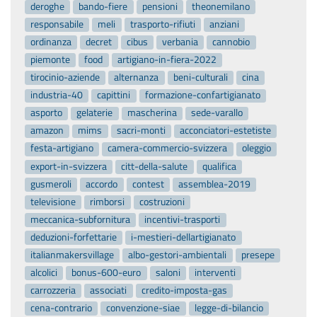
deroghe
bando-fiere
pensioni
theonemilano
responsabile
meli
trasporto-rifiuti
anziani
ordinanza
decret
cibus
verbania
cannobio
piemonte
food
artigiano-in-fiera-2022
tirocinio-aziende
alternanza
beni-culturali
cina
industria-40
capittini
formazione-confartigianato
asporto
gelaterie
mascherina
sede-varallo
amazon
mims
sacri-monti
acconciatori-estetiste
festa-artigiano
camera-commercio-svizzera
oleggio
export-in-svizzera
citt-della-salute
qualifica
gusmeroli
accordo
contest
assemblea-2019
televisione
rimborsi
costruzioni
meccanica-subfornitura
incentivi-trasporti
deduzioni-forfettarie
i-mestieri-dellartigianato
italianmakersvillage
albo-gestori-ambientali
presepe
alcolici
bonus-600-euro
saloni
interventi
carrozzeria
associati
credito-imposta-gas
cena-contrario
convenzione-siae
legge-di-bilancio