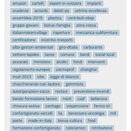
amazon
cartelli
export-in-svizzera
impianti
scadenze
accordo
debiti-pa
vetrina-eccellenza
assemblea-2019
plastica
contributi-ebap
gruppo-giovani
bonus-famiglia
zona-rossa
italianmakersvillage
riaperture
meccanica-subfornitura
certificazione
incentivi-trasporti
albo-gestori-ambientali
giro-ditalia
carburante
settore-lapideo
tasse
comune
bandi
social-local
associati
ministero
alcolici
fondi
interventi
regolamento-europeo
cosmoprof
shanghai
mud-2023
sibo
legge-di-bilancio
chiacchierando-con-lautore
gommista
autoriparazioni-sacco
restaur
prevenzione-incendi
bando-formazione-lavoro
novit
caaf
bellanova
chiusura-estiva
santiago
sospensione
fermo-tir
confartigianato-vercelli
lia
benessere-oncologia
mit
poste
made-in-italy
bonus-cultura
food
formazione-confartigianato
coloriamoci
retribuzione