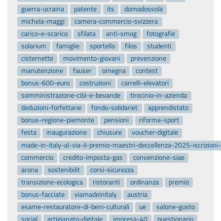
guerra-ucraina
patente
its
domodossola
michela-maggi
camera-commercio-svizzera
carico-e-scarico
sfilata
anti-smog
fotografie
solarium
famiglie
sportello
filos
studenti
cisternette
movimento-giovani
prevenzione
manutenzione
fauser
omegna
contest
bonus-600-euro
costruzioni
carrelli-elevatori
somministrazione-cibi-e-bevande
tirocinio-in-azienda
deduzioni-forfettarie
fondo-solidariet
apprendistato
bonus-regione-piemonte
pensioni
riforma-sport
festa
inaugurazione
chiusure
voucher-digitale
made-in-italy-al-via-il-premio-maestri-deccellenza-2025-iscrizion
commercio
credito-imposta-gas
convenzione-siae
arona
sostenibilit
corsi-sicurezza
transizione-ecologica
ristoranti
ordinanza
premio
bonus-facciate
viamadeinitaly
austria
esame-restauratore-di-beni-culturali
ue
salone-gusto
social
artigianato-digitale
impresa-40
questionario