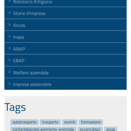
Notiziario Artigiano
Storie d'impresa
Ancos
Inapa
ANAP
EBAP
Welfare aziendale
Impresa sostenibile
Tags
autotrasporto
trasporto
eventi
formazione
confartigianato-piemonte-orientale
acconciatori
anap