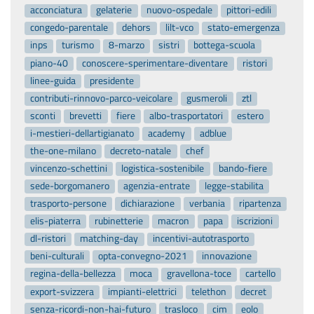
acconciatura
gelaterie
nuovo-ospedale
pittori-edili
congedo-parentale
dehors
lilt-vco
stato-emergenza
inps
turismo
8-marzo
sistri
bottega-scuola
piano-40
conoscere-sperimentare-diventare
ristori
linee-guida
presidente
contributi-rinnovo-parco-veicolare
gusmeroli
ztl
sconti
brevetti
fiere
albo-trasportatori
estero
i-mestieri-dellartigianato
academy
adblue
the-one-milano
decreto-natale
chef
vincenzo-schettini
logistica-sostenibile
bando-fiere
sede-borgomanero
agenzia-entrate
legge-stabilita
trasporto-persone
dichiarazione
verbania
ripartenza
elis-piaterra
rubinetterie
macron
papa
iscrizioni
dl-ristori
matching-day
incentivi-autotrasporto
beni-culturali
opta-convegno-2021
innovazione
regina-della-bellezza
moca
gravellona-toce
cartello
export-svizzera
impianti-elettrici
telethon
decret
senza-ricordi-non-hai-futuro
trasloco
cim
eolo