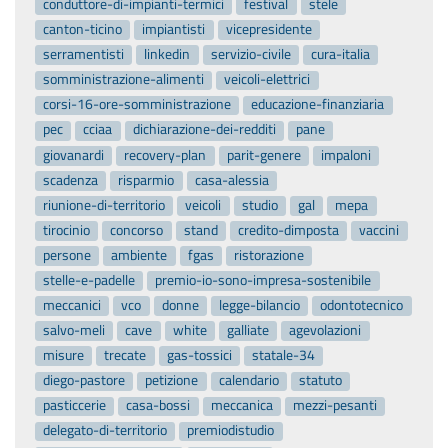
conduttore-di-impianti-termici
festival
stele
canton-ticino
impiantisti
vicepresidente
serramentisti
linkedin
servizio-civile
cura-italia
somministrazione-alimenti
veicoli-elettrici
corsi-16-ore-somministrazione
educazione-finanziaria
pec
cciaa
dichiarazione-dei-redditi
pane
giovanardi
recovery-plan
parit-genere
impaloni
scadenza
risparmio
casa-alessia
riunione-di-territorio
veicoli
studio
gal
mepa
tirocinio
concorso
stand
credito-dimposta
vaccini
persone
ambiente
fgas
ristorazione
stelle-e-padelle
premio-io-sono-impresa-sostenibile
meccanici
vco
donne
legge-bilancio
odontotecnico
salvo-meli
cave
white
galliate
agevolazioni
misure
trecate
gas-tossici
statale-34
diego-pastore
petizione
calendario
statuto
pasticcerie
casa-bossi
meccanica
mezzi-pesanti
delegato-di-territorio
premiodistudio