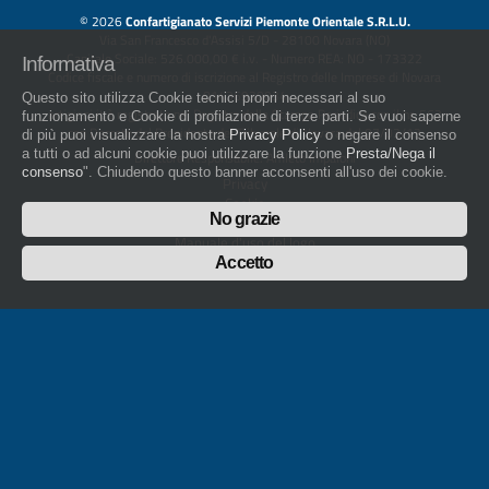
© 2026
Confartigianato Servizi Piemonte Orientale S.R.L.U.
Via San Francesco d'Assisi 5/D - 28100 Novara (NO)
Capitale Sociale: 526.000,00 € i.v. - Numero REA: NO - 173322
Informativa
Codice fiscale e numero di iscrizione al Registro delle Imprese di Novara
01436930034
Questo sito utilizza Cookie tecnici propri necessari al suo
artigiani.it è registrato nel Registro della Stampa Periodica con il nr. 562
funzionamento e Cookie di profilazione di terze parti. Se vuoi saperne
con Decreto del Presidente del Tribunale di Novara del 07/03/13
di più puoi visualizzare la nostra
Privacy Policy
o negare il consenso
a tutti o ad alcuni cookie puoi utilizzare la funzione
Presta/Nega il
Direttore Responsabile: Amleto Impaloni
consenso
". Chiudendo questo banner acconsenti all'uso dei cookie.
Privacy
Cookie
No grazie
Whistleblowing
Manuale d'uso del logo
Policy sulla Parità di genere
Accetto