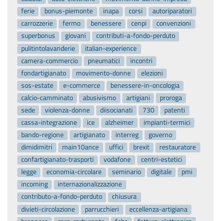
ferie
bonus-piemonte
inapa
corsi
autoriparatori
carrozzerie
fermo
benessere
cenpi
convenzioni
superbonus
giovani
contributi-a-fondo-perduto
pulitintolavanderie
italian-experience
camera-commercio
pneumatici
incontri
fondartigianato
movimento-donne
elezioni
sos-estate
e-commerce
benessere-in-oncologia
calcio-camminato
abusivismo
artigiani
proroga
sede
violenza-donne
diisocianati
730
patenti
cassa-integrazione
ice
alzheimer
impianti-termici
bando-regione
artigianato
interreg
governo
dimidimitri
main10ance
uffici
brexit
restauratore
confartigianato-trasporti
vodafone
centri-estetici
legge
economia-circolare
seminario
digitale
pmi
incoming
internazionalizzazione
contributo-a-fondo-perduto
chiusura
divieti-circolazione
parrucchieri
eccellenza-artigiana