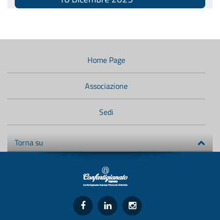
Menù
di
navigazione
Home Page
secondario:
Associazione
Sedi
Torna su