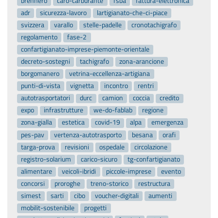
brennero
caro-carburante
fsba
fattura-elettronica
adr
sicurezza-lavoro
lartigianato-che-ci-piace
svizzera
varallo
stelle-padelle
cronotachigrafo
regolamento
fase-2
confartigianato-imprese-piemonte-orientale
decreto-sostegni
tachigrafo
zona-arancione
borgomanero
vetrina-eccellenza-artigiana
punti-di-vista
vignetta
incontro
rentri
autotrasportatori
durc
camion
coccia
credito
expo
infrastrutture
we-do-fablab
regione
zona-gialla
estetica
covid-19
alpa
emergenza
pes-pav
vertenza-autotrasporto
besana
orafi
targa-prova
revisioni
ospedale
circolazione
registro-solarium
carico-sicuro
tg-confartigianato
alimentare
veicoli-ibridi
piccole-imprese
evento
concorsi
proroghe
treno-storico
restructura
simest
sarti
cibo
voucher-digitali
aumenti
mobilit-sostenibile
progetti