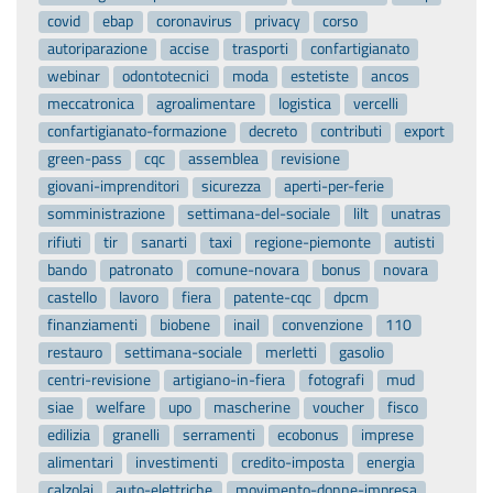
covid
ebap
coronavirus
privacy
corso
autoriparazione
accise
trasporti
confartigianato
webinar
odontotecnici
moda
estetiste
ancos
meccatronica
agroalimentare
logistica
vercelli
confartigianato-formazione
decreto
contributi
export
green-pass
cqc
assemblea
revisione
giovani-imprenditori
sicurezza
aperti-per-ferie
somministrazione
settimana-del-sociale
lilt
unatras
rifiuti
tir
sanarti
taxi
regione-piemonte
autisti
bando
patronato
comune-novara
bonus
novara
castello
lavoro
fiera
patente-cqc
dpcm
finanziamenti
biobene
inail
convenzione
110
restauro
settimana-sociale
merletti
gasolio
centri-revisione
artigiano-in-fiera
fotografi
mud
siae
welfare
upo
mascherine
voucher
fisco
edilizia
granelli
serramenti
ecobonus
imprese
alimentari
investimenti
credito-imposta
energia
calzolai
auto-elettriche
movimento-donne-impresa