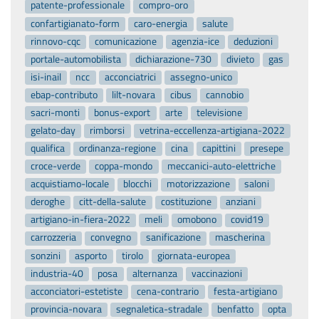
patente-professionale
compro-oro
confartigianato-form
caro-energia
salute
rinnovo-cqc
comunicazione
agenzia-ice
deduzioni
portale-automobilista
dichiarazione-730
divieto
gas
isi-inail
ncc
acconciatrici
assegno-unico
ebap-contributo
lilt-novara
cibus
cannobio
sacri-monti
bonus-export
arte
televisione
gelato-day
rimborsi
vetrina-eccellenza-artigiana-2022
qualifica
ordinanza-regione
cina
capittini
presepe
croce-verde
coppa-mondo
meccanici-auto-elettriche
acquistiamo-locale
blocchi
motorizzazione
saloni
deroghe
citt-della-salute
costituzione
anziani
artigiano-in-fiera-2022
meli
omobono
covid19
carrozzeria
convegno
sanificazione
mascherina
sonzini
asporto
tirolo
giornata-europea
industria-40
posa
alternanza
vaccinazioni
acconciatori-estetiste
cena-contrario
festa-artigiano
provincia-novara
segnaletica-stradale
benfatto
opta