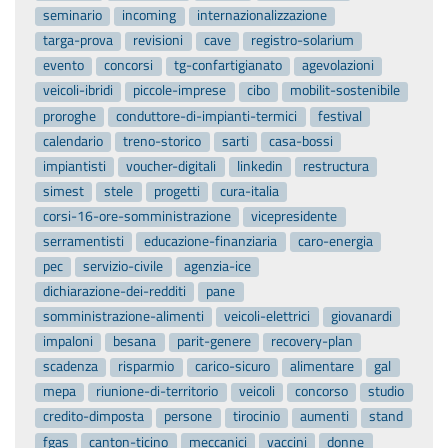
seminario
incoming
internazionalizzazione
targa-prova
revisioni
cave
registro-solarium
evento
concorsi
tg-confartigianato
agevolazioni
veicoli-ibridi
piccole-imprese
cibo
mobilit-sostenibile
proroghe
conduttore-di-impianti-termici
festival
calendario
treno-storico
sarti
casa-bossi
impiantisti
voucher-digitali
linkedin
restructura
simest
stele
progetti
cura-italia
corsi-16-ore-somministrazione
vicepresidente
serramentisti
educazione-finanziaria
caro-energia
pec
servizio-civile
agenzia-ice
dichiarazione-dei-redditi
pane
somministrazione-alimenti
veicoli-elettrici
giovanardi
impaloni
besana
parit-genere
recovery-plan
scadenza
risparmio
carico-sicuro
alimentare
gal
mepa
riunione-di-territorio
veicoli
concorso
studio
credito-dimposta
persone
tirocinio
aumenti
stand
fgas
canton-ticino
meccanici
vaccini
donne