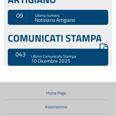
09
Ultimo numero
Notiziario Artigiano
COMUNICATI STAMPA
043
Ultimo Comunicato Stampa
10 Dicembre 2025
Menù
di
navigazione
Home Page
secondario:
Associazione