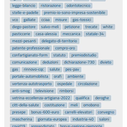
legge-bilancio
ristorazione
odontotecnico
stelle-e-padelle
premio-io-sono-impresa-sostenibile
vco
galliate
cciaa
misure
gas-tossici
diego-pastore
salvo-meli
petizione
trecate
white
pasticcerie
casa-alessia
meccanica
statale-34
mezzi-pesanti
delegato-di-territorio
patente-professionale
compro-oro
confartigianato-form
statuto
premiodistudio
comunicazione
deduzioni
dichiarazione-730
divieto
gas
rinnovo-cqc
salute
pes-pav
portale-automobilista
orafi
ambiente
vertenza-autotrasporto
ospedale
circolazione
anti-smog
televisione
rimborsi
vetrina-eccellenza-artigiana-2022
qualifica
deroghe
citt-della-salute
costituzione
meli
omobono
presepe
bonus-600-euro
carrelli-elevatori
convegno
mascherina
giornata-europea
industria-40
saloni
covid19
apprendistato
bonus-regione-piemonte