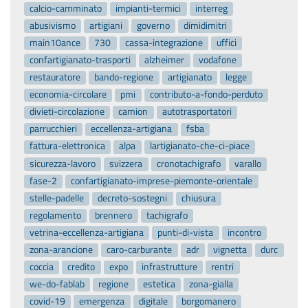
calcio-camminato
impianti-termici
interreg
abusivismo
artigiani
governo
dimidimitri
main10ance
730
cassa-integrazione
uffici
confartigianato-trasporti
alzheimer
vodafone
restauratore
bando-regione
artigianato
legge
economia-circolare
pmi
contributo-a-fondo-perduto
divieti-circolazione
camion
autotrasportatori
parrucchieri
eccellenza-artigiana
fsba
fattura-elettronica
alpa
lartigianato-che-ci-piace
sicurezza-lavoro
svizzera
cronotachigrafo
varallo
fase-2
confartigianato-imprese-piemonte-orientale
stelle-padelle
decreto-sostegni
chiusura
regolamento
brennero
tachigrafo
vetrina-eccellenza-artigiana
punti-di-vista
incontro
zona-arancione
caro-carburante
adr
vignetta
durc
coccia
credito
expo
infrastrutture
rentri
we-do-fablab
regione
estetica
zona-gialla
covid-19
emergenza
digitale
borgomanero