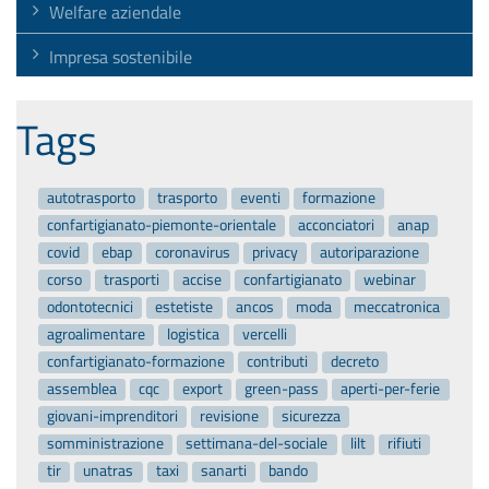
Welfare aziendale
Impresa sostenibile
Tags
autotrasporto
trasporto
eventi
formazione
confartigianato-piemonte-orientale
acconciatori
anap
covid
ebap
coronavirus
privacy
autoriparazione
corso
trasporti
accise
confartigianato
webinar
odontotecnici
estetiste
ancos
moda
meccatronica
agroalimentare
logistica
vercelli
confartigianato-formazione
contributi
decreto
assemblea
cqc
export
green-pass
aperti-per-ferie
giovani-imprenditori
revisione
sicurezza
somministrazione
settimana-del-sociale
lilt
rifiuti
tir
unatras
taxi
sanarti
bando