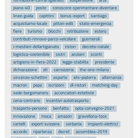
formazione-confartigianato
sospensione
arte
piano-40
poste
conoscere-sperimentare-diventare
linee-guida
capittini
bonus-export
santiago
acquistiamo-locale
pittori-edili
stato-emergenza
fiere
turismo
blocchi
retribuzione
estero
contributi-rinnovo-parco-veicolare
gusmeroli
i-mestieri-dellartigianato
ristori
decreto-natale
logistica-sostenibile
sistri
anziani
sconti
artigiano-in-fiera-2022
legge-stabilita
presidente
dichiarazione
ztl
carrozzeria
the-one-milano
vincenzo-schettini
asporto
elis-piaterra
alternanza
macron
papa
iscrizioni
dl-ristori
matching-day
sede-borgomanero
acconciatori-estetiste
cena-contrario
incentivi-autotrasporto
trasporto-persone
benfatto
opta-convegno-2021
innovazione
moca
amazon
gravellona-toce
cartelli
export-svizzera
verbania
impianti-elettrici
accordo
ripartenza
decret
assemblea-2019