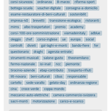
corsi-sicurezza
ordinanza
8-marzo
riforma-sport
bottega-scuola
voucher-digitale
consegna-a-domicilio
esame-restauratore-di-beni-culturali
sostenibilit
impresa-40
brevetti
transizione-ecologica
ristoranti
mims
albo-trasportatori
premio
academy
corsi-100-ore-somministrazione
viamadeinitaly
adblue
oleggio
chef
corso-inglese
ue
europa
social
controlli
divieti
gal-laghi-e-monti
bando-fiere
fer
questionario
draghi
agenzia-entrate
strumenti-musicali
salone-gusto
theonemilano
fermo-nazionale
isi-inail
ncc
piemonte
tirocinio-aziende
ebap-contributo
trasporto-rifiuti
lilt-novara
beni-culturali
cibus
responsabile
cartello
sede-varallo
gelato-day
ordinanza-regione
cina
croce-verde
coppa-mondo
meccanici-auto-elettriche
camera-commercio-svizzera
sacri-monti
motorizzazione
carico-e-scarico