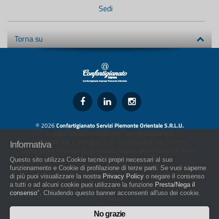
Sedi
Torna su
© 2026
Confartigianato Servizi Piemonte Orientale S.R.L.U.
Via San Francesco d'Assisi 5/D - 28100 Novara (NO)
Capitale Sociale: 526.000,00 € i.v. - Numero REA: NO - 173322
Informativa
Codice fiscale e numero di iscrizione al Registro delle Imprese di Novara
01436930034
Questo sito utilizza Cookie tecnici propri necessari al suo
artigiani.it è registrato nel Registro della Stampa Periodica con il nr. 562
funzionamento e Cookie di profilazione di terze parti. Se vuoi saperne
con Decreto del Presidente del Tribunale di Novara del 07/03/13
di più puoi visualizzare la nostra
Privacy Policy
o negare il consenso
a tutti o ad alcuni cookie puoi utilizzare la funzione
Presta/Nega il
Direttore Responsabile: Amleto Impaloni
consenso
". Chiudendo questo banner acconsenti all'uso dei cookie.
Privacy
Cookie
No grazie
Whistleblowing