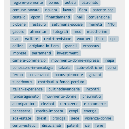
regione-piemonte
bonus
autisti
patronato
comune-novara
novara
lavoro
fiera
patente-cqc
castello
dpcm
finanziamenti
inail
convenzione
biobene
restauro
settimana-sociale
merletti
110
gasolio
alimentari
fotografi
mud
mascherine
siae
welfare
centri-revisione
voucher
fisco
upo
edilizia
artigiano-in-fiera
granelli
ecobonus
imprese
serramenti
investimenti
camera-commercio
movimento-donne-impresa
inapa
benessere-in-oncologia
calzolai
auto-elettriche
corsi
fermo
convenzioni
bonus-piemonte
giovani
superbonus
contributi-a-fondo-perduto
italian-experience
pulitintolavanderie
incontri
fondartigianato
movimento-donne
pneumatici
autoriparatori
elezioni
carrozzerie
e-commerce
benessere
credito-imposta
cenpi
energia
sos-estate
brexit
proroga
sede
violenza-donne
centri-estetici
diisocianati
patenti
ice
ferie