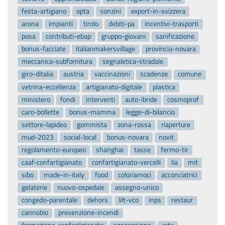
festa-artigiano
opta
sonzini
export-in-svizzera
arona
impianti
tirolo
debiti-pa
incentivi-trasporti
posa
contributi-ebap
gruppo-giovani
sanificazione
bonus-facciate
italianmakersvillage
provincia-novara
meccanica-subfornitura
segnaletica-stradale
giro-ditalia
austria
vaccinazioni
scadenze
comune
vetrina-eccellenza
artigianato-digitale
plastica
ministero
fondi
interventi
auto-ibride
cosmoprof
caro-bollette
bonus-mamma
legge-di-bilancio
settore-lapideo
gommista
zona-rossa
riaperture
mud-2023
social-local
bonus-novara
novit
regolamento-europeo
shanghai
tasse
fermo-tir
caaf-confartigianato
confartigianato-vercelli
lia
mit
sibo
made-in-italy
food
coloriamoci
acconciatrici
gelaterie
nuovo-ospedale
assegno-unico
congedo-parentale
dehors
lilt-vco
inps
restaur
cannobio
prevenzione-incendi