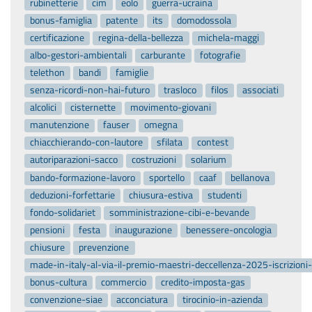
rubinetterie
cim
eolo
guerra-ucraina
bonus-famiglia
patente
its
domodossola
certificazione
regina-della-bellezza
michela-maggi
albo-gestori-ambientali
carburante
fotografie
telethon
bandi
famiglie
senza-ricordi-non-hai-futuro
trasloco
filos
associati
alcolici
cisternette
movimento-giovani
manutenzione
fauser
omegna
chiacchierando-con-lautore
sfilata
contest
autoriparazioni-sacco
costruzioni
solarium
bando-formazione-lavoro
sportello
caaf
bellanova
deduzioni-forfettarie
chiusura-estiva
studenti
fondo-solidariet
somministrazione-cibi-e-bevande
pensioni
festa
inaugurazione
benessere-oncologia
chiusure
prevenzione
made-in-italy-al-via-il-premio-maestri-deccellenza-2025-iscrizion
bonus-cultura
commercio
credito-imposta-gas
convenzione-siae
acconciatura
tirocinio-in-azienda