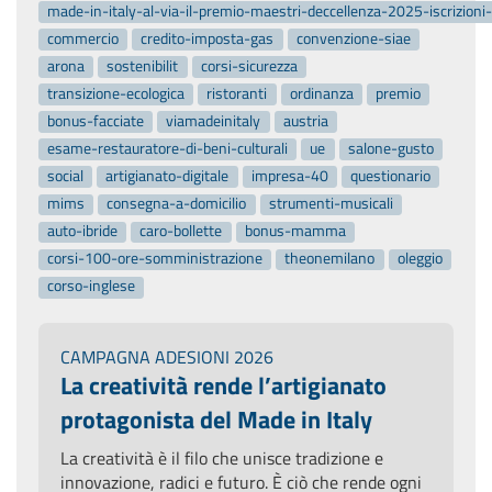
made-in-italy-al-via-il-premio-maestri-deccellenza-2025-iscrizion
commercio
credito-imposta-gas
convenzione-siae
arona
sostenibilit
corsi-sicurezza
transizione-ecologica
ristoranti
ordinanza
premio
bonus-facciate
viamadeinitaly
austria
esame-restauratore-di-beni-culturali
ue
salone-gusto
social
artigianato-digitale
impresa-40
questionario
mims
consegna-a-domicilio
strumenti-musicali
auto-ibride
caro-bollette
bonus-mamma
corsi-100-ore-somministrazione
theonemilano
oleggio
corso-inglese
CAMPAGNA ADESIONI 2026
La creatività rende l’artigianato
protagonista del Made in Italy
La creatività è il filo che unisce tradizione e
innovazione, radici e futuro. È ciò che rende ogni