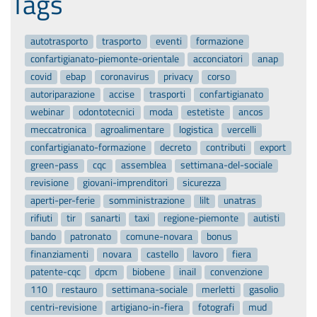
Tags
autotrasporto
trasporto
eventi
formazione
confartigianato-piemonte-orientale
acconciatori
anap
covid
ebap
coronavirus
privacy
corso
autoriparazione
accise
trasporti
confartigianato
webinar
odontotecnici
moda
estetiste
ancos
meccatronica
agroalimentare
logistica
vercelli
confartigianato-formazione
decreto
contributi
export
green-pass
cqc
assemblea
settimana-del-sociale
revisione
giovani-imprenditori
sicurezza
aperti-per-ferie
somministrazione
lilt
unatras
rifiuti
tir
sanarti
taxi
regione-piemonte
autisti
bando
patronato
comune-novara
bonus
finanziamenti
novara
castello
lavoro
fiera
patente-cqc
dpcm
biobene
inail
convenzione
110
restauro
settimana-sociale
merletti
gasolio
centri-revisione
artigiano-in-fiera
fotografi
mud