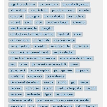
registro-solarium
carico-sicuro
tg-confartigianato
alimentare
veicoli-ibridi
piccole-imprese
evento
concorsi
proroghe
treno-storico
restructura
simest
sarti
cibo
voucher-digitali
aumenti
mobilit-sostenibile
progetti
conduttore-di-impianti-termici
festival
stele
canton-ticino
impiantisti
vicepresidente
serramentisti
linkedin
servizio-civile
cura-italia
somministrazione-alimenti
veicoli-elettrici
corsi-16-ore-somministrazione
educazione-finanziaria
pec
cciaa
dichiarazione-dei-redditi
pane
giovanardi
recovery-plan
parit-genere
impaloni
scadenza
risparmio
casa-alessia
riunione-di-territorio
veicoli
studio
gal
mepa
tirocinio
concorso
stand
credito-dimposta
vaccini
persone
ambiente
fgas
ristorazione
stelle-e-padelle
premio-io-sono-impresa-sostenibile
meccanici
vco
donne
legge-bilancio
odontotecnico