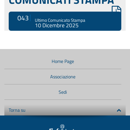
043
Ultimo Comunicato Stampa
10 Dicembre 2025
Menù
di
navigazione
Home Page
secondario:
Associazione
Sedi
Torna su