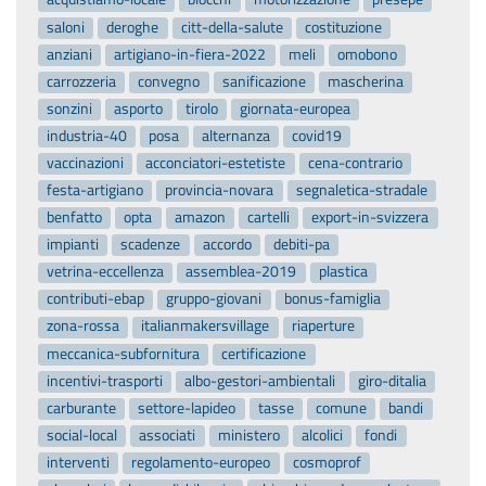
saloni
deroghe
citt-della-salute
costituzione
anziani
artigiano-in-fiera-2022
meli
omobono
carrozzeria
convegno
sanificazione
mascherina
sonzini
asporto
tirolo
giornata-europea
industria-40
posa
alternanza
covid19
vaccinazioni
acconciatori-estetiste
cena-contrario
festa-artigiano
provincia-novara
segnaletica-stradale
benfatto
opta
amazon
cartelli
export-in-svizzera
impianti
scadenze
accordo
debiti-pa
vetrina-eccellenza
assemblea-2019
plastica
contributi-ebap
gruppo-giovani
bonus-famiglia
zona-rossa
italianmakersvillage
riaperture
meccanica-subfornitura
certificazione
incentivi-trasporti
albo-gestori-ambientali
giro-ditalia
carburante
settore-lapideo
tasse
comune
bandi
social-local
associati
ministero
alcolici
fondi
interventi
regolamento-europeo
cosmoprof