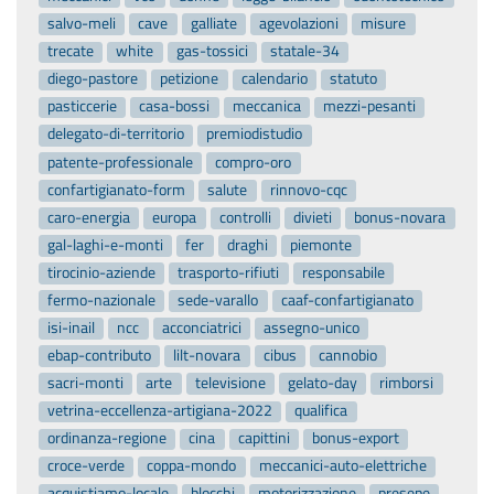
salvo-meli
cave
galliate
agevolazioni
misure
trecate
white
gas-tossici
statale-34
diego-pastore
petizione
calendario
statuto
pasticcerie
casa-bossi
meccanica
mezzi-pesanti
delegato-di-territorio
premiodistudio
patente-professionale
compro-oro
confartigianato-form
salute
rinnovo-cqc
caro-energia
europa
controlli
divieti
bonus-novara
gal-laghi-e-monti
fer
draghi
piemonte
tirocinio-aziende
trasporto-rifiuti
responsabile
fermo-nazionale
sede-varallo
caaf-confartigianato
isi-inail
ncc
acconciatrici
assegno-unico
ebap-contributo
lilt-novara
cibus
cannobio
sacri-monti
arte
televisione
gelato-day
rimborsi
vetrina-eccellenza-artigiana-2022
qualifica
ordinanza-regione
cina
capittini
bonus-export
croce-verde
coppa-mondo
meccanici-auto-elettriche
acquistiamo-locale
blocchi
motorizzazione
presepe