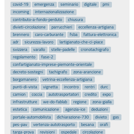
covid-19
emergenza
seminario
digitale
pmi
incoming
internazionalizzazione
contributo-a-fondo-perduto
chiusura
divieti-circolazione
parrucchieri
eccellenza-artigiana
brennero
caro-carburante
fsba
fattura-elettronica
adr
sicurezza-lavoro
lartigianato-che-ci-piace
svizzera
varallo
stelle-padelle
cronotachigrafo
regolamento
fase-2
confartigianato-imprese-piemonte-orientale
decreto-sostegni
tachigrafo
zona-arancione
borgomanero
vetrina-eccellenza-artigiana
punti-di-vista
vignetta
incontro
rentri
durc
camion
coccia
autotrasportatori
credito
expo
infrastrutture
we-do-fablab
regione
zona-gialla
estetica
comunicazione
agenzia-ice
deduzioni
portale-automobilista
dichiarazione-730
divieto
gas
pes-pav
vertenza-autotrasporto
besana
orafi
targa-prova
revisioni
ospedale
circolazione