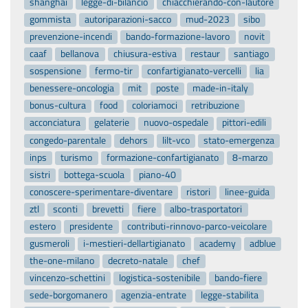
shanghai
legge-di-bilancio
chiacchierando-con-lautore
gommista
autoriparazioni-sacco
mud-2023
sibo
prevenzione-incendi
bando-formazione-lavoro
novit
caaf
bellanova
chiusura-estiva
restaur
santiago
sospensione
fermo-tir
confartigianato-vercelli
lia
benessere-oncologia
mit
poste
made-in-italy
bonus-cultura
food
coloriamoci
retribuzione
acconciatura
gelaterie
nuovo-ospedale
pittori-edili
congedo-parentale
dehors
lilt-vco
stato-emergenza
inps
turismo
formazione-confartigianato
8-marzo
sistri
bottega-scuola
piano-40
conoscere-sperimentare-diventare
ristori
linee-guida
ztl
sconti
brevetti
fiere
albo-trasportatori
estero
presidente
contributi-rinnovo-parco-veicolare
gusmeroli
i-mestieri-dellartigianato
academy
adblue
the-one-milano
decreto-natale
chef
vincenzo-schettini
logistica-sostenibile
bando-fiere
sede-borgomanero
agenzia-entrate
legge-stabilita