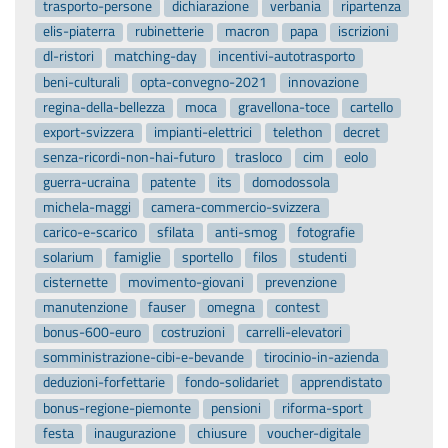
trasporto-persone
dichiarazione
verbania
ripartenza
elis-piaterra
rubinetterie
macron
papa
iscrizioni
dl-ristori
matching-day
incentivi-autotrasporto
beni-culturali
opta-convegno-2021
innovazione
regina-della-bellezza
moca
gravellona-toce
cartello
export-svizzera
impianti-elettrici
telethon
decret
senza-ricordi-non-hai-futuro
trasloco
cim
eolo
guerra-ucraina
patente
its
domodossola
michela-maggi
camera-commercio-svizzera
carico-e-scarico
sfilata
anti-smog
fotografie
solarium
famiglie
sportello
filos
studenti
cisternette
movimento-giovani
prevenzione
manutenzione
fauser
omegna
contest
bonus-600-euro
costruzioni
carrelli-elevatori
somministrazione-cibi-e-bevande
tirocinio-in-azienda
deduzioni-forfettarie
fondo-solidariet
apprendistato
bonus-regione-piemonte
pensioni
riforma-sport
festa
inaugurazione
chiusure
voucher-digitale