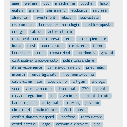
siae
welfare
upo
mascherine
voucher
fisco
edilizia
granelli
serramenti
ecobonus
imprese
alimentari
investimenti
elezioni
sos-estate
e-commerce
benessere-in-oncologia
credito-imposta
energia
calzolai
auto-elettriche
movimento-donne-impresa
ferie
bonus-piemonte
inapa
corsi
autoriparatori
carrozzerie
fermo
benessere
cenpi
convenzioni
superbonus
giovani
contributi-a-fondo-perduto
pulitintolavanderie
italian-experience
camera-commercio
pneumatici
incontri
fondartigianato
movimento-donne
calcio-camminato
abusivismo
artigiani
proroga
sede
violenza-donne
diisocianati
730
patenti
cassa-integrazione
ice
alzheimer
impianti-termici
bando-regione
artigianato
interreg
governo
dimidimitri
main10ance
uffici
brexit
confartigianato-trasporti
vodafone
restauratore
centri-estetici
legge
economia-circolare
alpa