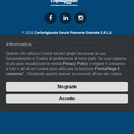
© 2026
Confartigianato Servizi Piemonte Orientale S.R.L.U.
Via San Francesco d'Assisi 5/D - 28100 Novara (NO)
Capitale Sociale: 526.000,00 € i.v. - Numero REA: NO - 173322
Informativa
Codice fiscale e numero di iscrizione al Registro delle Imprese di Novara
01436930034
Questo sito utilizza Cookie tecnici propri necessari al suo
artigiani.it è registrato nel Registro della Stampa Periodica con il nr. 562
funzionamento e Cookie di profilazione di terze parti. Se vuoi saperne
con Decreto del Presidente del Tribunale di Novara del 07/03/13
di più puoi visualizzare la nostra
Privacy Policy
o negare il consenso
a tutti o ad alcuni cookie puoi utilizzare la funzione
Presta/Nega il
Direttore Responsabile: Amleto Impaloni
consenso
". Chiudendo questo banner acconsenti all'uso dei cookie.
Privacy
Cookie
No grazie
Whistleblowing
Manuale d'uso del logo
Policy sulla Parità di genere
Accetto