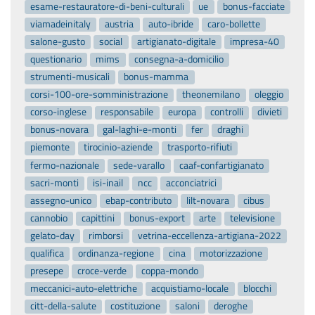
esame-restauratore-di-beni-culturali
ue
bonus-facciate
viamadeinitaly
austria
auto-ibride
caro-bollette
salone-gusto
social
artigianato-digitale
impresa-40
questionario
mims
consegna-a-domicilio
strumenti-musicali
bonus-mamma
corsi-100-ore-somministrazione
theonemilano
oleggio
corso-inglese
responsabile
europa
controlli
divieti
bonus-novara
gal-laghi-e-monti
fer
draghi
piemonte
tirocinio-aziende
trasporto-rifiuti
fermo-nazionale
sede-varallo
caaf-confartigianato
sacri-monti
isi-inail
ncc
acconciatrici
assegno-unico
ebap-contributo
lilt-novara
cibus
cannobio
capittini
bonus-export
arte
televisione
gelato-day
rimborsi
vetrina-eccellenza-artigiana-2022
qualifica
ordinanza-regione
cina
motorizzazione
presepe
croce-verde
coppa-mondo
meccanici-auto-elettriche
acquistiamo-locale
blocchi
citt-della-salute
costituzione
saloni
deroghe