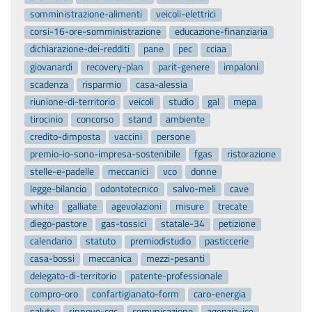
somministrazione-alimenti
veicoli-elettrici
corsi-16-ore-somministrazione
educazione-finanziaria
dichiarazione-dei-redditi
pane
pec
cciaa
giovanardi
recovery-plan
parit-genere
impaloni
scadenza
risparmio
casa-alessia
riunione-di-territorio
veicoli
studio
gal
mepa
tirocinio
concorso
stand
ambiente
credito-dimposta
vaccini
persone
premio-io-sono-impresa-sostenibile
fgas
ristorazione
stelle-e-padelle
meccanici
vco
donne
legge-bilancio
odontotecnico
salvo-meli
cave
white
galliate
agevolazioni
misure
trecate
diego-pastore
gas-tossici
statale-34
petizione
calendario
statuto
premiodistudio
pasticcerie
casa-bossi
meccanica
mezzi-pesanti
delegato-di-territorio
patente-professionale
compro-oro
confartigianato-form
caro-energia
salute
rinnovo-cqc
comunicazione
agenzia-ice