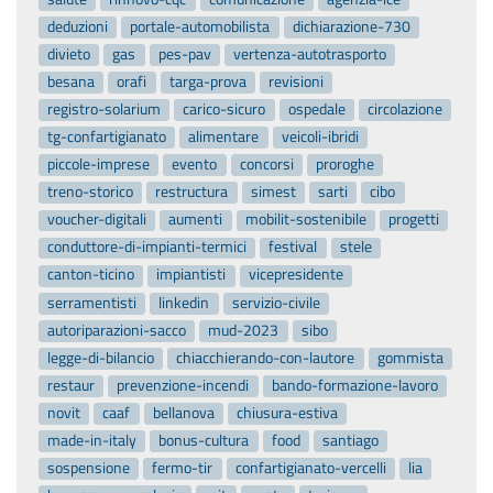
deduzioni
portale-automobilista
dichiarazione-730
divieto
gas
pes-pav
vertenza-autotrasporto
besana
orafi
targa-prova
revisioni
registro-solarium
carico-sicuro
ospedale
circolazione
tg-confartigianato
alimentare
veicoli-ibridi
piccole-imprese
evento
concorsi
proroghe
treno-storico
restructura
simest
sarti
cibo
voucher-digitali
aumenti
mobilit-sostenibile
progetti
conduttore-di-impianti-termici
festival
stele
canton-ticino
impiantisti
vicepresidente
serramentisti
linkedin
servizio-civile
autoriparazioni-sacco
mud-2023
sibo
legge-di-bilancio
chiacchierando-con-lautore
gommista
restaur
prevenzione-incendi
bando-formazione-lavoro
novit
caaf
bellanova
chiusura-estiva
made-in-italy
bonus-cultura
food
santiago
sospensione
fermo-tir
confartigianato-vercelli
lia