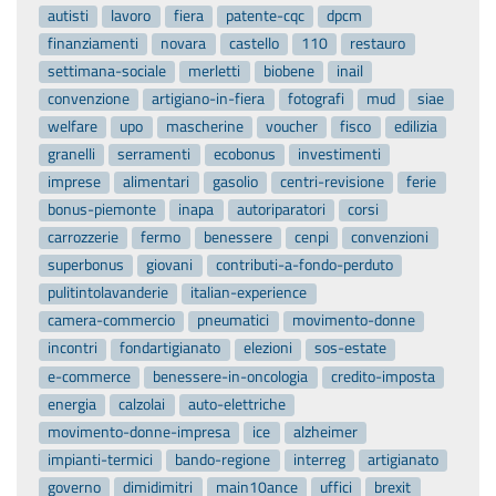
autisti
lavoro
fiera
patente-cqc
dpcm
finanziamenti
novara
castello
110
restauro
settimana-sociale
merletti
biobene
inail
convenzione
artigiano-in-fiera
fotografi
mud
siae
welfare
upo
mascherine
voucher
fisco
edilizia
granelli
serramenti
ecobonus
investimenti
imprese
alimentari
gasolio
centri-revisione
ferie
bonus-piemonte
inapa
autoriparatori
corsi
carrozzerie
fermo
benessere
cenpi
convenzioni
superbonus
giovani
contributi-a-fondo-perduto
pulitintolavanderie
italian-experience
camera-commercio
pneumatici
movimento-donne
incontri
fondartigianato
elezioni
sos-estate
e-commerce
benessere-in-oncologia
credito-imposta
energia
calzolai
auto-elettriche
movimento-donne-impresa
ice
alzheimer
impianti-termici
bando-regione
interreg
artigianato
governo
dimidimitri
main10ance
uffici
brexit