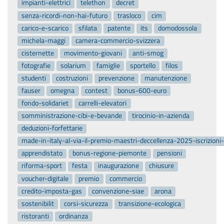
impianti-elettrici
telethon
decret
senza-ricordi-non-hai-futuro
trasloco
cim
carico-e-scarico
sfilata
patente
its
domodossola
michela-maggi
camera-commercio-svizzera
cisternette
movimento-giovani
anti-smog
fotografie
solarium
famiglie
sportello
filos
studenti
costruzioni
prevenzione
manutenzione
fauser
omegna
contest
bonus-600-euro
fondo-solidariet
carrelli-elevatori
somministrazione-cibi-e-bevande
tirocinio-in-azienda
deduzioni-forfettarie
made-in-italy-al-via-il-premio-maestri-deccellenza-2025-iscrizion
apprendistato
bonus-regione-piemonte
pensioni
riforma-sport
festa
inaugurazione
chiusure
voucher-digitale
premio
commercio
credito-imposta-gas
convenzione-siae
arona
sostenibilit
corsi-sicurezza
transizione-ecologica
ristoranti
ordinanza