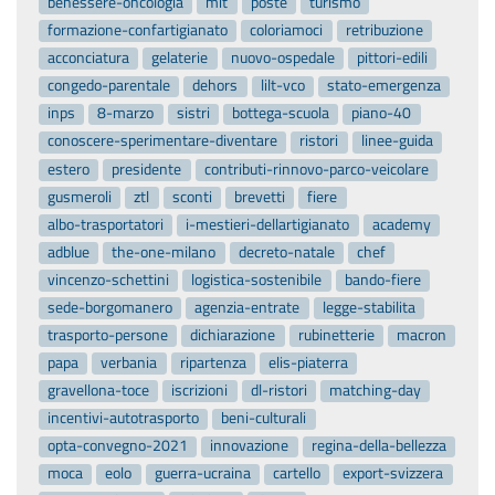
benessere-oncologia
mit
poste
turismo
formazione-confartigianato
coloriamoci
retribuzione
acconciatura
gelaterie
nuovo-ospedale
pittori-edili
congedo-parentale
dehors
lilt-vco
stato-emergenza
inps
8-marzo
sistri
bottega-scuola
piano-40
conoscere-sperimentare-diventare
ristori
linee-guida
estero
presidente
contributi-rinnovo-parco-veicolare
gusmeroli
ztl
sconti
brevetti
fiere
albo-trasportatori
i-mestieri-dellartigianato
academy
adblue
the-one-milano
decreto-natale
chef
vincenzo-schettini
logistica-sostenibile
bando-fiere
sede-borgomanero
agenzia-entrate
legge-stabilita
trasporto-persone
dichiarazione
rubinetterie
macron
papa
verbania
ripartenza
elis-piaterra
gravellona-toce
iscrizioni
dl-ristori
matching-day
incentivi-autotrasporto
beni-culturali
opta-convegno-2021
innovazione
regina-della-bellezza
moca
eolo
guerra-ucraina
cartello
export-svizzera