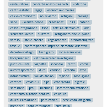
restauratore
confartigianato-trasporti
vodafone
centri-estetici
legge
economia-circolare
calcio-camminato
abusivismo
artigiani
proroga
sede
violenza-donne
diisocianati
730
patenti
cassa-integrazione
fsba
fattura-elettronica
adr
sicurezza-lavoro
svizzera
lartigianato-che-ci-piace
varallo
stelle-padelle
regolamento
cronotachigrafo
fase-2
confartigianato-imprese-piemonte-orientale
decreto-sostegni
tachigrafo
zona-arancione
borgomanero
vetrina-eccellenza-artigiana
punti-di-vista
vignetta
incontro
rentri
coccia
autotrasportatori
durc
camion
credito
expo
infrastrutture
we-do-fablab
regione
zona-gialla
estetica
covid-19
alpa
emergenza
digitale
seminario
pmi
incoming
internazionalizzazione
contributo-a-fondo-perduto
chiusura
divieti-circolazione
parrucchieri
eccellenza-artigiana
brennero
caro-carburante
cura-italia