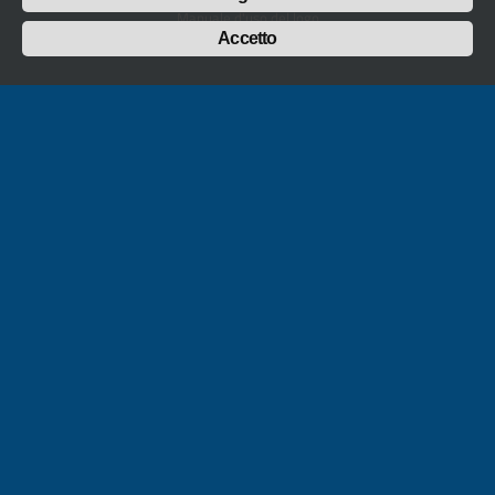
Manuale d'uso del logo
Policy sulla Parità di genere
Accetto