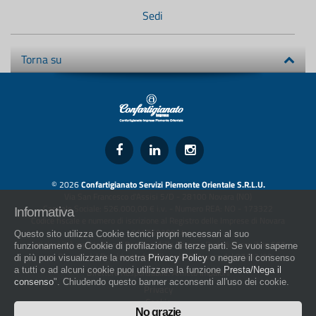
Sedi
Torna su
© 2026
Confartigianato Servizi Piemonte Orientale S.R.L.U.
Via San Francesco d'Assisi 5/D - 28100 Novara (NO)
Capitale Sociale: 526.000,00 € i.v. - Numero REA: NO - 173322
Informativa
Codice fiscale e numero di iscrizione al Registro delle Imprese di Novara
01436930034
Questo sito utilizza Cookie tecnici propri necessari al suo
artigiani.it è registrato nel Registro della Stampa Periodica con il nr. 562
funzionamento e Cookie di profilazione di terze parti. Se vuoi saperne
con Decreto del Presidente del Tribunale di Novara del 07/03/13
di più puoi visualizzare la nostra
Privacy Policy
o negare il consenso
a tutti o ad alcuni cookie puoi utilizzare la funzione
Presta/Nega il
Direttore Responsabile: Amleto Impaloni
consenso
". Chiudendo questo banner acconsenti all'uso dei cookie.
Privacy
Cookie
No grazie
Whistleblowing