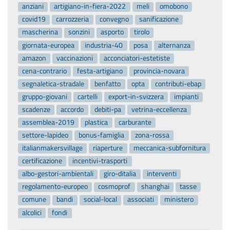
anziani
artigiano-in-fiera-2022
meli
omobono
covid19
carrozzeria
convegno
sanificazione
mascherina
sonzini
asporto
tirolo
giornata-europea
industria-40
posa
alternanza
amazon
vaccinazioni
acconciatori-estetiste
cena-contrario
festa-artigiano
provincia-novara
segnaletica-stradale
benfatto
opta
contributi-ebap
gruppo-giovani
cartelli
export-in-svizzera
impianti
scadenze
accordo
debiti-pa
vetrina-eccellenza
assemblea-2019
plastica
carburante
settore-lapideo
bonus-famiglia
zona-rossa
italianmakersvillage
riaperture
meccanica-subfornitura
certificazione
incentivi-trasporti
albo-gestori-ambientali
giro-ditalia
interventi
regolamento-europeo
cosmoprof
shanghai
tasse
comune
bandi
social-local
associati
ministero
alcolici
fondi