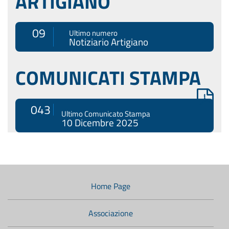
ARTIGIANO
09
Ultimo numero
Notiziario Artigiano
COMUNICATI STAMPA
043
Ultimo Comunicato Stampa
10 Dicembre 2025
Menù
di
navigazione
Home Page
secondario:
Associazione