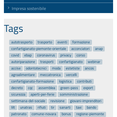
Impresa sostenibile
Tags
autotrasporto
trasporto
eventi
formazione
confartigianato-piemonte-orientale
acconciatori
anap
covid
ebap
coronavirus
privacy
corso
autoriparazione
trasporti
confartigianato
webinar
accise
odontotecnici
moda
estetiste
ancos
agroalimentare
meccatronica
vercelli
confartigianato-formazione
logistica
contributi
decreto
cqc
assemblea
green-pass
export
sicurezza
aperti-per-ferie
somministrazione
settimana-del-sociale
revisione
giovani-imprenditori
lilt
unatras
rifiuti
tir
sanarti
taxi
bando
patronato
comune-novara
bonus
regione-piemonte