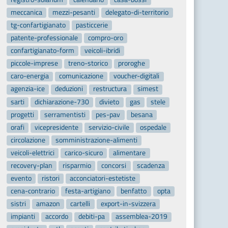
meccanica
mezzi-pesanti
delegato-di-territorio
tg-confartigianato
pasticcerie
patente-professionale
compro-oro
confartigianato-form
veicoli-ibridi
piccole-imprese
treno-storico
proroghe
caro-energia
comunicazione
voucher-digitali
agenzia-ice
deduzioni
restructura
simest
sarti
dichiarazione-730
divieto
gas
stele
progetti
serramentisti
pes-pav
besana
orafi
vicepresidente
servizio-civile
ospedale
circolazione
somministrazione-alimenti
veicoli-elettrici
carico-sicuro
alimentare
recovery-plan
risparmio
concorsi
scadenza
evento
ristori
acconciatori-estetiste
cena-contrario
festa-artigiano
benfatto
opta
sistri
amazon
cartelli
export-in-svizzera
impianti
accordo
debiti-pa
assemblea-2019