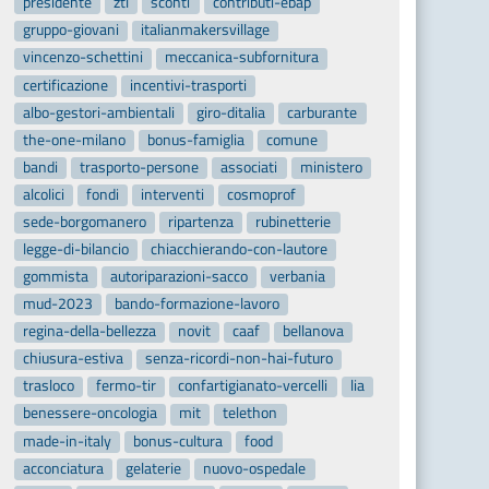
presidente
ztl
sconti
contributi-ebap
gruppo-giovani
italianmakersvillage
vincenzo-schettini
meccanica-subfornitura
certificazione
incentivi-trasporti
albo-gestori-ambientali
giro-ditalia
carburante
the-one-milano
bonus-famiglia
comune
bandi
trasporto-persone
associati
ministero
alcolici
fondi
interventi
cosmoprof
sede-borgomanero
ripartenza
rubinetterie
legge-di-bilancio
chiacchierando-con-lautore
gommista
autoriparazioni-sacco
verbania
mud-2023
bando-formazione-lavoro
regina-della-bellezza
novit
caaf
bellanova
chiusura-estiva
senza-ricordi-non-hai-futuro
trasloco
fermo-tir
confartigianato-vercelli
lia
benessere-oncologia
mit
telethon
made-in-italy
bonus-cultura
food
acconciatura
gelaterie
nuovo-ospedale