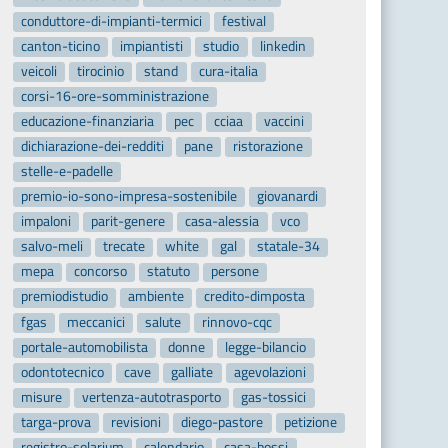
conduttore-di-impianti-termici
festival
canton-ticino
impiantisti
studio
linkedin
veicoli
tirocinio
stand
cura-italia
corsi-16-ore-somministrazione
educazione-finanziaria
pec
cciaa
vaccini
dichiarazione-dei-redditi
pane
ristorazione
stelle-e-padelle
premio-io-sono-impresa-sostenibile
giovanardi
impaloni
parit-genere
casa-alessia
vco
salvo-meli
trecate
white
gal
statale-34
mepa
concorso
statuto
persone
premiodistudio
ambiente
credito-dimposta
fgas
meccanici
salute
rinnovo-cqc
portale-automobilista
donne
legge-bilancio
odontotecnico
cave
galliate
agevolazioni
misure
vertenza-autotrasporto
gas-tossici
targa-prova
revisioni
diego-pastore
petizione
registro-solarium
calendario
casa-bossi