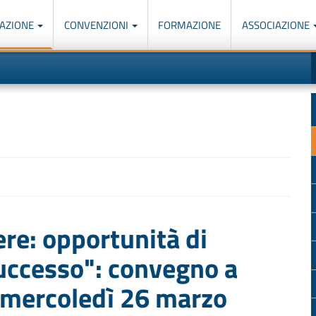
AZIONE
CONVENZIONI
FORMAZIONE
ASSOCIAZIONE
M
I
u
d
o
r
p
p
n
s
c
ere: opportunità di
successo": convegno a
mercoledì 26 marzo