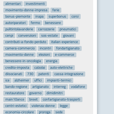
alimentari
investimenti
movimento-donne-impresa
ferie
bonus-piemonte
inapa
superbonus
corsi
autoriparatori
fermo
benessere
pulitintolavanderie
carrozzerie
pneumatici
cenpi
convenzioni
sos-estate
giovani
contributi-a-fondo-perduto
italian-experience
camera-commercio
incontri
fondartigianato
movimento-donne
elezioni
e-commerce
benessere-in-oncologia
energia
credito-imposta
calzolai
auto-elettriche
diisocianati
730
patenti
cassa-integrazione
ice
alzheimer
uffici
impianti-termici
bando-regione
artigianato
interreg
vodafone
restauratore
governo
dimidimitri
main10ance
brexit
confartigianato-trasporti
centri-estetici
violenza-donne
legge
economia-circolare
proroga
sede