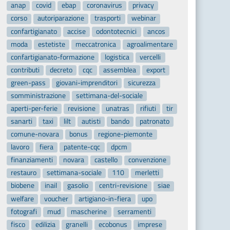
anap
covid
ebap
coronavirus
privacy
corso
autoriparazione
trasporti
webinar
confartigianato
accise
odontotecnici
ancos
moda
estetiste
meccatronica
agroalimentare
confartigianato-formazione
logistica
vercelli
contributi
decreto
cqc
assemblea
export
green-pass
giovani-imprenditori
sicurezza
somministrazione
settimana-del-sociale
aperti-per-ferie
revisione
unatras
rifiuti
tir
sanarti
taxi
lilt
autisti
bando
patronato
comune-novara
bonus
regione-piemonte
lavoro
fiera
patente-cqc
dpcm
finanziamenti
novara
castello
convenzione
restauro
settimana-sociale
110
merletti
biobene
inail
gasolio
centri-revisione
siae
welfare
voucher
artigiano-in-fiera
upo
fotografi
mud
mascherine
serramenti
fisco
edilizia
granelli
ecobonus
imprese