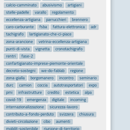
calcio-camminato
abusivismo
artigiani
stelle-padelle
varallo
regolamento
eccellenza-artigiana
parrucchieri
brennero
caro-carburante
fsba
fattura-elettronica
adr
tachigrafo
lartigianato-che-ci-piace
zona-arancione
vetrina-eccellenza-artigiana
punti-di-vista
vignetta
cronotachigrafo
rentri
fase-2
confartigianato-imprese-piemonte-orientale
decreto-sostegni
we-do-fablab
regione
zona-gialla
borgomanero
incontro
seminario
durc
camion
coccia
autotrasportatori
expo
pmi
infrastrutture
credito
estetica
alpa
covid-19
emergenza
digitale
incoming
internazionalizzazione
sicurezza-lavoro
contributo-a-fondo-perduto
svizzera
chiusura
divieti-circolazione
cibo
aumenti
mobilit-sostenibile
riunione-di-territorio