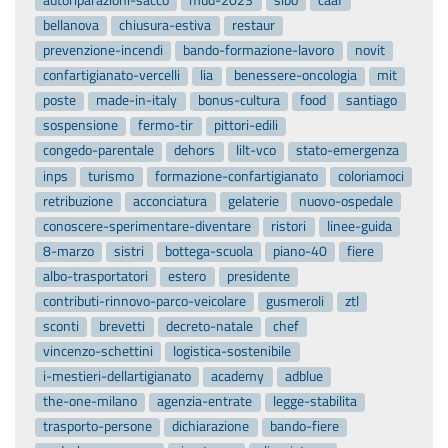
bellanova
chiusura-estiva
restaur
prevenzione-incendi
bando-formazione-lavoro
novit
confartigianato-vercelli
lia
benessere-oncologia
mit
poste
made-in-italy
bonus-cultura
food
santiago
sospensione
fermo-tir
pittori-edili
congedo-parentale
dehors
lilt-vco
stato-emergenza
inps
turismo
formazione-confartigianato
coloriamoci
retribuzione
acconciatura
gelaterie
nuovo-ospedale
conoscere-sperimentare-diventare
ristori
linee-guida
8-marzo
sistri
bottega-scuola
piano-40
fiere
albo-trasportatori
estero
presidente
contributi-rinnovo-parco-veicolare
gusmeroli
ztl
sconti
brevetti
decreto-natale
chef
vincenzo-schettini
logistica-sostenibile
i-mestieri-dellartigianato
academy
adblue
the-one-milano
agenzia-entrate
legge-stabilita
trasporto-persone
dichiarazione
bando-fiere