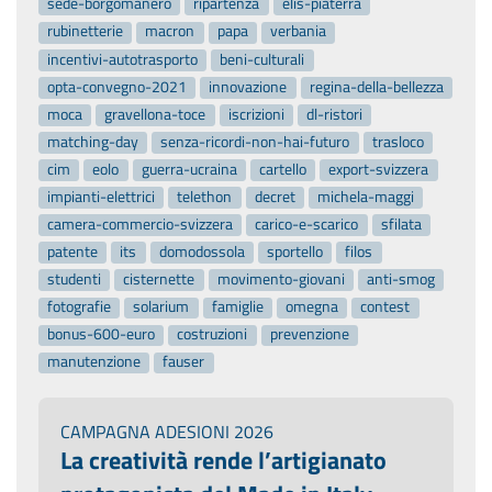
sede-borgomanero
ripartenza
elis-piaterra
rubinetterie
macron
papa
verbania
incentivi-autotrasporto
beni-culturali
opta-convegno-2021
innovazione
regina-della-bellezza
moca
gravellona-toce
iscrizioni
dl-ristori
matching-day
senza-ricordi-non-hai-futuro
trasloco
cim
eolo
guerra-ucraina
cartello
export-svizzera
impianti-elettrici
telethon
decret
michela-maggi
camera-commercio-svizzera
carico-e-scarico
sfilata
patente
its
domodossola
sportello
filos
studenti
cisternette
movimento-giovani
anti-smog
fotografie
solarium
famiglie
omegna
contest
bonus-600-euro
costruzioni
prevenzione
manutenzione
fauser
CAMPAGNA ADESIONI 2026
La creatività rende l’artigianato