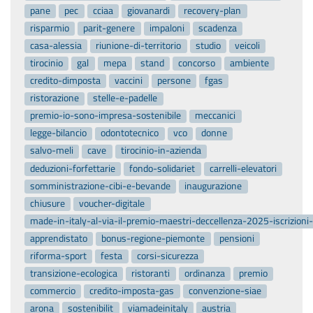
pane
pec
cciaa
giovanardi
recovery-plan
risparmio
parit-genere
impaloni
scadenza
casa-alessia
riunione-di-territorio
studio
veicoli
tirocinio
gal
mepa
stand
concorso
ambiente
credito-dimposta
vaccini
persone
fgas
ristorazione
stelle-e-padelle
premio-io-sono-impresa-sostenibile
meccanici
legge-bilancio
odontotecnico
vco
donne
salvo-meli
cave
tirocinio-in-azienda
deduzioni-forfettarie
fondo-solidariet
carrelli-elevatori
somministrazione-cibi-e-bevande
inaugurazione
chiusure
voucher-digitale
made-in-italy-al-via-il-premio-maestri-deccellenza-2025-iscrizion
apprendistato
bonus-regione-piemonte
pensioni
riforma-sport
festa
corsi-sicurezza
transizione-ecologica
ristoranti
ordinanza
premio
commercio
credito-imposta-gas
convenzione-siae
arona
sostenibilit
viamadeinitaly
austria