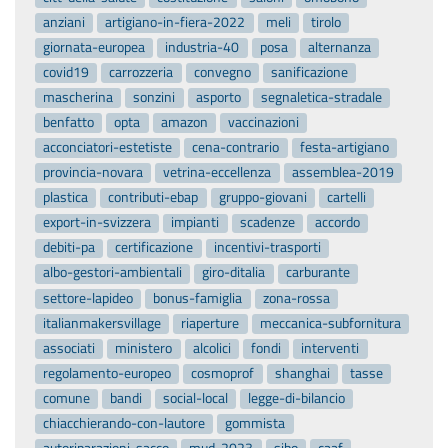
anziani
artigiano-in-fiera-2022
meli
tirolo
giornata-europea
industria-40
posa
alternanza
covid19
carrozzeria
convegno
sanificazione
mascherina
sonzini
asporto
segnaletica-stradale
benfatto
opta
amazon
vaccinazioni
acconciatori-estetiste
cena-contrario
festa-artigiano
provincia-novara
vetrina-eccellenza
assemblea-2019
plastica
contributi-ebap
gruppo-giovani
cartelli
export-in-svizzera
impianti
scadenze
accordo
debiti-pa
certificazione
incentivi-trasporti
albo-gestori-ambientali
giro-ditalia
carburante
settore-lapideo
bonus-famiglia
zona-rossa
italianmakersvillage
riaperture
meccanica-subfornitura
associati
ministero
alcolici
fondi
interventi
regolamento-europeo
cosmoprof
shanghai
tasse
comune
bandi
social-local
legge-di-bilancio
chiacchierando-con-lautore
gommista
autoriparazioni-sacco
mud-2023
sibo
caaf