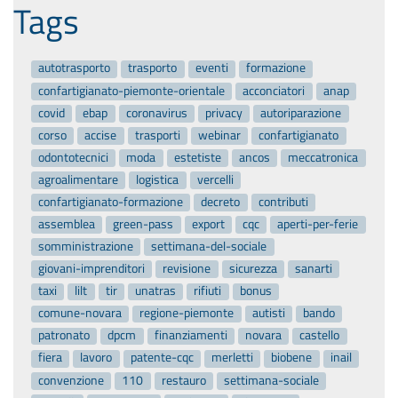
Tags
autotrasporto
trasporto
eventi
formazione
confartigianato-piemonte-orientale
acconciatori
anap
covid
ebap
coronavirus
privacy
autoriparazione
corso
accise
trasporti
webinar
confartigianato
odontotecnici
moda
estetiste
ancos
meccatronica
agroalimentare
logistica
vercelli
confartigianato-formazione
decreto
contributi
assemblea
green-pass
export
cqc
aperti-per-ferie
somministrazione
settimana-del-sociale
giovani-imprenditori
revisione
sicurezza
sanarti
taxi
lilt
tir
unatras
rifiuti
bonus
comune-novara
regione-piemonte
autisti
bando
patronato
dpcm
finanziamenti
novara
castello
fiera
lavoro
patente-cqc
merletti
biobene
inail
convenzione
110
restauro
settimana-sociale