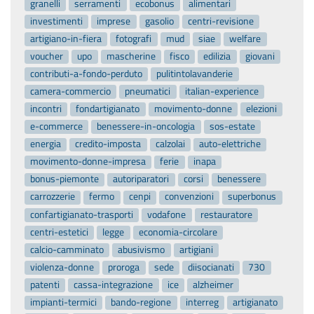
granelli
serramenti
ecobonus
alimentari
investimenti
imprese
gasolio
centri-revisione
artigiano-in-fiera
fotografi
mud
siae
welfare
voucher
upo
mascherine
fisco
edilizia
giovani
contributi-a-fondo-perduto
pulitintolavanderie
camera-commercio
pneumatici
italian-experience
incontri
fondartigianato
movimento-donne
elezioni
e-commerce
benessere-in-oncologia
sos-estate
energia
credito-imposta
calzolai
auto-elettriche
movimento-donne-impresa
ferie
inapa
bonus-piemonte
autoriparatori
corsi
benessere
carrozzerie
fermo
cenpi
convenzioni
superbonus
confartigianato-trasporti
vodafone
restauratore
centri-estetici
legge
economia-circolare
calcio-camminato
abusivismo
artigiani
violenza-donne
proroga
sede
diisocianati
730
patenti
cassa-integrazione
ice
alzheimer
impianti-termici
bando-regione
interreg
artigianato