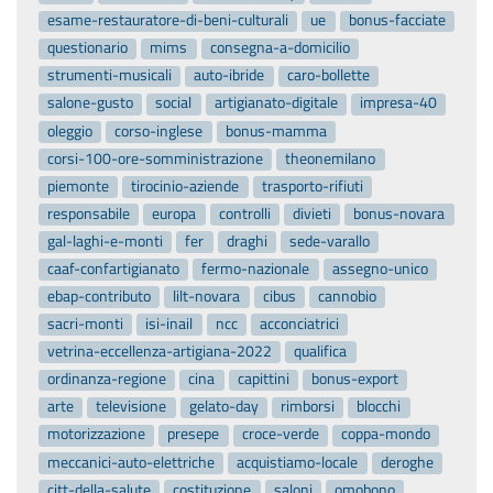
esame-restauratore-di-beni-culturali
ue
bonus-facciate
questionario
mims
consegna-a-domicilio
strumenti-musicali
auto-ibride
caro-bollette
salone-gusto
social
artigianato-digitale
impresa-40
oleggio
corso-inglese
bonus-mamma
corsi-100-ore-somministrazione
theonemilano
piemonte
tirocinio-aziende
trasporto-rifiuti
responsabile
europa
controlli
divieti
bonus-novara
gal-laghi-e-monti
fer
draghi
sede-varallo
caaf-confartigianato
fermo-nazionale
assegno-unico
ebap-contributo
lilt-novara
cibus
cannobio
sacri-monti
isi-inail
ncc
acconciatrici
vetrina-eccellenza-artigiana-2022
qualifica
ordinanza-regione
cina
capittini
bonus-export
arte
televisione
gelato-day
rimborsi
blocchi
motorizzazione
presepe
croce-verde
coppa-mondo
meccanici-auto-elettriche
acquistiamo-locale
deroghe
citt-della-salute
costituzione
saloni
omobono