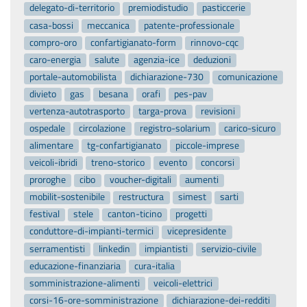
delegato-di-territorio
premiodistudio
pasticcerie
casa-bossi
meccanica
patente-professionale
compro-oro
confartigianato-form
rinnovo-cqc
caro-energia
salute
agenzia-ice
deduzioni
portale-automobilista
dichiarazione-730
comunicazione
divieto
gas
besana
orafi
pes-pav
vertenza-autotrasporto
targa-prova
revisioni
ospedale
circolazione
registro-solarium
carico-sicuro
alimentare
tg-confartigianato
piccole-imprese
veicoli-ibridi
treno-storico
evento
concorsi
proroghe
cibo
voucher-digitali
aumenti
mobilit-sostenibile
restructura
simest
sarti
festival
stele
canton-ticino
progetti
conduttore-di-impianti-termici
vicepresidente
serramentisti
linkedin
impiantisti
servizio-civile
educazione-finanziaria
cura-italia
somministrazione-alimenti
veicoli-elettrici
corsi-16-ore-somministrazione
dichiarazione-dei-redditi