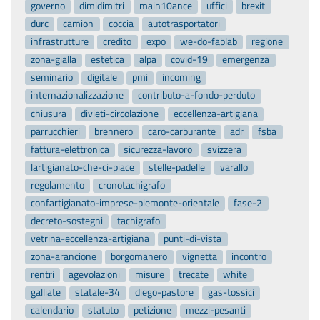
governo
dimidimitri
main10ance
uffici
brexit
durc
camion
coccia
autotrasportatori
infrastrutture
credito
expo
we-do-fablab
regione
zona-gialla
estetica
alpa
covid-19
emergenza
seminario
digitale
pmi
incoming
internazionalizzazione
contributo-a-fondo-perduto
chiusura
divieti-circolazione
eccellenza-artigiana
parrucchieri
brennero
caro-carburante
adr
fsba
fattura-elettronica
sicurezza-lavoro
svizzera
lartigianato-che-ci-piace
stelle-padelle
varallo
regolamento
cronotachigrafo
confartigianato-imprese-piemonte-orientale
fase-2
decreto-sostegni
tachigrafo
vetrina-eccellenza-artigiana
punti-di-vista
zona-arancione
borgomanero
vignetta
incontro
rentri
agevolazioni
misure
trecate
white
galliate
statale-34
diego-pastore
gas-tossici
calendario
statuto
petizione
mezzi-pesanti