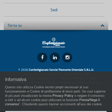
Sedi
Torna su
© 2026
Confartigianato Servizi Piemonte Orientale S.R.L.U.
Via San Francesco d'Assisi 5/D - 28100 Novara (NO)
Capitale Sociale: 526.000,00 € i.v. - Numero REA: NO - 173322
Informativa
Codice fiscale e numero di iscrizione al Registro delle Imprese di Novara
01436930034
Questo sito utilizza Cookie tecnici propri necessari al suo
artigiani.it è registrato nel Registro della Stampa Periodica con il nr. 562
funzionamento e Cookie di profilazione di terze parti. Se vuoi saperne
con Decreto del Presidente del Tribunale di Novara del 07/03/13
di più puoi visualizzare la nostra
Privacy Policy
o negare il consenso
a tutti o ad alcuni cookie puoi utilizzare la funzione
Presta/Nega il
Direttore Responsabile: Amleto Impaloni
consenso
". Chiudendo questo banner acconsenti all'uso dei cookie.
Privacy
Cookie