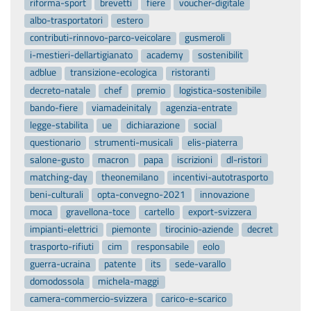
riforma-sport
brevetti
fiere
voucher-digitale
albo-trasportatori
estero
contributi-rinnovo-parco-veicolare
gusmeroli
i-mestieri-dellartigianato
academy
sostenibilit
adblue
transizione-ecologica
ristoranti
decreto-natale
chef
premio
logistica-sostenibile
bando-fiere
viamadeinitaly
agenzia-entrate
legge-stabilita
ue
dichiarazione
social
questionario
strumenti-musicali
elis-piaterra
salone-gusto
macron
papa
iscrizioni
dl-ristori
matching-day
theonemilano
incentivi-autotrasporto
beni-culturali
opta-convegno-2021
innovazione
moca
gravellona-toce
cartello
export-svizzera
impianti-elettrici
piemonte
tirocinio-aziende
decret
trasporto-rifiuti
cim
responsabile
eolo
guerra-ucraina
patente
its
sede-varallo
domodossola
michela-maggi
camera-commercio-svizzera
carico-e-scarico