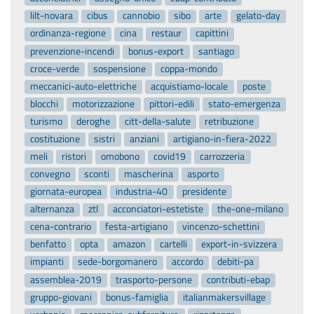
lilt-novara
cibus
cannobio
sibo
arte
gelato-day
ordinanza-regione
cina
restaur
capittini
prevenzione-incendi
bonus-export
santiago
croce-verde
sospensione
coppa-mondo
meccanici-auto-elettriche
acquistiamo-locale
poste
blocchi
motorizzazione
pittori-edili
stato-emergenza
turismo
deroghe
citt-della-salute
retribuzione
costituzione
sistri
anziani
artigiano-in-fiera-2022
meli
ristori
omobono
covid19
carrozzeria
convegno
sconti
mascherina
asporto
giornata-europea
industria-40
presidente
alternanza
ztl
acconciatori-estetiste
the-one-milano
cena-contrario
festa-artigiano
vincenzo-schettini
benfatto
opta
amazon
cartelli
export-in-svizzera
impianti
sede-borgomanero
accordo
debiti-pa
assemblea-2019
trasporto-persone
contributi-ebap
gruppo-giovani
bonus-famiglia
italianmakersvillage