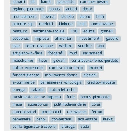
sanarti
lilt
bando
patronato
comune-novara
regione-piemonte
bonus
autisti
dpcm
finanziamenti
novara
castello
lavoro
fiera
patente-cqc
merletti
biobene
inail
convenzione
restauro
settimana-sociale
110
edilizia
granelli
ecobonus
imprese
alimentari
investimenti
gasolio
siae
centri-revisione
welfare
voucher
upo
artigiano-in-fiera
fotografi
mud
serramenti
mascherine
fisco
giovani
contributi-a-fondo-perduto
italian-experience
camera-commercio
incontri
fondartigianato
movimento-donne
elezioni
e-commerce
benessere-in-oncologia
credito-imposta
energia
calzolai
auto-elettriche
movimento-donne-impresa
ferie
bonus-piemonte
inapa
superbonus
pulitintolavanderie
corsi
autoriparatori
pneumatici
carrozzerie
fermo
benessere
cenpi
convenzioni
sos-estate
brexit
confartigianato-trasporti
proroga
sede