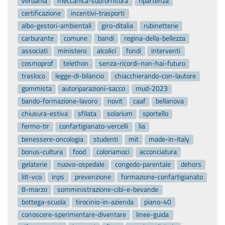
verbania
meccanica-subfornitura
ripartenza
certificazione
incentivi-trasporti
albo-gestori-ambientali
giro-ditalia
rubinetterie
carburante
comune
bandi
regina-della-bellezza
associati
ministero
alcolici
fondi
interventi
cosmoprof
telethon
senza-ricordi-non-hai-futuro
trasloco
legge-di-bilancio
chiacchierando-con-lautore
gommista
autoriparazioni-sacco
mud-2023
bando-formazione-lavoro
novit
caaf
bellanova
chiusura-estiva
sfilata
solarium
sportello
fermo-tir
confartigianato-vercelli
lia
benessere-oncologia
studenti
mit
made-in-italy
bonus-cultura
food
coloriamoci
acconciatura
gelaterie
nuovo-ospedale
congedo-parentale
dehors
lilt-vco
inps
prevenzione
formazione-confartigianato
8-marzo
somministrazione-cibi-e-bevande
bottega-scuola
tirocinio-in-azienda
piano-40
conoscere-sperimentare-diventare
linee-guida