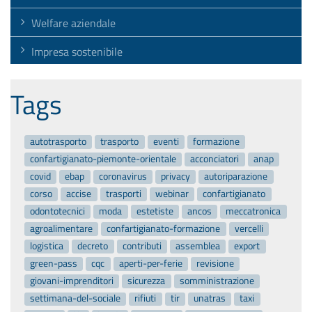
Welfare aziendale
Impresa sostenibile
Tags
autotrasporto
trasporto
eventi
formazione
confartigianato-piemonte-orientale
acconciatori
anap
covid
ebap
coronavirus
privacy
autoriparazione
corso
accise
trasporti
webinar
confartigianato
odontotecnici
moda
estetiste
ancos
meccatronica
agroalimentare
confartigianato-formazione
vercelli
logistica
decreto
contributi
assemblea
export
green-pass
cqc
aperti-per-ferie
revisione
giovani-imprenditori
sicurezza
somministrazione
settimana-del-sociale
rifiuti
tir
unatras
taxi