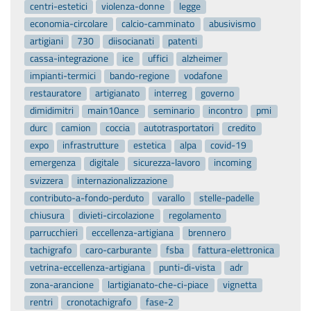
centri-estetici
violenza-donne
legge
economia-circolare
calcio-camminato
abusivismo
artigiani
730
diisocianati
patenti
cassa-integrazione
ice
uffici
alzheimer
impianti-termici
bando-regione
vodafone
restauratore
artigianato
interreg
governo
dimidimitri
main10ance
seminario
incontro
pmi
durc
camion
coccia
autotrasportatori
credito
expo
infrastrutture
estetica
alpa
covid-19
emergenza
digitale
sicurezza-lavoro
incoming
svizzera
internazionalizzazione
contributo-a-fondo-perduto
varallo
stelle-padelle
chiusura
divieti-circolazione
regolamento
parrucchieri
eccellenza-artigiana
brennero
tachigrafo
caro-carburante
fsba
fattura-elettronica
vetrina-eccellenza-artigiana
punti-di-vista
adr
zona-arancione
lartigianato-che-ci-piace
vignetta
rentri
cronotachigrafo
fase-2