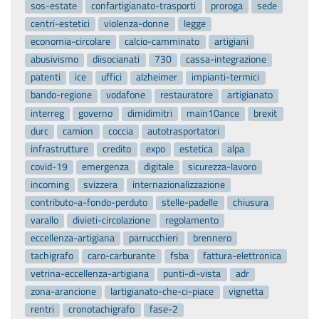
sos-estate
confartigianato-trasporti
proroga
sede
centri-estetici
violenza-donne
legge
economia-circolare
calcio-camminato
artigiani
abusivismo
diisocianati
730
cassa-integrazione
patenti
ice
uffici
alzheimer
impianti-termici
bando-regione
vodafone
restauratore
artigianato
interreg
governo
dimidimitri
main10ance
brexit
durc
camion
coccia
autotrasportatori
infrastrutture
credito
expo
estetica
alpa
covid-19
emergenza
digitale
sicurezza-lavoro
incoming
svizzera
internazionalizzazione
contributo-a-fondo-perduto
stelle-padelle
chiusura
varallo
divieti-circolazione
regolamento
eccellenza-artigiana
parrucchieri
brennero
tachigrafo
caro-carburante
fsba
fattura-elettronica
vetrina-eccellenza-artigiana
punti-di-vista
adr
zona-arancione
lartigianato-che-ci-piace
vignetta
rentri
cronotachigrafo
fase-2