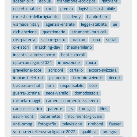
sostenibilit
adblue
transizione-ecologica
ristoranti
decreto-natale
chef
premio
logistica-sostenibile
i-mestieri-dellartigianato
academy
bando-fiere
viamadeinitaly
agenzia-entrate
legge-stabilita
ue
dichiarazione
questionario
strumenti-musicali
elis-piaterra
salone-gusto
macron
papa
social
dl-ristori
matching-day
theonemilano
incentivi-autotrasporto
beni-culturali
opta-convegno-2021
innovazione
moca
gravellona-toce
iscrizioni
cartello
export-svizzera
impianti-elettrici
piemonte
tirocinio-aziende
decret
trasporto-rifiuti
cim
responsabile
eolo
guerra-ucraina
sede-varallo
domodossola
michela-maggi
camera-commercio-svizzera
carico-e-scarico
patente
its
famiglie
filos
sacri-monti
cisternette
movimento-giovani
anti-smog
fotografie
televisione
rimborsi
fauser
vetrina-eccellenza-artigiana-2022
qualifica
omegna