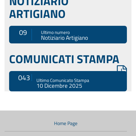
NOTIZIARIO
ARTIGIANO
09
Ultimo numero
Notiziario Artigiano
COMUNICATI STAMPA
043
Ultimo Comunicato Stampa
10 Dicembre 2025
Menù
di
navigazione
Home Page
secondario: