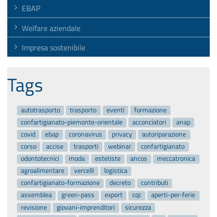
EBAP
Welfare aziendale
Impresa sostenibile
Tags
autotrasporto
trasporto
eventi
formazione
confartigianato-piemonte-orientale
acconciatori
anap
covid
ebap
coronavirus
privacy
autoriparazione
corso
accise
trasporti
webinar
confartigianato
odontotecnici
moda
estetiste
ancos
meccatronica
agroalimentare
vercelli
logistica
confartigianato-formazione
decreto
contributi
assemblea
green-pass
export
cqc
aperti-per-ferie
revisione
giovani-imprenditori
sicurezza