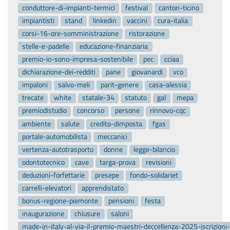
conduttore-di-impianti-termici
festival
canton-ticino
impiantisti
stand
linkedin
vaccini
cura-italia
corsi-16-ore-somministrazione
ristorazione
stelle-e-padelle
educazione-finanziaria
premio-io-sono-impresa-sostenibile
pec
cciaa
dichiarazione-dei-redditi
pane
giovanardi
vco
impaloni
salvo-meli
parit-genere
casa-alessia
trecate
white
statale-34
statuto
gal
mepa
premiodistudio
concorso
persone
rinnovo-cqc
ambiente
salute
credito-dimposta
fgas
portale-automobilista
meccanici
vertenza-autotrasporto
donne
legge-bilancio
odontotecnico
cave
targa-prova
revisioni
deduzioni-forfettarie
presepe
fondo-solidariet
carrelli-elevatori
apprendistato
bonus-regione-piemonte
pensioni
festa
inaugurazione
chiusure
saloni
made-in-italy-al-via-il-premio-maestri-deccellenza-2025-iscrizion