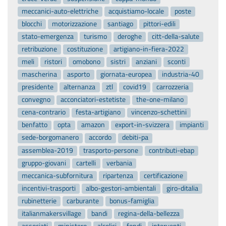
meccanici-auto-elettriche
acquistiamo-locale
poste
blocchi
motorizzazione
santiago
pittori-edili
stato-emergenza
turismo
deroghe
citt-della-salute
retribuzione
costituzione
artigiano-in-fiera-2022
meli
ristori
omobono
sistri
anziani
sconti
mascherina
asporto
giornata-europea
industria-40
presidente
alternanza
ztl
covid19
carrozzeria
convegno
acconciatori-estetiste
the-one-milano
cena-contrario
festa-artigiano
vincenzo-schettini
benfatto
opta
amazon
export-in-svizzera
impianti
sede-borgomanero
accordo
debiti-pa
assemblea-2019
trasporto-persone
contributi-ebap
gruppo-giovani
cartelli
verbania
meccanica-subfornitura
ripartenza
certificazione
incentivi-trasporti
albo-gestori-ambientali
giro-ditalia
rubinetterie
carburante
bonus-famiglia
italianmakersvillage
bandi
regina-della-bellezza