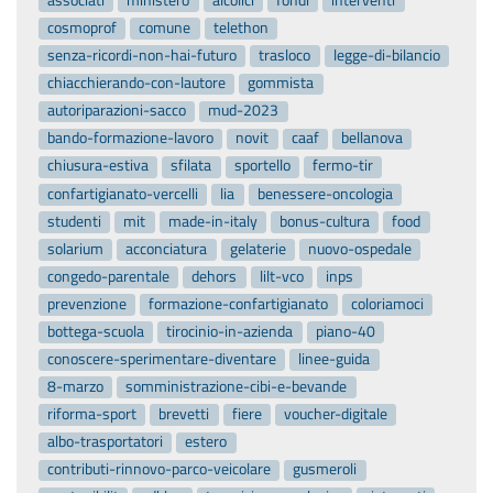
associati
ministero
alcolici
fondi
interventi
cosmoprof
comune
telethon
senza-ricordi-non-hai-futuro
trasloco
legge-di-bilancio
chiacchierando-con-lautore
gommista
autoriparazioni-sacco
mud-2023
bando-formazione-lavoro
novit
caaf
bellanova
chiusura-estiva
sfilata
sportello
fermo-tir
confartigianato-vercelli
lia
benessere-oncologia
studenti
mit
made-in-italy
bonus-cultura
food
solarium
acconciatura
gelaterie
nuovo-ospedale
congedo-parentale
dehors
lilt-vco
inps
prevenzione
formazione-confartigianato
coloriamoci
bottega-scuola
tirocinio-in-azienda
piano-40
conoscere-sperimentare-diventare
linee-guida
8-marzo
somministrazione-cibi-e-bevande
riforma-sport
brevetti
fiere
voucher-digitale
albo-trasportatori
estero
contributi-rinnovo-parco-veicolare
gusmeroli