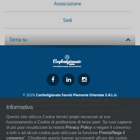
Associazione
Sedi
Torna su
© 2026
Confartigianato Servizi Piemonte Orientale S.R.L.U.
Via San Francesco d'Assisi 5/D - 28100 Novara (NO)
Capitale Sociale: 526.000,00 € i.v. - Numero REA: NO - 173322
Informativa
Codice fiscale e numero di iscrizione al Registro delle Imprese di Novara
01436930034
Questo sito utilizza Cookie tecnici propri necessari al suo
artigiani.it è registrato nel Registro della Stampa Periodica con il nr. 562
funzionamento e Cookie di profilazione di terze parti. Se vuoi saperne
con Decreto del Presidente del Tribunale di Novara del 07/03/13
di più puoi visualizzare la nostra
Privacy Policy
o negare il consenso
a tutti o ad alcuni cookie puoi utilizzare la funzione
Presta/Nega il
Direttore Responsabile: Amleto Impaloni
consenso
". Chiudendo questo banner acconsenti all'uso dei cookie.