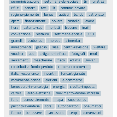
somministrazione
settimana-del-sociale
tir
unatras
rifiuti
sanarti
taxi
lilt
comune-novara
regione-piemonte
bonus
autisti
bando
patronato
dpcm
finanziamenti
novara
castello
lavoro
fiera
patente-cqc
merletti
biobene
inail
convenzione
restauro
settimana-sociale
110
granelli
ecobonus
imprese
alimentari
investimenti
gasolio
siae
centri-revisione
welfare
voucher
upo
artigiano-in-fiera
fotografi
mud
serramenti
mascherine
fisco
edilizia
giovani
contributi-a-fondo-perduto
camera-commercio
italian-experience
incontri
fondartigianato
movimento-donne
elezioni
e-commerce
benessere-in-oncologia
energia
credito-imposta
calzolai
auto-elettriche
movimento-donne-impresa
ferie
bonus-piemonte
inapa
superbonus
pulitintolavanderie
corsi
autoriparatori
pneumatici
fermo
benessere
carrozzerie
cenpi
convenzioni