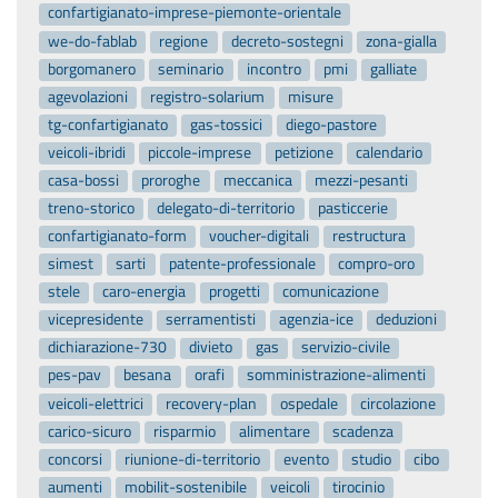
confartigianato-imprese-piemonte-orientale
we-do-fablab
regione
decreto-sostegni
zona-gialla
borgomanero
seminario
incontro
pmi
galliate
agevolazioni
registro-solarium
misure
tg-confartigianato
gas-tossici
diego-pastore
veicoli-ibridi
piccole-imprese
petizione
calendario
casa-bossi
proroghe
meccanica
mezzi-pesanti
treno-storico
delegato-di-territorio
pasticcerie
confartigianato-form
voucher-digitali
restructura
simest
sarti
patente-professionale
compro-oro
stele
caro-energia
progetti
comunicazione
vicepresidente
serramentisti
agenzia-ice
deduzioni
dichiarazione-730
divieto
gas
servizio-civile
pes-pav
besana
orafi
somministrazione-alimenti
veicoli-elettrici
recovery-plan
ospedale
circolazione
carico-sicuro
risparmio
alimentare
scadenza
concorsi
riunione-di-territorio
evento
studio
cibo
aumenti
mobilit-sostenibile
veicoli
tirocinio