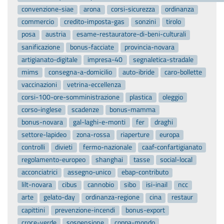
convenzione-siae
arona
corsi-sicurezza
ordinanza
commercio
credito-imposta-gas
sonzini
tirolo
posa
austria
esame-restauratore-di-beni-culturali
sanificazione
bonus-facciate
provincia-novara
artigianato-digitale
impresa-40
segnaletica-stradale
mims
consegna-a-domicilio
auto-ibride
caro-bollette
vaccinazioni
vetrina-eccellenza
corsi-100-ore-somministrazione
plastica
oleggio
corso-inglese
scadenze
bonus-mamma
bonus-novara
gal-laghi-e-monti
fer
draghi
settore-lapideo
zona-rossa
riaperture
europa
controlli
divieti
fermo-nazionale
caaf-confartigianato
regolamento-europeo
shanghai
tasse
social-local
acconciatrici
assegno-unico
ebap-contributo
lilt-novara
cibus
cannobio
sibo
isi-inail
ncc
arte
gelato-day
ordinanza-regione
cina
restaur
capittini
prevenzione-incendi
bonus-export
croce-verde
sospensione
coppa-mondo