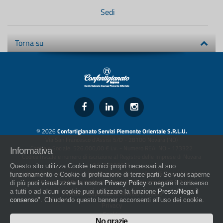
Sedi
Torna su
© 2026
Confartigianato Servizi Piemonte Orientale S.R.L.U.
Via San Francesco d'Assisi 5/D - 28100 Novara (NO)
Capitale Sociale: 526.000,00 € i.v. - Numero REA: NO - 173322
Informativa
Codice fiscale e numero di iscrizione al Registro delle Imprese di Novara
01436930034
Questo sito utilizza Cookie tecnici propri necessari al suo
artigiani.it è registrato nel Registro della Stampa Periodica con il nr. 562
funzionamento e Cookie di profilazione di terze parti. Se vuoi saperne
con Decreto del Presidente del Tribunale di Novara del 07/03/13
di più puoi visualizzare la nostra
Privacy Policy
o negare il consenso
a tutti o ad alcuni cookie puoi utilizzare la funzione
Presta/Nega il
Direttore Responsabile: Amleto Impaloni
consenso
". Chiudendo questo banner acconsenti all'uso dei cookie.
Privacy
Cookie
No grazie