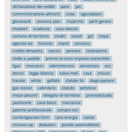
dichiarazione-dei-redditi
pane
pec
somministrazione-alimenti
cciaa
agevolazioni
giovanardi
recovery-plan
risparmio
parit-genere
impaloni
scadenza
casa-alessia
riunione-di-territorio
studio
veicoli
gal
mepa
agenzia-ice
tirocinio
stand
concorso
credito-dimposta
vaccini
persone
ristorazione
stelle-e-padelle
premio-io-sono-impresa-sostenibile
fgas
meccanici
odontotecnico
alimentare
vco
donne
legge-bilancio
salvo-meli
cave
misure
trecate
white
galliate
statale-34
diego-pastore
gas-tossici
calendario
statuto
petizione
mezzi-pesanti
delegato-di-territorio
premiodistudio
pasticcerie
casa-bossi
meccanica
patente-professionale
compro-oro
confartigianato-form
caro-energia
salute
rinnovo-cqc
deduzioni
portale-automobilista