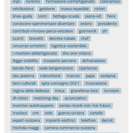
inps
turismo
formazione-confartigianato
coloriamoci
retribuzione
gelaterie
nuovo-ospedale
ristori
linee-guida
sistri
bottega-scuola
piano-40
fiere
conoscere-sperimentare-diventare
estero
presidente
contributi-rinnovo-parco-veicolare
gusmeroli
ztl
sconti
brevetti
decreto-natale
chef
vincenzo-schettini
logistica-sostenibile
i-mestieri-dellartigianato
the-one-milano
legge-stabilita
trasporto-persone
dichiarazione
bando-fiere
sede-borgomanero
ripartenza
elis-piaterra
rubinetterie
macron
papa
verbania
beni-culturali
opta-convegno-2021
innovazione
regina-della-bellezza
moca
gravellona-toce
iscrizioni
dl-ristori
matching-day
acconciatrici
incentivi-autotrasporto
senza-ricordi-non-hai-futuro
trasloco
cim
eolo
guerra-ucraina
cartello
export-svizzera
impianti-elettrici
telethon
decret
michela-maggi
camera-commercio-svizzera