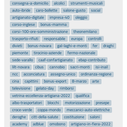
consegna-a-domicilio
alcolici
strumenti-musicali
auto-ibride
caro-bollette
salone-gusto
social
artigianato-digitale
impresa-40
oleggio
corso-inglese
bonus-mamma
corsi-100-ore-somministrazione
theonemilano
trasporto-rifiuti
responsabile
europa
controlli
divieti
bonus-novara
gal-laghi-e-monti
fer
draghi
piemonte
tirocinio-aziende
fermo-nazionale
sede-varallo
caaf-confartigianato
ebap-contributo
lilt-novara
cibus
cannobio
sacri-monti
isi-inail
ncc
acconciatura
assegno-unico
ordinanza-regione
cina
capittini
bonus-export
8-marzo
arte
televisione
gelato-day
rimborsi
vetrina-eccellenza-artigiana-2022
qualifica
albo-trasportatori
blocchi
motorizzazione
presepe
croce-verde
coppa-mondo
meccanici-auto-elettriche
deroghe
citt-della-salute
costituzione
saloni
academy
adblue
omobono
artigiano-in-fiera-2022