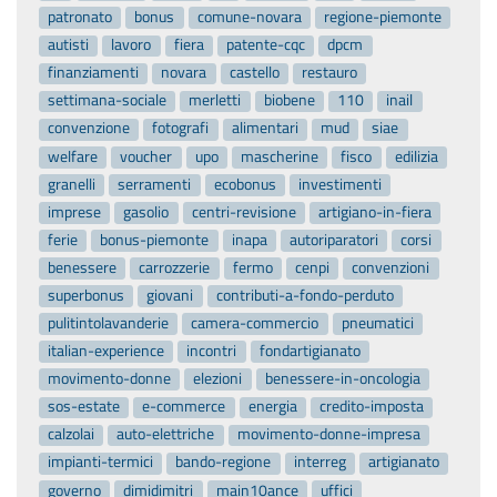
patronato
bonus
comune-novara
regione-piemonte
autisti
lavoro
fiera
patente-cqc
dpcm
finanziamenti
novara
castello
restauro
settimana-sociale
merletti
biobene
110
inail
convenzione
fotografi
alimentari
mud
siae
welfare
voucher
upo
mascherine
fisco
edilizia
granelli
serramenti
ecobonus
investimenti
imprese
gasolio
centri-revisione
artigiano-in-fiera
ferie
bonus-piemonte
inapa
autoriparatori
corsi
benessere
carrozzerie
fermo
cenpi
convenzioni
superbonus
giovani
contributi-a-fondo-perduto
pulitintolavanderie
camera-commercio
pneumatici
italian-experience
incontri
fondartigianato
movimento-donne
elezioni
benessere-in-oncologia
sos-estate
e-commerce
energia
credito-imposta
calzolai
auto-elettriche
movimento-donne-impresa
impianti-termici
bando-regione
interreg
artigianato
governo
dimidimitri
main10ance
uffici