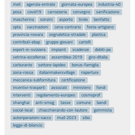
meli
agenzia-entrate
giornata-europea
industria-40
posa
covid19
carrozzeria
convegno
sanificazione
mascherina
sonzini
asporto
tirolo
benfatto
opta
vaccinazioni
cena-contrario
festa-artigiano
provincia-novara
segnaletica-stradale
plastica
contributi-ebap
gruppo-giovani
cartelli
export-in-svizzera
impianti
scadenze
debiti-pa
vetrina-eccellenza
assemblea-2019
giro-ditalia
carburante
settore-lapideo
bonus-famiglia
zona-rossa
italianmakersvillage
riaperture
meccanica-subfornitura
certificazione
incentivi-trasporti
associati
ministero
fondi
interventi
regolamento-europeo
cosmoprof
shanghai
anti-smog
tasse
comune
bandi
social-local
chiacchierando-con-lautore
gommista
autoriparazioni-sacco
mud-2023
sibo
legge-di-bilancio