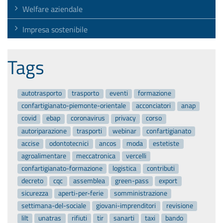
Welfare aziendale
Impresa sostenibile
Tags
autotrasporto
trasporto
eventi
formazione
confartigianato-piemonte-orientale
acconciatori
anap
covid
ebap
coronavirus
privacy
corso
autoriparazione
trasporti
webinar
confartigianato
accise
odontotecnici
ancos
moda
estetiste
agroalimentare
meccatronica
vercelli
confartigianato-formazione
logistica
contributi
decreto
cqc
assemblea
green-pass
export
sicurezza
aperti-per-ferie
somministrazione
settimana-del-sociale
giovani-imprenditori
revisione
lilt
unatras
rifiuti
tir
sanarti
taxi
bando