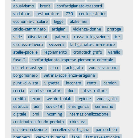
abusivismo
brexit
confartigianato-trasporti
vodafone
restauratore
730
centri-estetici
economia-circolare
legge
alzheimer
calcio-camminato
artigiani
violenza-donne
proroga
sede
diisocianati
patenti
cassa-integrazione
ice
sicurezza-lavoro
svizzera
lartigianato-che-ci-piace
stelle-padelle
regolamento
cronotachigrafo
varallo
fase-2
confartigianato-imprese-piemonte-orientale
decreto-sostegni
alpa
tachigrafo
zona-arancione
borgomanero
vetrina-eccellenza-artigiana
punti-di-vista
vignetta
incontro
rentri
camion
coccia
autotrasportatori
durc
infrastrutture
credito
expo
we-do-fablab
regione
zona-gialla
estetica
adr
covid-19
emergenza
seminario
digitale
pmi
incoming
internazionalizzazione
contributo-a-fondo-perduto
chiusura
divieti-circolazione
eccellenza-artigiana
parrucchieri
brennero
caro-carburante
fsba
fattura-elettronica