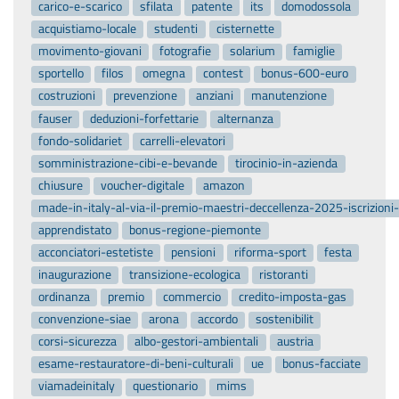
carico-e-scarico
sfilata
patente
its
domodossola
acquistiamo-locale
studenti
cisternette
movimento-giovani
fotografie
solarium
famiglie
sportello
filos
omegna
contest
bonus-600-euro
costruzioni
prevenzione
anziani
manutenzione
fauser
deduzioni-forfettarie
alternanza
fondo-solidariet
carrelli-elevatori
somministrazione-cibi-e-bevande
tirocinio-in-azienda
chiusure
voucher-digitale
amazon
made-in-italy-al-via-il-premio-maestri-deccellenza-2025-iscrizion
apprendistato
bonus-regione-piemonte
acconciatori-estetiste
pensioni
riforma-sport
festa
inaugurazione
transizione-ecologica
ristoranti
ordinanza
premio
commercio
credito-imposta-gas
convenzione-siae
arona
accordo
sostenibilit
corsi-sicurezza
albo-gestori-ambientali
austria
esame-restauratore-di-beni-culturali
ue
bonus-facciate
viamadeinitaly
questionario
mims