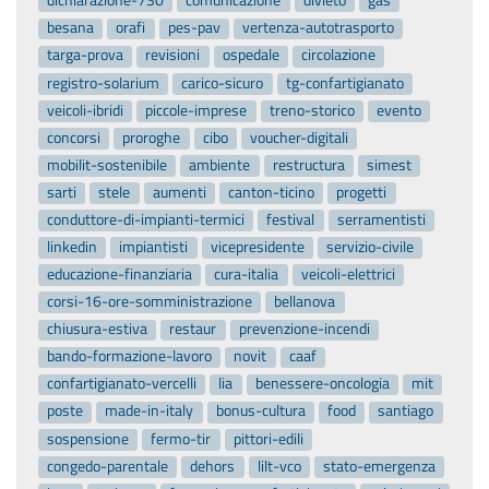
dichiarazione-730
comunicazione
divieto
gas
besana
orafi
pes-pav
vertenza-autotrasporto
targa-prova
revisioni
ospedale
circolazione
registro-solarium
carico-sicuro
tg-confartigianato
veicoli-ibridi
piccole-imprese
treno-storico
evento
concorsi
proroghe
cibo
voucher-digitali
mobilit-sostenibile
ambiente
restructura
simest
sarti
stele
aumenti
canton-ticino
progetti
conduttore-di-impianti-termici
festival
serramentisti
linkedin
impiantisti
vicepresidente
servizio-civile
educazione-finanziaria
cura-italia
veicoli-elettrici
corsi-16-ore-somministrazione
bellanova
chiusura-estiva
restaur
prevenzione-incendi
bando-formazione-lavoro
novit
caaf
confartigianato-vercelli
lia
benessere-oncologia
mit
poste
made-in-italy
bonus-cultura
food
santiago
sospensione
fermo-tir
pittori-edili
congedo-parentale
dehors
lilt-vco
stato-emergenza