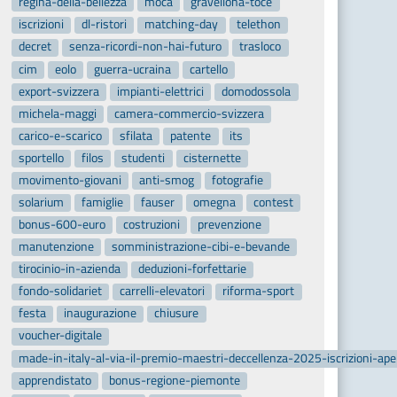
regina-della-bellezza
moca
gravellona-toce
iscrizioni
dl-ristori
matching-day
telethon
decret
senza-ricordi-non-hai-futuro
trasloco
cim
eolo
guerra-ucraina
cartello
export-svizzera
impianti-elettrici
domodossola
michela-maggi
camera-commercio-svizzera
carico-e-scarico
sfilata
patente
its
sportello
filos
studenti
cisternette
movimento-giovani
anti-smog
fotografie
solarium
famiglie
fauser
omegna
contest
bonus-600-euro
costruzioni
prevenzione
manutenzione
somministrazione-cibi-e-bevande
tirocinio-in-azienda
deduzioni-forfettarie
fondo-solidariet
carrelli-elevatori
riforma-sport
festa
inaugurazione
chiusure
voucher-digitale
made-in-italy-al-via-il-premio-maestri-deccellenza-2025-iscrizioni-ap
apprendistato
bonus-regione-piemonte