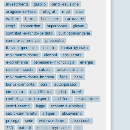
investimenti
gasolio
centri-revisione
artigiano-in-fiera
fotografi
mud
siae
welfare
fermo
benessere
carrozzerie
cenpi
convenzioni
superbonus
giovani
contributi-a-fondo-perduto
pulitintolavanderie
camera-commercio
pneumatici
italian-experience
incontri
fondartigianato
movimento-donne
elezioni
sos-estate
e-commerce
benessere-in-oncologia
energia
credito-imposta
calzolai
auto-elettriche
movimento-donne-impresa
ferie
inapa
bonus-piemonte
corsi
autoriparatori
dimidimitri
main10ance
uffici
brexit
confartigianato-trasporti
vodafone
restauratore
centri-estetici
legge
economia-circolare
calcio-camminato
artigiani
abusivismo
proroga
sede
violenza-donne
diisocianati
730
patenti
cassa-integrazione
ice