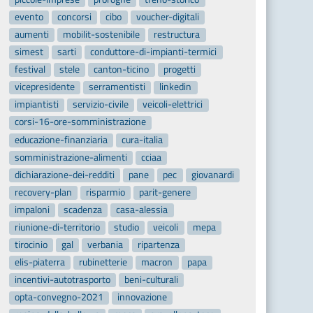
evento
concorsi
cibo
voucher-digitali
aumenti
mobilit-sostenibile
restructura
simest
sarti
conduttore-di-impianti-termici
festival
stele
canton-ticino
progetti
vicepresidente
serramentisti
linkedin
impiantisti
servizio-civile
veicoli-elettrici
corsi-16-ore-somministrazione
educazione-finanziaria
cura-italia
somministrazione-alimenti
cciaa
dichiarazione-dei-redditi
pane
pec
giovanardi
recovery-plan
risparmio
parit-genere
impaloni
scadenza
casa-alessia
riunione-di-territorio
studio
veicoli
mepa
tirocinio
gal
verbania
ripartenza
elis-piaterra
rubinetterie
macron
papa
incentivi-autotrasporto
beni-culturali
opta-convegno-2021
innovazione