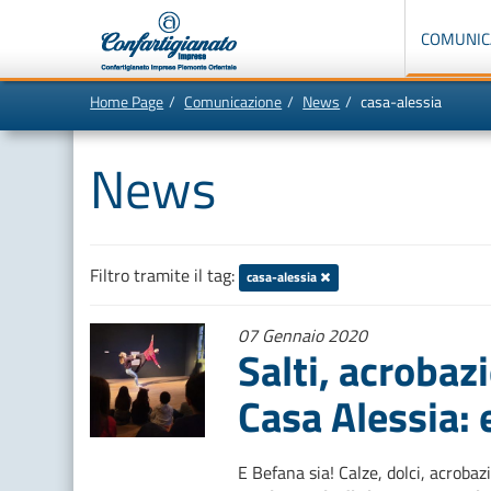
Menù
di
COMUNIC
navigazione
principale:
Home Page
Comunicazione
News
casa-alessia
Vai
In
al
questa
contenuto
pagina:
News
principale
Menù
di
navigazione
principale
[1]
Ricerca
nel
sito
Filtro tramite il tag:
casa-alessia
[2]
Contenuti
principali
07 Gennaio 2020
[5]
Salti, acrobazi
Le
ultime
novità
Casa Alessia: 
da
Confartigianato
[6]
E Befana sia! Calze, dolci, acrobaz