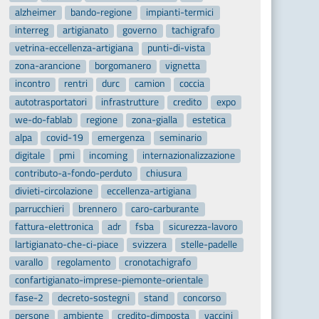
alzheimer
bando-regione
impianti-termici
interreg
artigianato
governo
tachigrafo
vetrina-eccellenza-artigiana
punti-di-vista
zona-arancione
borgomanero
vignetta
incontro
rentri
durc
camion
coccia
autotrasportatori
infrastrutture
credito
expo
we-do-fablab
regione
zona-gialla
estetica
alpa
covid-19
emergenza
seminario
digitale
pmi
incoming
internazionalizzazione
contributo-a-fondo-perduto
chiusura
divieti-circolazione
eccellenza-artigiana
parrucchieri
brennero
caro-carburante
fattura-elettronica
adr
fsba
sicurezza-lavoro
lartigianato-che-ci-piace
svizzera
stelle-padelle
varallo
regolamento
cronotachigrafo
confartigianato-imprese-piemonte-orientale
fase-2
decreto-sostegni
stand
concorso
persone
ambiente
credito-dimposta
vaccini