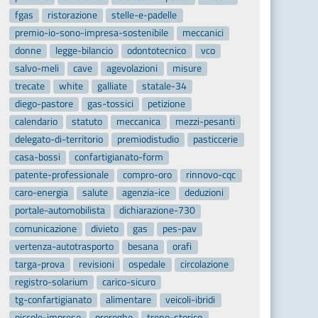
fgas
ristorazione
stelle-e-padelle
premio-io-sono-impresa-sostenibile
meccanici
donne
legge-bilancio
odontotecnico
vco
salvo-meli
cave
agevolazioni
misure
trecate
white
galliate
statale-34
diego-pastore
gas-tossici
petizione
calendario
statuto
meccanica
mezzi-pesanti
delegato-di-territorio
premiodistudio
pasticcerie
casa-bossi
confartigianato-form
patente-professionale
compro-oro
rinnovo-cqc
caro-energia
salute
agenzia-ice
deduzioni
portale-automobilista
dichiarazione-730
comunicazione
divieto
gas
pes-pav
vertenza-autotrasporto
besana
orafi
targa-prova
revisioni
ospedale
circolazione
registro-solarium
carico-sicuro
tg-confartigianato
alimentare
veicoli-ibridi
piccole-imprese
proroghe
treno-storico