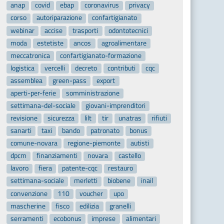
anap
covid
ebap
coronavirus
privacy
corso
autoriparazione
confartigianato
webinar
accise
trasporti
odontotecnici
moda
estetiste
ancos
agroalimentare
meccatronica
confartigianato-formazione
logistica
vercelli
decreto
contributi
cqc
assemblea
green-pass
export
aperti-per-ferie
somministrazione
settimana-del-sociale
giovani-imprenditori
revisione
sicurezza
lilt
tir
unatras
rifiuti
sanarti
taxi
bando
patronato
bonus
comune-novara
regione-piemonte
autisti
dpcm
finanziamenti
novara
castello
lavoro
fiera
patente-cqc
restauro
settimana-sociale
merletti
biobene
inail
convenzione
110
voucher
upo
mascherine
fisco
edilizia
granelli
serramenti
ecobonus
imprese
alimentari