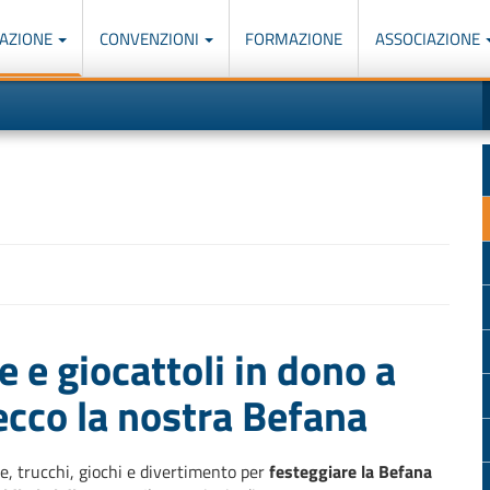
AZIONE
CONVENZIONI
FORMAZIONE
ASSOCIAZIONE
M
I
u
d
o
r
p
p
n
s
c
e e giocattoli in dono a
ecco la nostra Befana
ie, trucchi, giochi e divertimento per
festeggiare la Befana