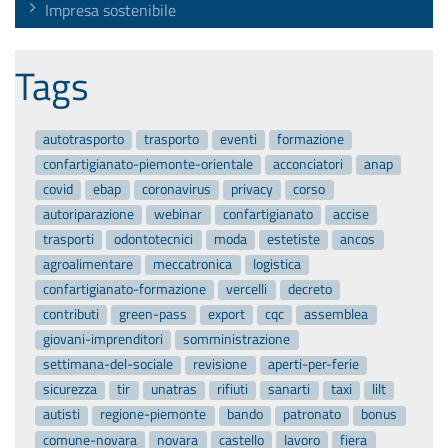
Impresa sostenibile
Tags
autotrasporto
trasporto
eventi
formazione
confartigianato-piemonte-orientale
acconciatori
anap
covid
ebap
coronavirus
privacy
corso
autoriparazione
webinar
confartigianato
accise
trasporti
odontotecnici
moda
estetiste
ancos
agroalimentare
meccatronica
logistica
confartigianato-formazione
vercelli
decreto
contributi
green-pass
export
cqc
assemblea
giovani-imprenditori
somministrazione
settimana-del-sociale
revisione
aperti-per-ferie
sicurezza
tir
unatras
rifiuti
sanarti
taxi
lilt
autisti
regione-piemonte
bando
patronato
bonus
comune-novara
novara
castello
lavoro
fiera