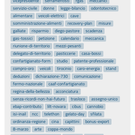
vicepresidente
serramentisti
fgas
meccanici
servizio-civile
donne
legge-bilancio
odontotecnico
alimentare
veicoli-elettrici
cave
somministrazione-alimenti
recovery-plan
misure
galliate
risparmio
diego-pastore
scadenza
gas-tossici
petizione
calendario
meccanica
riunione-di-territorio
mezzi-pesanti
delegato-di-territorio
pasticcerie
casa-bossi
confartigianato-form
studio
patente-professionale
compro-oro
veicoli
tirocinio
caro-energia
stand
deduzioni
dichiarazione-730
comunicazione
fermo-nazionale
caaf-confartigianato
regina-della-bellezza
acconciatura
senza-ricordi-non-hai-futuro
trasloco
assegno-unico
ebap-contributo
lilt-novara
cibus
cannobio
isi-inail
ncc
telethon
gelato-day
sfilata
ordinanza-regione
cina
capittini
bonus-export
8-marzo
arte
coppa-mondo