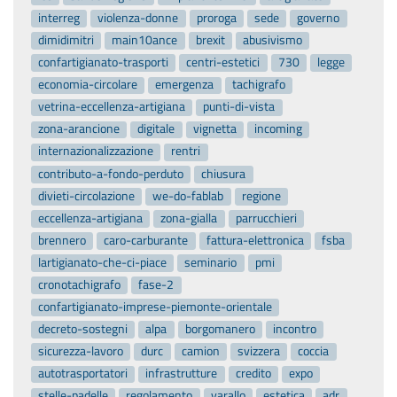
interreg
violenza-donne
proroga
sede
governo
dimidimitri
main10ance
brexit
abusivismo
confartigianato-trasporti
centri-estetici
730
legge
economia-circolare
emergenza
tachigrafo
vetrina-eccellenza-artigiana
punti-di-vista
zona-arancione
digitale
vignetta
incoming
internazionalizzazione
rentri
contributo-a-fondo-perduto
chiusura
divieti-circolazione
we-do-fablab
regione
eccellenza-artigiana
zona-gialla
parrucchieri
brennero
caro-carburante
fattura-elettronica
fsba
lartigianato-che-ci-piace
seminario
pmi
cronotachigrafo
fase-2
confartigianato-imprese-piemonte-orientale
decreto-sostegni
alpa
borgomanero
incontro
sicurezza-lavoro
durc
camion
svizzera
coccia
autotrasportatori
infrastrutture
credito
expo
stelle-padelle
regolamento
varallo
estetica
adr