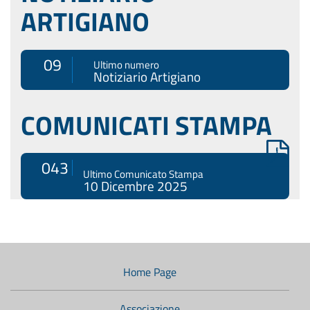
ARTIGIANO
09
Ultimo numero
Notiziario Artigiano
COMUNICATI STAMPA
043
Ultimo Comunicato Stampa
10 Dicembre 2025
Menù
di
navigazione
Home Page
secondario:
Associazione