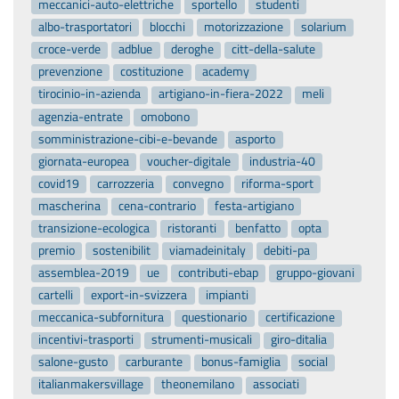
meccanici-auto-elettriche
sportello
studenti
albo-trasportatori
blocchi
motorizzazione
solarium
croce-verde
adblue
deroghe
citt-della-salute
prevenzione
costituzione
academy
tirocinio-in-azienda
artigiano-in-fiera-2022
meli
agenzia-entrate
omobono
somministrazione-cibi-e-bevande
asporto
giornata-europea
voucher-digitale
industria-40
covid19
carrozzeria
convegno
riforma-sport
mascherina
cena-contrario
festa-artigiano
transizione-ecologica
ristoranti
benfatto
opta
premio
sostenibilit
viamadeinitaly
debiti-pa
assemblea-2019
ue
contributi-ebap
gruppo-giovani
cartelli
export-in-svizzera
impianti
meccanica-subfornitura
questionario
certificazione
incentivi-trasporti
strumenti-musicali
giro-ditalia
salone-gusto
carburante
bonus-famiglia
social
italianmakersvillage
theonemilano
associati