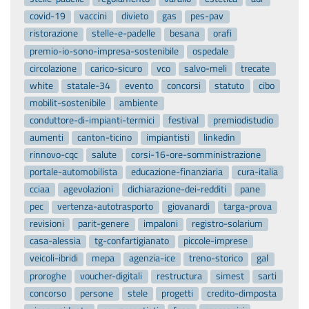
covid-19
vaccini
divieto
gas
pes-pav
ristorazione
stelle-e-padelle
besana
orafi
premio-io-sono-impresa-sostenibile
ospedale
circolazione
carico-sicuro
vco
salvo-meli
trecate
white
statale-34
evento
concorsi
statuto
cibo
mobilit-sostenibile
ambiente
conduttore-di-impianti-termici
festival
premiodistudio
aumenti
canton-ticino
impiantisti
linkedin
rinnovo-cqc
salute
corsi-16-ore-somministrazione
portale-automobilista
educazione-finanziaria
cura-italia
cciaa
agevolazioni
dichiarazione-dei-redditi
pane
pec
vertenza-autotrasporto
giovanardi
targa-prova
revisioni
parit-genere
impaloni
registro-solarium
casa-alessia
tg-confartigianato
piccole-imprese
veicoli-ibridi
mepa
agenzia-ice
treno-storico
gal
proroghe
voucher-digitali
restructura
simest
sarti
concorso
persone
stele
progetti
credito-dimposta