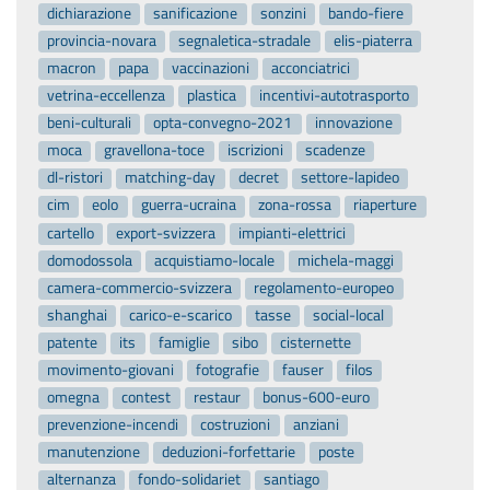
dichiarazione
sanificazione
sonzini
bando-fiere
provincia-novara
segnaletica-stradale
elis-piaterra
macron
papa
vaccinazioni
acconciatrici
vetrina-eccellenza
plastica
incentivi-autotrasporto
beni-culturali
opta-convegno-2021
innovazione
moca
gravellona-toce
iscrizioni
scadenze
dl-ristori
matching-day
decret
settore-lapideo
cim
eolo
guerra-ucraina
zona-rossa
riaperture
cartello
export-svizzera
impianti-elettrici
domodossola
acquistiamo-locale
michela-maggi
camera-commercio-svizzera
regolamento-europeo
shanghai
carico-e-scarico
tasse
social-local
patente
its
famiglie
sibo
cisternette
movimento-giovani
fotografie
fauser
filos
omegna
contest
restaur
bonus-600-euro
prevenzione-incendi
costruzioni
anziani
manutenzione
deduzioni-forfettarie
poste
alternanza
fondo-solidariet
santiago