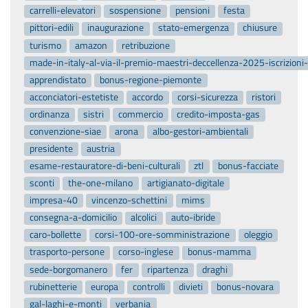
carrelli-elevatori
sospensione
pensioni
festa
pittori-edili
inaugurazione
stato-emergenza
chiusure
turismo
amazon
retribuzione
made-in-italy-al-via-il-premio-maestri-deccellenza-2025-iscrizion
apprendistato
bonus-regione-piemonte
acconciatori-estetiste
accordo
corsi-sicurezza
ristori
ordinanza
sistri
commercio
credito-imposta-gas
convenzione-siae
arona
albo-gestori-ambientali
presidente
austria
esame-restauratore-di-beni-culturali
ztl
bonus-facciate
sconti
the-one-milano
artigianato-digitale
impresa-40
vincenzo-schettini
mims
consegna-a-domicilio
alcolici
auto-ibride
caro-bollette
corsi-100-ore-somministrazione
oleggio
trasporto-persone
corso-inglese
bonus-mamma
sede-borgomanero
fer
ripartenza
draghi
rubinetterie
europa
controlli
divieti
bonus-novara
gal-laghi-e-monti
verbania