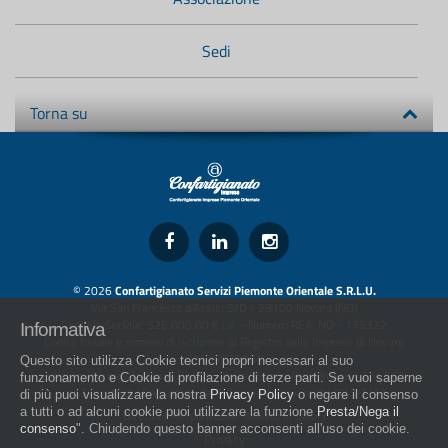
Sedi
Torna su
© 2026
Confartigianato Servizi Piemonte Orientale S.R.L.U.
Via San Francesco d'Assisi 5/D - 28100 Novara (NO)
Capitale Sociale: 526.000,00 € i.v. - Numero REA: NO - 173322
Informativa
Codice fiscale e numero di iscrizione al Registro delle Imprese di Novara
01436930034
Questo sito utilizza Cookie tecnici propri necessari al suo
artigiani.it è registrato nel Registro della Stampa Periodica con il nr. 562
funzionamento e Cookie di profilazione di terze parti. Se vuoi saperne
con Decreto del Presidente del Tribunale di Novara del 07/03/13
di più puoi visualizzare la nostra
Privacy Policy
o negare il consenso
a tutti o ad alcuni cookie puoi utilizzare la funzione
Presta/Nega il
Direttore Responsabile: Amleto Impaloni
consenso
". Chiudendo questo banner acconsenti all'uso dei cookie.
Privacy