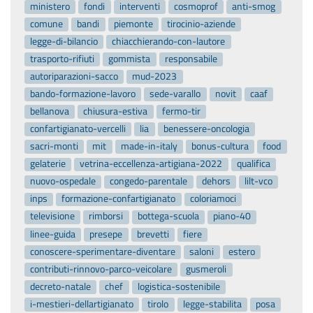
ministero
fondi
interventi
cosmoprof
anti-smog
comune
bandi
piemonte
tirocinio-aziende
legge-di-bilancio
chiacchierando-con-lautore
trasporto-rifiuti
gommista
responsabile
autoriparazioni-sacco
mud-2023
bando-formazione-lavoro
sede-varallo
novit
caaf
bellanova
chiusura-estiva
fermo-tir
confartigianato-vercelli
lia
benessere-oncologia
sacri-monti
mit
made-in-italy
bonus-cultura
food
gelaterie
vetrina-eccellenza-artigiana-2022
qualifica
nuovo-ospedale
congedo-parentale
dehors
lilt-vco
inps
formazione-confartigianato
coloriamoci
televisione
rimborsi
bottega-scuola
piano-40
linee-guida
presepe
brevetti
fiere
conoscere-sperimentare-diventare
saloni
estero
contributi-rinnovo-parco-veicolare
gusmeroli
decreto-natale
chef
logistica-sostenibile
i-mestieri-dellartigianato
tirolo
legge-stabilita
posa