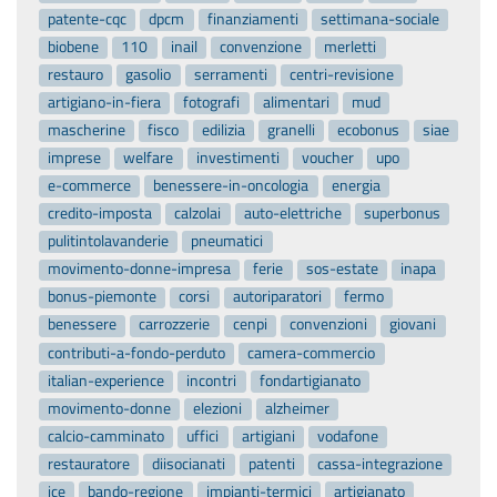
patente-cqc
dpcm
finanziamenti
settimana-sociale
biobene
110
inail
convenzione
merletti
restauro
gasolio
serramenti
centri-revisione
artigiano-in-fiera
fotografi
alimentari
mud
mascherine
fisco
edilizia
granelli
ecobonus
siae
imprese
welfare
investimenti
voucher
upo
e-commerce
benessere-in-oncologia
energia
credito-imposta
calzolai
auto-elettriche
superbonus
pulitintolavanderie
pneumatici
movimento-donne-impresa
ferie
sos-estate
inapa
bonus-piemonte
corsi
autoriparatori
fermo
benessere
carrozzerie
cenpi
convenzioni
giovani
contributi-a-fondo-perduto
camera-commercio
italian-experience
incontri
fondartigianato
movimento-donne
elezioni
alzheimer
calcio-camminato
uffici
artigiani
vodafone
restauratore
diisocianati
patenti
cassa-integrazione
ice
bando-regione
impianti-termici
artigianato