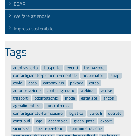
EBAP
Welfare aziendale
Impresa sostenibile
Tags
autotrasporto
trasporto
eventi
formazione
confartigianato-piemonte-orientale
acconciatori
anap
covid
ebap
coronavirus
privacy
corso
autoriparazione
confartigianato
webinar
accise
trasporti
odontotecnici
moda
estetiste
ancos
agroalimentare
meccatronica
confartigianato-formazione
logistica
vercelli
decreto
contributi
cqc
assemblea
green-pass
export
sicurezza
aperti-per-ferie
somministrazione