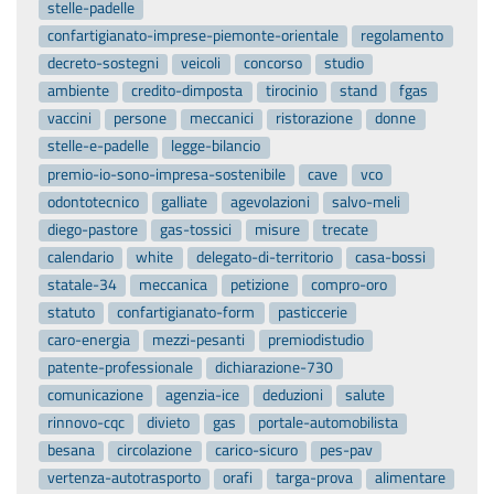
stelle-padelle
confartigianato-imprese-piemonte-orientale
regolamento
decreto-sostegni
veicoli
concorso
studio
ambiente
credito-dimposta
tirocinio
stand
fgas
vaccini
persone
meccanici
ristorazione
donne
stelle-e-padelle
legge-bilancio
premio-io-sono-impresa-sostenibile
cave
vco
odontotecnico
galliate
agevolazioni
salvo-meli
diego-pastore
gas-tossici
misure
trecate
calendario
white
delegato-di-territorio
casa-bossi
statale-34
meccanica
petizione
compro-oro
statuto
confartigianato-form
pasticcerie
caro-energia
mezzi-pesanti
premiodistudio
patente-professionale
dichiarazione-730
comunicazione
agenzia-ice
deduzioni
salute
rinnovo-cqc
divieto
gas
portale-automobilista
besana
circolazione
carico-sicuro
pes-pav
vertenza-autotrasporto
orafi
targa-prova
alimentare