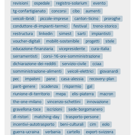
revisioni
ospedale
registro-solarium
evento
tg-confartigianato
concorsi
cibo
aumenti
veicoli-ibridi
piccole-imprese
canton-ticino
proroghe
conduttore-di-impianti-termici
festival
treno-storico
restructura
linkedin
simest
sarti
impiantisti
voucher-digitali
mobilit-sostenibile
progetti
stele
educazione-finanziaria
vicepresidente
cura-italia
serramentisti
corsi-16-ore-somministrazione
dichiarazione-dei-redditi
servizio-civile
cciaa
somministrazione-alimenti
veicoli-elettrici
giovanardi
pec
impaloni
pane
casa-alessia
recovery-plan
parit-genere
scadenza
risparmio
gal
riunione-di-territorio
mepa
elis-piaterra
macron
the-one-milano
vincenzo-schettini
innovazione
gravellona-toce
iscrizioni
sede-borgomanero
dl-ristori
matching-day
trasporto-persone
incentivi-autotrasporto
beni-culturali
cim
eolo
guerra-ucraina
verbania
cartello
export-svizzera