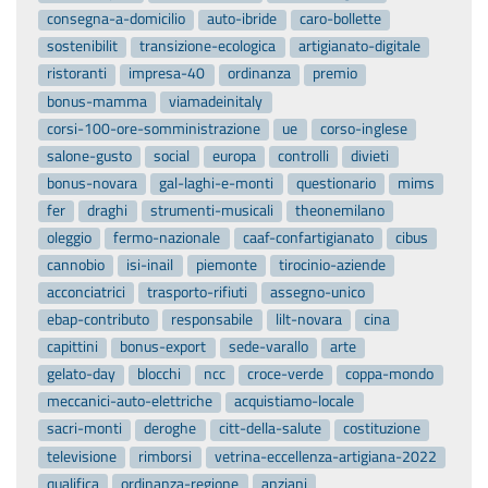
consegna-a-domicilio
auto-ibride
caro-bollette
sostenibilit
transizione-ecologica
artigianato-digitale
ristoranti
impresa-40
ordinanza
premio
bonus-mamma
viamadeinitaly
corsi-100-ore-somministrazione
ue
corso-inglese
salone-gusto
social
europa
controlli
divieti
bonus-novara
gal-laghi-e-monti
questionario
mims
fer
draghi
strumenti-musicali
theonemilano
oleggio
fermo-nazionale
caaf-confartigianato
cibus
cannobio
isi-inail
piemonte
tirocinio-aziende
acconciatrici
trasporto-rifiuti
assegno-unico
ebap-contributo
responsabile
lilt-novara
cina
capittini
bonus-export
sede-varallo
arte
gelato-day
blocchi
ncc
croce-verde
coppa-mondo
meccanici-auto-elettriche
acquistiamo-locale
sacri-monti
deroghe
citt-della-salute
costituzione
televisione
rimborsi
vetrina-eccellenza-artigiana-2022
qualifica
ordinanza-regione
anziani