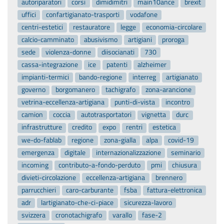
autoriparatori
corsi
dimidimitri
main10ance
brexit
uffici
confartigianato-trasporti
vodafone
centri-estetici
restauratore
legge
economia-circolare
calcio-camminato
abusivismo
artigiani
proroga
sede
violenza-donne
diisocianati
730
cassa-integrazione
ice
patenti
alzheimer
impianti-termici
bando-regione
interreg
artigianato
governo
borgomanero
tachigrafo
zona-arancione
vetrina-eccellenza-artigiana
punti-di-vista
incontro
camion
coccia
autotrasportatori
vignetta
durc
infrastrutture
credito
expo
rentri
estetica
we-do-fablab
regione
zona-gialla
alpa
covid-19
emergenza
digitale
internazionalizzazione
seminario
incoming
contributo-a-fondo-perduto
pmi
chiusura
divieti-circolazione
eccellenza-artigiana
brennero
parrucchieri
caro-carburante
fsba
fattura-elettronica
adr
lartigianato-che-ci-piace
sicurezza-lavoro
svizzera
cronotachigrafo
varallo
fase-2