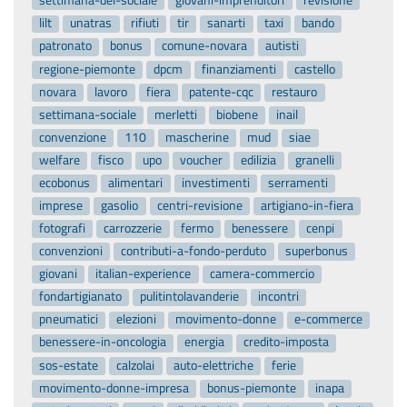
settimana-del-sociale
giovani-imprenditori
revisione
lilt
unatras
rifiuti
tir
sanarti
taxi
bando
patronato
bonus
comune-novara
autisti
regione-piemonte
dpcm
finanziamenti
castello
novara
lavoro
fiera
patente-cqc
restauro
settimana-sociale
merletti
biobene
inail
convenzione
110
mascherine
mud
siae
welfare
fisco
upo
voucher
edilizia
granelli
ecobonus
alimentari
investimenti
serramenti
imprese
gasolio
centri-revisione
artigiano-in-fiera
fotografi
carrozzerie
fermo
benessere
cenpi
convenzioni
contributi-a-fondo-perduto
superbonus
giovani
italian-experience
camera-commercio
fondartigianato
pulitintolavanderie
incontri
pneumatici
elezioni
movimento-donne
e-commerce
benessere-in-oncologia
energia
credito-imposta
sos-estate
calzolai
auto-elettriche
ferie
movimento-donne-impresa
bonus-piemonte
inapa