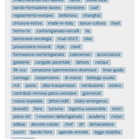
bando-formazione-lavoro
ministero
caaf
regolamento-europeo
bellanova
shanghai
chiusura-estiva
made-in-italy
bonus-cultura
food
fermo-tir
confartigianato-vercelli
lia
benessere-oncologia
mud-2023
sibo
prevenzione-incendi
inps
novit
formazione-confartigianato
coloriamoci
acconciatura
gelaterie
congedo-parentale
dehors
restaur
lilt-vco
conoscere-sperimentare-diventare
linee-guida
santiago
sospensione
8-marzo
bottega-scuola
mit
poste
albo-trasportatori
retribuzione
estero
contributi-rinnovo-parco-veicolare
gusmeroli
nuovo-ospedale
pittori-edili
stato-emergenza
brevetti
fiere
turismo
logistica-sostenibile
sistri
piano-40
i-mestieri-dellartigianato
academy
ristori
adblue
decreto-natale
chef
ztl
dichiarazione
sconti
bando-fiere
agenzia-entrate
legge-stabilita