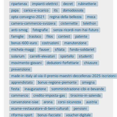
ripartenza
impianti-elettrici
decret
rubinetterie
papa
carico-e-scarico
its
domodossola
opta-convegno-2021
regina-della-bellezza
moca
camera-commercio-svizzera
cisternette
telethon
anti-smog
fotografie
senza-ricordi-non-hai-futuro
famiglie
trasloco
filos
contest
patente
bonus-600-euro
costruzioni
manutenzione
michela-maggi
fauser
sfilata
fondo-solidariet
solarium
carrelli-elevatori
sportello
studenti
movimento-giovani
deduzioni-forfettarie
chiusure
prevenzione
made-in-italy-al-via-il-premio-maestri-deccellenza-2025-iscrizion
apprendistato
bonus-regione-piemonte
omegna
festa
inaugurazione
somministrazione-cibi-e-bevande
commercio
credito-imposta-gas
tirocinio-in-azienda
convenzione-siae
arona
corsi-sicurezza
austria
esame-restauratore-di-beni-culturali
pensioni
riforma-sport
bonus-facciate
voucher-digitale