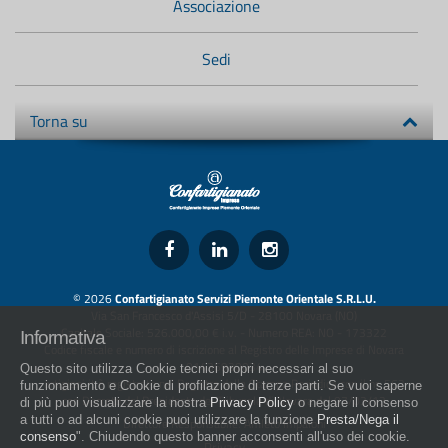
Associazione
Sedi
Torna su
© 2026
Confartigianato Servizi Piemonte Orientale S.R.L.U.
Via San Francesco d'Assisi 5/D - 28100 Novara (NO)
Capitale Sociale: 526.000,00 € i.v. - Numero REA: NO - 173322
Informativa
Codice fiscale e numero di iscrizione al Registro delle Imprese di Novara
01436930034
Questo sito utilizza Cookie tecnici propri necessari al suo
artigiani.it è registrato nel Registro della Stampa Periodica con il nr. 562
funzionamento e Cookie di profilazione di terze parti. Se vuoi saperne
con Decreto del Presidente del Tribunale di Novara del 07/03/13
di più puoi visualizzare la nostra
Privacy Policy
o negare il consenso
a tutti o ad alcuni cookie puoi utilizzare la funzione
Presta/Nega il
Direttore Responsabile: Amleto Impaloni
consenso
". Chiudendo questo banner acconsenti all'uso dei cookie.
Privacy