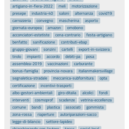
artigiano-in-fiera-2022
meli
motorizzazione
presepe
industria-40
saloni
alternanza
covid19
carrozzeria
convegno
mascherina
asporto
giornata-europea
amazon
omobono
acconciatori-estetiste
cena-contrario
festa-artigiano
benfatto
sanificazione
contributi-ebap
gruppo-giovani
sonzini
cartelli
export-in-svizzera
tirolo
impianti
accordo
debiti-pa
posa
assemblea-2019
vaccinazioni
carburante
bonus-famiglia
provincia-novara
italianmakersvillage
segnaletica-stradale
meccanica-subfornitura
opta
certificazione
incentivi-trasporti
albo-gestori-ambientali
giro-ditalia
alcolici
fondi
interventi
cosmoprof
scadenze
vetrina-eccellenza
comune
bandi
plastica
associati
gommista
zona-rossa
riaperture
autoriparazioni-sacco
legge-di-bilancio
settore-lapideo
chiacchierando-con-lautore
tasse
social-local