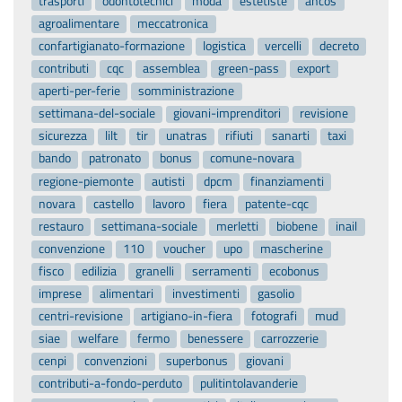
trasporti
odontotecnici
moda
estetiste
ancos
agroalimentare
meccatronica
confartigianato-formazione
logistica
vercelli
decreto
contributi
cqc
assemblea
green-pass
export
aperti-per-ferie
somministrazione
settimana-del-sociale
giovani-imprenditori
revisione
sicurezza
lilt
tir
unatras
rifiuti
sanarti
taxi
bando
patronato
bonus
comune-novara
regione-piemonte
autisti
dpcm
finanziamenti
novara
castello
lavoro
fiera
patente-cqc
restauro
settimana-sociale
merletti
biobene
inail
convenzione
110
voucher
upo
mascherine
fisco
edilizia
granelli
serramenti
ecobonus
imprese
alimentari
investimenti
gasolio
centri-revisione
artigiano-in-fiera
fotografi
mud
siae
welfare
fermo
benessere
carrozzerie
cenpi
convenzioni
superbonus
giovani
contributi-a-fondo-perduto
pulitintolavanderie