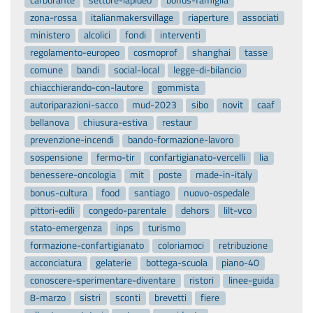
zona-rossa
italianmakersvillage
riaperture
associati
ministero
alcolici
fondi
interventi
regolamento-europeo
cosmoprof
shanghai
tasse
comune
bandi
social-local
legge-di-bilancio
chiacchierando-con-lautore
gommista
autoriparazioni-sacco
mud-2023
sibo
novit
caaf
bellanova
chiusura-estiva
restaur
prevenzione-incendi
bando-formazione-lavoro
sospensione
fermo-tir
confartigianato-vercelli
lia
benessere-oncologia
mit
poste
made-in-italy
bonus-cultura
food
santiago
nuovo-ospedale
pittori-edili
congedo-parentale
dehors
lilt-vco
stato-emergenza
inps
turismo
formazione-confartigianato
coloriamoci
retribuzione
acconciatura
gelaterie
bottega-scuola
piano-40
conoscere-sperimentare-diventare
ristori
linee-guida
8-marzo
sistri
sconti
brevetti
fiere