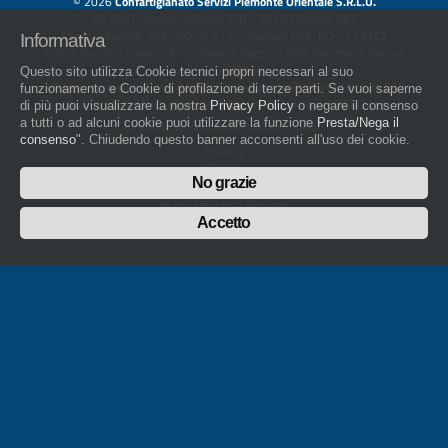
© 2026
Confartigianato Servizi Piemonte Orientale S.R.L.U.
Via San Francesco d'Assisi 5/D - 28100 Novara (NO)
Capitale Sociale: 526.000,00 € i.v. - Numero REA: NO - 173322
Informativa
Codice fiscale e numero di iscrizione al Registro delle Imprese di Novara
01436930034
Questo sito utilizza Cookie tecnici propri necessari al suo
artigiani.it è registrato nel Registro della Stampa Periodica con il nr. 562
funzionamento e Cookie di profilazione di terze parti. Se vuoi saperne
con Decreto del Presidente del Tribunale di Novara del 07/03/13
di più puoi visualizzare la nostra
Privacy Policy
o negare il consenso
a tutti o ad alcuni cookie puoi utilizzare la funzione
Presta/Nega il
Direttore Responsabile: Amleto Impaloni
consenso
". Chiudendo questo banner acconsenti all'uso dei cookie.
Privacy
Cookie
No grazie
Whistleblowing
Manuale d'uso del logo
Policy sulla Parità di genere
Accetto