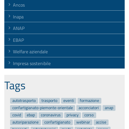
Ancos
Inapa
ANAP
EBAP
Welfare aziendale
Impresa sostenibile
Tags
autotrasporto
trasporto
eventi
formazione
confartigianato-piemonte-orientale
acconciatori
anap
covid
ebap
coronavirus
privacy
corso
autoriparazione
confartigianato
webinar
accise