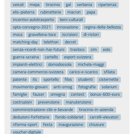
veicoli
mepa
tirocinio
gal
verbania
ripartenza
elis-piaterra
rubinetterie
macron
papa
incentivi-autotrasporto
beni-culturali
opta-convegno-2021
innovazione
regina-della-bellezza
moca
gravellona-toce
iscrizioni
dl-ristori
matching-day
telethon
decret
senza-ricordi-non-hai-futuro
trasloco
cim
eolo
guerra-ucraina
cartello
export-svizzera
impianti-elettrici
domodossola
michela-maggi
camera-commercio-svizzera
carico-e-scarico
sfilata
patente
its
sportello
filos
studenti
cisternette
movimento-giovani
anti-smog
fotografie
solarium
famiglie
fauser
omegna
contest
bonus-600-euro
costruzioni
prevenzione
manutenzione
somministrazione-cibi-e-bevande
tirocinio-in-azienda
deduzioni-forfettarie
fondo-solidariet
carrelli-elevatori
riforma-sport
festa
inaugurazione
chiusure
voucher-digitale