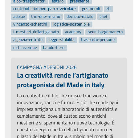
albo-trasportatori
estero
presidente
contributi-rinnovo-parco-veicolare
gusmeroli
ztl
adblue
the-one-milano
decreto-natale
chef
vincenzo-schettini
logistica-sostenibile
i-mestieri-dellartigianato
academy
sede-borgomanero
agenzia-entrate
legge-stabilita
trasporto-persone
dichiarazione
bando-fiere
CAMPAGNA ADESIONI 2026
La creatività rende l’artigianato
protagonista del Made in Italy
La creatività è il filo che unisce tradizione e
innovazione, radici e futuro. È ciò che rende ogni
impresa artigiana un laboratorio di autenticità e
cambiamento, dove si custodiscono antichi
mestieri e si sperimentano nuove tecnologie. È
questa sinergia che fa dell’artigianato uno dei
pilastri del Made in Italy, simbolo nel mondo di