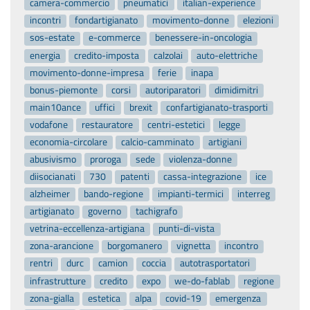
camera-commercio
pneumatici
italian-experience
incontri
fondartigianato
movimento-donne
elezioni
sos-estate
e-commerce
benessere-in-oncologia
energia
credito-imposta
calzolai
auto-elettriche
movimento-donne-impresa
ferie
inapa
bonus-piemonte
corsi
autoriparatori
dimidimitri
main10ance
uffici
brexit
confartigianato-trasporti
vodafone
restauratore
centri-estetici
legge
economia-circolare
calcio-camminato
artigiani
abusivismo
proroga
sede
violenza-donne
diisocianati
730
patenti
cassa-integrazione
ice
alzheimer
bando-regione
impianti-termici
interreg
artigianato
governo
tachigrafo
vetrina-eccellenza-artigiana
punti-di-vista
zona-arancione
borgomanero
vignetta
incontro
rentri
durc
camion
coccia
autotrasportatori
infrastrutture
credito
expo
we-do-fablab
regione
zona-gialla
estetica
alpa
covid-19
emergenza