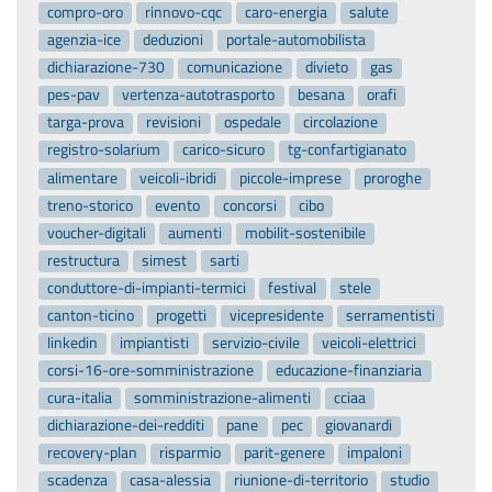
compro-oro
rinnovo-cqc
caro-energia
salute
agenzia-ice
deduzioni
portale-automobilista
dichiarazione-730
comunicazione
divieto
gas
pes-pav
vertenza-autotrasporto
besana
orafi
targa-prova
revisioni
ospedale
circolazione
registro-solarium
carico-sicuro
tg-confartigianato
alimentare
veicoli-ibridi
piccole-imprese
proroghe
treno-storico
evento
concorsi
cibo
voucher-digitali
aumenti
mobilit-sostenibile
restructura
simest
sarti
conduttore-di-impianti-termici
festival
stele
canton-ticino
progetti
vicepresidente
serramentisti
linkedin
impiantisti
servizio-civile
veicoli-elettrici
corsi-16-ore-somministrazione
educazione-finanziaria
cura-italia
somministrazione-alimenti
cciaa
dichiarazione-dei-redditi
pane
pec
giovanardi
recovery-plan
risparmio
parit-genere
impaloni
scadenza
casa-alessia
riunione-di-territorio
studio