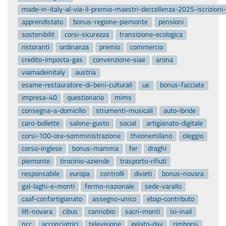
made-in-italy-al-via-il-premio-maestri-deccellenza-2025-iscrizion
apprendistato
bonus-regione-piemonte
pensioni
sostenibilit
corsi-sicurezza
transizione-ecologica
ristoranti
ordinanza
premio
commercio
credito-imposta-gas
convenzione-siae
arona
viamadeinitaly
austria
esame-restauratore-di-beni-culturali
ue
bonus-facciate
impresa-40
questionario
mims
consegna-a-domicilio
strumenti-musicali
auto-ibride
caro-bollette
salone-gusto
social
artigianato-digitale
corsi-100-ore-somministrazione
theonemilano
oleggio
corso-inglese
bonus-mamma
fer
draghi
piemonte
tirocinio-aziende
trasporto-rifiuti
responsabile
europa
controlli
divieti
bonus-novara
gal-laghi-e-monti
fermo-nazionale
sede-varallo
caaf-confartigianato
assegno-unico
ebap-contributo
lilt-novara
cibus
cannobio
sacri-monti
isi-inail
ncc
acconciatrici
televisione
gelato-day
rimborsi