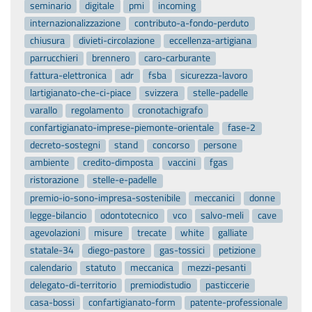
seminario
digitale
pmi
incoming
internazionalizzazione
contributo-a-fondo-perduto
chiusura
divieti-circolazione
eccellenza-artigiana
parrucchieri
brennero
caro-carburante
fattura-elettronica
adr
fsba
sicurezza-lavoro
lartigianato-che-ci-piace
svizzera
stelle-padelle
varallo
regolamento
cronotachigrafo
confartigianato-imprese-piemonte-orientale
fase-2
decreto-sostegni
stand
concorso
persone
ambiente
credito-dimposta
vaccini
fgas
ristorazione
stelle-e-padelle
premio-io-sono-impresa-sostenibile
meccanici
donne
legge-bilancio
odontotecnico
vco
salvo-meli
cave
agevolazioni
misure
trecate
white
galliate
statale-34
diego-pastore
gas-tossici
petizione
calendario
statuto
meccanica
mezzi-pesanti
delegato-di-territorio
premiodistudio
pasticcerie
casa-bossi
confartigianato-form
patente-professionale