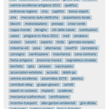
vetrina-eccellenza-artigiana-2022
qualifica
ordinanza-regione
cina
capittini
bonus-export
arte
meccanici-auto-elettriche
acquistiamo-locale
blocchi
motorizzazione
presepe
croce-verde
coppa-mondo
deroghe
citt-della-salute
costituzione
saloni
artigiano-in-fiera-2022
meli
omobono
anziani
sonzini
asporto
tirolo
giornata-europea
industria-40
posa
alternanza
covid19
carrozzeria
convegno
sanificazione
mascherina
cena-contrario
festa-artigiano
provincia-novara
segnaletica-stradale
benfatto
opta
amazon
vaccinazioni
acconciatori-estetiste
accordo
debiti-pa
vetrina-eccellenza
assemblea-2019
plastica
contributi-ebap
gruppo-giovani
cartelli
export-in-svizzera
impianti
scadenze
meccanica-subfornitura
certificazione
incentivi-trasporti
albo-gestori-ambientali
giro-ditalia
carburante
settore-lapideo
bonus-famiglia