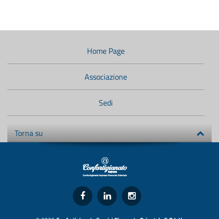
Menù
di
navigazione
Home Page
secondario:
Associazione
Sedi
Torna su