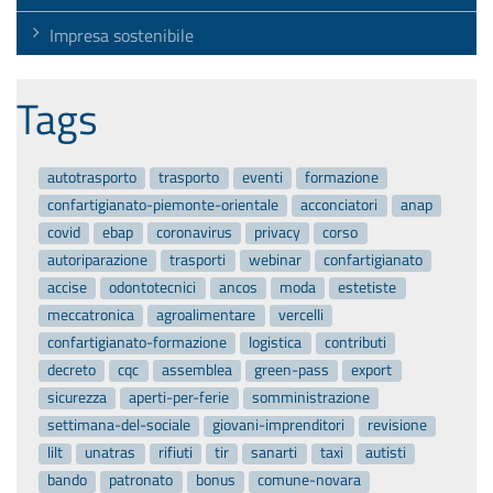
Impresa sostenibile
Tags
autotrasporto
trasporto
eventi
formazione
confartigianato-piemonte-orientale
acconciatori
anap
covid
ebap
coronavirus
privacy
corso
autoriparazione
trasporti
webinar
confartigianato
accise
odontotecnici
ancos
moda
estetiste
meccatronica
agroalimentare
vercelli
confartigianato-formazione
logistica
contributi
decreto
cqc
assemblea
green-pass
export
sicurezza
aperti-per-ferie
somministrazione
settimana-del-sociale
giovani-imprenditori
revisione
lilt
unatras
rifiuti
tir
sanarti
taxi
autisti
bando
patronato
bonus
comune-novara