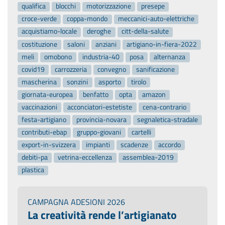
qualifica
blocchi
motorizzazione
presepe
croce-verde
coppa-mondo
meccanici-auto-elettriche
acquistiamo-locale
deroghe
citt-della-salute
costituzione
saloni
anziani
artigiano-in-fiera-2022
meli
omobono
industria-40
posa
alternanza
covid19
carrozzeria
convegno
sanificazione
mascherina
sonzini
asporto
tirolo
giornata-europea
benfatto
opta
amazon
vaccinazioni
acconciatori-estetiste
cena-contrario
festa-artigiano
provincia-novara
segnaletica-stradale
contributi-ebap
gruppo-giovani
cartelli
export-in-svizzera
impianti
scadenze
accordo
debiti-pa
vetrina-eccellenza
assemblea-2019
plastica
CAMPAGNA ADESIONI 2026
La creatività rende l’artigianato