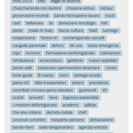
mud-2023
sibo
legge-di-bilancio
chiacchierando-con-lautore
chiusura-estiva
restaur
prevenzione-incendi
bando-formazione-lavoro
novit
caaf
bellanova
lia
benessere-oncologia
mit
poste
made-in-italy
bonus-cultura
food
santiago
sospensione
fermo-tir
confartigianato-vercelli
congedo-parentale
dehors
lilt-vco
stato-emergenza
inps
turismo
formazione-confartigianato
coloriamoci
retribuzione
acconciatura
gelaterie
nuovo-ospedale
pittori-edili
conoscere-sperimentare-diventare
ristori
linee-guida
8-marzo
sistri
bottega-scuola
piano-40
albo-trasportatori
estero
presidente
contributi-rinnovo-parco-veicolare
gusmeroli
ztl
sconti
brevetti
fiere
logistica-sostenibile
i-mestieri-dellartigianato
academy
adblue
the-one-milano
decreto-natale
chef
vincenzo-schettini
trasporto-persone
dichiarazione
bando-fiere
sede-borgomanero
agenzia-entrate