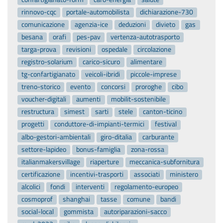
rinnovo-cqc
portale-automobilista
dichiarazione-730
comunicazione
agenzia-ice
deduzioni
divieto
gas
besana
orafi
pes-pav
vertenza-autotrasporto
targa-prova
revisioni
ospedale
circolazione
registro-solarium
carico-sicuro
alimentare
tg-confartigianato
veicoli-ibridi
piccole-imprese
treno-storico
evento
concorsi
proroghe
cibo
voucher-digitali
aumenti
mobilit-sostenibile
restructura
simest
sarti
stele
canton-ticino
progetti
conduttore-di-impianti-termici
festival
albo-gestori-ambientali
giro-ditalia
carburante
settore-lapideo
bonus-famiglia
zona-rossa
italianmakersvillage
riaperture
meccanica-subfornitura
certificazione
incentivi-trasporti
associati
ministero
alcolici
fondi
interventi
regolamento-europeo
cosmoprof
shanghai
tasse
comune
bandi
social-local
gommista
autoriparazioni-sacco