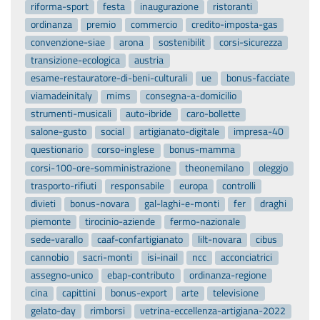
riforma-sport
festa
inaugurazione
ristoranti
ordinanza
premio
commercio
credito-imposta-gas
convenzione-siae
arona
sostenibilit
corsi-sicurezza
transizione-ecologica
austria
esame-restauratore-di-beni-culturali
ue
bonus-facciate
viamadeinitaly
mims
consegna-a-domicilio
strumenti-musicali
auto-ibride
caro-bollette
salone-gusto
social
artigianato-digitale
impresa-40
questionario
corso-inglese
bonus-mamma
corsi-100-ore-somministrazione
theonemilano
oleggio
trasporto-rifiuti
responsabile
europa
controlli
divieti
bonus-novara
gal-laghi-e-monti
fer
draghi
piemonte
tirocinio-aziende
fermo-nazionale
sede-varallo
caaf-confartigianato
lilt-novara
cibus
cannobio
sacri-monti
isi-inail
ncc
acconciatrici
assegno-unico
ebap-contributo
ordinanza-regione
cina
capittini
bonus-export
arte
televisione
gelato-day
rimborsi
vetrina-eccellenza-artigiana-2022