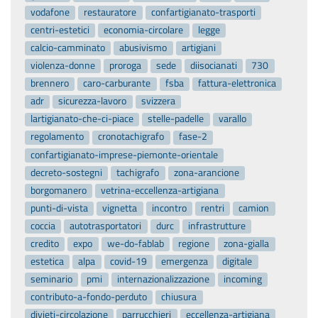
vodafone
restauratore
confartigianato-trasporti
centri-estetici
economia-circolare
legge
calcio-camminato
abusivismo
artigiani
violenza-donne
proroga
sede
diisocianati
730
brennero
caro-carburante
fsba
fattura-elettronica
adr
sicurezza-lavoro
svizzera
lartigianato-che-ci-piace
stelle-padelle
varallo
regolamento
cronotachigrafo
fase-2
confartigianato-imprese-piemonte-orientale
decreto-sostegni
tachigrafo
zona-arancione
borgomanero
vetrina-eccellenza-artigiana
punti-di-vista
vignetta
incontro
rentri
camion
coccia
autotrasportatori
durc
infrastrutture
credito
expo
we-do-fablab
regione
zona-gialla
estetica
alpa
covid-19
emergenza
digitale
seminario
pmi
internazionalizzazione
incoming
contributo-a-fondo-perduto
chiusura
divieti-circolazione
parrucchieri
eccellenza-artigiana