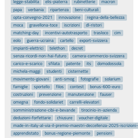
legge-stabilita
elis-piaterra
rubinetterie
macron
papa
verbania
ripartenza
beni-culturali
opta-convegno-2021
innovazione
regina-della-bellezza
moca
gravellona-toce
iscrizioni
dl-ristori
matching-day
incentivi-autotrasporto
trasloco
cim
eolo
guerra-ucraina
cartello
export-svizzera
impianti-elettrici
telethon
decret
senza-ricordi-non-hai-futuro
camera-commercio-svizzera
carico-e-scarico
sfilata
patente
its
domodossola
michela-maggi
studenti
cisternette
movimento-giovani
anti-smog
fotografie
solarium
famiglie
sportello
filos
contest
bonus-600-euro
costruzioni
prevenzione
manutenzione
fauser
omegna
fondo-solidariet
carrelli-elevatori
somministrazione-cibi-e-bevande
tirocinio-in-azienda
deduzioni-forfettarie
chiusure
voucher-digitale
made-in-italy-al-via-il-premio-maestri-deccellenza-2025-iscrizion
apprendistato
bonus-regione-piemonte
pensioni