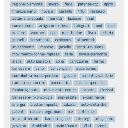
regione-piemonte
lavoro
fiera
patente-cqc
dpcm
finanziamenti
novara
castello
110
restauro
settimana-sociale
merletti
biobene
inail
convenzione
artigiano-in-fiera
fotografi
mud
siae
welfare
voucher
upo
mascherine
fisco
edilizia
granelli
serramenti
ecobonus
alimentari
investimenti
imprese
gasolio
centri-revisione
movimento-donne-impresa
ferie
bonus-piemonte
inapa
autoriparatori
corsi
carrozzerie
fermo
benessere
cenpi
convenzioni
superbonus
contributi-a-fondo-perduto
giovani
pulitintolavanderie
camera-commercio
pneumatici
italian-experience
fondartigianato
movimento-donne
incontri
elezioni
benessere-in-oncologia
sos-estate
e-commerce
energia
credito-imposta
calzolai
auto-elettriche
patenti
cassa-integrazione
ice
alzheimer
impianti-termici
bando-regione
interreg
artigianato
governo
dimidimitri
main10ance
uffici
brexit