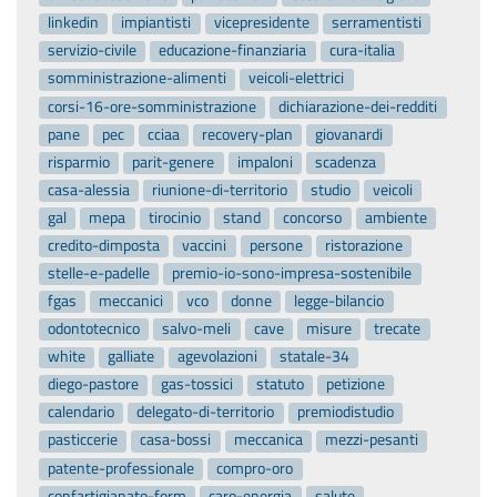
linkedin
impiantisti
vicepresidente
serramentisti
servizio-civile
educazione-finanziaria
cura-italia
somministrazione-alimenti
veicoli-elettrici
corsi-16-ore-somministrazione
dichiarazione-dei-redditi
pane
pec
cciaa
recovery-plan
giovanardi
risparmio
parit-genere
impaloni
scadenza
casa-alessia
riunione-di-territorio
studio
veicoli
gal
mepa
tirocinio
stand
concorso
ambiente
credito-dimposta
vaccini
persone
ristorazione
stelle-e-padelle
premio-io-sono-impresa-sostenibile
fgas
meccanici
vco
donne
legge-bilancio
odontotecnico
salvo-meli
cave
misure
trecate
white
galliate
agevolazioni
statale-34
diego-pastore
gas-tossici
statuto
petizione
calendario
delegato-di-territorio
premiodistudio
pasticcerie
casa-bossi
meccanica
mezzi-pesanti
patente-professionale
compro-oro
confartigianato-form
caro-energia
salute