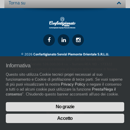
Torna su
© 2026
Confartigianato Servizi Piemonte Orientale S.R.L.U.
Via San Francesco d'Assisi 5/D - 28100 Novara (NO)
Capitale Sociale: 526.000,00 € i.v. - Numero REA: NO - 173322
Informativa
Codice fiscale e numero di iscrizione al Registro delle Imprese di Novara
01436930034
Questo sito utilizza Cookie tecnici propri necessari al suo
artigiani.it è registrato nel Registro della Stampa Periodica con il nr. 562
funzionamento e Cookie di profilazione di terze parti. Se vuoi saperne
con Decreto del Presidente del Tribunale di Novara del 07/03/13
di più puoi visualizzare la nostra
Privacy Policy
o negare il consenso
a tutti o ad alcuni cookie puoi utilizzare la funzione
Presta/Nega il
Direttore Responsabile: Amleto Impaloni
consenso
". Chiudendo questo banner acconsenti all'uso dei cookie.
Privacy
Cookie
No grazie
Whistleblowing
Manuale d'uso del logo
Policy sulla Parità di genere
Accetto