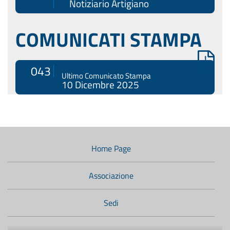
Notiziario Artigiano
COMUNICATI STAMPA
043
Ultimo Comunicato Stampa
10 Dicembre 2025
Menù
di
navigazione
Home Page
secondario:
Associazione
Sedi