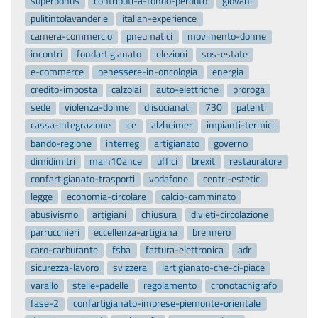
superbonus
contributi-a-fondo-perduto
giovani
pulitintolavanderie
italian-experience
camera-commercio
pneumatici
movimento-donne
incontri
fondartigianato
elezioni
sos-estate
e-commerce
benessere-in-oncologia
energia
credito-imposta
calzolai
auto-elettriche
proroga
sede
violenza-donne
diisocianati
730
patenti
cassa-integrazione
ice
alzheimer
impianti-termici
bando-regione
interreg
artigianato
governo
dimidimitri
main10ance
uffici
brexit
restauratore
confartigianato-trasporti
vodafone
centri-estetici
legge
economia-circolare
calcio-camminato
abusivismo
artigiani
chiusura
divieti-circolazione
parrucchieri
eccellenza-artigiana
brennero
caro-carburante
fsba
fattura-elettronica
adr
sicurezza-lavoro
svizzera
lartigianato-che-ci-piace
varallo
stelle-padelle
regolamento
cronotachigrafo
fase-2
confartigianato-imprese-piemonte-orientale