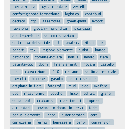
meccatronica
agroalimentare
vercelli
confartigianato-formazione
logistica
contributi
decreto
cqc
assemblea
green-pass
export
revisione
giovani-imprenditori
sicurezza
aperti-per-ferie
somministrazione
settimana-del-sociale
lilt
unatras
rifiuti
tir
sanarti
taxi
regione-piemonte
autisti
bando
patronato
comune-novara
bonus
lavoro
fiera
patente-cqc
dpcm
finanziamenti
novara
castello
inail
convenzione
110
restauro
settimana-sociale
merletti
biobene
gasolio
centri-revisione
artigiano-in-fiera
fotografi
mud
siae
welfare
upo
mascherine
voucher
fisco
edilizia
granelli
serramenti
ecobonus
investimenti
imprese
alimentari
movimento-donne-impresa
ferie
bonus-piemonte
inapa
autoriparatori
corsi
carrozzerie
fermo
benessere
cenpi
convenzioni