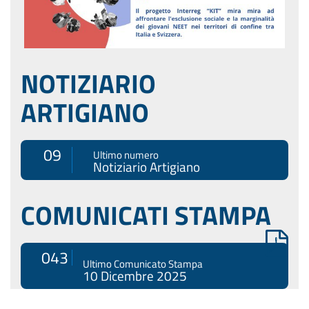
NOTIZIARIO
ARTIGIANO
09
Ultimo numero
Notiziario Artigiano
COMUNICATI STAMPA
043
Ultimo Comunicato Stampa
10 Dicembre 2025