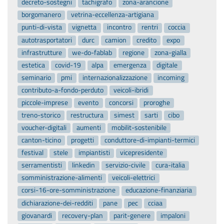
decreto-sostegni
tachigrafo
zona-arancione
borgomanero
vetrina-eccellenza-artigiana
punti-di-vista
vignetta
incontro
rentri
coccia
autotrasportatori
durc
camion
credito
expo
infrastrutture
we-do-fablab
regione
zona-gialla
estetica
covid-19
alpa
emergenza
digitale
seminario
pmi
internazionalizzazione
incoming
contributo-a-fondo-perduto
veicoli-ibridi
piccole-imprese
evento
concorsi
proroghe
treno-storico
restructura
simest
sarti
cibo
voucher-digitali
aumenti
mobilit-sostenibile
canton-ticino
progetti
conduttore-di-impianti-termici
festival
stele
impiantisti
vicepresidente
serramentisti
linkedin
servizio-civile
cura-italia
somministrazione-alimenti
veicoli-elettrici
corsi-16-ore-somministrazione
educazione-finanziaria
dichiarazione-dei-redditi
pane
pec
cciaa
giovanardi
recovery-plan
parit-genere
impaloni