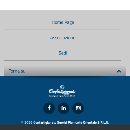
Menù
di
navigazione
Home Page
secondario:
Associazione
Sedi
Torna su
© 2026
Confartigianato Servizi Piemonte Orientale S.R.L.U.
Via San Francesco d'Assisi 5/D - 28100 Novara (NO)