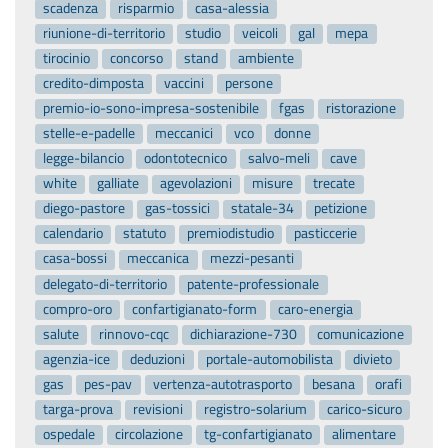
scadenza
risparmio
casa-alessia
riunione-di-territorio
studio
veicoli
gal
mepa
tirocinio
concorso
stand
ambiente
credito-dimposta
vaccini
persone
premio-io-sono-impresa-sostenibile
fgas
ristorazione
stelle-e-padelle
meccanici
vco
donne
legge-bilancio
odontotecnico
salvo-meli
cave
white
galliate
agevolazioni
misure
trecate
diego-pastore
gas-tossici
statale-34
petizione
calendario
statuto
premiodistudio
pasticcerie
casa-bossi
meccanica
mezzi-pesanti
delegato-di-territorio
patente-professionale
compro-oro
confartigianato-form
caro-energia
salute
rinnovo-cqc
dichiarazione-730
comunicazione
agenzia-ice
deduzioni
portale-automobilista
divieto
gas
pes-pav
vertenza-autotrasporto
besana
orafi
targa-prova
revisioni
registro-solarium
carico-sicuro
ospedale
circolazione
tg-confartigianato
alimentare