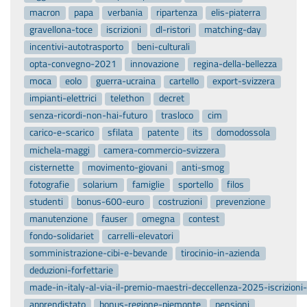
macron
papa
verbania
ripartenza
elis-piaterra
gravellona-toce
iscrizioni
dl-ristori
matching-day
incentivi-autotrasporto
beni-culturali
opta-convegno-2021
innovazione
regina-della-bellezza
moca
eolo
guerra-ucraina
cartello
export-svizzera
impianti-elettrici
telethon
decret
senza-ricordi-non-hai-futuro
trasloco
cim
carico-e-scarico
sfilata
patente
its
domodossola
michela-maggi
camera-commercio-svizzera
cisternette
movimento-giovani
anti-smog
fotografie
solarium
famiglie
sportello
filos
studenti
bonus-600-euro
costruzioni
prevenzione
manutenzione
fauser
omegna
contest
fondo-solidariet
carrelli-elevatori
somministrazione-cibi-e-bevande
tirocinio-in-azienda
deduzioni-forfettarie
made-in-italy-al-via-il-premio-maestri-deccellenza-2025-iscrizion
apprendistato
bonus-regione-piemonte
pensioni