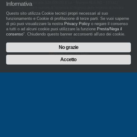
Capitale Sociale: 526.000,00 € i.v. - Numero REA: NO - 173322
Informativa
Codice fiscale e numero di iscrizione al Registro delle Imprese di Novara
01436930034
Questo sito utilizza Cookie tecnici propri necessari al suo
artigiani.it è registrato nel Registro della Stampa Periodica con il nr. 562
funzionamento e Cookie di profilazione di terze parti. Se vuoi saperne
con Decreto del Presidente del Tribunale di Novara del 07/03/13
di più puoi visualizzare la nostra
Privacy Policy
o negare il consenso
a tutti o ad alcuni cookie puoi utilizzare la funzione
Presta/Nega il
Direttore Responsabile: Amleto Impaloni
consenso
". Chiudendo questo banner acconsenti all'uso dei cookie.
Privacy
Cookie
No grazie
Whistleblowing
Manuale d'uso del logo
Policy sulla Parità di genere
Accetto