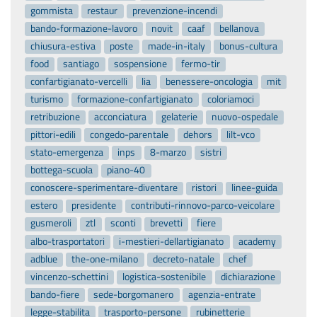
gommista
restaur
prevenzione-incendi
bando-formazione-lavoro
novit
caaf
bellanova
chiusura-estiva
poste
made-in-italy
bonus-cultura
food
santiago
sospensione
fermo-tir
confartigianato-vercelli
lia
benessere-oncologia
mit
turismo
formazione-confartigianato
coloriamoci
retribuzione
acconciatura
gelaterie
nuovo-ospedale
pittori-edili
congedo-parentale
dehors
lilt-vco
stato-emergenza
inps
8-marzo
sistri
bottega-scuola
piano-40
conoscere-sperimentare-diventare
ristori
linee-guida
estero
presidente
contributi-rinnovo-parco-veicolare
gusmeroli
ztl
sconti
brevetti
fiere
albo-trasportatori
i-mestieri-dellartigianato
academy
adblue
the-one-milano
decreto-natale
chef
vincenzo-schettini
logistica-sostenibile
dichiarazione
bando-fiere
sede-borgomanero
agenzia-entrate
legge-stabilita
trasporto-persone
rubinetterie