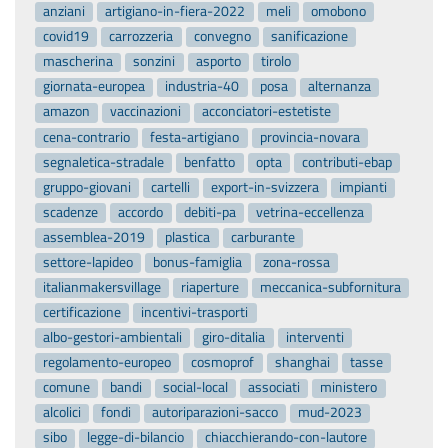
anziani
artigiano-in-fiera-2022
meli
omobono
covid19
carrozzeria
convegno
sanificazione
mascherina
sonzini
asporto
tirolo
giornata-europea
industria-40
posa
alternanza
amazon
vaccinazioni
acconciatori-estetiste
cena-contrario
festa-artigiano
provincia-novara
segnaletica-stradale
benfatto
opta
contributi-ebap
gruppo-giovani
cartelli
export-in-svizzera
impianti
scadenze
accordo
debiti-pa
vetrina-eccellenza
assemblea-2019
plastica
carburante
settore-lapideo
bonus-famiglia
zona-rossa
italianmakersvillage
riaperture
meccanica-subfornitura
certificazione
incentivi-trasporti
albo-gestori-ambientali
giro-ditalia
interventi
regolamento-europeo
cosmoprof
shanghai
tasse
comune
bandi
social-local
associati
ministero
alcolici
fondi
autoriparazioni-sacco
mud-2023
sibo
legge-di-bilancio
chiacchierando-con-lautore