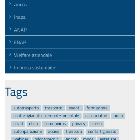
Ancos
Inapa
ANAP
EBAP
Welfare aziendale
Impresa sostenibile
Tags
autotrasporto
trasporto
eventi
formazione
confartigianato-piemonte-orientale
acconciatori
anap
covid
ebap
coronavirus
privacy
corso
autoriparazione
accise
trasporti
confartigianato
webinar
odontotecnici
ancos
moda
estetiste