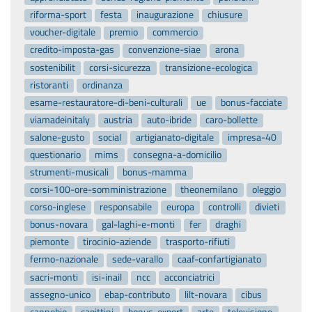
riforma-sport
festa
inaugurazione
chiusure
voucher-digitale
premio
commercio
credito-imposta-gas
convenzione-siae
arona
sostenibilit
corsi-sicurezza
transizione-ecologica
ristoranti
ordinanza
esame-restauratore-di-beni-culturali
ue
bonus-facciate
viamadeinitaly
austria
auto-ibride
caro-bollette
salone-gusto
social
artigianato-digitale
impresa-40
questionario
mims
consegna-a-domicilio
strumenti-musicali
bonus-mamma
corsi-100-ore-somministrazione
theonemilano
oleggio
corso-inglese
responsabile
europa
controlli
divieti
bonus-novara
gal-laghi-e-monti
fer
draghi
piemonte
tirocinio-aziende
trasporto-rifiuti
fermo-nazionale
sede-varallo
caaf-confartigianato
sacri-monti
isi-inail
ncc
acconciatrici
assegno-unico
ebap-contributo
lilt-novara
cibus
cannobio
capittini
bonus-export
arte
televisione