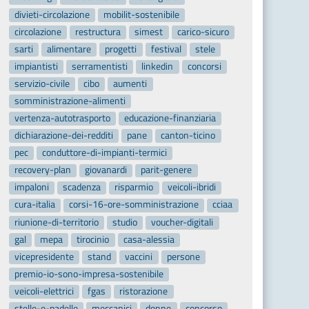
divieti-circolazione
mobilit-sostenibile
circolazione
restructura
simest
carico-sicuro
sarti
alimentare
progetti
festival
stele
impiantisti
serramentisti
linkedin
concorsi
servizio-civile
cibo
aumenti
somministrazione-alimenti
vertenza-autotrasporto
educazione-finanziaria
dichiarazione-dei-redditi
pane
canton-ticino
pec
conduttore-di-impianti-termici
recovery-plan
giovanardi
parit-genere
impaloni
scadenza
risparmio
veicoli-ibridi
cura-italia
corsi-16-ore-somministrazione
cciaa
riunione-di-territorio
studio
voucher-digitali
gal
mepa
tirocinio
casa-alessia
vicepresidente
stand
vaccini
persone
premio-io-sono-impresa-sostenibile
veicoli-elettrici
fgas
ristorazione
stelle-e-padelle
meccanici
donne
concorso