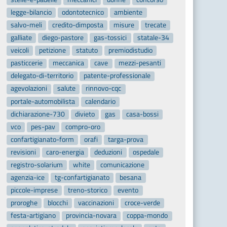
legge-bilancio
odontotecnico
ambiente
salvo-meli
credito-dimposta
misure
trecate
galliate
diego-pastore
gas-tossici
statale-34
veicoli
petizione
statuto
premiodistudio
pasticcerie
meccanica
cave
mezzi-pesanti
delegato-di-territorio
patente-professionale
agevolazioni
salute
rinnovo-cqc
portale-automobilista
calendario
dichiarazione-730
divieto
gas
casa-bossi
vco
pes-pav
compro-oro
confartigianato-form
orafi
targa-prova
revisioni
caro-energia
deduzioni
ospedale
registro-solarium
white
comunicazione
agenzia-ice
tg-confartigianato
besana
piccole-imprese
treno-storico
evento
proroghe
blocchi
vaccinazioni
croce-verde
festa-artigiano
provincia-novara
coppa-mondo