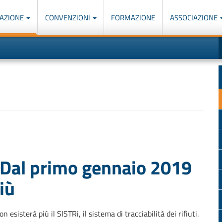
AZIONE
CONVENZIONI
FORMAZIONE
ASSOCIAZIONE
M
I
u
d
o
r
p
p
n
s
c
 Dal primo gennaio 2019
iù
esisterà più il SISTRi, il sistema di tracciabilità dei rifiuti.