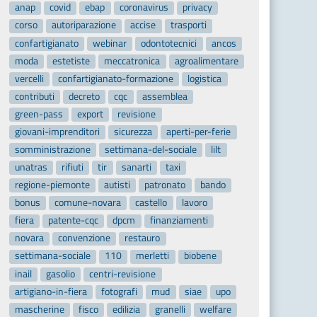
anap
covid
ebap
coronavirus
privacy
corso
autoriparazione
accise
trasporti
confartigianato
webinar
odontotecnici
ancos
moda
estetiste
meccatronica
agroalimentare
vercelli
confartigianato-formazione
logistica
contributi
decreto
cqc
assemblea
green-pass
export
revisione
giovani-imprenditori
sicurezza
aperti-per-ferie
somministrazione
settimana-del-sociale
lilt
unatras
rifiuti
tir
sanarti
taxi
regione-piemonte
autisti
patronato
bando
bonus
comune-novara
castello
lavoro
fiera
patente-cqc
dpcm
finanziamenti
novara
convenzione
restauro
settimana-sociale
110
merletti
biobene
inail
gasolio
centri-revisione
artigiano-in-fiera
fotografi
mud
siae
upo
mascherine
fisco
edilizia
granelli
welfare