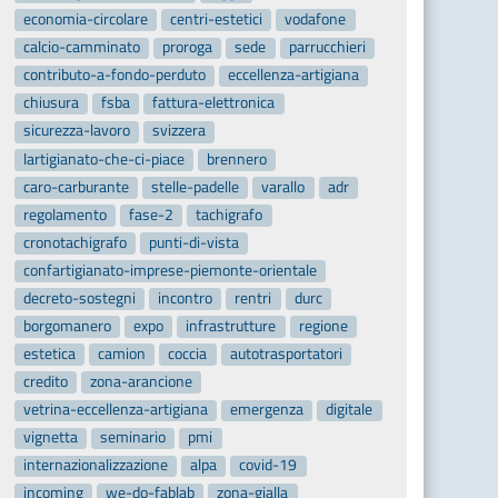
economia-circolare
centri-estetici
vodafone
calcio-camminato
proroga
sede
parrucchieri
contributo-a-fondo-perduto
eccellenza-artigiana
chiusura
fsba
fattura-elettronica
sicurezza-lavoro
svizzera
lartigianato-che-ci-piace
brennero
caro-carburante
stelle-padelle
varallo
adr
regolamento
fase-2
tachigrafo
cronotachigrafo
punti-di-vista
confartigianato-imprese-piemonte-orientale
decreto-sostegni
incontro
rentri
durc
borgomanero
expo
infrastrutture
regione
estetica
camion
coccia
autotrasportatori
credito
zona-arancione
vetrina-eccellenza-artigiana
emergenza
digitale
vignetta
seminario
pmi
internazionalizzazione
alpa
covid-19
incoming
we-do-fablab
zona-gialla