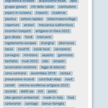
segnaletica-stradale
acquistiamo-locale
opta
gruppo-giovani
citt-della-salute
costituzione
export-in-svizzera
impianti
scadenze
plastica
settore-lapideo
italianmakersvillage
riaperture
anziani
meccanica-subfornitura
incentivi-trasporti
artigiano-in-fiera-2022
giro-ditalia
fondi
interventi
regolamento-europeo
shanghai
alternanza
tasse
covid19
social-local
carrozzeria
convegno
ministero
asporto
gommista
benfatto
mud-2023
sibo
amazon
acconciatori-estetiste
legge-di-bilancio
cena-contrario
assemblea-2019
restaur
prevenzione-incendi
contributi-ebap
novit
cartelli
vetrina-eccellenza-artigiana-2022
accordo
debiti-pa
mit
poste
albo-gestori-ambientali
made-in-italy
food
carburante
santiago
bonus-famiglia