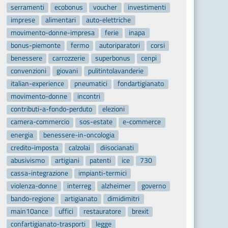
serramenti
ecobonus
voucher
investimenti
imprese
alimentari
auto-elettriche
movimento-donne-impresa
ferie
inapa
bonus-piemonte
fermo
autoriparatori
corsi
benessere
carrozzerie
superbonus
cenpi
convenzioni
giovani
pulitintolavanderie
italian-experience
pneumatici
fondartigianato
movimento-donne
incontri
contributi-a-fondo-perduto
elezioni
camera-commercio
sos-estate
e-commerce
energia
benessere-in-oncologia
credito-imposta
calzolai
diisocianati
abusivismo
artigiani
patenti
ice
730
cassa-integrazione
impianti-termici
violenza-donne
interreg
alzheimer
governo
bando-regione
artigianato
dimidimitri
main10ance
uffici
restauratore
brexit
confartigianato-trasporti
legge