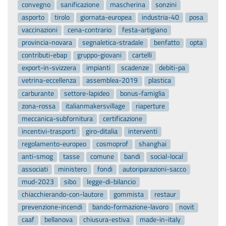
convegno
sanificazione
mascherina
sonzini
asporto
tirolo
giornata-europea
industria-40
posa
vaccinazioni
cena-contrario
festa-artigiano
provincia-novara
segnaletica-stradale
benfatto
opta
contributi-ebap
gruppo-giovani
cartelli
export-in-svizzera
impianti
scadenze
debiti-pa
vetrina-eccellenza
assemblea-2019
plastica
carburante
settore-lapideo
bonus-famiglia
zona-rossa
italianmakersvillage
riaperture
meccanica-subfornitura
certificazione
incentivi-trasporti
giro-ditalia
interventi
regolamento-europeo
cosmoprof
shanghai
anti-smog
tasse
comune
bandi
social-local
associati
ministero
fondi
autoriparazioni-sacco
mud-2023
sibo
legge-di-bilancio
chiacchierando-con-lautore
gommista
restaur
prevenzione-incendi
bando-formazione-lavoro
novit
caaf
bellanova
chiusura-estiva
made-in-italy