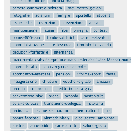
acquistiamo-locale
michela-maggi
camera-commercio-svizzera
movimento-giovani
fotografie
solarium
famiglie
sportello
studenti
cisternette
costruzioni
prevenzione
anziani
manutenzione
fauser
filos
omegna
contest
bonus-600-euro
fondo-solidariet
carrelli-elevatori
somministrazione-cibi-e-bevande
tirocinio-in-azienda
deduzioni-forfettarie
alternanza
made-in-italy-al-via-il-premio-maestri-deccellenza-2025-iscrizion
apprendistato
bonus-regione-piemonte
acconciatori-estetiste
pensioni
riforma-sport
festa
inaugurazione
chiusure
voucher-digitale
amazon
premio
commercio
credito-imposta-gas
convenzione-siae
arona
accordo
sostenibilit
corsi-sicurezza
transizione-ecologica
ristoranti
ordinanza
esame-restauratore-di-beni-culturali
ue
bonus-facciate
viamadeinitaly
albo-gestori-ambientali
austria
auto-ibride
caro-bollette
salone-gusto