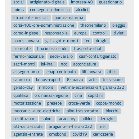
social
artigianato-digitale
impresa-40
questionario
mims
consegna-a-domicilio
alcolici
strumenti-musicali
bonus-mamma
corsi-100-ore-somministrazione
theonemilano
oleggio
corso-inglese
responsabile
europa
controlli
divieti
bonus-novara
gal-laghi-e-monti
fer
draghi
piemonte
tirocinio-aziende
trasporto-rifiuti
fermo-nazionale
sede-varallo
caaf-confartigianato
sacri-monti
isi-inail
ncc
acconciatura
assegno-unico
ebap-contributo
lilt-novara
cibus
cannobio
bonus-export
8-marzo
arte
televisione
gelato-day
rimborsi
vetrina-eccellenza-artigiana-2022
qualifica
ordinanza-regione
cina
capittini
motorizzazione
presepe
croce-verde
coppa-mondo
meccanici-auto-elettriche
albo-trasportatori
blocchi
costituzione
saloni
academy
adblue
deroghe
citt-della-salute
artigiano-in-fiera-2022
meli
agenzia-entrate
omobono
covid19
carrozzeria