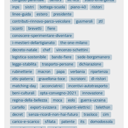
inps
sistri
bottega-scuola
piano-40
ristori
linee-guida
estero
presidente
contributi-rinnovo-parco-veicolare
gusmeroli
ztl
sconti
brevetti
fiere
conoscere-sperimentare-diventare
i-mestieri-dellartigianato
the-one-milano
decreto-natale
chef
vincenzo-schettini
logistica-sostenibile
bando-fiere
sede-borgomanero
legge-stabilita
trasporto-persone
dichiarazione
rubinetterie
macron
papa
verbania
ripartenza
elis-piaterra
gravellona-toce
iscrizioni
dl-ristori
matching-day
acconciatrici
incentivi-autotrasporto
beni-culturali
opta-convegno-2021
innovazione
regina-della-bellezza
moca
eolo
guerra-ucraina
cartello
export-svizzera
impianti-elettrici
telethon
decret
senza-ricordi-non-hai-futuro
trasloco
cim
carico-e-scarico
sfilata
patente
its
domodossola