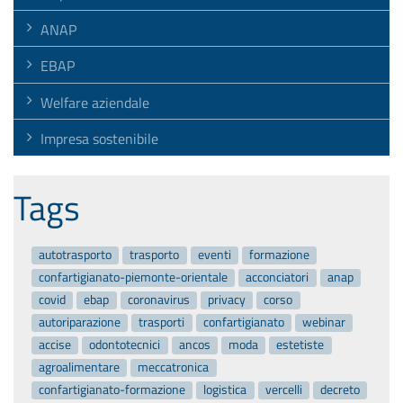
ANAP
EBAP
Welfare aziendale
Impresa sostenibile
Tags
autotrasporto
trasporto
eventi
formazione
confartigianato-piemonte-orientale
acconciatori
anap
covid
ebap
coronavirus
privacy
corso
autoriparazione
trasporti
confartigianato
webinar
accise
odontotecnici
ancos
moda
estetiste
agroalimentare
meccatronica
confartigianato-formazione
logistica
vercelli
decreto