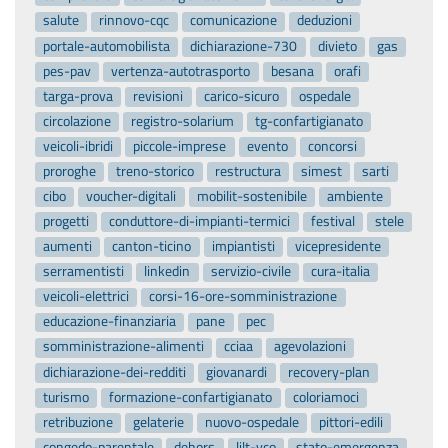
salute
rinnovo-cqc
comunicazione
deduzioni
portale-automobilista
dichiarazione-730
divieto
gas
pes-pav
vertenza-autotrasporto
besana
orafi
targa-prova
revisioni
carico-sicuro
ospedale
circolazione
registro-solarium
tg-confartigianato
veicoli-ibridi
piccole-imprese
evento
concorsi
proroghe
treno-storico
restructura
simest
sarti
cibo
voucher-digitali
mobilit-sostenibile
ambiente
progetti
conduttore-di-impianti-termici
festival
stele
aumenti
canton-ticino
impiantisti
vicepresidente
serramentisti
linkedin
servizio-civile
cura-italia
veicoli-elettrici
corsi-16-ore-somministrazione
educazione-finanziaria
pane
pec
somministrazione-alimenti
cciaa
agevolazioni
dichiarazione-dei-redditi
giovanardi
recovery-plan
turismo
formazione-confartigianato
coloriamoci
retribuzione
gelaterie
nuovo-ospedale
pittori-edili
congedo-parentale
dehors
lilt-vco
stato-emergenza