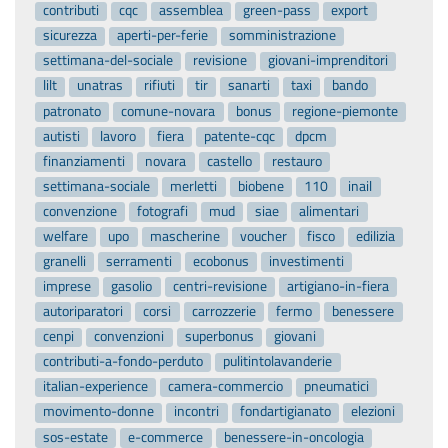
contributi
cqc
assemblea
green-pass
export
sicurezza
aperti-per-ferie
somministrazione
settimana-del-sociale
revisione
giovani-imprenditori
lilt
unatras
rifiuti
tir
sanarti
taxi
bando
patronato
comune-novara
bonus
regione-piemonte
autisti
lavoro
fiera
patente-cqc
dpcm
finanziamenti
novara
castello
restauro
settimana-sociale
merletti
biobene
110
inail
convenzione
fotografi
mud
siae
alimentari
welfare
upo
mascherine
voucher
fisco
edilizia
granelli
serramenti
ecobonus
investimenti
imprese
gasolio
centri-revisione
artigiano-in-fiera
autoriparatori
corsi
carrozzerie
fermo
benessere
cenpi
convenzioni
superbonus
giovani
contributi-a-fondo-perduto
pulitintolavanderie
italian-experience
camera-commercio
pneumatici
movimento-donne
incontri
fondartigianato
elezioni
sos-estate
e-commerce
benessere-in-oncologia