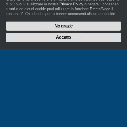
con Decreto del Presidente del Tribunale di Novara del 07/03/13
di più puoi visualizzare la nostra
Privacy Policy
o negare il consenso
a tutti o ad alcuni cookie puoi utilizzare la funzione
Presta/Nega il
Direttore Responsabile: Amleto Impaloni
consenso
". Chiudendo questo banner acconsenti all'uso dei cookie.
Privacy
Cookie
No grazie
Whistleblowing
Manuale d'uso del logo
Policy sulla Parità di genere
Accetto