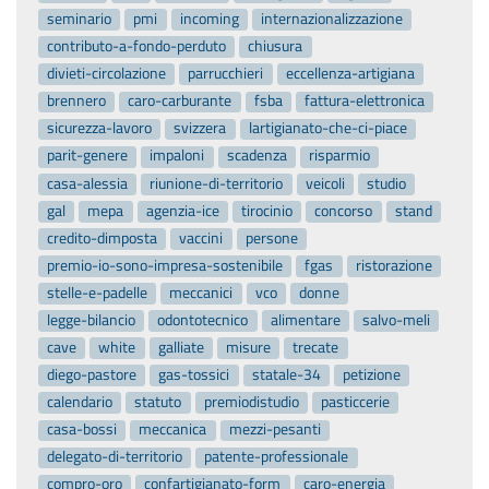
seminario
pmi
incoming
internazionalizzazione
contributo-a-fondo-perduto
chiusura
divieti-circolazione
parrucchieri
eccellenza-artigiana
brennero
caro-carburante
fsba
fattura-elettronica
sicurezza-lavoro
svizzera
lartigianato-che-ci-piace
parit-genere
impaloni
scadenza
risparmio
casa-alessia
riunione-di-territorio
veicoli
studio
gal
mepa
agenzia-ice
tirocinio
concorso
stand
credito-dimposta
vaccini
persone
premio-io-sono-impresa-sostenibile
fgas
ristorazione
stelle-e-padelle
meccanici
vco
donne
legge-bilancio
odontotecnico
alimentare
salvo-meli
cave
white
galliate
misure
trecate
diego-pastore
gas-tossici
statale-34
petizione
calendario
statuto
premiodistudio
pasticcerie
casa-bossi
meccanica
mezzi-pesanti
delegato-di-territorio
patente-professionale
compro-oro
confartigianato-form
caro-energia