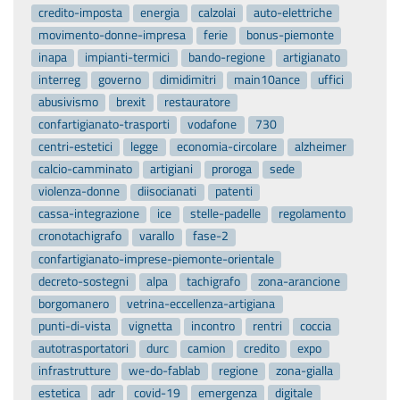
credito-imposta
energia
calzolai
auto-elettriche
movimento-donne-impresa
ferie
bonus-piemonte
inapa
impianti-termici
bando-regione
artigianato
interreg
governo
dimidimitri
main10ance
uffici
abusivismo
brexit
restauratore
confartigianato-trasporti
vodafone
730
centri-estetici
legge
economia-circolare
alzheimer
calcio-camminato
artigiani
proroga
sede
violenza-donne
diisocianati
patenti
cassa-integrazione
ice
stelle-padelle
regolamento
cronotachigrafo
varallo
fase-2
confartigianato-imprese-piemonte-orientale
decreto-sostegni
alpa
tachigrafo
zona-arancione
borgomanero
vetrina-eccellenza-artigiana
punti-di-vista
vignetta
incontro
rentri
coccia
autotrasportatori
durc
camion
credito
expo
infrastrutture
we-do-fablab
regione
zona-gialla
estetica
adr
covid-19
emergenza
digitale