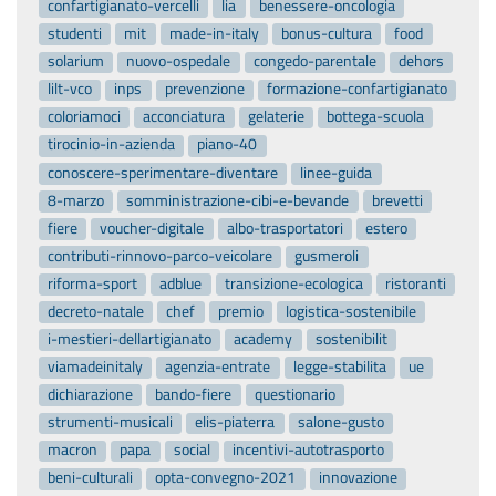
confartigianato-vercelli
lia
benessere-oncologia
studenti
mit
made-in-italy
bonus-cultura
food
solarium
nuovo-ospedale
congedo-parentale
dehors
lilt-vco
inps
prevenzione
formazione-confartigianato
coloriamoci
acconciatura
gelaterie
bottega-scuola
tirocinio-in-azienda
piano-40
conoscere-sperimentare-diventare
linee-guida
8-marzo
somministrazione-cibi-e-bevande
brevetti
fiere
voucher-digitale
albo-trasportatori
estero
contributi-rinnovo-parco-veicolare
gusmeroli
riforma-sport
adblue
transizione-ecologica
ristoranti
decreto-natale
chef
premio
logistica-sostenibile
i-mestieri-dellartigianato
academy
sostenibilit
viamadeinitaly
agenzia-entrate
legge-stabilita
ue
dichiarazione
bando-fiere
questionario
strumenti-musicali
elis-piaterra
salone-gusto
macron
papa
social
incentivi-autotrasporto
beni-culturali
opta-convegno-2021
innovazione