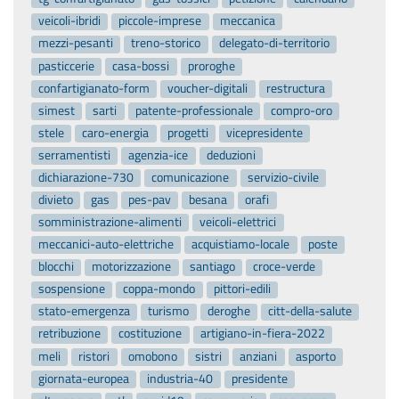
veicoli-ibridi
piccole-imprese
meccanica
mezzi-pesanti
treno-storico
delegato-di-territorio
pasticcerie
casa-bossi
proroghe
confartigianato-form
voucher-digitali
restructura
simest
sarti
patente-professionale
compro-oro
stele
caro-energia
progetti
vicepresidente
serramentisti
agenzia-ice
deduzioni
dichiarazione-730
comunicazione
servizio-civile
divieto
gas
pes-pav
besana
orafi
somministrazione-alimenti
veicoli-elettrici
meccanici-auto-elettriche
acquistiamo-locale
poste
blocchi
motorizzazione
santiago
croce-verde
sospensione
coppa-mondo
pittori-edili
stato-emergenza
turismo
deroghe
citt-della-salute
retribuzione
costituzione
artigiano-in-fiera-2022
meli
ristori
omobono
sistri
anziani
asporto
giornata-europea
industria-40
presidente