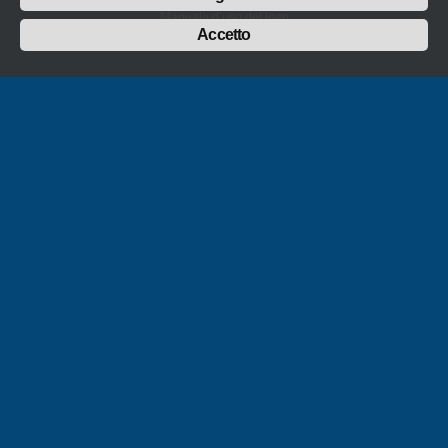
Manuale d'uso del logo
Policy sulla Parità di genere
Accetto