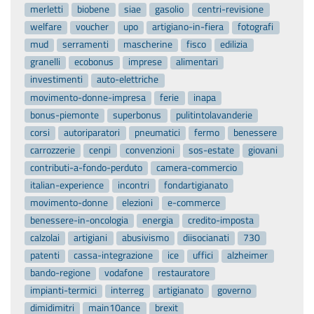
merletti
biobene
siae
gasolio
centri-revisione
welfare
voucher
upo
artigiano-in-fiera
fotografi
mud
serramenti
mascherine
fisco
edilizia
granelli
ecobonus
imprese
alimentari
investimenti
auto-elettriche
movimento-donne-impresa
ferie
inapa
bonus-piemonte
superbonus
pulitintolavanderie
corsi
autoriparatori
pneumatici
fermo
benessere
carrozzerie
cenpi
convenzioni
sos-estate
giovani
contributi-a-fondo-perduto
camera-commercio
italian-experience
incontri
fondartigianato
movimento-donne
elezioni
e-commerce
benessere-in-oncologia
energia
credito-imposta
calzolai
artigiani
abusivismo
diisocianati
730
patenti
cassa-integrazione
ice
uffici
alzheimer
bando-regione
vodafone
restauratore
impianti-termici
interreg
artigianato
governo
dimidimitri
main10ance
brexit