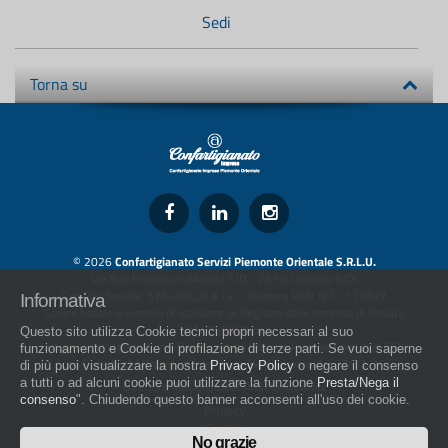
Sedi
Torna su
© 2026
Confartigianato Servizi Piemonte Orientale S.R.L.U.
Via San Francesco d'Assisi 5/D - 28100 Novara (NO)
Capitale Sociale: 526.000,00 € i.v. - Numero REA: NO - 173322
Informativa
Codice fiscale e numero di iscrizione al Registro delle Imprese di Novara
01436930034
Questo sito utilizza Cookie tecnici propri necessari al suo
artigiani.it è registrato nel Registro della Stampa Periodica con il nr. 562
funzionamento e Cookie di profilazione di terze parti. Se vuoi saperne
con Decreto del Presidente del Tribunale di Novara del 07/03/13
di più puoi visualizzare la nostra
Privacy Policy
o negare il consenso
a tutti o ad alcuni cookie puoi utilizzare la funzione
Presta/Nega il
Direttore Responsabile: Amleto Impaloni
consenso
". Chiudendo questo banner acconsenti all'uso dei cookie.
Privacy
Cookie
No grazie
Whistleblowing