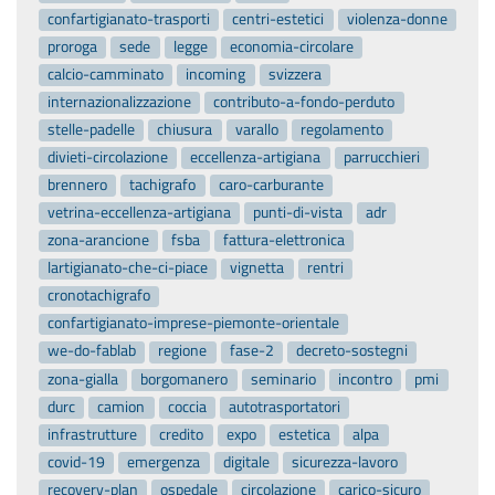
confartigianato-trasporti
centri-estetici
violenza-donne
proroga
sede
legge
economia-circolare
calcio-camminato
incoming
svizzera
internazionalizzazione
contributo-a-fondo-perduto
stelle-padelle
chiusura
varallo
regolamento
divieti-circolazione
eccellenza-artigiana
parrucchieri
brennero
tachigrafo
caro-carburante
vetrina-eccellenza-artigiana
punti-di-vista
adr
zona-arancione
fsba
fattura-elettronica
lartigianato-che-ci-piace
vignetta
rentri
cronotachigrafo
confartigianato-imprese-piemonte-orientale
we-do-fablab
regione
fase-2
decreto-sostegni
zona-gialla
borgomanero
seminario
incontro
pmi
durc
camion
coccia
autotrasportatori
infrastrutture
credito
expo
estetica
alpa
covid-19
emergenza
digitale
sicurezza-lavoro
recovery-plan
ospedale
circolazione
carico-sicuro