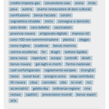
credito-imposta-gas
convenzione-siae
arona
tirolo
posa
austria
esame-restauratore-di-beni-culturali
sanificazione
bonus-facciate
sonzini
segnaletica-stradale
mims
consegna-a-domicilio
auto-ibride
caro-bollette
vaccinazioni
provincia-novara
artigianato-digitale
impresa-40
corsi-100-ore-somministrazione
plastica
oleggio
corso-inglese
scadenze
bonus-mamma
vetrina-eccellenza
fer
draghi
settore-lapideo
zona-rossa
riaperture
europa
controlli
divieti
bonus-novara
gal-laghi-e-monti
fermo-nazionale
caaf-confartigianato
regolamento-europeo
shanghai
tasse
social-local
assegno-unico
ebap-contributo
lilt-novara
cibus
cannobio
sibo
isi-inail
ncc
acconciatrici
gelato-day
ordinanza-regione
cina
restaur
capittini
prevenzione-incendi
bonus-export
arte