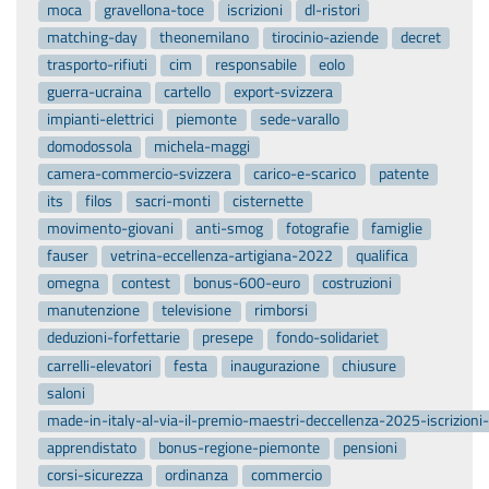
moca
gravellona-toce
iscrizioni
dl-ristori
matching-day
theonemilano
tirocinio-aziende
decret
trasporto-rifiuti
cim
responsabile
eolo
guerra-ucraina
cartello
export-svizzera
impianti-elettrici
piemonte
sede-varallo
domodossola
michela-maggi
camera-commercio-svizzera
carico-e-scarico
patente
its
filos
sacri-monti
cisternette
movimento-giovani
anti-smog
fotografie
famiglie
fauser
vetrina-eccellenza-artigiana-2022
qualifica
omegna
contest
bonus-600-euro
costruzioni
manutenzione
televisione
rimborsi
deduzioni-forfettarie
presepe
fondo-solidariet
carrelli-elevatori
festa
inaugurazione
chiusure
saloni
made-in-italy-al-via-il-premio-maestri-deccellenza-2025-iscrizion
apprendistato
bonus-regione-piemonte
pensioni
corsi-sicurezza
ordinanza
commercio