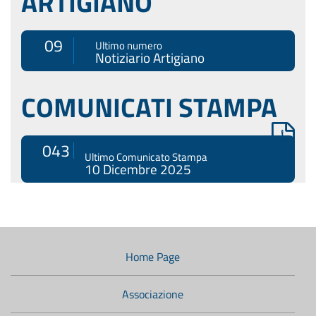
ARTIGIANO
09
Ultimo numero
Notiziario Artigiano
COMUNICATI STAMPA
043
Ultimo Comunicato Stampa
10 Dicembre 2025
Menù
di
navigazione
Home Page
secondario:
Associazione