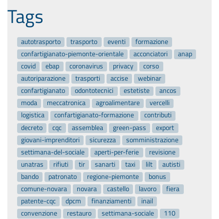
Tags
autotrasporto
trasporto
eventi
formazione
confartigianato-piemonte-orientale
acconciatori
anap
covid
ebap
coronavirus
privacy
corso
autoriparazione
trasporti
accise
webinar
confartigianato
odontotecnici
estetiste
ancos
moda
meccatronica
agroalimentare
vercelli
logistica
confartigianato-formazione
contributi
decreto
cqc
assemblea
green-pass
export
giovani-imprenditori
sicurezza
somministrazione
settimana-del-sociale
aperti-per-ferie
revisione
unatras
rifiuti
tir
sanarti
taxi
lilt
autisti
bando
patronato
regione-piemonte
bonus
comune-novara
novara
castello
lavoro
fiera
patente-cqc
dpcm
finanziamenti
inail
convenzione
restauro
settimana-sociale
110