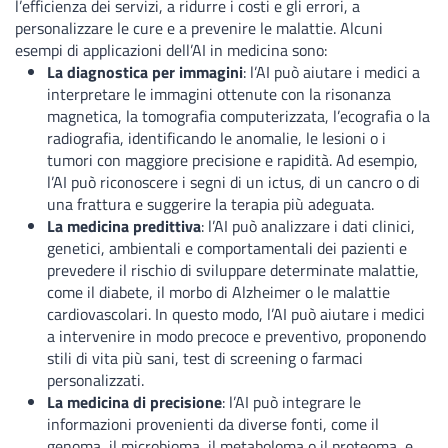
l’efficienza dei servizi, a ridurre i costi e gli errori, a
personalizzare le cure e a prevenire le malattie. Alcuni
esempi di applicazioni dell’AI in medicina sono:
La diagnostica per immagini
: l’AI può aiutare i medici a
interpretare le immagini ottenute con la risonanza
magnetica, la tomografia computerizzata, l’ecografia o la
radiografia, identificando le anomalie, le lesioni o i
tumori con maggiore precisione e rapidità. Ad esempio,
l’AI può riconoscere i segni di un ictus, di un cancro o di
una frattura e suggerire la terapia più adeguata.
La medicina predittiva
: l’AI può analizzare i dati clinici,
genetici, ambientali e comportamentali dei pazienti e
prevedere il rischio di sviluppare determinate malattie,
come il diabete, il morbo di Alzheimer o le malattie
cardiovascolari. In questo modo, l’AI può aiutare i medici
a intervenire in modo precoce e preventivo, proponendo
stili di vita più sani, test di screening o farmaci
personalizzati.
La medicina di precisione
: l’AI può integrare le
informazioni provenienti da diverse fonti, come il
genoma, il microbioma, il metaboloma o il proteoma, e