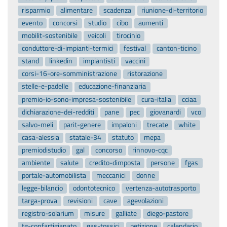
risparmio
alimentare
scadenza
riunione-di-territorio
evento
concorsi
studio
cibo
aumenti
mobilit-sostenibile
veicoli
tirocinio
conduttore-di-impianti-termici
festival
canton-ticino
stand
linkedin
impiantisti
vaccini
corsi-16-ore-somministrazione
ristorazione
stelle-e-padelle
educazione-finanziaria
premio-io-sono-impresa-sostenibile
cura-italia
cciaa
dichiarazione-dei-redditi
pane
pec
giovanardi
vco
salvo-meli
parit-genere
impaloni
trecate
white
casa-alessia
statale-34
statuto
mepa
premiodistudio
gal
concorso
rinnovo-cqc
ambiente
salute
credito-dimposta
persone
fgas
portale-automobilista
meccanici
donne
legge-bilancio
odontotecnico
vertenza-autotrasporto
targa-prova
revisioni
cave
agevolazioni
registro-solarium
misure
galliate
diego-pastore
tg-confartigianato
gas-tossici
petizione
calendario