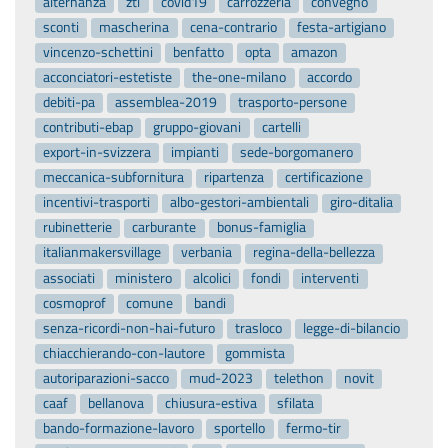
alternanza
ztl
covid19
carrozzeria
convegno
sconti
mascherina
cena-contrario
festa-artigiano
vincenzo-schettini
benfatto
opta
amazon
acconciatori-estetiste
the-one-milano
accordo
debiti-pa
assemblea-2019
trasporto-persone
contributi-ebap
gruppo-giovani
cartelli
export-in-svizzera
impianti
sede-borgomanero
meccanica-subfornitura
ripartenza
certificazione
incentivi-trasporti
albo-gestori-ambientali
giro-ditalia
rubinetterie
carburante
bonus-famiglia
italianmakersvillage
verbania
regina-della-bellezza
associati
ministero
alcolici
fondi
interventi
cosmoprof
comune
bandi
senza-ricordi-non-hai-futuro
trasloco
legge-di-bilancio
chiacchierando-con-lautore
gommista
autoriparazioni-sacco
mud-2023
telethon
novit
caaf
bellanova
chiusura-estiva
sfilata
bando-formazione-lavoro
sportello
fermo-tir