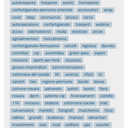
autotrasporto
trasporto
eventi
formazione
confartigianato-piemonte-orientale
acconciatori
anap
covid
ebap
coronavirus
privacy
corso
autoriparazione
confartigianato
trasporti
webinar
accise
odontotecnici
moda
estetiste
ancos
agroalimentare
meccatronica
confartigianato-formazione
vercelli
logistica
decreto
contributi
cqc
assemblea
green-pass
export
revisione
aperti-per-ferie
sicurezza
giovani-imprenditori
somministrazione
settimana-del-sociale
lilt
unatras
rifiuti
tir
sanarti
taxi
regione-piemonte
bando
bonus
comune-novara
patronato
autisti
lavoro
fiera
novara
dpcm
patente-cqc
finanziamenti
castello
110
restauro
biobene
settimana-sociale
inail
convenzione
merletti
fotografi
mascherine
fisco
edilizia
granelli
ecobonus
imprese
alimentari
investimenti
siae
mud
welfare
upo
voucher