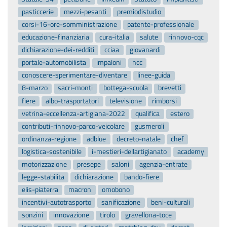
pasticcerie
mezzi-pesanti
premiodistudio
corsi-16-ore-somministrazione
patente-professionale
educazione-finanziaria
cura-italia
salute
rinnovo-cqc
dichiarazione-dei-redditi
cciaa
giovanardi
portale-automobilista
impaloni
ncc
conoscere-sperimentare-diventare
linee-guida
8-marzo
sacri-monti
bottega-scuola
brevetti
fiere
albo-trasportatori
televisione
rimborsi
vetrina-eccellenza-artigiana-2022
qualifica
estero
contributi-rinnovo-parco-veicolare
gusmeroli
ordinanza-regione
adblue
decreto-natale
chef
logistica-sostenibile
i-mestieri-dellartigianato
academy
motorizzazione
presepe
saloni
agenzia-entrate
legge-stabilita
dichiarazione
bando-fiere
elis-piaterra
macron
omobono
incentivi-autotrasporto
sanificazione
beni-culturali
sonzini
innovazione
tirolo
gravellona-toce