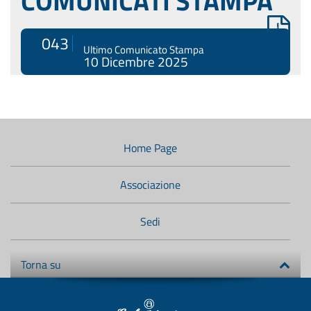
COMUNICATI STAMPA
043
Ultimo Comunicato Stampa
10 Dicembre 2025
Menù
di
navigazione
Home Page
secondario:
Associazione
Sedi
Torna su