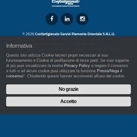
© 2026
Confartigianato Servizi Piemonte Orientale S.R.L.U.
Via San Francesco d'Assisi 5/D - 28100 Novara (NO)
Capitale Sociale: 526.000,00 € i.v. - Numero REA: NO - 173322
Informativa
Codice fiscale e numero di iscrizione al Registro delle Imprese di Novara
01436930034
Questo sito utilizza Cookie tecnici propri necessari al suo
artigiani.it è registrato nel Registro della Stampa Periodica con il nr. 562
funzionamento e Cookie di profilazione di terze parti. Se vuoi saperne
con Decreto del Presidente del Tribunale di Novara del 07/03/13
di più puoi visualizzare la nostra
Privacy Policy
o negare il consenso
a tutti o ad alcuni cookie puoi utilizzare la funzione
Presta/Nega il
Direttore Responsabile: Amleto Impaloni
consenso
". Chiudendo questo banner acconsenti all'uso dei cookie.
Privacy
Cookie
No grazie
Whistleblowing
Manuale d'uso del logo
Policy sulla Parità di genere
Accetto