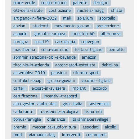
croce-verde
coppa-mondo
patente
deroghe
citt-della-salute
costituzione
michela-maggi
sfilata
artigiano-in-fiera-2022
meli
solarium
sportello
anziani
studenti
movimento-giovani
prevenzione
asporto
giornata-europea
industria-40
alternanza
omegna
covid19
carrozzeria
convegno
mascherina
cena-contrario
festa-artigiano
benfatto
somministrazione-cibi-e-bevande
amazon
tirocinio-in-azienda
acconciatori-estetiste
debiti-pa
assemblea-2019
pensioni
riforma-sport
contributi-ebap
gruppo-giovani
voucher-digitale
cartelli
export-in-svizzera
impianti
accordo
certificazione
incentivi-trasporti
albo-gestori-ambientali
giro-ditalia
sostenibilit
carburante
transizione-ecologica
ristoranti
bonus-famiglia
ordinanza
italianmakersvillage
premio
meccanica-subfornitura
associati
alcolici
fondi
viamadeinitaly
interventi
cosmoprof