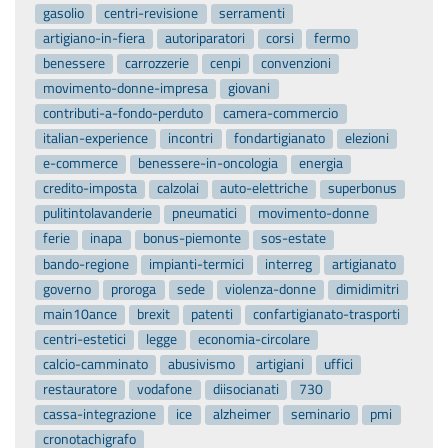
gasolio
centri-revisione
serramenti
artigiano-in-fiera
autoriparatori
corsi
fermo
benessere
carrozzerie
cenpi
convenzioni
movimento-donne-impresa
giovani
contributi-a-fondo-perduto
camera-commercio
italian-experience
incontri
fondartigianato
elezioni
e-commerce
benessere-in-oncologia
energia
credito-imposta
calzolai
auto-elettriche
superbonus
pulitintolavanderie
pneumatici
movimento-donne
ferie
inapa
bonus-piemonte
sos-estate
bando-regione
impianti-termici
interreg
artigianato
governo
proroga
sede
violenza-donne
dimidimitri
main10ance
brexit
patenti
confartigianato-trasporti
centri-estetici
legge
economia-circolare
calcio-camminato
abusivismo
artigiani
uffici
restauratore
vodafone
diisocianati
730
cassa-integrazione
ice
alzheimer
seminario
pmi
cronotachigrafo