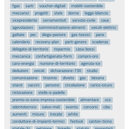
fgas
sarti
voucher-digitali
mobilit-sostenibile
meccanici
progetti
stele
donne
legge-bilancio
vicepresidente
serramentisti
servizio-civile
cave
agevolazioni
somministrazione-alimenti
veicoli-elettrici
galliate
pec
diego-pastore
gas-tossici
pane
calendario
recovery-plan
parit-genere
scadenza
delegato-di-territorio
risparmio
casa-bossi
meccanica
confartigianato-form
compro-oro
caro-energia
riunione-di-territorio
agenzia-ice
deduzioni
veicoli
dichiarazione-730
studio
comunicazione
tirocinio
divieto
gas
besana
stand
vaccini
persone
circolazione
carico-sicuro
ristorazione
stelle-e-padelle
premio-io-sono-impresa-sostenibile
alimentare
vco
odontotecnico
salvo-meli
evento
concorsi
cibo
aumenti
misure
trecate
white
conduttore-di-impianti-termici
festival
canton-ticino
statale-34
petizione
linkedin
statuto
impiantisti