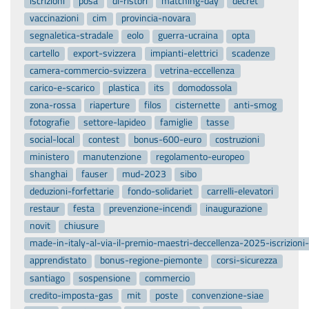
iscrizioni
posa
dl-ristori
matching-day
decret
vaccinazioni
cim
provincia-novara
segnaletica-stradale
eolo
guerra-ucraina
opta
cartello
export-svizzera
impianti-elettrici
scadenze
camera-commercio-svizzera
vetrina-eccellenza
carico-e-scarico
plastica
its
domodossola
zona-rossa
riaperture
filos
cisternette
anti-smog
fotografie
settore-lapideo
famiglie
tasse
social-local
contest
bonus-600-euro
costruzioni
ministero
manutenzione
regolamento-europeo
shanghai
fauser
mud-2023
sibo
deduzioni-forfettarie
fondo-solidariet
carrelli-elevatori
restaur
festa
prevenzione-incendi
inaugurazione
novit
chiusure
made-in-italy-al-via-il-premio-maestri-deccellenza-2025-iscrizion
apprendistato
bonus-regione-piemonte
corsi-sicurezza
santiago
sospensione
commercio
credito-imposta-gas
mit
poste
convenzione-siae