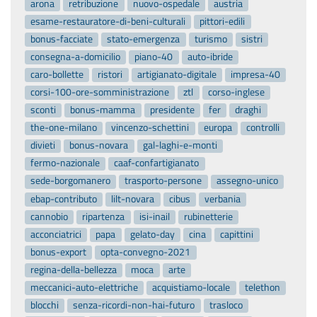
arona
retribuzione
nuovo-ospedale
austria
esame-restauratore-di-beni-culturali
pittori-edili
bonus-facciate
stato-emergenza
turismo
sistri
consegna-a-domicilio
piano-40
auto-ibride
caro-bollette
ristori
artigianato-digitale
impresa-40
corsi-100-ore-somministrazione
ztl
corso-inglese
sconti
bonus-mamma
presidente
fer
draghi
the-one-milano
vincenzo-schettini
europa
controlli
divieti
bonus-novara
gal-laghi-e-monti
fermo-nazionale
caaf-confartigianato
sede-borgomanero
trasporto-persone
assegno-unico
ebap-contributo
lilt-novara
cibus
verbania
cannobio
ripartenza
isi-inail
rubinetterie
acconciatrici
papa
gelato-day
cina
capittini
bonus-export
opta-convegno-2021
regina-della-bellezza
moca
arte
meccanici-auto-elettriche
acquistiamo-locale
telethon
blocchi
senza-ricordi-non-hai-futuro
trasloco