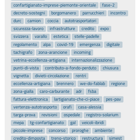
confartigianato-imprese-piemonte-orientale
fase-2
decreto-sostegni
borgomanero
parrucchieri
incontro
durc
camion
coccia
autotrasportatori
sicurezza-lavoro
infrastrutture
credito
expo
svizzera
varallo
estetica
stelle-padelle
regolamento
alpa
covid-19
emergenza
digitale
tachigrafo
zona-arancione
incoming
vetrina-eccellenza-artigiana
internazionalizzazione
punti-di-vista
contributo-a-fondo-perduto
chiusura
vignetta
divieti-circolazione
rentri
eccellenza-artigiana
brennero
we-do-fablab
regione
zona-gialla
caro-carburante
adr
fsba
fattura-elettronica
lartigianato-che-ci-piace
pes-pav
vertenza-autotrasporto
orafi
casa-alessia
targa-prova
revisioni
ospedale
registro-solarium
mepa
tg-confartigianato
gal
veicoli-ibridi
piccole-imprese
concorso
proroghe
ambiente
credito-dimposta
treno-storico
restructura
simest