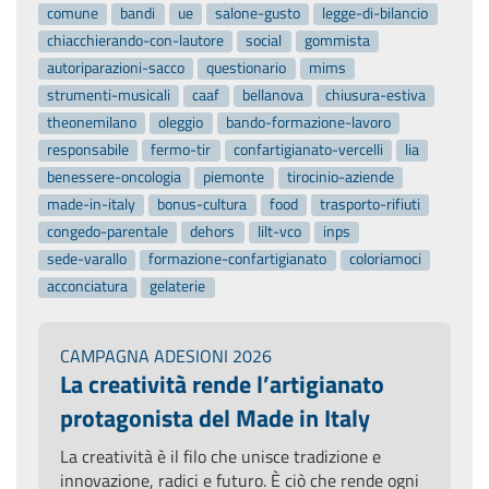
comune
bandi
ue
salone-gusto
legge-di-bilancio
chiacchierando-con-lautore
social
gommista
autoriparazioni-sacco
questionario
mims
strumenti-musicali
caaf
bellanova
chiusura-estiva
theonemilano
oleggio
bando-formazione-lavoro
responsabile
fermo-tir
confartigianato-vercelli
lia
benessere-oncologia
piemonte
tirocinio-aziende
made-in-italy
bonus-cultura
food
trasporto-rifiuti
congedo-parentale
dehors
lilt-vco
inps
sede-varallo
formazione-confartigianato
coloriamoci
acconciatura
gelaterie
CAMPAGNA ADESIONI 2026
La creatività rende l’artigianato
protagonista del Made in Italy
La creatività è il filo che unisce tradizione e
innovazione, radici e futuro. È ciò che rende ogni