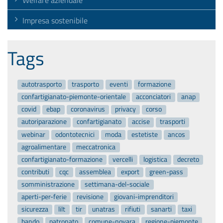
Welfare aziendale
Impresa sostenibile
Tags
autotrasporto
trasporto
eventi
formazione
confartigianato-piemonte-orientale
acconciatori
anap
covid
ebap
coronavirus
privacy
corso
autoriparazione
confartigianato
accise
trasporti
webinar
odontotecnici
moda
estetiste
ancos
agroalimentare
meccatronica
confartigianato-formazione
vercelli
logistica
decreto
contributi
cqc
assemblea
export
green-pass
somministrazione
settimana-del-sociale
aperti-per-ferie
revisione
giovani-imprenditori
sicurezza
lilt
tir
unatras
rifiuti
sanarti
taxi
bando
patronato
comune-novara
regione-piemonte