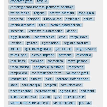
cronotachigrafo
fase-2
confartigianato-imprese-piemonte-orientale
we-do-fablab
regione
decreto-sostegni
zona-gialla
concorso
persone
rinnovo-cqc
ambiente
salute
credito-dimposta
fgas
portale-automobilista
meccanici
vertenza-autotrasporto
donne
legge-bilancio
odontotecnico
cave
targa-prova
revisioni
galliate
agevolazioni
registro-solarium
misure
tg-confartigianato
gas-tossici
diego-pastore
veicoli-ibridi
piccole-imprese
petizione
calendario
casa-bossi
proroghe
meccanica
mezzi-pesanti
treno-storico
delegato-di-territorio
pasticcerie
compro-oro
confartigianato-form
voucher-digitali
restructura
simest
sarti
patente-professionale
stele
caro-energia
progetti
comunicazione
vicepresidente
serramentisti
agenzia-ice
deduzioni
dichiarazione-730
divieto
gas
servizio-civile
somministrazione-alimenti
veicoli-elettrici
pes-pav