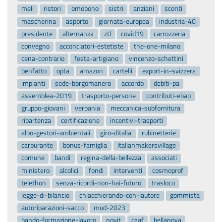
meli
ristori
omobono
sistri
anziani
sconti
mascherina
asporto
giornata-europea
industria-40
presidente
alternanza
ztl
covid19
carrozzeria
convegno
acconciatori-estetiste
the-one-milano
cena-contrario
festa-artigiano
vincenzo-schettini
benfatto
opta
amazon
cartelli
export-in-svizzera
impianti
sede-borgomanero
accordo
debiti-pa
assemblea-2019
trasporto-persone
contributi-ebap
gruppo-giovani
verbania
meccanica-subfornitura
ripartenza
certificazione
incentivi-trasporti
albo-gestori-ambientali
giro-ditalia
rubinetterie
carburante
bonus-famiglia
italianmakersvillage
comune
bandi
regina-della-bellezza
associati
ministero
alcolici
fondi
interventi
cosmoprof
telethon
senza-ricordi-non-hai-futuro
trasloco
legge-di-bilancio
chiacchierando-con-lautore
gommista
autoriparazioni-sacco
mud-2023
bando-formazione-lavoro
novit
caaf
bellanova