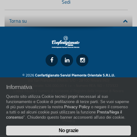
Sedi
Torna su
© 2026
Confartigianato Servizi Piemonte Orientale S.R.L.U.
Via San Francesco d'Assisi 5/D - 28100 Novara (NO)
Capitale Sociale: 526.000,00 € i.v. - Numero REA: NO - 173322
Informativa
Codice fiscale e numero di iscrizione al Registro delle Imprese di Novara
01436930034
Questo sito utilizza Cookie tecnici propri necessari al suo
artigiani.it è registrato nel Registro della Stampa Periodica con il nr. 562
funzionamento e Cookie di profilazione di terze parti. Se vuoi saperne
con Decreto del Presidente del Tribunale di Novara del 07/03/13
di più puoi visualizzare la nostra
Privacy Policy
o negare il consenso
a tutti o ad alcuni cookie puoi utilizzare la funzione
Presta/Nega il
Direttore Responsabile: Amleto Impaloni
consenso
". Chiudendo questo banner acconsenti all'uso dei cookie.
Privacy
Cookie
No grazie
Whistleblowing
Manuale d'uso del logo