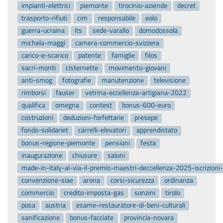
impianti-elettrici
piemonte
tirocinio-aziende
decret
trasporto-rifiuti
cim
responsabile
eolo
guerra-ucraina
its
sede-varallo
domodossola
michela-maggi
camera-commercio-svizzera
carico-e-scarico
patente
famiglie
filos
sacri-monti
cisternette
movimento-giovani
anti-smog
fotografie
manutenzione
televisione
rimborsi
fauser
vetrina-eccellenza-artigiana-2022
qualifica
omegna
contest
bonus-600-euro
costruzioni
deduzioni-forfettarie
presepe
fondo-solidariet
carrelli-elevatori
apprendistato
bonus-regione-piemonte
pensioni
festa
inaugurazione
chiusure
saloni
made-in-italy-al-via-il-premio-maestri-deccellenza-2025-iscrizion
convenzione-siae
arona
corsi-sicurezza
ordinanza
commercio
credito-imposta-gas
sonzini
tirolo
posa
austria
esame-restauratore-di-beni-culturali
sanificazione
bonus-facciate
provincia-novara