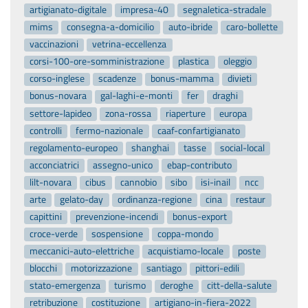
artigianato-digitale
impresa-40
segnaletica-stradale
mims
consegna-a-domicilio
auto-ibride
caro-bollette
vaccinazioni
vetrina-eccellenza
corsi-100-ore-somministrazione
plastica
oleggio
corso-inglese
scadenze
bonus-mamma
divieti
bonus-novara
gal-laghi-e-monti
fer
draghi
settore-lapideo
zona-rossa
riaperture
europa
controlli
fermo-nazionale
caaf-confartigianato
regolamento-europeo
shanghai
tasse
social-local
acconciatrici
assegno-unico
ebap-contributo
lilt-novara
cibus
cannobio
sibo
isi-inail
ncc
arte
gelato-day
ordinanza-regione
cina
restaur
capittini
prevenzione-incendi
bonus-export
croce-verde
sospensione
coppa-mondo
meccanici-auto-elettriche
acquistiamo-locale
poste
blocchi
motorizzazione
santiago
pittori-edili
stato-emergenza
turismo
deroghe
citt-della-salute
retribuzione
costituzione
artigiano-in-fiera-2022