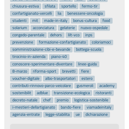
chiusura-estiva
sfilata
sportello
fermo-tir
confartigianato-vercelli
lia
benessere-oncologia
studenti
mit
made-in-italy
bonus-cultura
food
solarium
acconciatura
gelaterie
nuovo-ospedale
congedo-parentale
dehors
lilt-vco
inps
prevenzione
formazione-confartigianato
coloriamoci
somministrazione-cibi-e-bevande
bottega-scuola
tirocinio-in-azienda
piano-40
conoscere-sperimentare-diventare
linee-guida
8-marzo
riforma-sport
brevetti
fiere
voucher-digitale
albo-trasportatori
estero
contributi-rinnovo-parco-veicolare
gusmeroli
academy
sostenibilit
adblue
transizione-ecologica
ristoranti
decreto-natale
chef
premio
logistica-sostenibile
i-mestieri-dellartigianato
bando-fiere
viamadeinitaly
agenzia-entrate
legge-stabilita
ue
dichiarazione