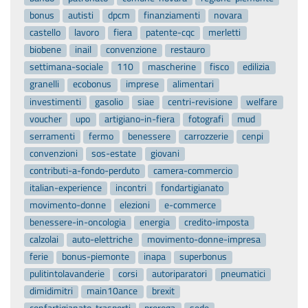
bonus
autisti
dpcm
finanziamenti
novara
castello
lavoro
fiera
patente-cqc
merletti
biobene
inail
convenzione
restauro
settimana-sociale
110
mascherine
fisco
edilizia
granelli
ecobonus
imprese
alimentari
investimenti
gasolio
siae
centri-revisione
welfare
voucher
upo
artigiano-in-fiera
fotografi
mud
serramenti
fermo
benessere
carrozzerie
cenpi
convenzioni
sos-estate
giovani
contributi-a-fondo-perduto
camera-commercio
italian-experience
incontri
fondartigianato
movimento-donne
elezioni
e-commerce
benessere-in-oncologia
energia
credito-imposta
calzolai
auto-elettriche
movimento-donne-impresa
ferie
bonus-piemonte
inapa
superbonus
pulitintolavanderie
corsi
autoriparatori
pneumatici
dimidimitri
main10ance
brexit