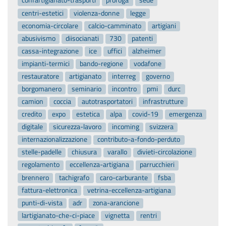
confartigianato-trasporti
proroga
sede
centri-estetici
violenza-donne
legge
economia-circolare
calcio-camminato
artigiani
abusivismo
diisocianati
730
patenti
cassa-integrazione
ice
uffici
alzheimer
impianti-termici
bando-regione
vodafone
restauratore
artigianato
interreg
governo
borgomanero
seminario
incontro
pmi
durc
camion
coccia
autotrasportatori
infrastrutture
credito
expo
estetica
alpa
covid-19
emergenza
digitale
sicurezza-lavoro
incoming
svizzera
internazionalizzazione
contributo-a-fondo-perduto
stelle-padelle
chiusura
varallo
divieti-circolazione
regolamento
eccellenza-artigiana
parrucchieri
brennero
tachigrafo
caro-carburante
fsba
fattura-elettronica
vetrina-eccellenza-artigiana
punti-di-vista
adr
zona-arancione
lartigianato-che-ci-piace
vignetta
rentri