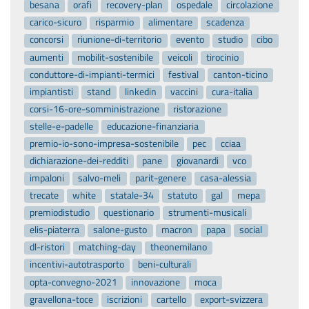
besana
orafi
recovery-plan
ospedale
circolazione
carico-sicuro
risparmio
alimentare
scadenza
concorsi
riunione-di-territorio
evento
studio
cibo
aumenti
mobilit-sostenibile
veicoli
tirocinio
conduttore-di-impianti-termici
festival
canton-ticino
impiantisti
stand
linkedin
vaccini
cura-italia
corsi-16-ore-somministrazione
ristorazione
stelle-e-padelle
educazione-finanziaria
premio-io-sono-impresa-sostenibile
pec
cciaa
dichiarazione-dei-redditi
pane
giovanardi
vco
impaloni
salvo-meli
parit-genere
casa-alessia
trecate
white
statale-34
statuto
gal
mepa
premiodistudio
questionario
strumenti-musicali
elis-piaterra
salone-gusto
macron
papa
social
dl-ristori
matching-day
theonemilano
incentivi-autotrasporto
beni-culturali
opta-convegno-2021
innovazione
moca
gravellona-toce
iscrizioni
cartello
export-svizzera