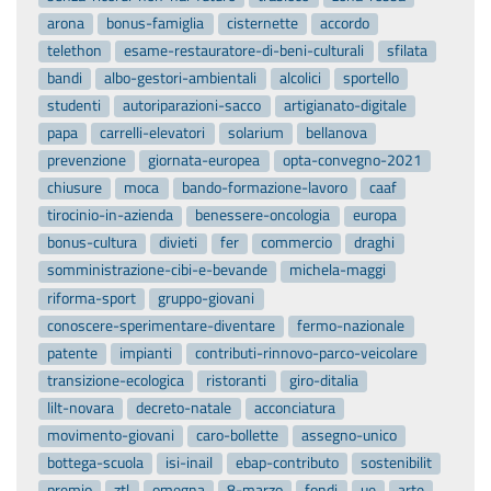
arona
bonus-famiglia
cisternette
accordo
telethon
esame-restauratore-di-beni-culturali
sfilata
bandi
albo-gestori-ambientali
alcolici
sportello
studenti
autoriparazioni-sacco
artigianato-digitale
papa
carrelli-elevatori
solarium
bellanova
prevenzione
giornata-europea
opta-convegno-2021
chiusure
moca
bando-formazione-lavoro
caaf
tirocinio-in-azienda
benessere-oncologia
europa
bonus-cultura
divieti
fer
commercio
draghi
somministrazione-cibi-e-bevande
michela-maggi
riforma-sport
gruppo-giovani
conoscere-sperimentare-diventare
fermo-nazionale
patente
impianti
contributi-rinnovo-parco-veicolare
transizione-ecologica
ristoranti
giro-ditalia
lilt-novara
decreto-natale
acconciatura
movimento-giovani
caro-bollette
assegno-unico
bottega-scuola
isi-inail
ebap-contributo
sostenibilit
premio
ztl
omegna
8-marzo
fondi
ue
arte