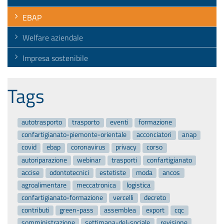
EBAP
Welfare aziendale
Impresa sostenibile
Tags
autotrasporto
trasporto
eventi
formazione
confartigianato-piemonte-orientale
acconciatori
anap
covid
ebap
coronavirus
privacy
corso
autoriparazione
webinar
trasporti
confartigianato
accise
odontotecnici
estetiste
moda
ancos
agroalimentare
meccatronica
logistica
confartigianato-formazione
vercelli
decreto
contributi
green-pass
assemblea
export
cqc
somministrazione
settimana-del-sociale
revisione