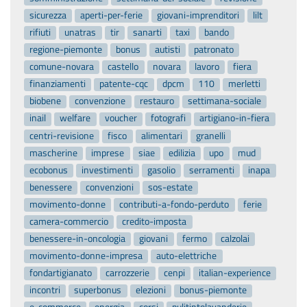
sicurezza
aperti-per-ferie
giovani-imprenditori
lilt
rifiuti
unatras
tir
sanarti
taxi
bando
regione-piemonte
bonus
autisti
patronato
comune-novara
castello
novara
lavoro
fiera
finanziamenti
patente-cqc
dpcm
110
merletti
biobene
convenzione
restauro
settimana-sociale
inail
welfare
voucher
fotografi
artigiano-in-fiera
centri-revisione
fisco
alimentari
granelli
mascherine
imprese
siae
edilizia
upo
mud
ecobonus
investimenti
gasolio
serramenti
inapa
benessere
convenzioni
sos-estate
movimento-donne
contributi-a-fondo-perduto
ferie
camera-commercio
credito-imposta
benessere-in-oncologia
giovani
fermo
calzolai
movimento-donne-impresa
auto-elettriche
fondartigianato
carrozzerie
cenpi
italian-experience
incontri
superbonus
elezioni
bonus-piemonte