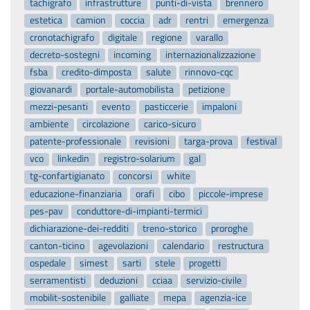
tachigrafo
infrastrutture
punti-di-vista
brennero
estetica
camion
coccia
adr
rentri
emergenza
cronotachigrafo
digitale
regione
varallo
decreto-sostegni
incoming
internazionalizzazione
fsba
credito-dimposta
salute
rinnovo-cqc
giovanardi
portale-automobilista
petizione
mezzi-pesanti
evento
pasticcerie
impaloni
ambiente
circolazione
carico-sicuro
patente-professionale
revisioni
targa-prova
festival
vco
linkedin
registro-solarium
gal
tg-confartigianato
concorsi
white
educazione-finanziaria
orafi
cibo
piccole-imprese
pes-pav
conduttore-di-impianti-termici
dichiarazione-dei-redditi
treno-storico
proroghe
canton-ticino
agevolazioni
calendario
restructura
ospedale
simest
sarti
stele
progetti
serramentisti
deduzioni
cciaa
servizio-civile
mobilit-sostenibile
galliate
mepa
agenzia-ice