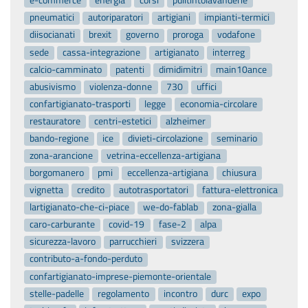
e-commerce
energia
corsi
pulitintolavanderie
pneumatici
autoriparatori
artigiani
impianti-termici
diisocianati
brexit
governo
proroga
vodafone
sede
cassa-integrazione
artigianato
interreg
calcio-camminato
patenti
dimidimitri
main10ance
abusivismo
violenza-donne
730
uffici
confartigianato-trasporti
legge
economia-circolare
restauratore
centri-estetici
alzheimer
bando-regione
ice
divieti-circolazione
seminario
zona-arancione
vetrina-eccellenza-artigiana
borgomanero
pmi
eccellenza-artigiana
chiusura
vignetta
credito
autotrasportatori
fattura-elettronica
lartigianato-che-ci-piace
we-do-fablab
zona-gialla
caro-carburante
covid-19
fase-2
alpa
sicurezza-lavoro
parrucchieri
svizzera
contributo-a-fondo-perduto
confartigianato-imprese-piemonte-orientale
stelle-padelle
regolamento
incontro
durc
expo