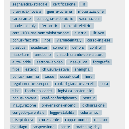
segnaletica-stradale
certificazione
lia
provincia-novara
guerra-ucraina
motorizzazione
carburante
consegna-a-domicilio
vaccinazioni
made-in-italy
fermo-tir
impianti-elettrici
corsi-100-ore-somministrazione
austria
lilt-vco
bonus-facciate
inps
viamadeinitaly
corso-inglese
plastica
scadenze
comune
dehors
controlli
riaperture
omobono
chiacchierando-con-lautore
auto-ibride
settore-lapideo
linee-guida
fotografie
filos
estero
chiusura-estiva
shanghai
bonus-mamma
tasse
social-local
fiere
regolamento-europeo
confartigianato-vercelli
opta
sibo
fondo-solidariet
logistica-sostenibile
bonus-novara
caaf-confartigianato
restaur
inaugurazione
prevenzione-incendi
dichiarazione
congedo-parentale
legge-stabilita
coloriamoci
elis-piaterra
croce-verde
coppa-mondo
macron
santiago
sospensione
poste
matching-day