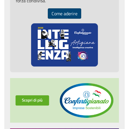
forza condivisa.
Come aderire