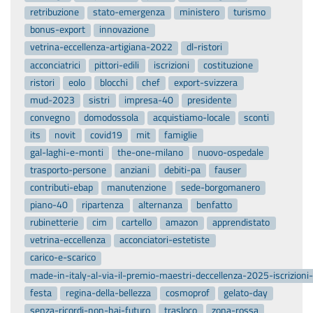
retribuzione
stato-emergenza
ministero
turismo
bonus-export
innovazione
vetrina-eccellenza-artigiana-2022
dl-ristori
acconciatrici
pittori-edili
iscrizioni
costituzione
ristori
eolo
blocchi
chef
export-svizzera
mud-2023
sistri
impresa-40
presidente
convegno
domodossola
acquistiamo-locale
sconti
its
novit
covid19
mit
famiglie
gal-laghi-e-monti
the-one-milano
nuovo-ospedale
trasporto-persone
anziani
debiti-pa
fauser
contributi-ebap
manutenzione
sede-borgomanero
piano-40
ripartenza
alternanza
benfatto
rubinetterie
cim
cartello
amazon
apprendistato
vetrina-eccellenza
acconciatori-estetiste
carico-e-scarico
made-in-italy-al-via-il-premio-maestri-deccellenza-2025-iscrizion
festa
regina-della-bellezza
cosmoprof
gelato-day
senza-ricordi-non-hai-futuro
trasloco
zona-rossa