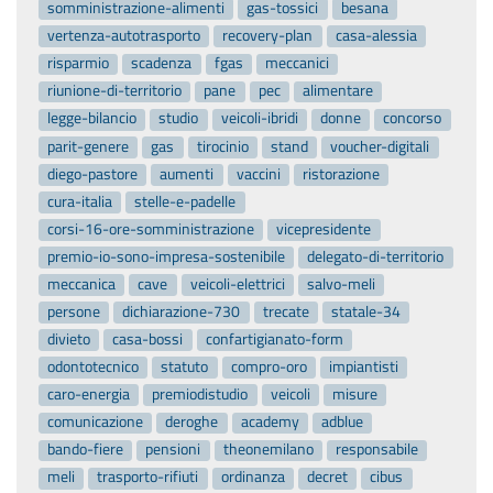
somministrazione-alimenti
gas-tossici
besana
vertenza-autotrasporto
recovery-plan
casa-alessia
risparmio
scadenza
fgas
meccanici
riunione-di-territorio
pane
pec
alimentare
legge-bilancio
studio
veicoli-ibridi
donne
concorso
parit-genere
gas
tirocinio
stand
voucher-digitali
diego-pastore
aumenti
vaccini
ristorazione
cura-italia
stelle-e-padelle
corsi-16-ore-somministrazione
vicepresidente
premio-io-sono-impresa-sostenibile
delegato-di-territorio
meccanica
cave
veicoli-elettrici
salvo-meli
persone
dichiarazione-730
trecate
statale-34
divieto
casa-bossi
confartigianato-form
odontotecnico
statuto
compro-oro
impiantisti
caro-energia
premiodistudio
veicoli
misure
comunicazione
deroghe
academy
adblue
bando-fiere
pensioni
theonemilano
responsabile
meli
trasporto-rifiuti
ordinanza
decret
cibus