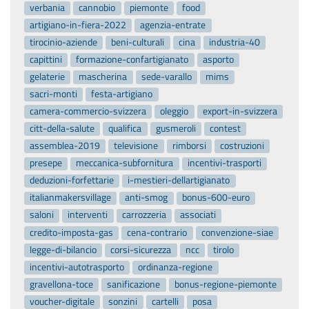
verbania
cannobio
piemonte
food
artigiano-in-fiera-2022
agenzia-entrate
tirocinio-aziende
beni-culturali
cina
industria-40
capittini
formazione-confartigianato
asporto
gelaterie
mascherina
sede-varallo
mims
sacri-monti
festa-artigiano
camera-commercio-svizzera
oleggio
export-in-svizzera
citt-della-salute
qualifica
gusmeroli
contest
assemblea-2019
televisione
rimborsi
costruzioni
presepe
meccanica-subfornitura
incentivi-trasporti
deduzioni-forfettarie
i-mestieri-dellartigianato
italianmakersvillage
anti-smog
bonus-600-euro
saloni
interventi
carrozzeria
associati
credito-imposta-gas
cena-contrario
convenzione-siae
legge-di-bilancio
corsi-sicurezza
ncc
tirolo
incentivi-autotrasporto
ordinanza-regione
gravellona-toce
sanificazione
bonus-regione-piemonte
voucher-digitale
sonzini
cartelli
posa