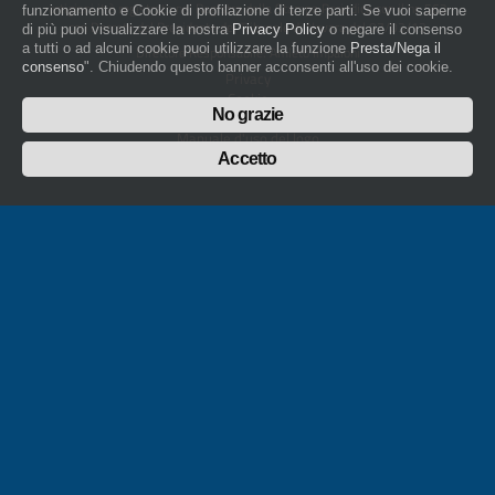
artigiani.it è registrato nel Registro della Stampa Periodica con il nr. 562
funzionamento e Cookie di profilazione di terze parti. Se vuoi saperne
con Decreto del Presidente del Tribunale di Novara del 07/03/13
di più puoi visualizzare la nostra
Privacy Policy
o negare il consenso
a tutti o ad alcuni cookie puoi utilizzare la funzione
Presta/Nega il
Direttore Responsabile: Amleto Impaloni
consenso
". Chiudendo questo banner acconsenti all'uso dei cookie.
Privacy
Cookie
No grazie
Whistleblowing
Manuale d'uso del logo
Policy sulla Parità di genere
Accetto