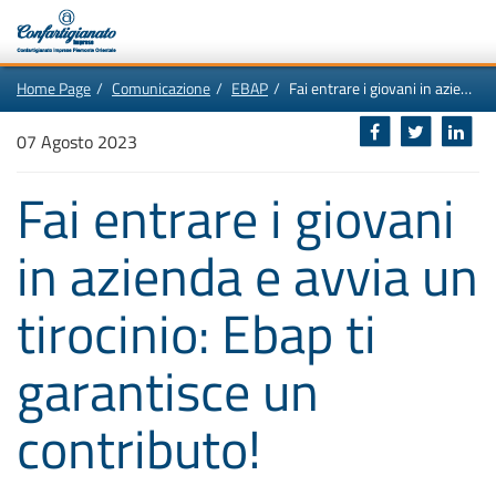
Vai
In
Home Page
Comunicazione
EBAP
Fai entrare i giovani in azienda e avvia un tirocinio: Ebap ti garantisce un contributo!
al
questa
contenuto
pagina:
Motore
principale
Menù
di
07 Agosto 2023
di
navigazione
ricerca
principale
[1]
Fai entrare i giovani
Ricerca
nel
sito
in azienda e avvia un
[2]
Contenuti
principali
[5]
tirocinio: Ebap ti
Le
ultime
novità
da
garantisce un
Confartigianato
[6]
contributo!