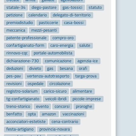
statale-34
diego-pastore
gas-tossici
statuto
petizione
calendario
delegato-di-territorio
premiodistudio
pasticcerie
casa-bossi
meccanica
mezzi-pesanti
patente-professionale
compro-oro
confartigianato-form
caro-energia
salute
rinnovo-cqc
portale-automobilista
dichiarazione-730
comunicazione
agenzia-ice
deduzioni
divieto
gas
besana
orafi
pes-pav
vertenza-autotrasporto
targa-prova
revisioni
ospedale
circolazione
registro-solarium
carico-sicuro
alimentare
tg-confartigianato
veicoli-ibridi
piccole-imprese
treno-storico
evento
concorsi
proroghe
benfatto
opta
amazon
vaccinazioni
acconciatori-estetiste
cena-contrario
festa-artigiano
provincia-novara