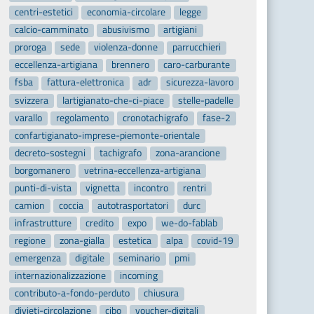
centri-estetici
economia-circolare
legge
calcio-camminato
abusivismo
artigiani
proroga
sede
violenza-donne
parrucchieri
eccellenza-artigiana
brennero
caro-carburante
fsba
fattura-elettronica
adr
sicurezza-lavoro
svizzera
lartigianato-che-ci-piace
stelle-padelle
varallo
regolamento
cronotachigrafo
fase-2
confartigianato-imprese-piemonte-orientale
decreto-sostegni
tachigrafo
zona-arancione
borgomanero
vetrina-eccellenza-artigiana
punti-di-vista
vignetta
incontro
rentri
camion
coccia
autotrasportatori
durc
infrastrutture
credito
expo
we-do-fablab
regione
zona-gialla
estetica
alpa
covid-19
emergenza
digitale
seminario
pmi
internazionalizzazione
incoming
contributo-a-fondo-perduto
chiusura
divieti-circolazione
cibo
voucher-digitali