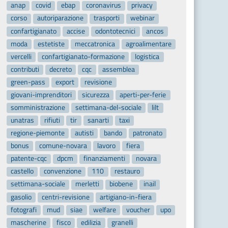
anap
covid
ebap
coronavirus
privacy
corso
autoriparazione
trasporti
webinar
confartigianato
accise
odontotecnici
ancos
moda
estetiste
meccatronica
agroalimentare
vercelli
confartigianato-formazione
logistica
contributi
decreto
cqc
assemblea
green-pass
export
revisione
giovani-imprenditori
sicurezza
aperti-per-ferie
somministrazione
settimana-del-sociale
lilt
unatras
rifiuti
tir
sanarti
taxi
regione-piemonte
autisti
bando
patronato
bonus
comune-novara
lavoro
fiera
patente-cqc
dpcm
finanziamenti
novara
castello
convenzione
110
restauro
settimana-sociale
merletti
biobene
inail
gasolio
centri-revisione
artigiano-in-fiera
fotografi
mud
siae
welfare
voucher
upo
mascherine
fisco
edilizia
granelli