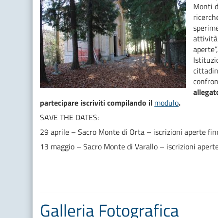
Monti di
ricerch
sperime
attivit
aperte”
Istituzi
cittadi
confron
allegat
partecipare iscriviti compilando il
modulo
.
SAVE THE DATES:
29 aprile – Sacro Monte di Orta – iscrizioni aperte f
13 maggio – Sacro Monte di Varallo – iscrizioni aper
Galleria Fotografica