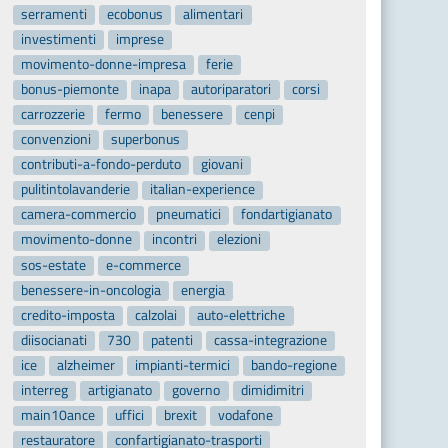
serramenti
ecobonus
alimentari
investimenti
imprese
movimento-donne-impresa
ferie
bonus-piemonte
inapa
autoriparatori
corsi
carrozzerie
fermo
benessere
cenpi
convenzioni
superbonus
contributi-a-fondo-perduto
giovani
pulitintolavanderie
italian-experience
camera-commercio
pneumatici
fondartigianato
movimento-donne
incontri
elezioni
sos-estate
e-commerce
benessere-in-oncologia
energia
credito-imposta
calzolai
auto-elettriche
diisocianati
730
patenti
cassa-integrazione
ice
alzheimer
impianti-termici
bando-regione
interreg
artigianato
governo
dimidimitri
main10ance
uffici
brexit
vodafone
restauratore
confartigianato-trasporti