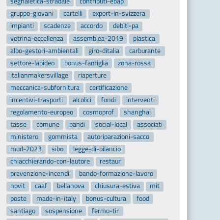
segnaletica-stradale
contributi-ebap
gruppo-giovani
cartelli
export-in-svizzera
impianti
scadenze
accordo
debiti-pa
vetrina-eccellenza
assemblea-2019
plastica
albo-gestori-ambientali
giro-ditalia
carburante
settore-lapideo
bonus-famiglia
zona-rossa
italianmakersvillage
riaperture
meccanica-subfornitura
certificazione
incentivi-trasporti
alcolici
fondi
interventi
regolamento-europeo
cosmoprof
shanghai
tasse
comune
bandi
social-local
associati
ministero
gommista
autoriparazioni-sacco
mud-2023
sibo
legge-di-bilancio
chiacchierando-con-lautore
restaur
prevenzione-incendi
bando-formazione-lavoro
novit
caaf
bellanova
chiusura-estiva
mit
poste
made-in-italy
bonus-cultura
food
santiago
sospensione
fermo-tir