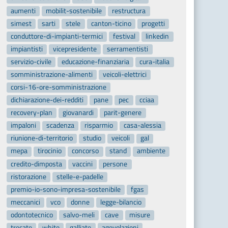
aumenti
mobilit-sostenibile
restructura
simest
sarti
stele
canton-ticino
progetti
conduttore-di-impianti-termici
festival
linkedin
impiantisti
vicepresidente
serramentisti
servizio-civile
educazione-finanziaria
cura-italia
somministrazione-alimenti
veicoli-elettrici
corsi-16-ore-somministrazione
dichiarazione-dei-redditi
pane
pec
cciaa
recovery-plan
giovanardi
parit-genere
impaloni
scadenza
risparmio
casa-alessia
riunione-di-territorio
studio
veicoli
gal
mepa
tirocinio
concorso
stand
ambiente
credito-dimposta
vaccini
persone
ristorazione
stelle-e-padelle
premio-io-sono-impresa-sostenibile
fgas
meccanici
vco
donne
legge-bilancio
odontotecnico
salvo-meli
cave
misure
trecate
white
galliate
agevolazioni