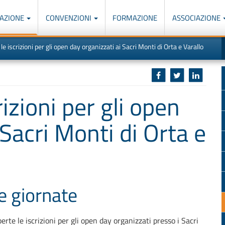
AZIONE
CONVENZIONI
FORMAZIONE
ASSOCIAZIONE
M
I
e iscrizioni per gli open day organizzati ai Sacri Monti di Orta e Varallo
u
d
o
r
p
p
n
s
c
izioni per gli open
 Sacri Monti di Orta e
e giornate
erte le iscrizioni per gli open day organizzati presso i Sacri