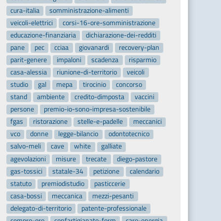
cura-italia
somministrazione-alimenti
veicoli-elettrici
corsi-16-ore-somministrazione
educazione-finanziaria
dichiarazione-dei-redditi
pane
pec
cciaa
giovanardi
recovery-plan
parit-genere
impaloni
scadenza
risparmio
casa-alessia
riunione-di-territorio
veicoli
studio
gal
mepa
tirocinio
concorso
stand
ambiente
credito-dimposta
vaccini
persone
premio-io-sono-impresa-sostenibile
fgas
ristorazione
stelle-e-padelle
meccanici
vco
donne
legge-bilancio
odontotecnico
salvo-meli
cave
white
galliate
agevolazioni
misure
trecate
diego-pastore
gas-tossici
statale-34
petizione
calendario
statuto
premiodistudio
pasticcerie
casa-bossi
meccanica
mezzi-pesanti
delegato-di-territorio
patente-professionale
compro-oro
confartigianato-form
caro-energia