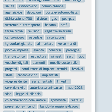
salute
rinnovo-cqc
comunicazione
agenzia-ice
deduzioni
portale-automobilista
dichiarazione-730
divieto
gas
pes-pav
vertenza-autotrasporto
besana
orafi
targa-prova
revisioni
registro-solarium
carico-sicuro
ospedale
circolazione
tg-confartigianato
alimentare
veicoli-ibridi
piccole-imprese
evento
concorsi
proroghe
treno-storico
restructura
simest
sarti
cibo
voucher-digitali
aumenti
mobilit-sostenibile
progetti
conduttore-di-impianti-termici
festival
stele
canton-ticino
impiantisti
vicepresidente
serramentisti
linkedin
servizio-civile
autoriparazioni-sacco
mud-2023
sibo
legge-di-bilancio
chiacchierando-con-lautore
gommista
restaur
prevenzione-incendi
bando-formazione-lavoro