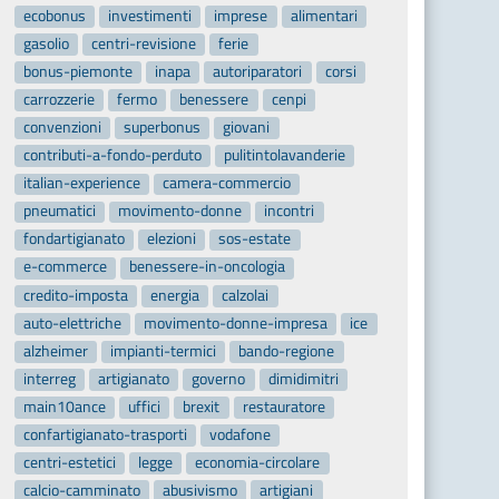
ecobonus
investimenti
imprese
alimentari
gasolio
centri-revisione
ferie
bonus-piemonte
inapa
autoriparatori
corsi
carrozzerie
fermo
benessere
cenpi
convenzioni
superbonus
giovani
contributi-a-fondo-perduto
pulitintolavanderie
italian-experience
camera-commercio
pneumatici
movimento-donne
incontri
fondartigianato
elezioni
sos-estate
e-commerce
benessere-in-oncologia
credito-imposta
energia
calzolai
auto-elettriche
movimento-donne-impresa
ice
alzheimer
impianti-termici
bando-regione
interreg
artigianato
governo
dimidimitri
main10ance
uffici
brexit
restauratore
confartigianato-trasporti
vodafone
centri-estetici
legge
economia-circolare
calcio-camminato
abusivismo
artigiani