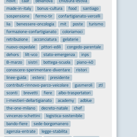
novit
caaf
bellanova
chiusura-estiva
made-in-italy
bonus-cultura
food
santiago
sospensione
fermo-tir
confartigianato-vercelli
lia
benessere-oncologia
mit
poste
turismo
formazione-confartigianato
coloriamoci
retribuzione
acconciatura
gelaterie
nuovo-ospedale
pittori-edili
congedo-parentale
dehors
lilt-vco
stato-emergenza
inps
8-marzo
sistri
bottega-scuola
piano-40
conoscere-sperimentare-diventare
ristori
linee-guida
estero
presidente
contributi-rinnovo-parco-veicolare
gusmeroli
ztl
sconti
brevetti
fiere
albo-trasportatori
i-mestieri-dellartigianato
academy
adblue
the-one-milano
decreto-natale
chef
vincenzo-schettini
logistica-sostenibile
bando-fiere
sede-borgomanero
agenzia-entrate
legge-stabilita