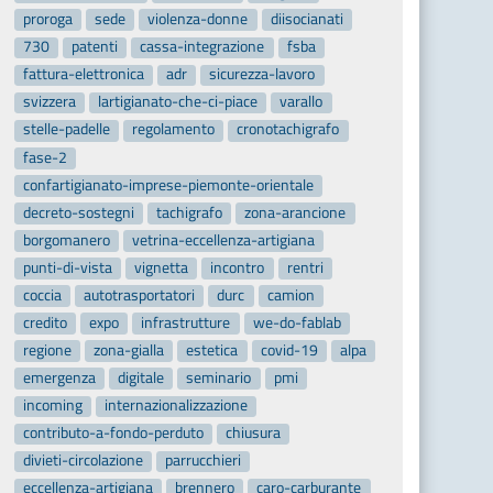
proroga
sede
violenza-donne
diisocianati
730
patenti
cassa-integrazione
fsba
fattura-elettronica
adr
sicurezza-lavoro
svizzera
lartigianato-che-ci-piace
varallo
stelle-padelle
regolamento
cronotachigrafo
fase-2
confartigianato-imprese-piemonte-orientale
decreto-sostegni
tachigrafo
zona-arancione
borgomanero
vetrina-eccellenza-artigiana
punti-di-vista
vignetta
incontro
rentri
coccia
autotrasportatori
durc
camion
credito
expo
infrastrutture
we-do-fablab
regione
zona-gialla
estetica
covid-19
alpa
emergenza
digitale
seminario
pmi
incoming
internazionalizzazione
contributo-a-fondo-perduto
chiusura
divieti-circolazione
parrucchieri
eccellenza-artigiana
brennero
caro-carburante