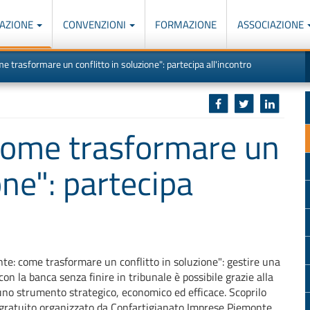
AZIONE
CONVENZIONI
FORMAZIONE
ASSOCIAZIONE
M
I
me trasformare un conflitto in soluzione": partecipa all'incontro
u
d
o
r
p
p
n
s
c
 come trasformare un
one": partecipa
nte: come trasformare un conflitto in soluzione"
: g
estire una
on la banca senza finire in tribunale è possibile grazie alla
no strumento strategico, economico ed efficace.
Scoprilo
 gratuito organizzato da Confartigianato Imprese Piemonte