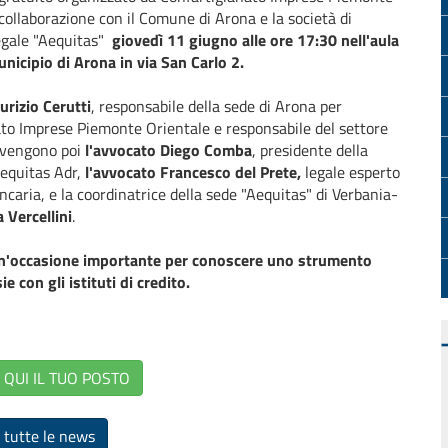
 collaborazione con il Comune di Arona e la società di
gale "
Aequitas"
g
iovedì
11 giugno alle
ore 17:30 nell'aula
nicipio di Arona in via San Carlo 2.
rizio Cerutti
, responsabile della sede di Arona per
to Imprese Piemonte Orientale e responsabile del settore
rvengono poi
l'avvocato Diego Comba
, presidente della
equitas Adr,
l'avvocato Francesco del Prete,
legale esperto
ncaria, e la coordinatrice della sede "Aequitas" di Verbania-
 Vercellini
.
 un'occasione importante per conoscere uno strumento
 con gli istituti di credito.
QUI IL TUO POSTO
 tutte le news