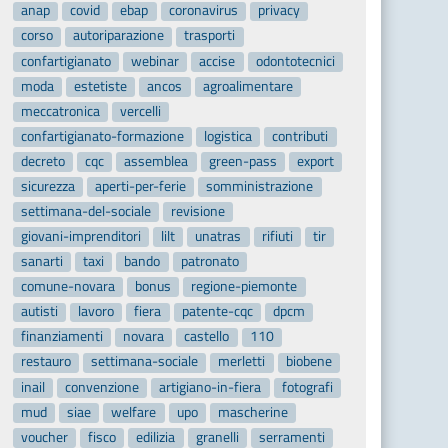
anap
covid
ebap
coronavirus
privacy
corso
autoriparazione
trasporti
confartigianato
webinar
accise
odontotecnici
moda
estetiste
ancos
agroalimentare
meccatronica
vercelli
confartigianato-formazione
logistica
contributi
decreto
cqc
assemblea
green-pass
export
sicurezza
aperti-per-ferie
somministrazione
settimana-del-sociale
revisione
giovani-imprenditori
lilt
unatras
rifiuti
tir
sanarti
taxi
bando
patronato
comune-novara
bonus
regione-piemonte
autisti
lavoro
fiera
patente-cqc
dpcm
finanziamenti
novara
castello
110
restauro
settimana-sociale
merletti
biobene
inail
convenzione
artigiano-in-fiera
fotografi
mud
siae
welfare
upo
mascherine
voucher
fisco
edilizia
granelli
serramenti