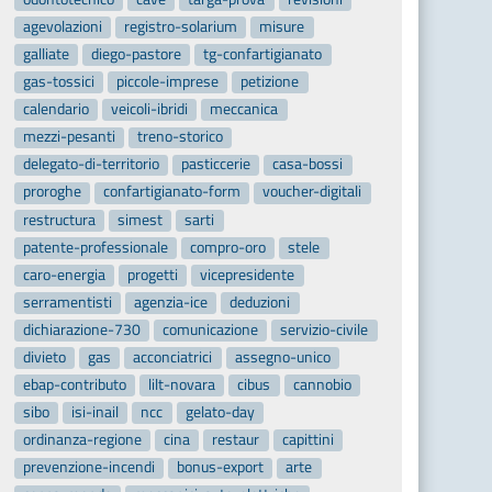
agevolazioni
registro-solarium
misure
galliate
diego-pastore
tg-confartigianato
gas-tossici
piccole-imprese
petizione
calendario
veicoli-ibridi
meccanica
mezzi-pesanti
treno-storico
delegato-di-territorio
pasticcerie
casa-bossi
proroghe
confartigianato-form
voucher-digitali
restructura
simest
sarti
patente-professionale
compro-oro
stele
caro-energia
progetti
vicepresidente
serramentisti
agenzia-ice
deduzioni
dichiarazione-730
comunicazione
servizio-civile
divieto
gas
acconciatrici
assegno-unico
ebap-contributo
lilt-novara
cibus
cannobio
sibo
isi-inail
ncc
gelato-day
ordinanza-regione
cina
restaur
capittini
prevenzione-incendi
bonus-export
arte