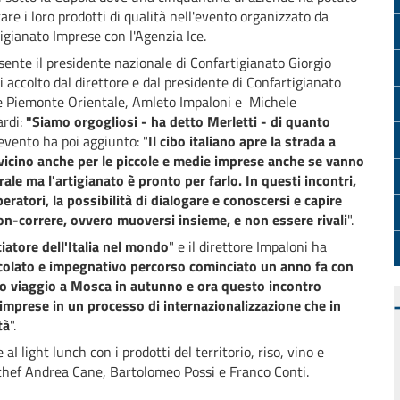
are i loro prodotti di qualità nell'evento organizzato da
igianato Imprese con l'Agenzia Ice.
sente il presidente nazionale di Confartigianato Giorgio
i accolto dal direttore e dal presidente di Confartigianato
 Piemonte Orientale, Amleto Impaloni e Michele
ardi:
"Siamo orgogliosi - ha detto Merletti - di quanto
evento ha poi aggiunto: "
Il cibo italiano apre la strada a
 e vicino anche per le piccole e medie imprese anche se vanno
e ma l'artigianato è pronto per farlo. In questi incontri,
eratori, la possibilità di dialogare e conoscersi e capire
on-correre, ovvero muoversi insieme, e non essere rivali
".
ciatore dell'Italia nel mondo
" e il direttore Impaloni ha
icolato e impegnativo percorso cominciato un anno fa con
tro viaggio a Mosca in autunno e ora questo incontro
mprese in un processo di internazionalizzazione che in
tà
".
 light lunch con i prodotti del territorio, riso, vino e
i chef Andrea Cane, Bartolomeo Possi e Franco Conti.