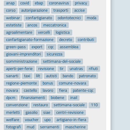
anap
covid
ebap
coronavirus
privacy
corso
autoriparazione
trasporti
accise
webinar
confartigianato
odontotecnici
moda
estetiste
ancos
meccatronica
agroalimentare
vercelli
logistica
confartigianato-formazione
decreto
contributi
green-pass
export
cqc
assemblea
giovani-imprenditori
sicurezza
somministrazione
settimana-del-sociale
aperti-per-ferie
revisione
tir
unatras
rifiuti
sanarti
taxi
lilt
autisti
bando
patronato
regione-piemonte
bonus
comune-novara
novara
castello
lavoro
fiera
patente-cqc
dpcm
finanziamenti
biobene
inail
convenzione
restauro
settimana-sociale
110
merletti
gasolio
siae
centri-revisione
welfare
voucher
upo
artigiano-in-fiera
fotografi
mud
serramenti
mascherine