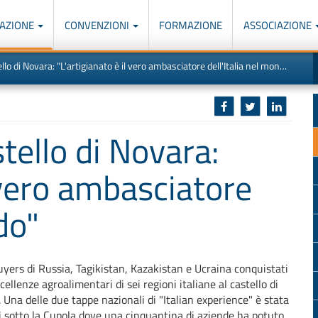
AZIONE
CONVENZIONI
FORMAZIONE
ASSOCIAZIONE
M
I
lo di Novara: "L'artigianato è il vero ambasciatore dell'Italia nel mondo"
u
d
o
r
p
p
n
s
c
stello di Novara:
l vero ambasciatore
do"
uyers di Russia, Tagikistan, Kazakistan e Ucraina conquistati
cellenze agroalimentari di sei regioni italiane al castello di
 Una delle due tappe nazionali di "Italian experience" è stata
 sotto la Cupola dove una cinquantina di aziende ha potuto