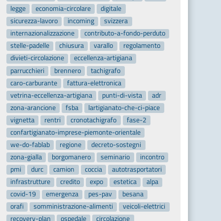
legge
economia-circolare
digitale
sicurezza-lavoro
incoming
svizzera
internazionalizzazione
contributo-a-fondo-perduto
stelle-padelle
chiusura
varallo
regolamento
divieti-circolazione
eccellenza-artigiana
parrucchieri
brennero
tachigrafo
caro-carburante
fattura-elettronica
vetrina-eccellenza-artigiana
punti-di-vista
adr
zona-arancione
fsba
lartigianato-che-ci-piace
vignetta
rentri
cronotachigrafo
fase-2
confartigianato-imprese-piemonte-orientale
we-do-fablab
regione
decreto-sostegni
zona-gialla
borgomanero
seminario
incontro
pmi
durc
camion
coccia
autotrasportatori
infrastrutture
credito
expo
estetica
alpa
covid-19
emergenza
pes-pav
besana
orafi
somministrazione-alimenti
veicoli-elettrici
recovery-plan
ospedale
circolazione