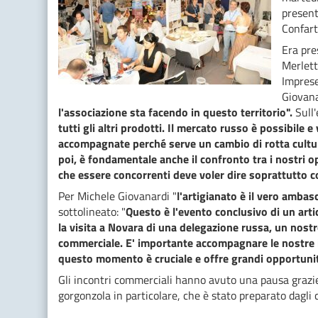
present
Confart
Era pre
Merlett
Imprese
Giovan
l'associazione sta facendo in questo territorio".
Sull'
tutti gli altri prodotti. Il mercato russo è possibile
accompagnate perché serve un cambio di rotta cultural
poi, è fondamentale anche il confronto tra i nostri op
che essere concorrenti deve voler dire soprattutto c
Per Michele Giovanardi "
l'artigianato è il vero ambas
sottolineato: "
Questo è l'evento conclusivo di un art
la visita a Novara di una delegazione russa, un nos
commerciale. E' importante accompagnare le nostre i
questo momento è cruciale e offre grandi opportuni
Gli incontri commerciali hanno avuto una pausa grazie aI
gorgonzola in particolare, che è stato preparato dagl