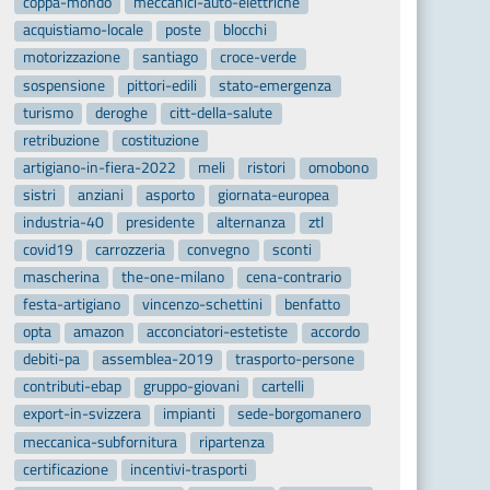
coppa-mondo
meccanici-auto-elettriche
acquistiamo-locale
poste
blocchi
motorizzazione
santiago
croce-verde
sospensione
pittori-edili
stato-emergenza
turismo
deroghe
citt-della-salute
retribuzione
costituzione
artigiano-in-fiera-2022
meli
ristori
omobono
sistri
anziani
asporto
giornata-europea
industria-40
presidente
alternanza
ztl
covid19
carrozzeria
convegno
sconti
mascherina
the-one-milano
cena-contrario
festa-artigiano
vincenzo-schettini
benfatto
opta
amazon
acconciatori-estetiste
accordo
debiti-pa
assemblea-2019
trasporto-persone
contributi-ebap
gruppo-giovani
cartelli
export-in-svizzera
impianti
sede-borgomanero
meccanica-subfornitura
ripartenza
certificazione
incentivi-trasporti