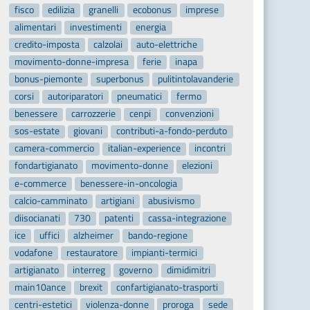
fisco
edilizia
granelli
ecobonus
imprese
alimentari
investimenti
energia
credito-imposta
calzolai
auto-elettriche
movimento-donne-impresa
ferie
inapa
bonus-piemonte
superbonus
pulitintolavanderie
corsi
autoriparatori
pneumatici
fermo
benessere
carrozzerie
cenpi
convenzioni
sos-estate
giovani
contributi-a-fondo-perduto
camera-commercio
italian-experience
incontri
fondartigianato
movimento-donne
elezioni
e-commerce
benessere-in-oncologia
calcio-camminato
artigiani
abusivismo
diisocianati
730
patenti
cassa-integrazione
ice
uffici
alzheimer
bando-regione
vodafone
restauratore
impianti-termici
artigianato
interreg
governo
dimidimitri
main10ance
brexit
confartigianato-trasporti
centri-estetici
violenza-donne
proroga
sede