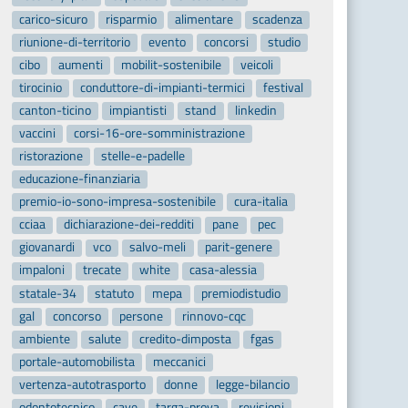
carico-sicuro
risparmio
alimentare
scadenza
riunione-di-territorio
evento
concorsi
studio
cibo
aumenti
mobilit-sostenibile
veicoli
tirocinio
conduttore-di-impianti-termici
festival
canton-ticino
impiantisti
stand
linkedin
vaccini
corsi-16-ore-somministrazione
ristorazione
stelle-e-padelle
educazione-finanziaria
premio-io-sono-impresa-sostenibile
cura-italia
cciaa
dichiarazione-dei-redditi
pane
pec
giovanardi
vco
salvo-meli
parit-genere
impaloni
trecate
white
casa-alessia
statale-34
statuto
mepa
premiodistudio
gal
concorso
persone
rinnovo-cqc
ambiente
salute
credito-dimposta
fgas
portale-automobilista
meccanici
vertenza-autotrasporto
donne
legge-bilancio
odontotecnico
cave
targa-prova
revisioni