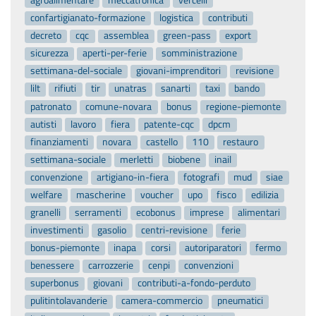
agroalimentare
meccatronica
vercelli
confartigianato-formazione
logistica
contributi
decreto
cqc
assemblea
green-pass
export
sicurezza
aperti-per-ferie
somministrazione
settimana-del-sociale
giovani-imprenditori
revisione
lilt
rifiuti
tir
unatras
sanarti
taxi
bando
patronato
comune-novara
bonus
regione-piemonte
autisti
lavoro
fiera
patente-cqc
dpcm
finanziamenti
novara
castello
110
restauro
settimana-sociale
merletti
biobene
inail
convenzione
artigiano-in-fiera
fotografi
mud
siae
welfare
mascherine
voucher
upo
fisco
edilizia
granelli
serramenti
ecobonus
imprese
alimentari
investimenti
gasolio
centri-revisione
ferie
bonus-piemonte
inapa
corsi
autoriparatori
fermo
benessere
carrozzerie
cenpi
convenzioni
superbonus
giovani
contributi-a-fondo-perduto
pulitintolavanderie
camera-commercio
pneumatici