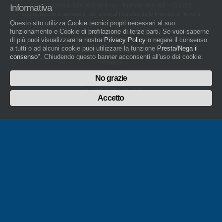
Capitale Sociale: 526.000,00 € i.v. - Numero REA: NO - 173322
Informativa
Codice fiscale e numero di iscrizione al Registro delle Imprese di Novara
01436930034
Questo sito utilizza Cookie tecnici propri necessari al suo
artigiani.it è registrato nel Registro della Stampa Periodica con il nr. 562
funzionamento e Cookie di profilazione di terze parti. Se vuoi saperne
con Decreto del Presidente del Tribunale di Novara del 07/03/13
di più puoi visualizzare la nostra
Privacy Policy
o negare il consenso
a tutti o ad alcuni cookie puoi utilizzare la funzione
Presta/Nega il
Direttore Responsabile: Amleto Impaloni
consenso
". Chiudendo questo banner acconsenti all'uso dei cookie.
Privacy
Cookie
No grazie
Whistleblowing
Manuale d'uso del logo
Policy sulla Parità di genere
Accetto