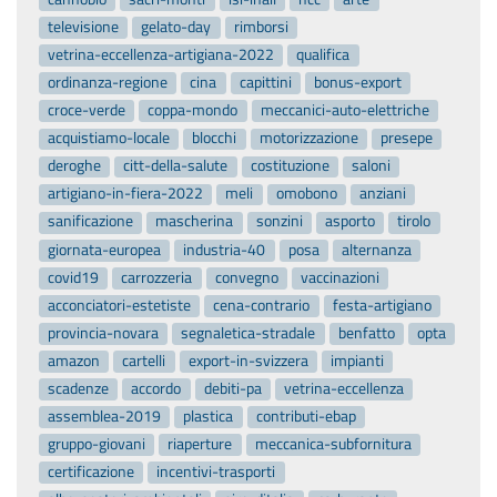
televisione
gelato-day
rimborsi
vetrina-eccellenza-artigiana-2022
qualifica
ordinanza-regione
cina
capittini
bonus-export
croce-verde
coppa-mondo
meccanici-auto-elettriche
acquistiamo-locale
blocchi
motorizzazione
presepe
deroghe
citt-della-salute
costituzione
saloni
artigiano-in-fiera-2022
meli
omobono
anziani
sanificazione
mascherina
sonzini
asporto
tirolo
giornata-europea
industria-40
posa
alternanza
covid19
carrozzeria
convegno
vaccinazioni
acconciatori-estetiste
cena-contrario
festa-artigiano
provincia-novara
segnaletica-stradale
benfatto
opta
amazon
cartelli
export-in-svizzera
impianti
scadenze
accordo
debiti-pa
vetrina-eccellenza
assemblea-2019
plastica
contributi-ebap
gruppo-giovani
riaperture
meccanica-subfornitura
certificazione
incentivi-trasporti