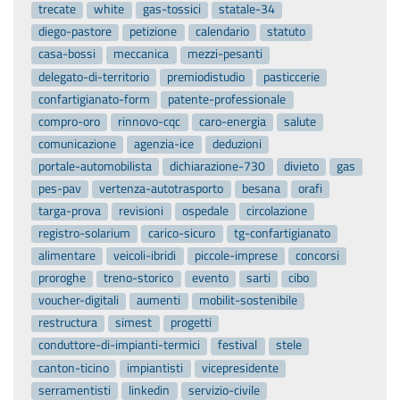
trecate
white
gas-tossici
statale-34
diego-pastore
petizione
calendario
statuto
casa-bossi
meccanica
mezzi-pesanti
delegato-di-territorio
premiodistudio
pasticcerie
confartigianato-form
patente-professionale
compro-oro
rinnovo-cqc
caro-energia
salute
comunicazione
agenzia-ice
deduzioni
portale-automobilista
dichiarazione-730
divieto
gas
pes-pav
vertenza-autotrasporto
besana
orafi
targa-prova
revisioni
ospedale
circolazione
registro-solarium
carico-sicuro
tg-confartigianato
alimentare
veicoli-ibridi
piccole-imprese
concorsi
proroghe
treno-storico
evento
sarti
cibo
voucher-digitali
aumenti
mobilit-sostenibile
restructura
simest
progetti
conduttore-di-impianti-termici
festival
stele
canton-ticino
impiantisti
vicepresidente
serramentisti
linkedin
servizio-civile