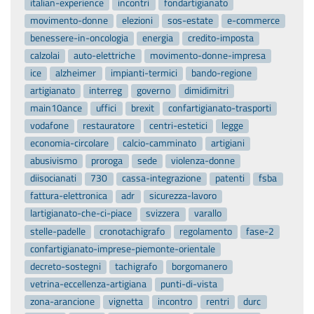
italian-experience
incontri
fondartigianato
movimento-donne
elezioni
sos-estate
e-commerce
benessere-in-oncologia
energia
credito-imposta
calzolai
auto-elettriche
movimento-donne-impresa
ice
alzheimer
impianti-termici
bando-regione
artigianato
interreg
governo
dimidimitri
main10ance
uffici
brexit
confartigianato-trasporti
vodafone
restauratore
centri-estetici
legge
economia-circolare
calcio-camminato
artigiani
abusivismo
proroga
sede
violenza-donne
diisocianati
730
cassa-integrazione
patenti
fsba
fattura-elettronica
adr
sicurezza-lavoro
lartigianato-che-ci-piace
svizzera
varallo
stelle-padelle
cronotachigrafo
regolamento
fase-2
confartigianato-imprese-piemonte-orientale
decreto-sostegni
tachigrafo
borgomanero
vetrina-eccellenza-artigiana
punti-di-vista
zona-arancione
vignetta
incontro
rentri
durc