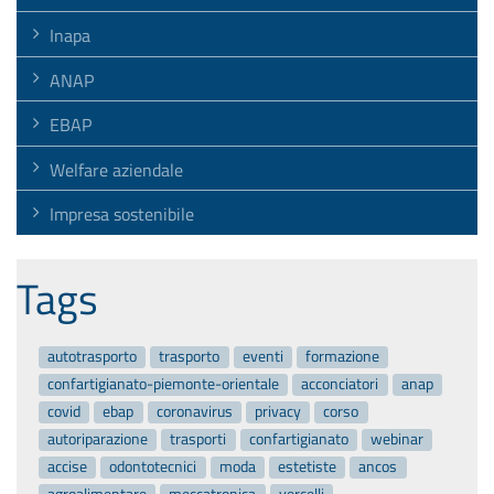
Inapa
ANAP
EBAP
Welfare aziendale
Impresa sostenibile
Tags
autotrasporto
trasporto
eventi
formazione
confartigianato-piemonte-orientale
acconciatori
anap
covid
ebap
coronavirus
privacy
corso
autoriparazione
trasporti
confartigianato
webinar
accise
odontotecnici
moda
estetiste
ancos