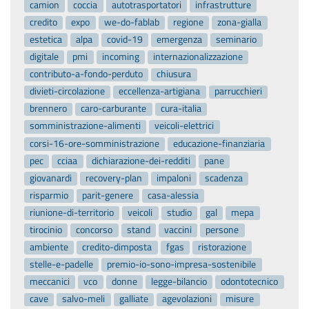
camion
coccia
autotrasportatori
infrastrutture
credito
expo
we-do-fablab
regione
zona-gialla
estetica
alpa
covid-19
emergenza
seminario
digitale
pmi
incoming
internazionalizzazione
contributo-a-fondo-perduto
chiusura
divieti-circolazione
eccellenza-artigiana
parrucchieri
brennero
caro-carburante
cura-italia
somministrazione-alimenti
veicoli-elettrici
corsi-16-ore-somministrazione
educazione-finanziaria
pec
cciaa
dichiarazione-dei-redditi
pane
giovanardi
recovery-plan
impaloni
scadenza
risparmio
parit-genere
casa-alessia
riunione-di-territorio
veicoli
studio
gal
mepa
tirocinio
concorso
stand
vaccini
persone
ambiente
credito-dimposta
fgas
ristorazione
stelle-e-padelle
premio-io-sono-impresa-sostenibile
meccanici
vco
donne
legge-bilancio
odontotecnico
cave
salvo-meli
galliate
agevolazioni
misure