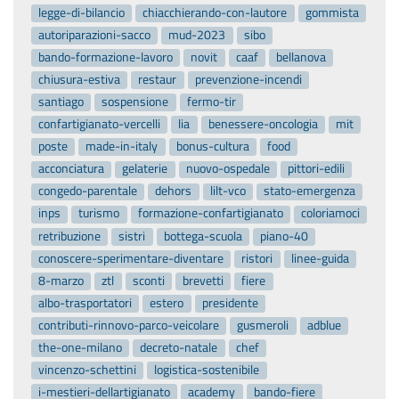
legge-di-bilancio
chiacchierando-con-lautore
gommista
autoriparazioni-sacco
mud-2023
sibo
bando-formazione-lavoro
novit
caaf
bellanova
chiusura-estiva
restaur
prevenzione-incendi
santiago
sospensione
fermo-tir
confartigianato-vercelli
lia
benessere-oncologia
mit
poste
made-in-italy
bonus-cultura
food
acconciatura
gelaterie
nuovo-ospedale
pittori-edili
congedo-parentale
dehors
lilt-vco
stato-emergenza
inps
turismo
formazione-confartigianato
coloriamoci
retribuzione
sistri
bottega-scuola
piano-40
conoscere-sperimentare-diventare
ristori
linee-guida
8-marzo
ztl
sconti
brevetti
fiere
albo-trasportatori
estero
presidente
contributi-rinnovo-parco-veicolare
gusmeroli
adblue
the-one-milano
decreto-natale
chef
vincenzo-schettini
logistica-sostenibile
i-mestieri-dellartigianato
academy
bando-fiere