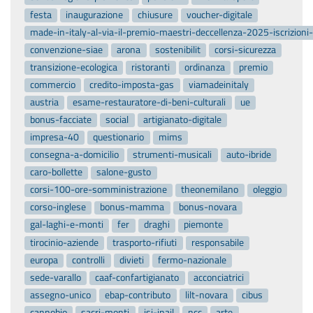
festa
inaugurazione
chiusure
voucher-digitale
made-in-italy-al-via-il-premio-maestri-deccellenza-2025-iscrizion
convenzione-siae
arona
sostenibilit
corsi-sicurezza
transizione-ecologica
ristoranti
ordinanza
premio
commercio
credito-imposta-gas
viamadeinitaly
austria
esame-restauratore-di-beni-culturali
ue
bonus-facciate
social
artigianato-digitale
impresa-40
questionario
mims
consegna-a-domicilio
strumenti-musicali
auto-ibride
caro-bollette
salone-gusto
corsi-100-ore-somministrazione
theonemilano
oleggio
corso-inglese
bonus-mamma
bonus-novara
gal-laghi-e-monti
fer
draghi
piemonte
tirocinio-aziende
trasporto-rifiuti
responsabile
europa
controlli
divieti
fermo-nazionale
sede-varallo
caaf-confartigianato
acconciatrici
assegno-unico
ebap-contributo
lilt-novara
cibus
cannobio
sacri-monti
isi-inail
ncc
arte