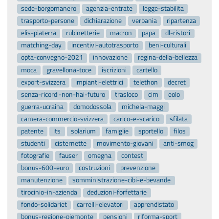
sede-borgomanero
agenzia-entrate
legge-stabilita
trasporto-persone
dichiarazione
verbania
ripartenza
elis-piaterra
rubinetterie
macron
papa
dl-ristori
matching-day
incentivi-autotrasporto
beni-culturali
opta-convegno-2021
innovazione
regina-della-bellezza
moca
gravellona-toce
iscrizioni
cartello
export-svizzera
impianti-elettrici
telethon
decret
senza-ricordi-non-hai-futuro
trasloco
cim
eolo
guerra-ucraina
domodossola
michela-maggi
camera-commercio-svizzera
carico-e-scarico
sfilata
patente
its
solarium
famiglie
sportello
filos
studenti
cisternette
movimento-giovani
anti-smog
fotografie
fauser
omegna
contest
bonus-600-euro
costruzioni
prevenzione
manutenzione
somministrazione-cibi-e-bevande
tirocinio-in-azienda
deduzioni-forfettarie
fondo-solidariet
carrelli-elevatori
apprendistato
bonus-regione-piemonte
pensioni
riforma-sport