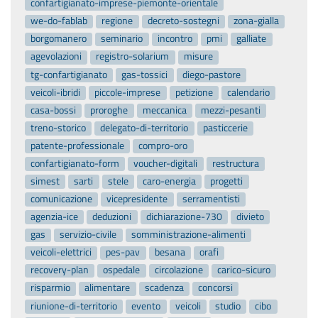
confartigianato-imprese-piemonte-orientale
we-do-fablab
regione
decreto-sostegni
zona-gialla
borgomanero
seminario
incontro
pmi
galliate
agevolazioni
registro-solarium
misure
tg-confartigianato
gas-tossici
diego-pastore
veicoli-ibridi
piccole-imprese
petizione
calendario
casa-bossi
proroghe
meccanica
mezzi-pesanti
treno-storico
delegato-di-territorio
pasticcerie
patente-professionale
compro-oro
confartigianato-form
voucher-digitali
restructura
simest
sarti
stele
caro-energia
progetti
comunicazione
vicepresidente
serramentisti
agenzia-ice
deduzioni
dichiarazione-730
divieto
gas
servizio-civile
somministrazione-alimenti
veicoli-elettrici
pes-pav
besana
orafi
recovery-plan
ospedale
circolazione
carico-sicuro
risparmio
alimentare
scadenza
concorsi
riunione-di-territorio
evento
veicoli
studio
cibo