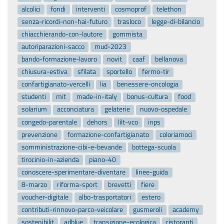
alcolici
fondi
interventi
cosmoprof
telethon
senza-ricordi-non-hai-futuro
trasloco
legge-di-bilancio
chiacchierando-con-lautore
gommista
autoriparazioni-sacco
mud-2023
bando-formazione-lavoro
novit
caaf
bellanova
chiusura-estiva
sfilata
sportello
fermo-tir
confartigianato-vercelli
lia
benessere-oncologia
studenti
mit
made-in-italy
bonus-cultura
food
solarium
acconciatura
gelaterie
nuovo-ospedale
congedo-parentale
dehors
lilt-vco
inps
prevenzione
formazione-confartigianato
coloriamoci
somministrazione-cibi-e-bevande
bottega-scuola
tirocinio-in-azienda
piano-40
conoscere-sperimentare-diventare
linee-guida
8-marzo
riforma-sport
brevetti
fiere
voucher-digitale
albo-trasportatori
estero
contributi-rinnovo-parco-veicolare
gusmeroli
academy
sostenibilit
adblue
transizione-ecologica
ristoranti