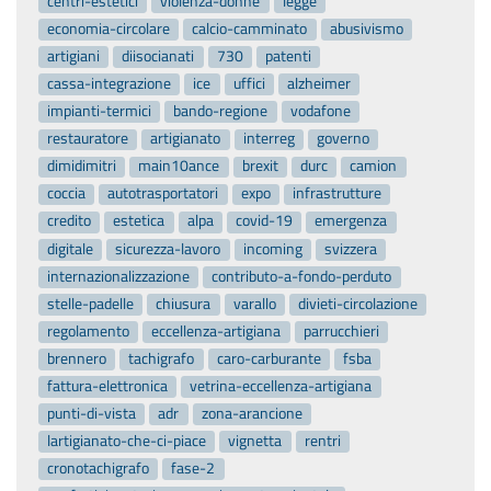
centri-estetici
violenza-donne
legge
economia-circolare
calcio-camminato
abusivismo
artigiani
diisocianati
730
patenti
cassa-integrazione
ice
uffici
alzheimer
impianti-termici
bando-regione
vodafone
restauratore
artigianato
interreg
governo
dimidimitri
main10ance
brexit
durc
camion
coccia
autotrasportatori
expo
infrastrutture
credito
estetica
alpa
covid-19
emergenza
digitale
sicurezza-lavoro
incoming
svizzera
internazionalizzazione
contributo-a-fondo-perduto
stelle-padelle
chiusura
varallo
divieti-circolazione
regolamento
eccellenza-artigiana
parrucchieri
brennero
tachigrafo
caro-carburante
fsba
fattura-elettronica
vetrina-eccellenza-artigiana
punti-di-vista
adr
zona-arancione
lartigianato-che-ci-piace
vignetta
rentri
cronotachigrafo
fase-2