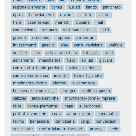
regione-piemonte
bonus
autisti
bando
patronato
dpcm
finanziamenti
novara
castello
lavoro
fiera
patente-cqc
merletti
biobene
inail
convenzione
restauro
settimana-sociale
110
granelli
ecobonus
imprese
alimentari
investimenti
gasolio
siae
centri-revisione
welfare
voucher
upo
artigiano-in-fiera
fotografi
mud
serramenti
mascherine
fisco
edilizia
giovani
contributi-a-fondo-perduto
italian-experience
camera-commercio
incontri
fondartigianato
movimento-donne
elezioni
e-commerce
benessere-in-oncologia
energia
credito-imposta
calzolai
auto-elettriche
movimento-donne-impresa
ferie
bonus-piemonte
inapa
superbonus
pulitintolavanderie
corsi
autoriparatori
pneumatici
fermo
benessere
carrozzerie
cenpi
convenzioni
sos-estate
confartigianato-trasporti
proroga
sede