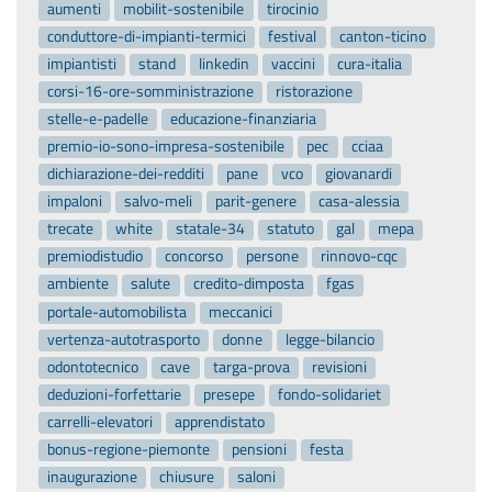
aumenti
mobilit-sostenibile
tirocinio
conduttore-di-impianti-termici
festival
canton-ticino
impiantisti
stand
linkedin
vaccini
cura-italia
corsi-16-ore-somministrazione
ristorazione
stelle-e-padelle
educazione-finanziaria
premio-io-sono-impresa-sostenibile
pec
cciaa
dichiarazione-dei-redditi
pane
vco
giovanardi
impaloni
salvo-meli
parit-genere
casa-alessia
trecate
white
statale-34
statuto
gal
mepa
premiodistudio
concorso
persone
rinnovo-cqc
ambiente
salute
credito-dimposta
fgas
portale-automobilista
meccanici
vertenza-autotrasporto
donne
legge-bilancio
odontotecnico
cave
targa-prova
revisioni
deduzioni-forfettarie
presepe
fondo-solidariet
carrelli-elevatori
apprendistato
bonus-regione-piemonte
pensioni
festa
inaugurazione
chiusure
saloni