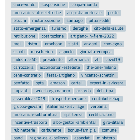
croce-verde
sospensione
coppa-mondo
meccanici-auto-elettriche
acquistiamo-locale
poste
blocchi
motorizzazione
santiago
pittori-edili
stato-emergenza
turismo
deroghe
citt-della-salute
retribuzione
costituzione
artigiano-in-fiera-2022
meli
ristori
omobono
sistri
anziani
convegno
sconti
mascherina
asporto
giornata-europea
industria-40
presidente
alternanza
ztl
covid19
carrozzeria
acconciatori-estetiste
the-one-milano
cena-contrario
festa-artigiano
vincenzo-schettini
benfatto
opta
amazon
cartelli
export-in-svizzera
impianti
sede-borgomanero
accordo
debiti-pa
assemblea-2019
trasporto-persone
contributi-ebap
gruppo-giovani
italianmakersvillage
verbania
meccanica-subfornitura
ripartenza
certificazione
incentivi-trasporti
albo-gestori-ambientali
giro-ditalia
rubinetterie
carburante
bonus-famiglia
comune
bandi
regina-della-bellezza
associati
ministero