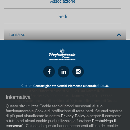
Associazione
Sedi
Torna su
© 2026
Confartigianato Servizi Piemonte Orientale S.R.L.U.
Via San Francesco d'Assisi 5/D - 28100 Novara (NO)
Capitale Sociale: 526.000,00 € i.v. - Numero REA: NO - 173322
Informativa
Codice fiscale e numero di iscrizione al Registro delle Imprese di Novara
01436930034
Questo sito utilizza Cookie tecnici propri necessari al suo
artigiani.it è registrato nel Registro della Stampa Periodica con il nr. 562
funzionamento e Cookie di profilazione di terze parti. Se vuoi saperne
con Decreto del Presidente del Tribunale di Novara del 07/03/13
di più puoi visualizzare la nostra
Privacy Policy
o negare il consenso
a tutti o ad alcuni cookie puoi utilizzare la funzione
Presta/Nega il
Direttore Responsabile: Amleto Impaloni
consenso
". Chiudendo questo banner acconsenti all'uso dei cookie.
Privacy