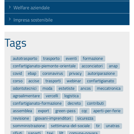
Welfare aziendale
Impresa sostenibile
Tags
autotrasporto
trasporto
eventi
formazione
confartigianato-piemonte-orientale
acconciatori
anap
covid
ebap
coronavirus
privacy
autoriparazione
corso
accise
trasporti
webinar
confartigianato
odontotecnici
moda
estetiste
ancos
meccatronica
agroalimentare
vercelli
logistica
confartigianato-formazione
decreto
contributi
assemblea
export
green-pass
cqc
aperti-per-ferie
revisione
giovani-imprenditori
sicurezza
somministrazione
settimana-del-sociale
tir
unatras
rifiuti
sanarti
taxi
lilt
comune-novara