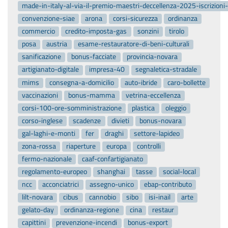
made-in-italy-al-via-il-premio-maestri-deccellenza-2025-iscrizion
convenzione-siae
arona
corsi-sicurezza
ordinanza
commercio
credito-imposta-gas
sonzini
tirolo
posa
austria
esame-restauratore-di-beni-culturali
sanificazione
bonus-facciate
provincia-novara
artigianato-digitale
impresa-40
segnaletica-stradale
mims
consegna-a-domicilio
auto-ibride
caro-bollette
vaccinazioni
bonus-mamma
vetrina-eccellenza
corsi-100-ore-somministrazione
plastica
oleggio
corso-inglese
scadenze
divieti
bonus-novara
gal-laghi-e-monti
fer
draghi
settore-lapideo
zona-rossa
riaperture
europa
controlli
fermo-nazionale
caaf-confartigianato
regolamento-europeo
shanghai
tasse
social-local
ncc
acconciatrici
assegno-unico
ebap-contributo
lilt-novara
cibus
cannobio
sibo
isi-inail
arte
gelato-day
ordinanza-regione
cina
restaur
capittini
prevenzione-incendi
bonus-export