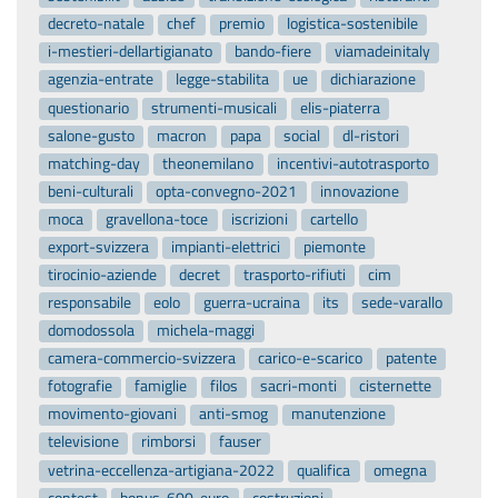
decreto-natale
chef
premio
logistica-sostenibile
i-mestieri-dellartigianato
bando-fiere
viamadeinitaly
agenzia-entrate
legge-stabilita
ue
dichiarazione
questionario
strumenti-musicali
elis-piaterra
salone-gusto
macron
papa
social
dl-ristori
matching-day
theonemilano
incentivi-autotrasporto
beni-culturali
opta-convegno-2021
innovazione
moca
gravellona-toce
iscrizioni
cartello
export-svizzera
impianti-elettrici
piemonte
tirocinio-aziende
decret
trasporto-rifiuti
cim
responsabile
eolo
guerra-ucraina
its
sede-varallo
domodossola
michela-maggi
camera-commercio-svizzera
carico-e-scarico
patente
fotografie
famiglie
filos
sacri-monti
cisternette
movimento-giovani
anti-smog
manutenzione
televisione
rimborsi
fauser
vetrina-eccellenza-artigiana-2022
qualifica
omegna
contest
bonus-600-euro
costruzioni