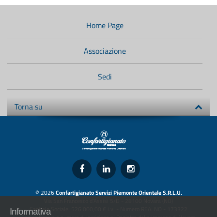
Menù
di
navigazione
Home Page
secondario:
Associazione
Sedi
Torna su
© 2026
Confartigianato Servizi Piemonte Orientale S.R.L.U.
Via San Francesco d'Assisi 5/D - 28100 Novara (NO)
Capitale Sociale: 526.000,00 € i.v. - Numero REA: NO - 173322
Informativa