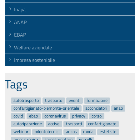
Inapa
ANAP
EBAP
Welfare aziendale
Impresa sostenibile
Tags
autotrasporto
trasporto
eventi
formazione
confartigianato-piemonte-orientale
acconciatori
anap
covid
ebap
coronavirus
privacy
corso
autoriparazione
accise
trasporti
confartigianato
webinar
odontotecnici
ancos
moda
estetiste
meccatronica
agroalimentare
vercelli