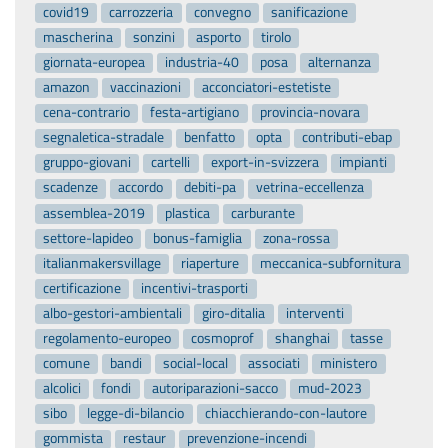
covid19
carrozzeria
convegno
sanificazione
mascherina
sonzini
asporto
tirolo
giornata-europea
industria-40
posa
alternanza
amazon
vaccinazioni
acconciatori-estetiste
cena-contrario
festa-artigiano
provincia-novara
segnaletica-stradale
benfatto
opta
contributi-ebap
gruppo-giovani
cartelli
export-in-svizzera
impianti
scadenze
accordo
debiti-pa
vetrina-eccellenza
assemblea-2019
plastica
carburante
settore-lapideo
bonus-famiglia
zona-rossa
italianmakersvillage
riaperture
meccanica-subfornitura
certificazione
incentivi-trasporti
albo-gestori-ambientali
giro-ditalia
interventi
regolamento-europeo
cosmoprof
shanghai
tasse
comune
bandi
social-local
associati
ministero
alcolici
fondi
autoriparazioni-sacco
mud-2023
sibo
legge-di-bilancio
chiacchierando-con-lautore
gommista
restaur
prevenzione-incendi