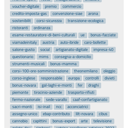
voucher-digitale
premio
commercio
credito-imposta-gas
convenzione-siae
arona
sostenibilit
corsi-sicurezza
transizione-ecologica
ristoranti
ordinanza
esame-restauratore-di-beni-culturali
ue
bonus-facciate
viamadeinitaly
austria
auto-ibride
caro-bollette
salone-gusto
social
artigianato-digitale
impresa-40
questionario
mims
consegna-a-domicilio
strumenti-musicali
bonus-mamma
corsi-100-ore-somministrazione
theonemilano
oleggio
corso-inglese
responsabile
europa
controlli
divieti
bonus-novara
gal-laghi-e-monti
fer
draghi
piemonte
tirocinio-aziende
trasporto-rifiuti
fermo-nazionale
sede-varallo
caaf-confartigianato
sacri-monti
isi-inail
ncc
acconciatrici
assegno-unico
ebap-contributo
lilt-novara
cibus
cannobio
capittini
bonus-export
arte
televisione