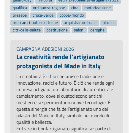
gelato-day
rimborsi
vetrina-eccellenza-artigiana-2022
qualifica
ordinanza-regione
cina
motorizzazione
presepe
croce-verde
coppa-mondo
meccanici-auto-elettriche
acquistiamo-locale
blocchi
citt-della-salute
costituzione
saloni
deroghe
CAMPAGNA ADESIONI 2026
La creatività rende l’artigianato
protagonista del Made in Italy
La creatività è il filo che unisce tradizione e
innovazione, radici e futuro. È ciò che rende ogni
impresa artigiana un laboratorio di autenticità e
cambiamento, dove si custodiscono antichi
mestieri e si sperimentano nuove tecnologie. È
questa sinergia che fa dell’artigianato uno dei
pilastri del Made in Italy, simbolo nel mondo di
qualità e bellezza.
Entrare in Confartigianato significa far parte di