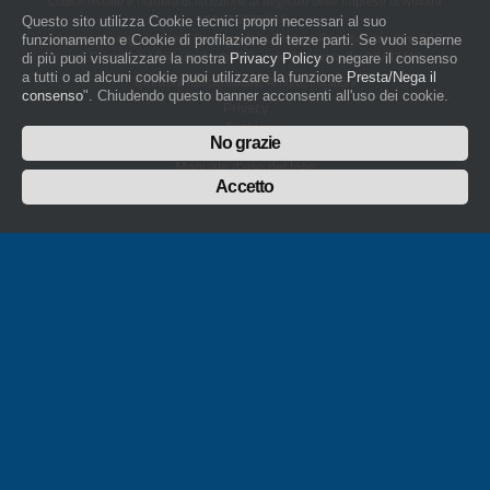
Codice fiscale e numero di iscrizione al Registro delle Imprese di Novara
01436930034
Questo sito utilizza Cookie tecnici propri necessari al suo
artigiani.it è registrato nel Registro della Stampa Periodica con il nr. 562
funzionamento e Cookie di profilazione di terze parti. Se vuoi saperne
con Decreto del Presidente del Tribunale di Novara del 07/03/13
di più puoi visualizzare la nostra
Privacy Policy
o negare il consenso
a tutti o ad alcuni cookie puoi utilizzare la funzione
Presta/Nega il
Direttore Responsabile: Amleto Impaloni
consenso
". Chiudendo questo banner acconsenti all'uso dei cookie.
Privacy
Cookie
No grazie
Whistleblowing
Manuale d'uso del logo
Policy sulla Parità di genere
Accetto