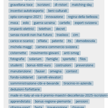
gravellona-toce
iscrizioni
dl-ristori
matching-day
incentivi-autotrasporto
beni-culturali
opta-convegno-2021
innovazione
regina-della-bellezza
moca
eolo
guerra-ucraina
cartello
export-svizzera
impianti-elettrici
telethon
decret
senza-ricordi-non-hai-futuro
trasloco
cim
carico-e-scarico
sfilata
patente
its
domodossola
michela-maggi
camera-commercio-svizzera
cisternette
movimento-giovani
anti-smog
fotografie
solarium
famiglie
sportello
filos
studenti
bonus-600-euro
costruzioni
prevenzione
manutenzione
fauser
omegna
contest
fondo-solidariet
carrelli-elevatori
somministrazione-cibi-e-bevande
tirocinio-in-azienda
deduzioni-forfettarie
made-in-italy-al-via-il-premio-maestri-deccellenza-2025-iscrizion
apprendistato
bonus-regione-piemonte
pensioni
riforma-sport
festa
inaugurazione
chiusure