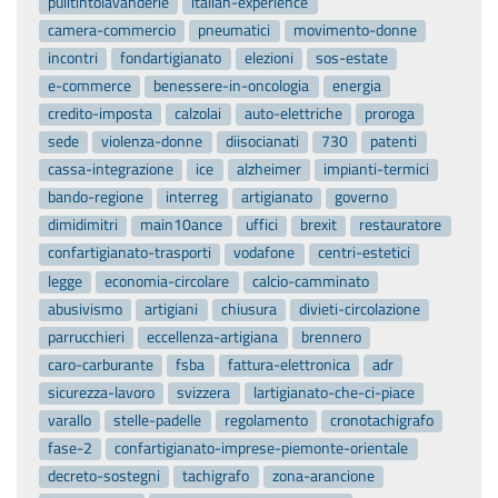
pulitintolavanderie
italian-experience
camera-commercio
pneumatici
movimento-donne
incontri
fondartigianato
elezioni
sos-estate
e-commerce
benessere-in-oncologia
energia
credito-imposta
calzolai
auto-elettriche
proroga
sede
violenza-donne
diisocianati
730
patenti
cassa-integrazione
ice
alzheimer
impianti-termici
bando-regione
interreg
artigianato
governo
dimidimitri
main10ance
uffici
brexit
restauratore
confartigianato-trasporti
vodafone
centri-estetici
legge
economia-circolare
calcio-camminato
abusivismo
artigiani
chiusura
divieti-circolazione
parrucchieri
eccellenza-artigiana
brennero
caro-carburante
fsba
fattura-elettronica
adr
sicurezza-lavoro
svizzera
lartigianato-che-ci-piace
varallo
stelle-padelle
regolamento
cronotachigrafo
fase-2
confartigianato-imprese-piemonte-orientale
decreto-sostegni
tachigrafo
zona-arancione