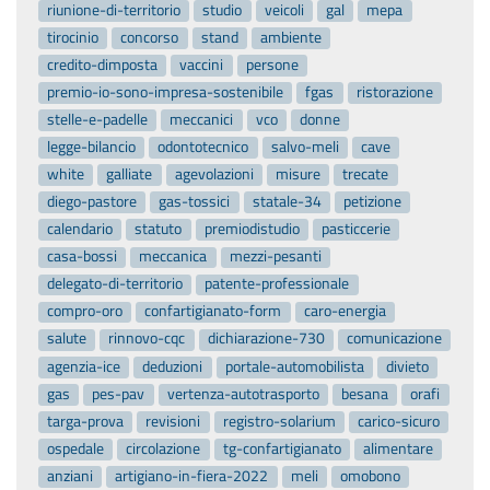
riunione-di-territorio
studio
veicoli
gal
mepa
tirocinio
concorso
stand
ambiente
credito-dimposta
vaccini
persone
premio-io-sono-impresa-sostenibile
fgas
ristorazione
stelle-e-padelle
meccanici
vco
donne
legge-bilancio
odontotecnico
salvo-meli
cave
white
galliate
agevolazioni
misure
trecate
diego-pastore
gas-tossici
statale-34
petizione
calendario
statuto
premiodistudio
pasticcerie
casa-bossi
meccanica
mezzi-pesanti
delegato-di-territorio
patente-professionale
compro-oro
confartigianato-form
caro-energia
salute
rinnovo-cqc
dichiarazione-730
comunicazione
agenzia-ice
deduzioni
portale-automobilista
divieto
gas
pes-pav
vertenza-autotrasporto
besana
orafi
targa-prova
revisioni
registro-solarium
carico-sicuro
ospedale
circolazione
tg-confartigianato
alimentare
anziani
artigiano-in-fiera-2022
meli
omobono