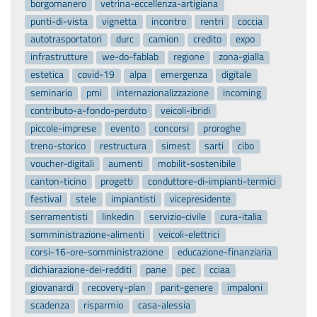
borgomanero
vetrina-eccellenza-artigiana
punti-di-vista
vignetta
incontro
rentri
coccia
autotrasportatori
durc
camion
credito
expo
infrastrutture
we-do-fablab
regione
zona-gialla
estetica
covid-19
alpa
emergenza
digitale
seminario
pmi
internazionalizzazione
incoming
contributo-a-fondo-perduto
veicoli-ibridi
piccole-imprese
evento
concorsi
proroghe
treno-storico
restructura
simest
sarti
cibo
voucher-digitali
aumenti
mobilit-sostenibile
canton-ticino
progetti
conduttore-di-impianti-termici
festival
stele
impiantisti
vicepresidente
serramentisti
linkedin
servizio-civile
cura-italia
somministrazione-alimenti
veicoli-elettrici
corsi-16-ore-somministrazione
educazione-finanziaria
dichiarazione-dei-redditi
pane
pec
cciaa
giovanardi
recovery-plan
parit-genere
impaloni
scadenza
risparmio
casa-alessia