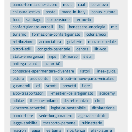
bando-formazione-lavoro
novit
caaf
bellanova
chiusura-estiva
poste
made-in-italy
bonus-cultura
food
santiago
sospensione
fermo-tir
confartigianato-vercelli
lia
benessere-oncologia
mit
turismo
formazione-confartigianato
coloriamoci
retribuzione
acconciatura
gelaterie
nuovo-ospedale
pittori-edili
congedo-parentale
dehors
lilt-vco
stato-emergenza
inps
8-marzo
sistri
bottega-scuola
piano-40
conoscere-sperimentare-diventare
ristori
linee-guida
estero
presidente
contributi-rinnovo-parco-veicolare
gusmeroli
ztl
sconti
brevetti
fiere
albo-trasportatori
i-mestieri-dellartigianato
academy
adblue
the-one-milano
decreto-natale
chef
vincenzo-schettini
logistica-sostenibile
dichiarazione
bando-fiere
sede-borgomanero
agenzia-entrate
legge-stabilita
trasporto-persone
rubinetterie
macron
papa
verbania
ripartenza
elis-piaterra