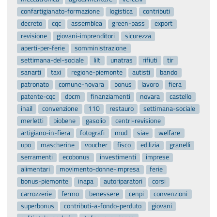
confartigianato-formazione
logistica
contributi
decreto
cqc
assemblea
green-pass
export
revisione
giovani-imprenditori
sicurezza
aperti-per-ferie
somministrazione
settimana-del-sociale
lilt
unatras
rifiuti
tir
sanarti
taxi
regione-piemonte
autisti
bando
patronato
comune-novara
bonus
lavoro
fiera
patente-cqc
dpcm
finanziamenti
novara
castello
inail
convenzione
110
restauro
settimana-sociale
merletti
biobene
gasolio
centri-revisione
artigiano-in-fiera
fotografi
mud
siae
welfare
upo
mascherine
voucher
fisco
edilizia
granelli
serramenti
ecobonus
investimenti
imprese
alimentari
movimento-donne-impresa
ferie
bonus-piemonte
inapa
autoriparatori
corsi
carrozzerie
fermo
benessere
cenpi
convenzioni
superbonus
contributi-a-fondo-perduto
giovani