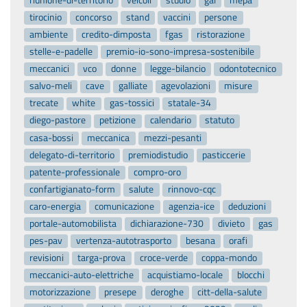
tirocinio
concorso
stand
vaccini
persone
ambiente
credito-dimposta
fgas
ristorazione
stelle-e-padelle
premio-io-sono-impresa-sostenibile
meccanici
vco
donne
legge-bilancio
odontotecnico
salvo-meli
cave
galliate
agevolazioni
misure
trecate
white
gas-tossici
statale-34
diego-pastore
petizione
calendario
statuto
casa-bossi
meccanica
mezzi-pesanti
delegato-di-territorio
premiodistudio
pasticcerie
patente-professionale
compro-oro
confartigianato-form
salute
rinnovo-cqc
caro-energia
comunicazione
agenzia-ice
deduzioni
portale-automobilista
dichiarazione-730
divieto
gas
pes-pav
vertenza-autotrasporto
besana
orafi
revisioni
targa-prova
croce-verde
coppa-mondo
meccanici-auto-elettriche
acquistiamo-locale
blocchi
motorizzazione
presepe
deroghe
citt-della-salute