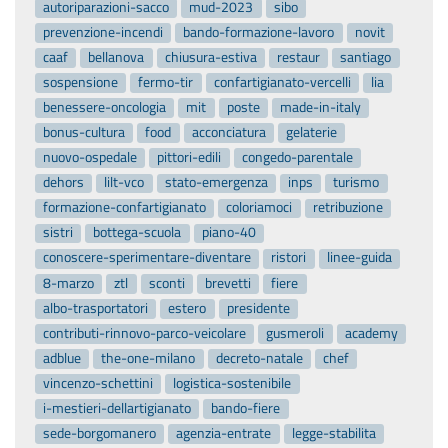
autoriparazioni-sacco
mud-2023
sibo
prevenzione-incendi
bando-formazione-lavoro
novit
caaf
bellanova
chiusura-estiva
restaur
santiago
sospensione
fermo-tir
confartigianato-vercelli
lia
benessere-oncologia
mit
poste
made-in-italy
bonus-cultura
food
acconciatura
gelaterie
nuovo-ospedale
pittori-edili
congedo-parentale
dehors
lilt-vco
stato-emergenza
inps
turismo
formazione-confartigianato
coloriamoci
retribuzione
sistri
bottega-scuola
piano-40
conoscere-sperimentare-diventare
ristori
linee-guida
8-marzo
ztl
sconti
brevetti
fiere
albo-trasportatori
estero
presidente
contributi-rinnovo-parco-veicolare
gusmeroli
academy
adblue
the-one-milano
decreto-natale
chef
vincenzo-schettini
logistica-sostenibile
i-mestieri-dellartigianato
bando-fiere
sede-borgomanero
agenzia-entrate
legge-stabilita