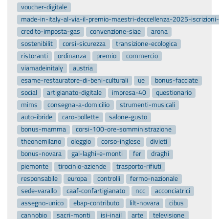
voucher-digitale
made-in-italy-al-via-il-premio-maestri-deccellenza-2025-iscrizion
credito-imposta-gas
convenzione-siae
arona
sostenibilit
corsi-sicurezza
transizione-ecologica
ristoranti
ordinanza
premio
commercio
viamadeinitaly
austria
esame-restauratore-di-beni-culturali
ue
bonus-facciate
social
artigianato-digitale
impresa-40
questionario
mims
consegna-a-domicilio
strumenti-musicali
auto-ibride
caro-bollette
salone-gusto
bonus-mamma
corsi-100-ore-somministrazione
theonemilano
oleggio
corso-inglese
divieti
bonus-novara
gal-laghi-e-monti
fer
draghi
piemonte
tirocinio-aziende
trasporto-rifiuti
responsabile
europa
controlli
fermo-nazionale
sede-varallo
caaf-confartigianato
ncc
acconciatrici
assegno-unico
ebap-contributo
lilt-novara
cibus
cannobio
sacri-monti
isi-inail
arte
televisione