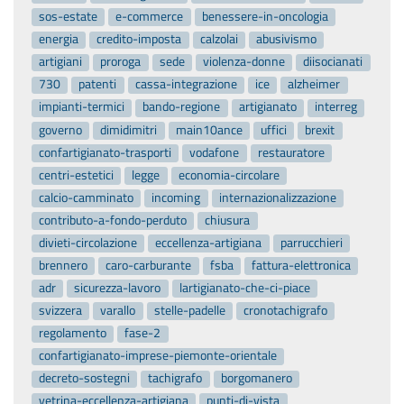
sos-estate
e-commerce
benessere-in-oncologia
energia
credito-imposta
calzolai
abusivismo
artigiani
proroga
sede
violenza-donne
diisocianati
730
patenti
cassa-integrazione
ice
alzheimer
impianti-termici
bando-regione
artigianato
interreg
governo
dimidimitri
main10ance
uffici
brexit
confartigianato-trasporti
vodafone
restauratore
centri-estetici
legge
economia-circolare
calcio-camminato
incoming
internazionalizzazione
contributo-a-fondo-perduto
chiusura
divieti-circolazione
eccellenza-artigiana
parrucchieri
brennero
caro-carburante
fsba
fattura-elettronica
adr
sicurezza-lavoro
lartigianato-che-ci-piace
svizzera
varallo
stelle-padelle
cronotachigrafo
regolamento
fase-2
confartigianato-imprese-piemonte-orientale
decreto-sostegni
tachigrafo
borgomanero
vetrina-eccellenza-artigiana
punti-di-vista