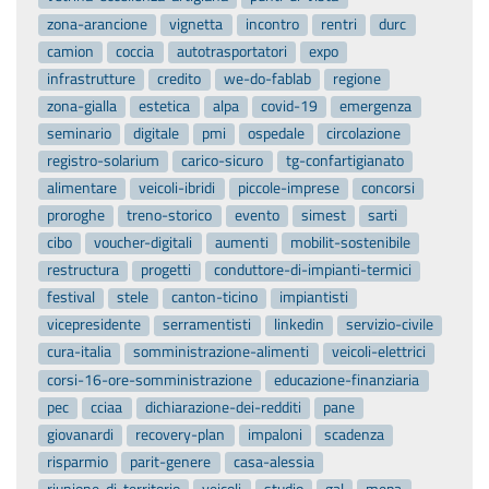
zona-arancione
vignetta
incontro
rentri
durc
camion
coccia
autotrasportatori
expo
infrastrutture
credito
we-do-fablab
regione
zona-gialla
estetica
alpa
covid-19
emergenza
seminario
digitale
pmi
ospedale
circolazione
registro-solarium
carico-sicuro
tg-confartigianato
alimentare
veicoli-ibridi
piccole-imprese
concorsi
proroghe
treno-storico
evento
simest
sarti
cibo
voucher-digitali
aumenti
mobilit-sostenibile
restructura
progetti
conduttore-di-impianti-termici
festival
stele
canton-ticino
impiantisti
vicepresidente
serramentisti
linkedin
servizio-civile
cura-italia
somministrazione-alimenti
veicoli-elettrici
corsi-16-ore-somministrazione
educazione-finanziaria
pec
cciaa
dichiarazione-dei-redditi
pane
giovanardi
recovery-plan
impaloni
scadenza
risparmio
parit-genere
casa-alessia
riunione-di-territorio
veicoli
studio
gal
mepa