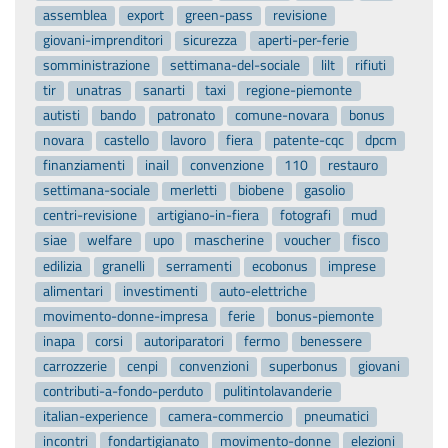
assemblea
export
green-pass
revisione
giovani-imprenditori
sicurezza
aperti-per-ferie
somministrazione
settimana-del-sociale
lilt
rifiuti
tir
unatras
sanarti
taxi
regione-piemonte
autisti
bando
patronato
comune-novara
bonus
novara
castello
lavoro
fiera
patente-cqc
dpcm
finanziamenti
inail
convenzione
110
restauro
settimana-sociale
merletti
biobene
gasolio
centri-revisione
artigiano-in-fiera
fotografi
mud
siae
welfare
upo
mascherine
voucher
fisco
edilizia
granelli
serramenti
ecobonus
imprese
alimentari
investimenti
auto-elettriche
movimento-donne-impresa
ferie
bonus-piemonte
inapa
corsi
autoriparatori
fermo
benessere
carrozzerie
cenpi
convenzioni
superbonus
giovani
contributi-a-fondo-perduto
pulitintolavanderie
italian-experience
camera-commercio
pneumatici
incontri
fondartigianato
movimento-donne
elezioni