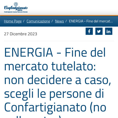
Vai
In
Home Page
Comunicazione
News
ENERGIA - Fine del mercato tutelato: non decidere a caso, scegli le persone di Confartigianato (no call center)
al
questa
contenuto
pagina:
Motore
principale
Menù
di
27 Dicembre 2023
di
navigazione
ricerca
principale
[1]
ENERGIA - Fine del
Ricerca
nel
sito
mercato tutelato:
[2]
Contenuti
principali
[5]
non decidere a caso,
Le
ultime
novità
da
scegli le persone di
Confartigianato
[6]
Confartigianato (no