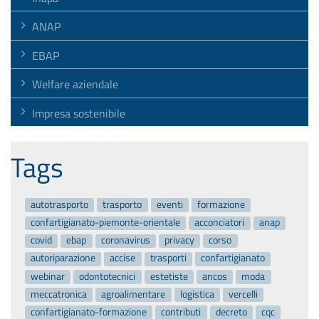
ANAP
EBAP
Welfare aziendale
Impresa sostenibile
Tags
autotrasporto
trasporto
eventi
formazione
confartigianato-piemonte-orientale
acconciatori
anap
covid
ebap
coronavirus
privacy
corso
autoriparazione
accise
trasporti
confartigianato
webinar
odontotecnici
estetiste
ancos
moda
meccatronica
agroalimentare
logistica
vercelli
confartigianato-formazione
contributi
decreto
cqc