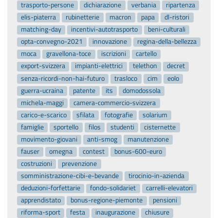
trasporto-persone
dichiarazione
verbania
ripartenza
elis-piaterra
rubinetterie
macron
papa
dl-ristori
matching-day
incentivi-autotrasporto
beni-culturali
opta-convegno-2021
innovazione
regina-della-bellezza
moca
gravellona-toce
iscrizioni
cartello
export-svizzera
impianti-elettrici
telethon
decret
senza-ricordi-non-hai-futuro
trasloco
cim
eolo
guerra-ucraina
patente
its
domodossola
michela-maggi
camera-commercio-svizzera
carico-e-scarico
sfilata
fotografie
solarium
famiglie
sportello
filos
studenti
cisternette
movimento-giovani
anti-smog
manutenzione
fauser
omegna
contest
bonus-600-euro
costruzioni
prevenzione
somministrazione-cibi-e-bevande
tirocinio-in-azienda
deduzioni-forfettarie
fondo-solidariet
carrelli-elevatori
apprendistato
bonus-regione-piemonte
pensioni
riforma-sport
festa
inaugurazione
chiusure