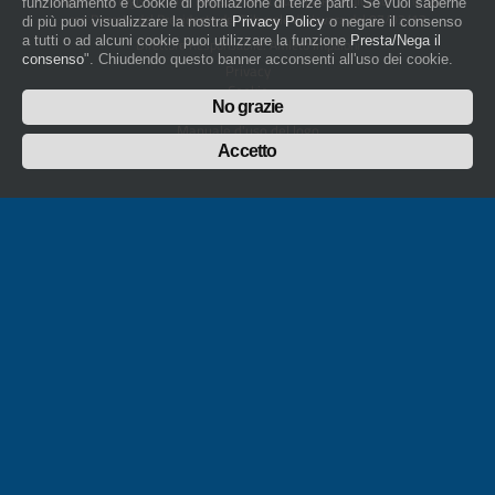
artigiani.it è registrato nel Registro della Stampa Periodica con il nr. 562
funzionamento e Cookie di profilazione di terze parti. Se vuoi saperne
con Decreto del Presidente del Tribunale di Novara del 07/03/13
di più puoi visualizzare la nostra
Privacy Policy
o negare il consenso
a tutti o ad alcuni cookie puoi utilizzare la funzione
Presta/Nega il
Direttore Responsabile: Amleto Impaloni
consenso
". Chiudendo questo banner acconsenti all'uso dei cookie.
Privacy
Cookie
No grazie
Whistleblowing
Manuale d'uso del logo
Policy sulla Parità di genere
Accetto