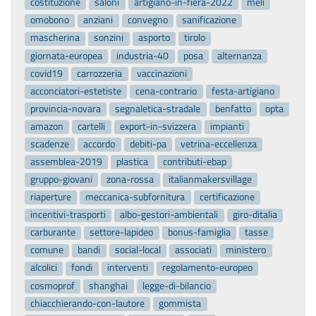
costituzione
saloni
artigiano-in-fiera-2022
meli
omobono
anziani
convegno
sanificazione
mascherina
sonzini
asporto
tirolo
giornata-europea
industria-40
posa
alternanza
covid19
carrozzeria
vaccinazioni
acconciatori-estetiste
cena-contrario
festa-artigiano
provincia-novara
segnaletica-stradale
benfatto
opta
amazon
cartelli
export-in-svizzera
impianti
scadenze
accordo
debiti-pa
vetrina-eccellenza
assemblea-2019
plastica
contributi-ebap
gruppo-giovani
zona-rossa
italianmakersvillage
riaperture
meccanica-subfornitura
certificazione
incentivi-trasporti
albo-gestori-ambientali
giro-ditalia
carburante
settore-lapideo
bonus-famiglia
tasse
comune
bandi
social-local
associati
ministero
alcolici
fondi
interventi
regolamento-europeo
cosmoprof
shanghai
legge-di-bilancio
chiacchierando-con-lautore
gommista