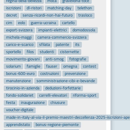
regina-della-bellezza
moca
gravellona-toce
iscrizioni
dl-ristori
matching-day
telethon
decret
senza-ricordi-non-hai-futuro
trasloco
cim
eolo
guerra-ucraina
cartello
export-svizzera
impianti-elettrici
domodossola
michela-maggi
camera-commercio-svizzera
carico-e-scarico
sfilata
patente
its
sportello
filos
studenti
cisternette
movimento-giovani
anti-smog
fotografie
solarium
famiglie
fauser
omegna
contest
bonus-600-euro
costruzioni
prevenzione
manutenzione
somministrazione-cibi-e-bevande
tirocinio-in-azienda
deduzioni-forfettarie
fondo-solidariet
carrelli-elevatori
riforma-sport
festa
inaugurazione
chiusure
voucher-digitale
made-in-italy-al-via-il-premio-maestri-deccellenza-2025-iscrizioni-ap
apprendistato
bonus-regione-piemonte