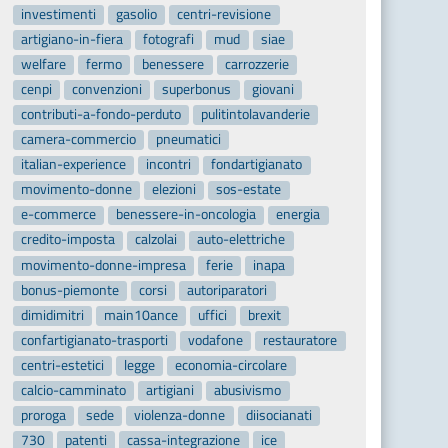
investimenti
gasolio
centri-revisione
artigiano-in-fiera
fotografi
mud
siae
welfare
fermo
benessere
carrozzerie
cenpi
convenzioni
superbonus
giovani
contributi-a-fondo-perduto
pulitintolavanderie
camera-commercio
pneumatici
italian-experience
incontri
fondartigianato
movimento-donne
elezioni
sos-estate
e-commerce
benessere-in-oncologia
energia
credito-imposta
calzolai
auto-elettriche
movimento-donne-impresa
ferie
inapa
bonus-piemonte
corsi
autoriparatori
dimidimitri
main10ance
uffici
brexit
confartigianato-trasporti
vodafone
restauratore
centri-estetici
legge
economia-circolare
calcio-camminato
artigiani
abusivismo
proroga
sede
violenza-donne
diisocianati
730
patenti
cassa-integrazione
ice