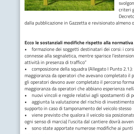
svolgon
criteri
Decreto
dalla pubblicazione in Gazzetta e revisionato almeno o
Ecco le sostanziali modifiche rispetto alla normativ
• formazione dei soggetti destinatari dei corsi: i corsi 
connesse alla segnaletica, mentre sparisce l’estensio
attività in presenza di traffico”
• composizione della squadra (Allegato I Punto 2.1.
maggioranza da operatori che avevano completato il p
gli operatori devono aver completato il percorso forma
maggioranza da operatori che abbiano esperienza nella
• nuovi vincoli e regole relativi agli spostamenti di p
• aggiunta la valutazione del rischio di investimento a
supporto in caso di tamponamento del veicolo stesso
• viene previsto che qualora il veicolo sia posizionat
ogni senso di marcia) l’uscita dal cantiere dovrà avven
• sono state apportate numerose modifiche ai punti rel