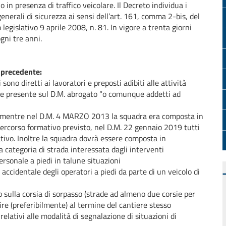
o in presenza di traffico veicolare. Il Decreto individua i
 generali di sicurezza ai sensi dell’art. 161, comma 2-bis, del
 legislativo 9 aprile 2008, n. 81. In vigore a trenta giorni
gni tre anni.
a precedente:
sono diretti ai lavoratori e preposti adibiti alle attività
ne presente sul D.M. abrogato “o comunque addetti ad
): mentre nel D.M. 4 MARZO 2013 la squadra era composta in
ercorso formativo previsto, nel D.M. 22 gennaio 2019 tutti
tivo. Inoltre la squadra dovrà essere composta in
 categoria di strada interessata dagli interventi
ersonale a piedi in talune situazioni
ccidentale degli operatori a piedi da parte di un veicolo di
o sulla corsia di sorpasso (strade ad almeno due corsie per
ire (preferibilmente) al termine del cantiere stesso
ativi alle modalità di segnalazione di situazioni di