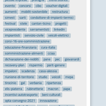
evento
concorsi
cibo
voucher-digitali
aumenti
mobilit-sostenibile
restructura
simest
sarti
conduttore-di-impianti-termici
festival
stele
canton-ticino
progetti
vicepresidente
serramentisti
linkedin
impiantisti
servizio-civile
veicoli-elettrici
corsi-16-ore-somministrazione
educazione-finanziaria
cura-italia
somministrazione-alimenti
cciaa
dichiarazione-dei-redditi
pane
pec
giovanardi
recovery-plan
risparmio
parit-genere
impaloni
scadenza
casa-alessia
riunione-di-territorio
studio
veicoli
mepa
tirocinio
gal
verbania
ripartenza
elis-piaterra
rubinetterie
macron
papa
incentivi-autotrasporto
beni-culturali
opta-convegno-2021
innovazione