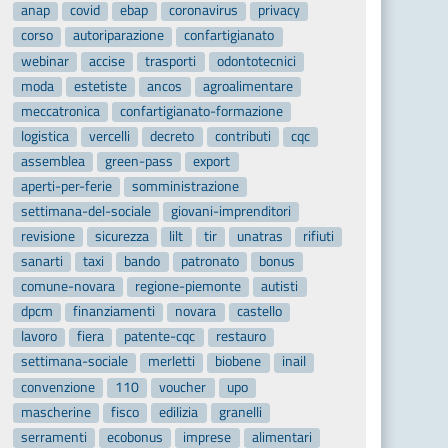
anap
covid
ebap
coronavirus
privacy
corso
autoriparazione
confartigianato
webinar
accise
trasporti
odontotecnici
moda
estetiste
ancos
agroalimentare
meccatronica
confartigianato-formazione
logistica
vercelli
decreto
contributi
cqc
assemblea
green-pass
export
aperti-per-ferie
somministrazione
settimana-del-sociale
giovani-imprenditori
revisione
sicurezza
lilt
tir
unatras
rifiuti
sanarti
taxi
bando
patronato
bonus
comune-novara
regione-piemonte
autisti
dpcm
finanziamenti
novara
castello
lavoro
fiera
patente-cqc
restauro
settimana-sociale
merletti
biobene
inail
convenzione
110
voucher
upo
mascherine
fisco
edilizia
granelli
serramenti
ecobonus
imprese
alimentari