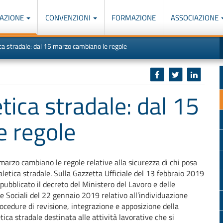
AZIONE
CONVENZIONI
FORMAZIONE
ASSOCIAZIONE
M
I
ca stradale: dal 15 marzo cambiano le regole
u
d
o
r
p
p
n
s
c
tica stradale: dal 15
e regole
marzo cambiano le regole relative alla sicurezza di chi posa
aletica stradale. Sulla Gazzetta Ufficiale del 13 febbraio 2019
 pubblicato il decreto del Ministero del Lavoro e delle
he Sociali del 22 gennaio 2019 relativo all’individuazione
rocedure di revisione, integrazione e apposizione della
tica stradale destinata alle attività lavorative che si