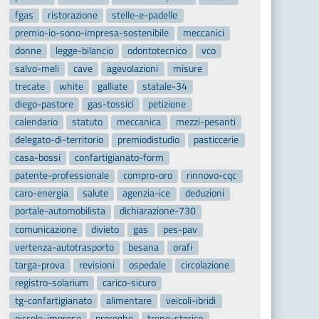
fgas
ristorazione
stelle-e-padelle
premio-io-sono-impresa-sostenibile
meccanici
donne
legge-bilancio
odontotecnico
vco
salvo-meli
cave
agevolazioni
misure
trecate
white
galliate
statale-34
diego-pastore
gas-tossici
petizione
calendario
statuto
meccanica
mezzi-pesanti
delegato-di-territorio
premiodistudio
pasticcerie
casa-bossi
confartigianato-form
patente-professionale
compro-oro
rinnovo-cqc
caro-energia
salute
agenzia-ice
deduzioni
portale-automobilista
dichiarazione-730
comunicazione
divieto
gas
pes-pav
vertenza-autotrasporto
besana
orafi
targa-prova
revisioni
ospedale
circolazione
registro-solarium
carico-sicuro
tg-confartigianato
alimentare
veicoli-ibridi
piccole-imprese
proroghe
treno-storico