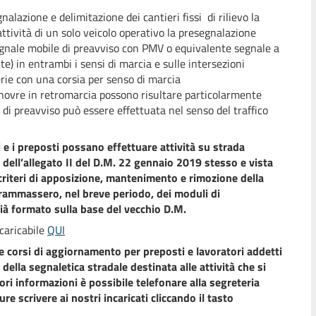
lazione e delimitazione dei cantieri fissi di rilievo la
attività di un solo veicolo operativo la presegnalazione
segnale mobile di preavviso con PMV o equivalente segnale a
te) in entrambi i sensi di marcia e sulle intersezioni
erie con una corsia per senso di marcia
anovre in retromarcia possono risultare particolarmente
a di preavviso può essere effettuata nel senso del traffico
 e i preposti possano effettuare attività su strada
dell’allegato II del D.M. 22 gennaio 2019 stesso e vista
criteri di apposizione, mantenimento e rimozione della
rammassero, nel breve periodo, dei moduli di
già formato sulla base del vecchio D.M.
caricabile
QUI
 corsi di aggiornamento per preposti e lavoratori addetti
 della segnaletica stradale destinata alle attività che si
ori informazioni è possibile telefonare alla segreteria
scrivere ai nostri incaricati cliccando il tasto