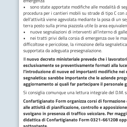
emergenza
• sono state apportate modifiche alle modalità di segna
procedura per i cantieri mobili su strade di tipo C con 
dell’attività viene agevolata mediante la posa di un 
terra posto sulla prima piazzola utile (o area equivalen
• nuove segnalazioni di interventi all’interno di gall
• nei tratti privi della corsia di emergenza ove le m
difficoltose e pericolose, la rimozione della segnaletic
supportata da adeguata presegnalazione.
I
l nuovo decreto ministeriale prevede che i lavoratori
esclusivamente se preventivamente formati alla luce 
l’introduzione di nuove ed importanti modifiche nei 
segnaletica: sarebbe importante che le aziende prog
aggiornamento ai quali far partecipare il personale 
Si consiglia comunque una lettura integrale del D.M. s
Confartigianato Form organizza corsi di formazione e
alle attività di pianificazione, controllo e apposizione
svolgano in presenza di traffico veicolare. Per maggi
didattica di Confartigianato Form 0321-661208 oppure 
sottostante.