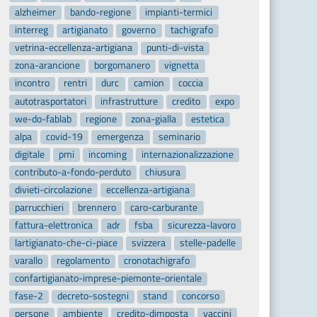
alzheimer
bando-regione
impianti-termici
interreg
artigianato
governo
tachigrafo
vetrina-eccellenza-artigiana
punti-di-vista
zona-arancione
borgomanero
vignetta
incontro
rentri
durc
camion
coccia
autotrasportatori
infrastrutture
credito
expo
we-do-fablab
regione
zona-gialla
estetica
alpa
covid-19
emergenza
seminario
digitale
pmi
incoming
internazionalizzazione
contributo-a-fondo-perduto
chiusura
divieti-circolazione
eccellenza-artigiana
parrucchieri
brennero
caro-carburante
fattura-elettronica
adr
fsba
sicurezza-lavoro
lartigianato-che-ci-piace
svizzera
stelle-padelle
varallo
regolamento
cronotachigrafo
confartigianato-imprese-piemonte-orientale
fase-2
decreto-sostegni
stand
concorso
persone
ambiente
credito-dimposta
vaccini